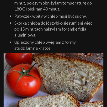
minut, po czym obniżyłam temperaturę do
180 C i piekłam 40 minut.
Patyczek wbity w chleb musi być suchy.
Skórka chleba dość szybko się rumieni więc
po 15 minutach nakryłam foremkę folia
aluminiową.
Upieczony chleb wyjęłam z formy i
studziłam na kratce.