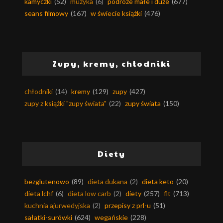
kamyczki
(52)
muzyka
(6)
podróże małe i duże
(677)
seans filmowy
(167)
w świecie książki
(476)
Zupy, kremy, chłodniki
chłodniki
(14)
kremy
(129)
zupy
(427)
zupy z książki "zupy świata"
(22)
zupy świata
(150)
Diety
bezglutenowo
(89)
dieta dukana
(2)
dieta keto
(20)
dieta lchf
(6)
dieta low carb
(2)
diety
(257)
fit
(713)
kuchnia ajurwedyjska
(2)
przepisy z prl-u
(51)
sałatki-surówki
(624)
wegańskie
(228)