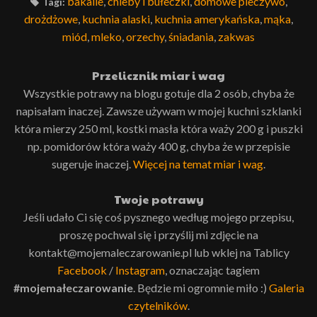
bakalie
,
chleby i bułeczki
,
domowe pieczywo
,
Tagi:
drożdżowe
,
kuchnia alaski
,
kuchnia amerykańska
,
mąka
,
miód
,
mleko
,
orzechy
,
śniadania
,
zakwas
Przelicznik miar i wag
Wszystkie potrawy na blogu gotuje dla 2 osób, chyba że
napisałam inaczej. Zawsze używam w mojej kuchni szklanki
która mierzy 250 ml, kostki masła która waży 200 g i puszki
np. pomidorów która waży 400 g, chyba że w przepisie
sugeruje inaczej.
Więcej na temat miar i wag
.
Twoje potrawy
Jeśli udało Ci się coś pysznego według mojego przepisu,
proszę pochwal się i przyślij mi zdjęcie na
kontakt@mojemaleczarowanie.pl lub wklej na Tablicy
Facebook
/
Instagram
, oznaczając tagiem
#mojemałeczarowanie
. Będzie mi ogromnie miło :)
Galeria
czytelników
.