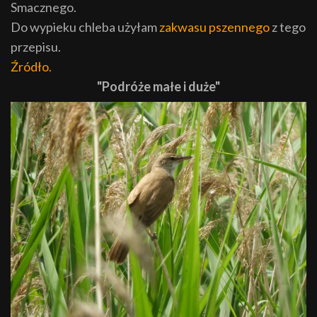
Smacznego.
Do wypieku chleba użyłam
zakwasu pszennego
z tego
przepisu.
Źródło.
"Podróże małe i duże"