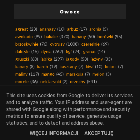
Owoce
agrest
(23)
ananasy
(10)
arbuz
(17)
aronia
(5)
awokado
(99)
bakalie
(370)
banany
(50)
borówki
(95)
brzoskwinie
(76)
cytrusy
(1008)
czereśnie
(69)
daktyle
(15)
dynia
(262)
figi
(24)
granat
(14)
gruszki
(60)
jabłka
(297)
jagody
(58)
jeżyny
(33)
kapary
(8)
karob
(19)
kasztany
(7)
kiwi
(10)
kokos
(7)
maliny
(117)
mango
(45)
marakuja
(7)
melon
(3)
morele
(36)
nektarynki
(2)
orzechy
(541)
owoce egzotyczne
(602)
papaja
(15)
persymona
(6)
This site uses cookies from Google to deliver its services
pigwa
(16)
plantany
(6)
porzeczki
(73)
poziomki
(7)
and to analyze traffic. Your IP address and user-agent are
rabarbar
(62)
truskawki
(228)
winogrono
(49)
shared with Google along with performance and security
wiśnie
(108)
zapomniane owoce i warzywa
(41)
metrics to ensure quality of service, generate usage
śliwki
(137)
żurawina
(110)
statistics, and to detect and address abuse.
WIĘCEJ INFORMACJI
AKCEPTUJĘ