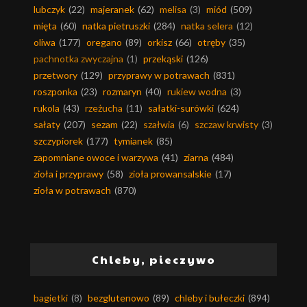
lubczyk
(22)
majeranek
(62)
melisa
(3)
miód
(509)
mięta
(60)
natka pietruszki
(284)
natka selera
(12)
oliwa
(177)
oregano
(89)
orkisz
(66)
otręby
(35)
pachnotka zwyczajna
(1)
przekąski
(126)
przetwory
(129)
przyprawy w potrawach
(831)
roszponka
(23)
rozmaryn
(40)
rukiew wodna
(3)
rukola
(43)
rzeżucha
(11)
sałatki-surówki
(624)
sałaty
(207)
sezam
(22)
szałwia
(6)
szczaw krwisty
(3)
szczypiorek
(177)
tymianek
(85)
zapomniane owoce i warzywa
(41)
ziarna
(484)
zioła i przyprawy
(58)
zioła prowansalskie
(17)
zioła w potrawach
(870)
Chleby, pieczywo
bagietki
(8)
bezglutenowo
(89)
chleby i bułeczki
(894)