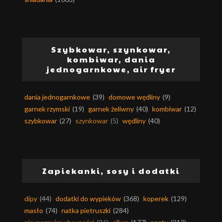
Szybkowar, szynkowar,
kombiwar, dania
jednogarnkowe, air fryer
dania jednogarnkowe
(39)
domowe wędliny
(9)
garnek rzymski
(19)
garnek żeliwny
(40)
kombiwar
(12)
szybkowar
(27)
szynkowar
(5)
wędliny
(40)
Zapiekanki, sosy i dodatki
dipy
(44)
dodatki do wypieków
(368)
koperek
(129)
masło
(74)
natka pietruszki
(284)