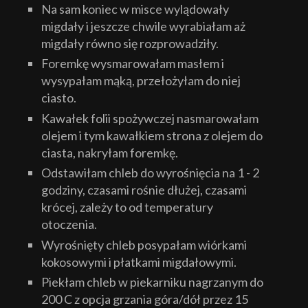
Na sam koniec w misce wylądowały
migdały i jeszcze chwile wyrabiałam aż
migdały równo się rozprowadziły.
Foremkę wysmarowałam masłem i
wysypałam mąką, przełożyłam do niej
ciasto.
Kawałek folii spożywczej nasmarowałam
olejem i tym kawałkiem strona z olejem do
ciasta, nakryłam foremkę.
Odstawiłam chleb do wyrośnięcia na 1 - 2
godziny, czasami rośnie dłużej, czasami
krócej, zależy to od temperatury
otoczenia.
Wyrośnięty chleb posypałam wiórkami
kokosowymi i płatkami migdałowymi.
Piekłam chleb w piekarniku nagrzanym do
200 C z opcja grzania góra/dół przez 15