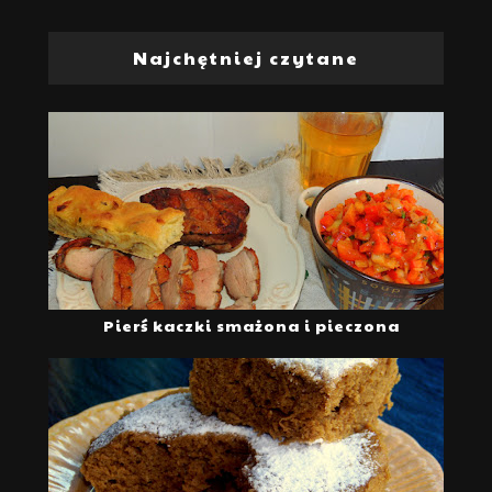
Najchętniej czytane
Pierś kaczki smażona i pieczona