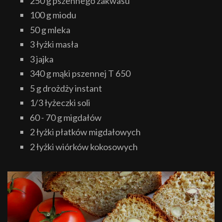
250 g pszennego zakwasu
100 g miodu
50 g mleka
3 łyżki masła
3 jajka
340 g mąki pszennej T 650
5 g drożdży instant
1/3 łyżeczki soli
60 - 70 g migdałów
2 łyżki płatków migdałowych
2 łyżki wiórków kokosowych