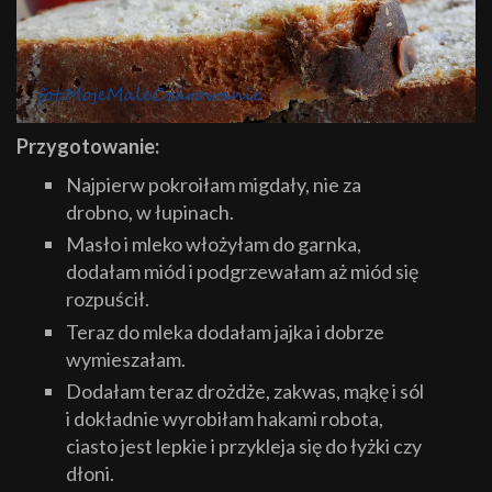
Przygotowanie:
Najpierw pokroiłam migdały, nie za
drobno, w łupinach.
Masło i mleko włożyłam do garnka,
dodałam miód i podgrzewałam aż miód się
rozpuścił.
Teraz do mleka dodałam jajka i dobrze
wymieszałam.
Dodałam teraz drożdże, zakwas, mąkę i sól
i dokładnie wyrobiłam hakami robota,
ciasto jest lepkie i przykleja się do łyżki czy
dłoni.