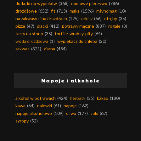
dodatki do wypieków
(368)
domowe pieczywo
(786)
drożdżowe
(652)
fit
(713)
mąka
(1596)
młynomag
(10)
na zakwasie i na drożdżach
(125)
orkisz
(66)
otręby
(35)
pizze
(47)
placki
(412)
potrawy mączne
(887)
rogale
(3)
tarty na słono
(35)
tortille-wrabsy-pity
(64)
woda drożdżowa
(1)
wypiekacz do chleba
(20)
zakwas
(321)
ziarna
(484)
Napoje i alkohole
alkohol w potrawach
(424)
herbaty
(25)
kakao
(180)
kawa
(64)
nalewki
(61)
napoje
(162)
napoje alkoholowe
(109)
oliwa
(177)
soki
(67)
syropy
(52)