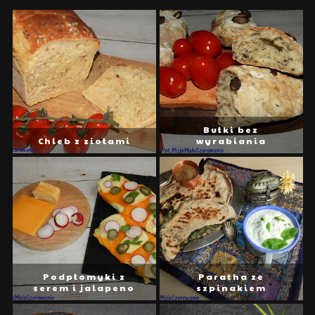
Bułki bez
Chleb z ziołami
wyrabiania
Podpłomyki z
Paratha ze
serem i jalapeno
szpinakiem