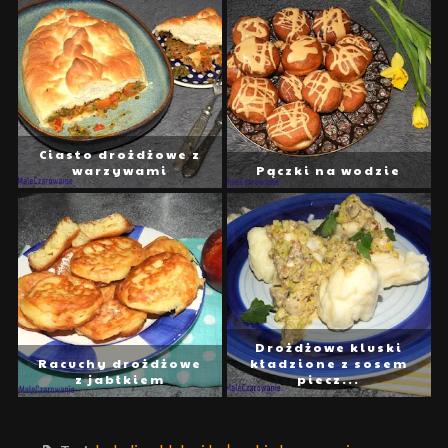
Ciasto drożdżowe z
warzywami
Pączki na wodzie
Drożdżowe kluski
Racuchy drożdżowe
kładzione z sosem
z jabłkiem
piecz...