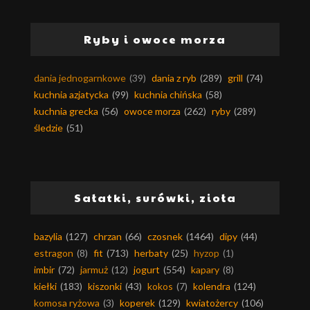
Ryby i owoce morza
dania jednogarnkowe
(39)
dania z ryb
(289)
grill
(74)
kuchnia azjatycka
(99)
kuchnia chińska
(58)
kuchnia grecka
(56)
owoce morza
(262)
ryby
(289)
śledzie
(51)
Sałatki, surówki, zioła
bazylia
(127)
chrzan
(66)
czosnek
(1464)
dipy
(44)
estragon
(8)
fit
(713)
herbaty
(25)
hyzop
(1)
imbir
(72)
jarmuż
(12)
jogurt
(554)
kapary
(8)
kiełki
(183)
kiszonki
(43)
kokos
(7)
kolendra
(124)
komosa ryżowa
(3)
koperek
(129)
kwiatożercy
(106)