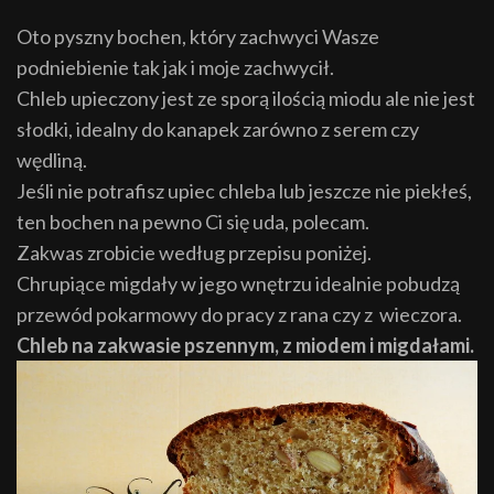
Oto pyszny bochen, który zachwyci Wasze
podniebienie tak jak i moje zachwycił.
Chleb upieczony jest ze sporą ilością miodu ale nie jest
słodki, idealny do kanapek zarówno z serem czy
wędliną.
Jeśli nie potrafisz upiec chleba lub jeszcze nie piekłeś,
ten bochen na pewno Ci się uda, polecam.
Zakwas zrobicie według przepisu poniżej.
Chrupiące migdały w jego wnętrzu idealnie pobudzą
przewód pokarmowy do pracy z rana czy z wieczora.
Chleb na zakwasie pszennym, z miodem i migdałami.