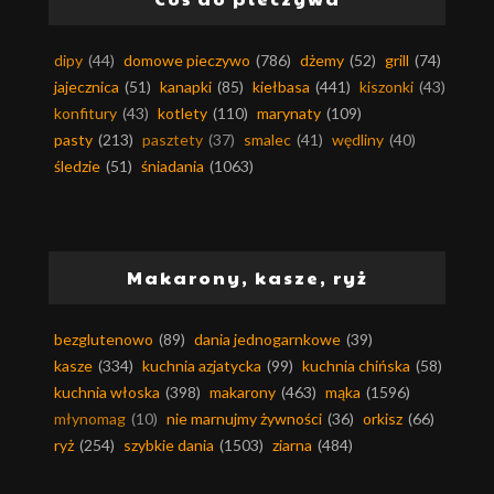
dipy
(44)
domowe pieczywo
(786)
dżemy
(52)
grill
(74)
jajecznica
(51)
kanapki
(85)
kiełbasa
(441)
kiszonki
(43)
konfitury
(43)
kotlety
(110)
marynaty
(109)
pasty
(213)
pasztety
(37)
smalec
(41)
wędliny
(40)
śledzie
(51)
śniadania
(1063)
Makarony, kasze, ryż
bezglutenowo
(89)
dania jednogarnkowe
(39)
kasze
(334)
kuchnia azjatycka
(99)
kuchnia chińska
(58)
kuchnia włoska
(398)
makarony
(463)
mąka
(1596)
młynomag
(10)
nie marnujmy żywności
(36)
orkisz
(66)
ryż
(254)
szybkie dania
(1503)
ziarna
(484)