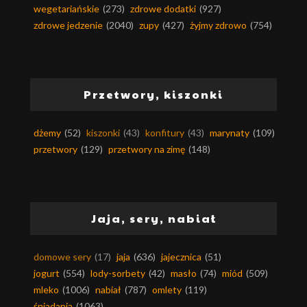
wegetariańskie
(273)
zdrowe dodatki
(927)
zdrowe jedzenie
(2040)
zupy
(427)
żyjmy zdrowo
(754)
Przetwory, kiszonki
dżemy
(52)
kiszonki
(43)
konfitury
(43)
marynaty
(109)
przetwory
(129)
przetwory na zimę
(148)
Jaja, sery, nabiał
domowe sery
(17)
jaja
(636)
jajecznica
(51)
jogurt
(554)
lody-sorbety
(42)
masło
(74)
miód
(509)
mleko
(1006)
nabiał
(787)
omlety
(119)
śniadania
(1063)