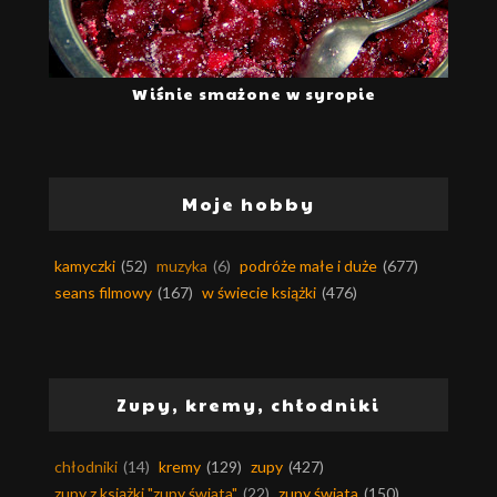
Wiśnie smażone w syropie
Moje hobby
kamyczki
(52)
muzyka
(6)
podróże małe i duże
(677)
seans filmowy
(167)
w świecie książki
(476)
Zupy, kremy, chłodniki
chłodniki
(14)
kremy
(129)
zupy
(427)
zupy z książki "zupy świata"
(22)
zupy świata
(150)