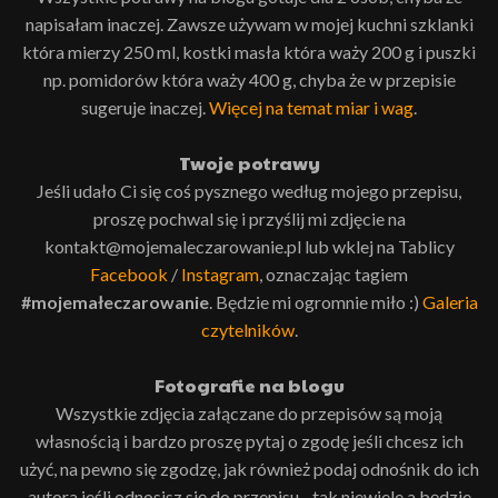
napisałam inaczej. Zawsze używam w mojej kuchni szklanki
która mierzy 250 ml, kostki masła która waży 200 g i puszki
np. pomidorów która waży 400 g, chyba że w przepisie
sugeruje inaczej.
Więcej na temat miar i wag
.
Twoje potrawy
Jeśli udało Ci się coś pysznego według mojego przepisu,
proszę pochwal się i przyślij mi zdjęcie na
kontakt@mojemaleczarowanie.pl lub wklej na Tablicy
Facebook
/
Instagram
, oznaczając tagiem
#mojemałeczarowanie
. Będzie mi ogromnie miło :)
Galeria
czytelników
.
Fotografie na blogu
Wszystkie zdjęcia załączane do przepisów są moją
własnością i bardzo proszę pytaj o zgodę jeśli chcesz ich
użyć, na pewno się zgodzę, jak również podaj odnośnik do ich
autora jeśli odnosisz się do przepisu - tak niewiele a będzie