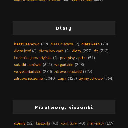
Diety
bezglutenowo
(89)
dieta dukana
(2)
dieta keto
(20)
dieta lchf
(6)
dieta low carb
(2)
diety
(257)
fit
(713)
kuchnia ajurwedyjska
(2)
przepisy z prl-u
(51)
sałatki-surówki
(624)
wegańskie
(228)
wegetariańskie
(273)
zdrowe dodatki
(927)
zdrowe jedzenie
(2040)
zupy
(427)
żyjmy zdrowo
(754)
Przetwory, kiszonki
dżemy
(52)
kiszonki
(43)
konfitury
(43)
marynaty
(109)