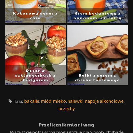
Kokosowy deser z
Krem budyniowy z
chia
bananami i ricottą
Deser w
szklaneczkach z
Bułki z serem z
budyniem
chleba tostowego
bakalie
,
miód
,
mleko
,
nalewki
,
napoje alkoholowe
,
Tagi:
orzechy
Przelicznik miar i wag
Wszystkie potrawy na blogu gotuje dla 2 osób, chyba że