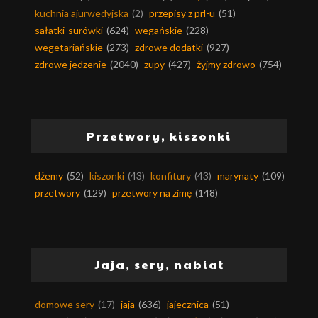
kuchnia ajurwedyjska
(2)
przepisy z prl-u
(51)
sałatki-surówki
(624)
wegańskie
(228)
wegetariańskie
(273)
zdrowe dodatki
(927)
zdrowe jedzenie
(2040)
zupy
(427)
żyjmy zdrowo
(754)
Przetwory, kiszonki
dżemy
(52)
kiszonki
(43)
konfitury
(43)
marynaty
(109)
przetwory
(129)
przetwory na zimę
(148)
Jaja, sery, nabiał
domowe sery
(17)
jaja
(636)
jajecznica
(51)