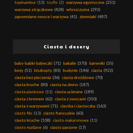
topinambur
(13)
trufle
(2)
warzywa egzotyczne
(251)
warzywa strączkowe
(428)
włoszczyzna
(292)
zapomniane owoce i warzywa
(41)
ziemniaki
(487)
Ciasta i desery
baby-babki-babeczki
(71)
bakalie
(370)
barwniki
(35)
bezy
(51)
biszkopty
(83)
budynie
(146)
ciasta
(922)
ciasta bez pieczenia
(36)
ciasta drożdżowe
(70)
ciasta kruche
(80)
ciasta na zimno
(187)
ciasta piaskowe
(11)
ciasta ucierane
(189)
ciasta z kremem
(62)
ciasta z owocami
(350)
ciasta z warzywami
(71)
ciastka i ciasteczka
(163)
ciasto filo
(13)
ciasto francuskie
(63)
ciasto kruche
(108)
ciasto makaronowe
(11)
ciasto maślane
(6)
ciasto parzone
(17)