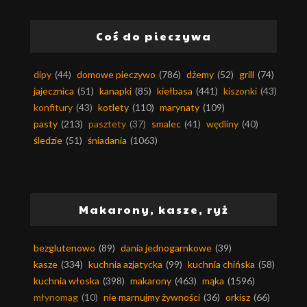
Coś do pieczywa
dipy
(44)
domowe pieczywo
(786)
dżemy
(52)
grill
(74)
jajecznica
(51)
kanapki
(85)
kiełbasa
(441)
kiszonki
(43)
konfitury
(43)
kotlety
(110)
marynaty
(109)
pasty
(213)
pasztety
(37)
smalec
(41)
wędliny
(40)
śledzie
(51)
śniadania
(1063)
Makarony, kasze, ryż
bezglutenowo
(89)
dania jednogarnkowe
(39)
kasze
(334)
kuchnia azjatycka
(99)
kuchnia chińska
(58)
kuchnia włoska
(398)
makarony
(463)
mąka
(1596)
młynomag
(10)
nie marnujmy żywności
(36)
orkisz
(66)