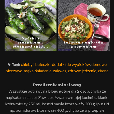
Ogórki z
czosnkiem i
Sałatka z ogórków
płatkami chili...
z sumakiem
chleby i bułeczki
,
dodatki do wypieków
,
domowe
Tagi:
pieczywo
,
mąka
,
śniadania
,
zakwas
,
zdrowe jedzenie
,
ziarna
Przelicznik miar i wag
Wszystkie potrawy na blogu gotuje dla 2 osób, chyba że
napisałam inaczej. Zawsze używam w mojej kuchni szklanki
która mierzy 250 ml, kostki masła która waży 200 g i puszki
np. pomidorów która waży 400 g, chyba że w przepisie