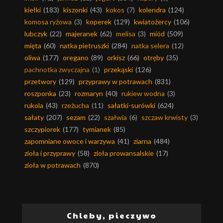
kiełki
(183)
kiszonki
(43)
kokos
(7)
kolendra
(124)
komosa ryżowa
(3)
koperek
(129)
kwiatożercy
(106)
lubczyk
(22)
majeranek
(62)
melisa
(3)
miód
(509)
mięta
(60)
natka pietruszki
(284)
natka selera
(12)
oliwa
(177)
oregano
(89)
orkisz
(66)
otręby
(35)
pachnotka zwyczajna
(1)
przekąski
(126)
przetwory
(129)
przyprawy w potrawach
(831)
roszponka
(23)
rozmaryn
(40)
rukiew wodna
(3)
rukola
(43)
rzeżucha
(11)
sałatki-surówki
(624)
sałaty
(207)
sezam
(22)
szałwia
(6)
szczaw krwisty
(3)
szczypiorek
(177)
tymianek
(85)
zapomniane owoce i warzywa
(41)
ziarna
(484)
zioła i przyprawy
(58)
zioła prowansalskie
(17)
zioła w potrawach
(870)
Chleby, pieczywo