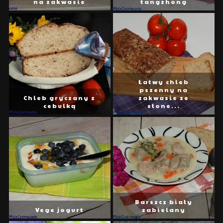
na zakwasie
tangzhong
Łatwy chleb
pszenny na
Chleb gryczany z
zakwasie ze
cebulką
słone...
Barszcz biały
Vege jogurt
zabielany