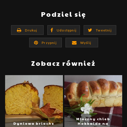
Podziel się
Drukuj
Udostępnij
Tweetnij
Przypnij
Wyślij
Zobacz również
Mleczny chleb
Dyniowa brioche
Hokkaido na