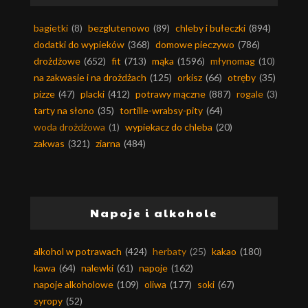
bagietki
(8)
bezglutenowo
(89)
chleby i bułeczki
(894)
dodatki do wypieków
(368)
domowe pieczywo
(786)
drożdżowe
(652)
fit
(713)
mąka
(1596)
młynomag
(10)
na zakwasie i na drożdżach
(125)
orkisz
(66)
otręby
(35)
pizze
(47)
placki
(412)
potrawy mączne
(887)
rogale
(3)
tarty na słono
(35)
tortille-wrabsy-pity
(64)
woda drożdżowa
(1)
wypiekacz do chleba
(20)
zakwas
(321)
ziarna
(484)
Napoje i alkohole
alkohol w potrawach
(424)
herbaty
(25)
kakao
(180)
kawa
(64)
nalewki
(61)
napoje
(162)
napoje alkoholowe
(109)
oliwa
(177)
soki
(67)
syropy
(52)