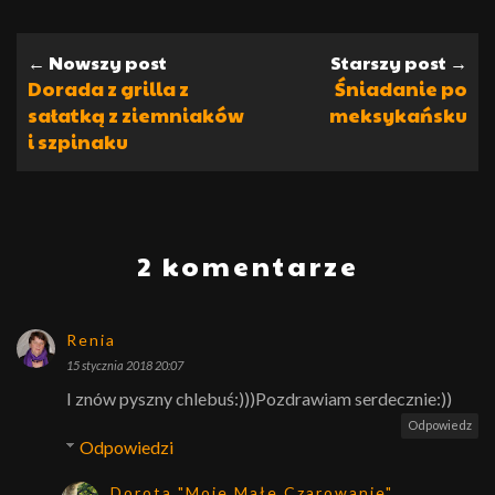
← Nowszy post
Starszy post →
Dorada z grilla z
Śniadanie po
sałatką z ziemniaków
meksykańsku
i szpinaku
2 komentarze
Renia
15 stycznia 2018 20:07
I znów pyszny chlebuś:)))Pozdrawiam serdecznie:))
Odpowiedz
Odpowiedzi
Dorota "Moje Małe Czarowanie"