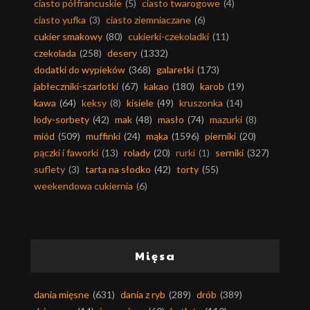
ciasto półfrancuskie
(5)
ciasto twarogowe
(4)
ciasto yufka
(3)
ciasto ziemniaczane
(6)
cukier smakowy
(80)
cukierki-czekoladki
(11)
czekolada
(258)
desery
(1332)
dodatki do wypieków
(368)
galaretki
(173)
jabłeczniki-szarlotki
(67)
kakao
(180)
karob
(19)
kawa
(64)
keksy
(8)
kisiele
(49)
kruszonka
(14)
lody-sorbety
(42)
mak
(48)
masło
(74)
mazurki
(8)
miód
(509)
muffinki
(24)
mąka
(1596)
pierniki
(20)
pączki i faworki
(13)
rolady
(20)
rurki
(1)
serniki
(327)
suflety
(3)
tarta na słodko
(42)
torty
(55)
weekendowa cukiernia
(6)
Mięsa
dania mięsne
(631)
dania z ryb
(289)
drób
(389)