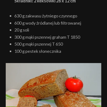
Składniki: 2 keksówki 26 x 12 cm
630 g zakwasu żytniego czynnego
600 g wody źródlanej lub filtrowanej
20 g soli
300 g mąki pszennej graham T 1850
500 g mąki pszennej T 650
100 g pestek słonecznika