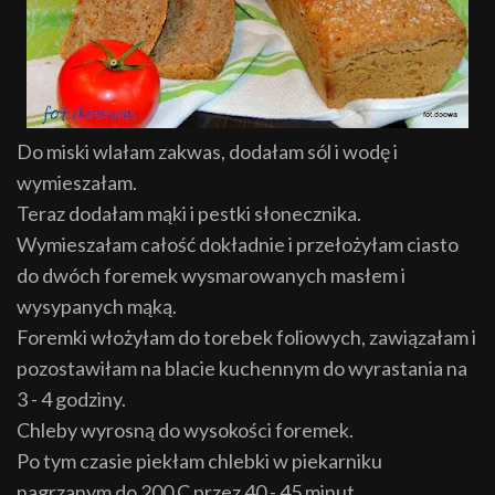
Do miski wlałam zakwas, dodałam sól i wodę i
wymieszałam.
Teraz dodałam mąki i pestki słonecznika.
Wymieszałam całość dokładnie i przełożyłam ciasto
do dwóch foremek wysmarowanych masłem i
wysypanych mąką.
Foremki włożyłam do torebek foliowych, zawiązałam i
pozostawiłam na blacie kuchennym do wyrastania na
3 - 4 godziny.
Chleby wyrosną do wysokości foremek.
Po tym czasie piekłam chlebki w piekarniku
nagrzanym do 200 C przez 40 - 45 minut.