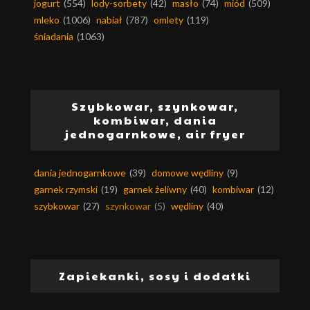
jogurt
(554)
lody-sorbety
(42)
masło
(74)
miód
(509)
mleko
(1006)
nabiał
(787)
omlety
(119)
śniadania
(1063)
Szybkowar, szynkowar,
kombiwar, dania
jednogarnkowe, air fryer
dania jednogarnkowe
(39)
domowe wędliny
(9)
garnek rzymski
(19)
garnek żeliwny
(40)
kombiwar
(12)
szybkowar
(27)
szynkowar
(5)
wędliny
(40)
Zapiekanki, sosy i dodatki