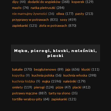
dipy
(44)
dodatki do wypieków
(368)
koperek
(129)
masło
(74)
natka pietruszki
(284)
nie marnujmy żywności
(36)
oliwa
(177)
pasty
(213)
przyprawy w potrawach
(831)
sosy
(459)
zapiekanki
(121)
zioła w potrawach
(870)
Mąka, pierogi, kluski, naleśniki,
placki
bakalie
(370)
bezglutenowo
(89)
jaja
(636)
kluski
(111)
kopytka
(9)
kuchnia polska
(56)
kuchnia włoska
(398)
kuchnia łódzka
(9)
mąka
(1596)
naleśniki
(179)
omlety
(119)
pierogi
(124)
pizze
(47)
placki
(412)
potrawy mączne
(887)
tarty na słono
(35)
tortille-wrabsy-pity
(64)
zapiekanki
(121)