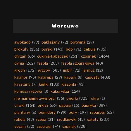
Warzywa
awokado
(99)
bakłażany
(72)
botwina
(29)
brokuły
(136)
buraki
(143)
bób
(76)
cebula
(905)
chrzan
(66)
cukinia-kabaczek
(251)
czosnek
(1464)
dynia
(262)
fasola
(203)
fasola szparagowa
(40)
groch
(172)
grzyby
(585)
imbir
(72)
jarmuż
(12)
kalafior
(95)
kalarepa
(29)
kapary
(8)
kapusty
(408)
kasztany
(7)
kiełki
(183)
kiszonki
(43)
komosa ryżowa
(3)
kukurydza
(124)
nie marnujmy żywności
(36)
ogórki
(323)
okra
(1)
oliwki
(164)
orkisz
(66)
papaja
(15)
papryka
(889)
plantany
(6)
pomidory
(999)
pory
(197)
rabarbar
(62)
rukola
(43)
rzepa
(31)
rzodkiewki
(43)
sałaty
(207)
sezam
(22)
szparagi
(74)
szpinak
(228)