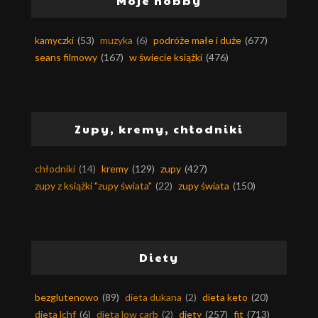
Moje hobby
kamyczki
(53)
muzyka
(6)
podróże małe i duże
(677)
seans filmowy
(167)
w świecie książki
(476)
Zupy, kremy, chłodniki
chłodniki
(14)
kremy
(129)
zupy
(427)
zupy z książki "zupy świata"
(22)
zupy świata
(150)
Diety
bezglutenowo
(89)
dieta dukana
(2)
dieta keto
(20)
dieta lchf
(6)
dieta low carb
(2)
diety
(257)
fit
(713)