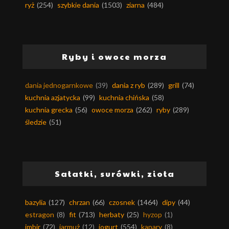
ryż
(254)
szybkie dania
(1503)
ziarna
(484)
Ryby i owoce morza
dania jednogarnkowe
(39)
dania z ryb
(289)
grill
(74)
kuchnia azjatycka
(99)
kuchnia chińska
(58)
kuchnia grecka
(56)
owoce morza
(262)
ryby
(289)
śledzie
(51)
Sałatki, surówki, zioła
bazylia
(127)
chrzan
(66)
czosnek
(1464)
dipy
(44)
estragon
(8)
fit
(713)
herbaty
(25)
hyzop
(1)
imbir
(72)
jarmuż
(12)
jogurt
(554)
kapary
(8)