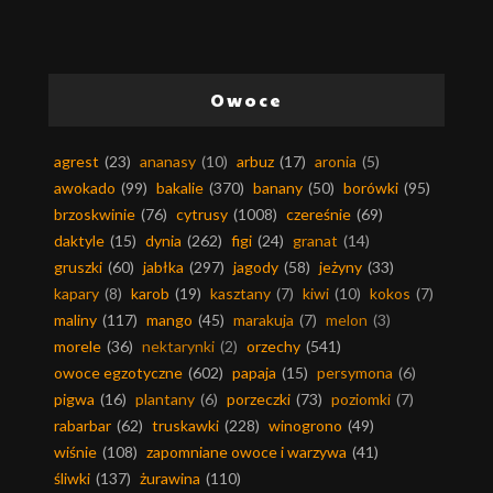
Owoce
agrest
(23)
ananasy
(10)
arbuz
(17)
aronia
(5)
awokado
(99)
bakalie
(370)
banany
(50)
borówki
(95)
brzoskwinie
(76)
cytrusy
(1008)
czereśnie
(69)
daktyle
(15)
dynia
(262)
figi
(24)
granat
(14)
gruszki
(60)
jabłka
(297)
jagody
(58)
jeżyny
(33)
kapary
(8)
karob
(19)
kasztany
(7)
kiwi
(10)
kokos
(7)
maliny
(117)
mango
(45)
marakuja
(7)
melon
(3)
morele
(36)
nektarynki
(2)
orzechy
(541)
owoce egzotyczne
(602)
papaja
(15)
persymona
(6)
pigwa
(16)
plantany
(6)
porzeczki
(73)
poziomki
(7)
rabarbar
(62)
truskawki
(228)
winogrono
(49)
wiśnie
(108)
zapomniane owoce i warzywa
(41)
śliwki
(137)
żurawina
(110)