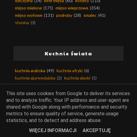
dziczyzna
(14)
inne mięsa
(60)
kotlety
(110)
mięso mielone
(171)
mięso wieprzowe
(354)
mięso wołowe
(131)
podroby
(28)
smalec
(41)
słonina
(3)
Kuchnie świata
kuchnia arabska
(49)
kuchnia afryki
(6)
kuchnia ajurwedyjska
(2)
kuchnia alaski
(1)
kuchnia algierska
(2)
kuchnia amerykańska
(36)
kuchnia andaluzji
(13)
kuchnia angielska
(24)
This site uses cookies from Google to deliver its services
kuchnia argentyńska
(3)
kuchnia armenii
(2)
and to analyze traffic. Your IP address and user-agent are
shared with Google along with performance and security
kuchnia australijska
(20)
kuchnia austriacka
(9)
metrics to ensure quality of service, generate usage
kuchnia azjatycka
(99)
kuchnia bahrajnu
(3)
statistics, and to detect and address abuse.
kuchnia bałkańska
(34)
kuchnia belgijska
(4)
kuchnia berberyjska
(1)
kuchnia birmańska
(4)
WIĘCEJ INFORMACJI
AKCEPTUJĘ
kuchnia bliskiego wschodu
(21)
kuchnia boliwii
(1)