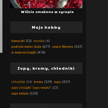
Wiśnie smażone w syropie
Moje hobby
kamyczki
(52)
muzyka
(6)
podróże małe i duże
(677)
seans filmowy
(167)
w świecie książki
(476)
Zupy, kremy, chłodniki
chłodniki
(14)
kremy
(129)
zupy
(427)
zupy z książki "zupy świata"
(22)
zupy świata
(150)