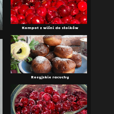
Kompot z wiśni do słoików
Rosyjskie racuchy