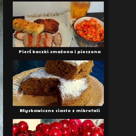
Pierś kaczki smażona i pieczona
Błyskawiczne ciasto z mikrofali