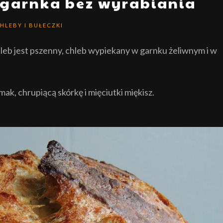
 garnka bez wyrabiania
HLEBY I BUŁECZKI
chleb jest pszenny, chleb wypiekany w garnku żeliwnym i w
k, chrupiącą skórkę i mięciutki miękisz.