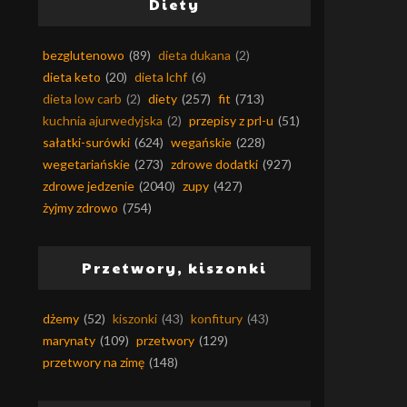
Diety
bezglutenowo
(89)
dieta dukana
(2)
dieta keto
(20)
dieta lchf
(6)
dieta low carb
(2)
diety
(257)
fit
(713)
kuchnia ajurwedyjska
(2)
przepisy z prl-u
(51)
sałatki-surówki
(624)
wegańskie
(228)
wegetariańskie
(273)
zdrowe dodatki
(927)
zdrowe jedzenie
(2040)
zupy
(427)
żyjmy zdrowo
(754)
Przetwory, kiszonki
dżemy
(52)
kiszonki
(43)
konfitury
(43)
marynaty
(109)
przetwory
(129)
przetwory na zimę
(148)