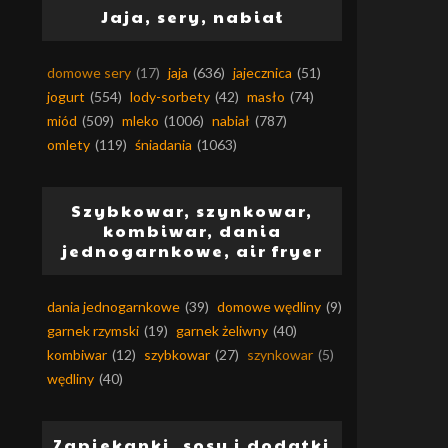
Jaja, sery, nabiał
domowe sery
(17)
jaja
(636)
jajecznica
(51)
jogurt
(554)
lody-sorbety
(42)
masło
(74)
miód
(509)
mleko
(1006)
nabiał
(787)
omlety
(119)
śniadania
(1063)
Szybkowar, szynkowar,
kombiwar, dania
jednogarnkowe, air fryer
dania jednogarnkowe
(39)
domowe wędliny
(9)
garnek rzymski
(19)
garnek żeliwny
(40)
kombiwar
(12)
szybkowar
(27)
szynkowar
(5)
wędliny
(40)
Zapiekanki, sosy i dodatki