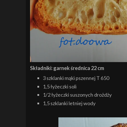
Składniki: garnek średnica 22 cm
3 szklanki mąki pszennej T 650
1,5 łyżeczki soli
1/2 łyżeczki suszonych drożdży
1,5 szklanki letniej wody