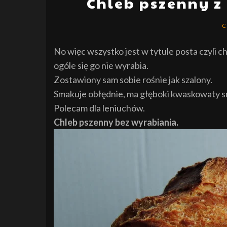
Chleb pszenny z
C
No więc wszystko jest w tytule posta czyli 
ogóle się go nie wyrabia.
Zostawiony sam sobie rośnie jak szalony.
Smakuje obłędnie, ma głęboki kwaskowaty sma
Polecam dla leniuchów.
Chleb pszenny bez wyrabiania.