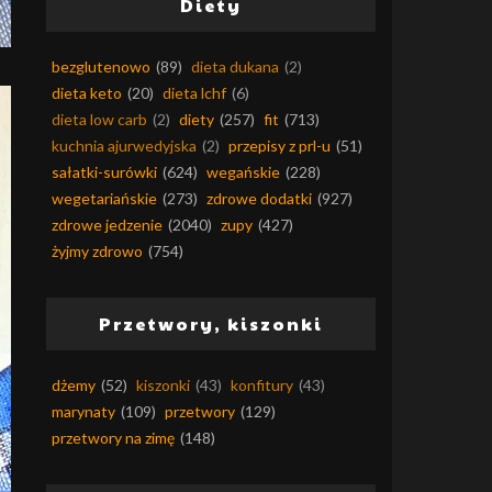
Diety
bezglutenowo
(89)
dieta dukana
(2)
dieta keto
(20)
dieta lchf
(6)
dieta low carb
(2)
diety
(257)
fit
(713)
kuchnia ajurwedyjska
(2)
przepisy z prl-u
(51)
sałatki-surówki
(624)
wegańskie
(228)
wegetariańskie
(273)
zdrowe dodatki
(927)
zdrowe jedzenie
(2040)
zupy
(427)
żyjmy zdrowo
(754)
Przetwory, kiszonki
dżemy
(52)
kiszonki
(43)
konfitury
(43)
marynaty
(109)
przetwory
(129)
przetwory na zimę
(148)