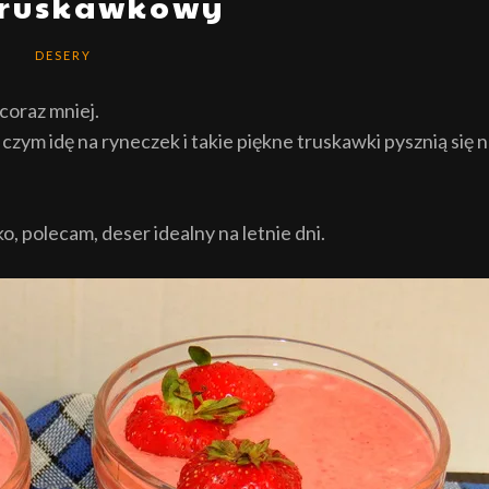
truskawkowy
DESERY
coraz mniej.
o czym idę na ryneczek i takie piękne truskawki pysznią się 
, polecam, deser idealny na letnie dni.