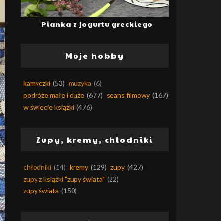
Pianka z jogurtu greckiego
Moje hobby
kamyczki
(53)
muzyka
(6)
podróże małe i duże
(677)
seans filmowy
(167)
w świecie książki
(476)
Zupy, kremy, chłodniki
chłodniki
(14)
kremy
(129)
zupy
(427)
zupy z książki "zupy świata"
(22)
zupy świata
(150)