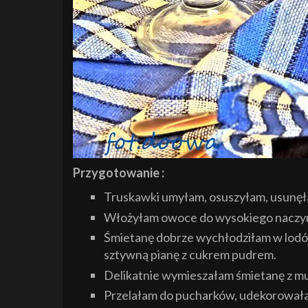
Przygotowanie :
Truskawki umyłam, osuszyłam, usunęł
Włożyłam owoce do wysokiego naczyni
Śmietanę dobrze wychłodziłam w lodów
sztywną pianę z cukrem pudrem.
Delikatnie wymieszałam śmietanę z 
Przelałam do pucharków, udekorowała