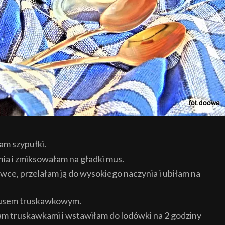
am szypułki.
a i zmiksowałam na gładki mus.
ce, przelałam ją do wysokiego naczynia i ubiłam na
musem truskawkowym.
m truskawkami i wstawiłam do lodówki na 2 godziny