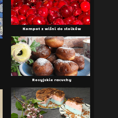
Kompot z wiśni do słoików
Rosyjskie racuchy