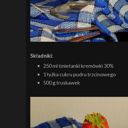
Składniki:
250 ml śmietanki kremówki 30%
1 łyżka cukru pudru trzcinowego
500 g truskawek