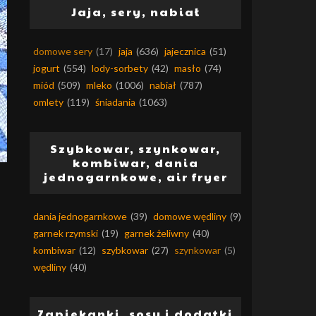
Jaja, sery, nabiał
domowe sery
(17)
jaja
(636)
jajecznica
(51)
jogurt
(554)
lody-sorbety
(42)
masło
(74)
miód
(509)
mleko
(1006)
nabiał
(787)
omlety
(119)
śniadania
(1063)
Szybkowar, szynkowar,
kombiwar, dania
jednogarnkowe, air fryer
dania jednogarnkowe
(39)
domowe wędliny
(9)
garnek rzymski
(19)
garnek żeliwny
(40)
kombiwar
(12)
szybkowar
(27)
szynkowar
(5)
wędliny
(40)
Zapiekanki, sosy i dodatki