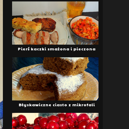
Pierś kaczki smażona i pieczona
Błyskawiczne ciasto z mikrofali