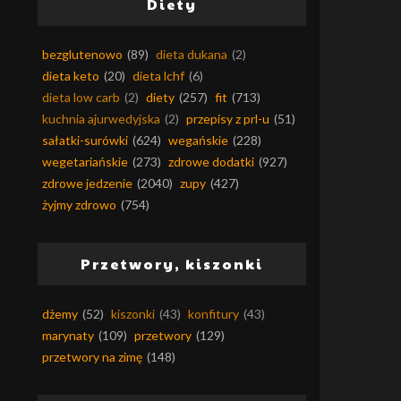
Diety
bezglutenowo
(89)
dieta dukana
(2)
dieta keto
(20)
dieta lchf
(6)
dieta low carb
(2)
diety
(257)
fit
(713)
kuchnia ajurwedyjska
(2)
przepisy z prl-u
(51)
sałatki-surówki
(624)
wegańskie
(228)
wegetariańskie
(273)
zdrowe dodatki
(927)
zdrowe jedzenie
(2040)
zupy
(427)
żyjmy zdrowo
(754)
Przetwory, kiszonki
dżemy
(52)
kiszonki
(43)
konfitury
(43)
marynaty
(109)
przetwory
(129)
przetwory na zimę
(148)