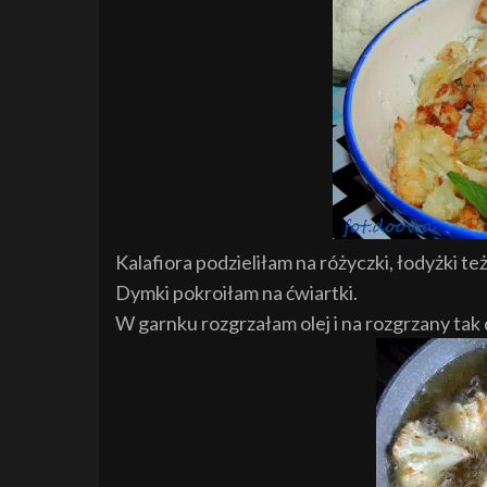
Kalafiora podzieliłam na różyczki, łodyżki te
Dymki pokroiłam na ćwiartki.
W garnku rozgrzałam olej i na rozgrzany tak