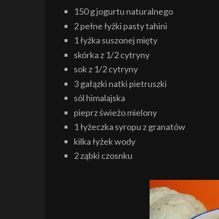
150 g jogurtu naturalnego
2 pełne łyżki pasty tahini
1 łyżka suszonej mięty
skórka z 1/2 cytryny
sok z 1/2 cytryny
3 gałązki natki pietruszki
sól himalajska
pieprz świeżo mielony
1 łyżeczka syropu z granatów
kilka łyżek wody
2 ząbki czosnku