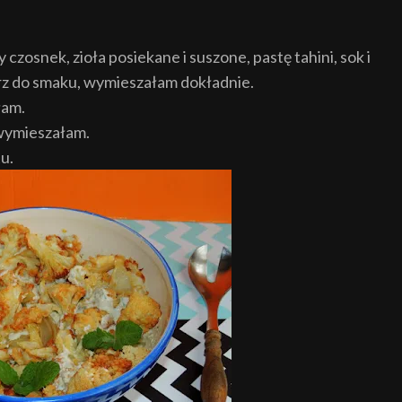
czosnek, zioła posiekane i suszone, pastę tahini, sok i
eprz do smaku, wymieszałam dokładnie.
łam.
 wymieszałam.
u.