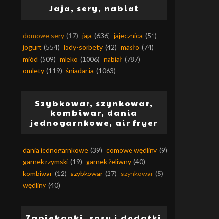
Jaja, sery, nabiał
domowe sery
(17)
jaja
(636)
jajecznica
(51)
jogurt
(554)
lody-sorbety
(42)
masło
(74)
miód
(509)
mleko
(1006)
nabiał
(787)
omlety
(119)
śniadania
(1063)
Szybkowar, szynkowar,
kombiwar, dania
jednogarnkowe, air fryer
dania jednogarnkowe
(39)
domowe wędliny
(9)
garnek rzymski
(19)
garnek żeliwny
(40)
kombiwar
(12)
szybkowar
(27)
szynkowar
(5)
wędliny
(40)
Zapiekanki, sosy i dodatki