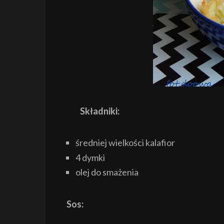
Składniki:
średniej wielkości kalafior
4 dymki
olej do smażenia
Sos: