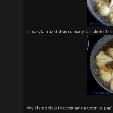
i smażyłam aż stał się rumiany, tak około 4 - 5
Wyjęłam z oleju i osączałam na ręczniku pa