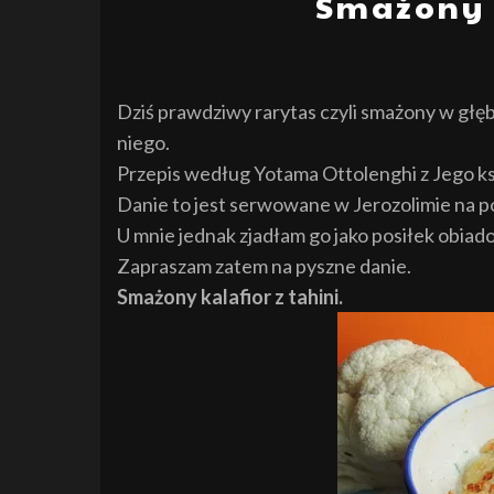
Smażony k
Dziś prawdziwy rarytas czyli smażony w głę
niego.
Przepis według Yotama Ottolenghi z Jego ksi
Danie to jest serwowane w Jerozolimie na p
U mnie jednak zjadłam go jako posiłek obiad
Zapraszam zatem na pyszne danie.
Smażony kalafior z tahini.