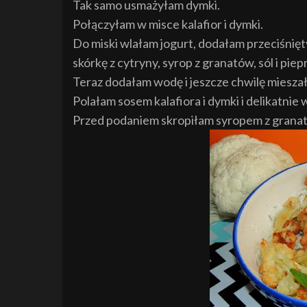
Tak samo usmażyłam dymki.
Połączyłam w misce kalafior i dymki.
Do miski wlałam jogurt, dodałam przeciśnięty 
skórkę z cytryny, syrop z granatów, sól i pi
Teraz dodałam wodę i jeszcze chwilę miesza
Polałam sosem kalafiora i dymki i delikatnie
Przed podaniem skropiłam syropem z granat