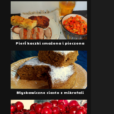
Pierś kaczki smażona i pieczona
Błyskawiczne ciasto z mikrofali