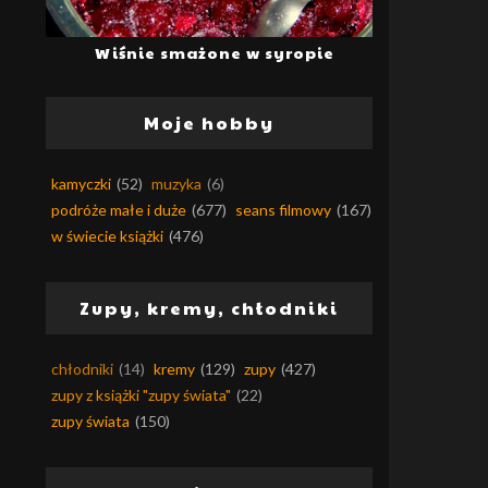
Wiśnie smażone w syropie
Moje hobby
kamyczki
(52)
muzyka
(6)
podróże małe i duże
(677)
seans filmowy
(167)
w świecie książki
(476)
Zupy, kremy, chłodniki
chłodniki
(14)
kremy
(129)
zupy
(427)
zupy z książki "zupy świata"
(22)
zupy świata
(150)