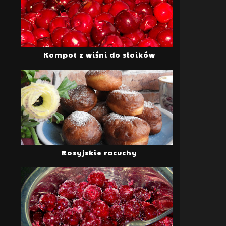
Kompot z wiśni do słoików
Rosyjskie racuchy