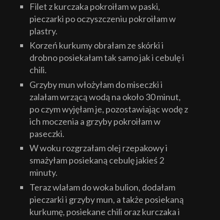
Filet z kurczaka pokroiłam w paski,
pieczarki po oczyszczeniu pokroiłam w
plastry.
Korzeń kurkumy obrałam ze skórki i
drobno posiekałam tak samo jak i cebulę i
chili.
Grzyby mun włożyłam do miseczki i
zalałam wrzącą wodą na około 30 minut,
po czym wyjęłam je, pozostawiając wodę z
ich moczenia a grzyby pokroiłam w
paseczki.
W woku rozgrzałam olej rzepakowy i
smażyłam posiekaną cebulę jakieś 2
minuty.
Teraz wlałam do woka bulion, dodałam
pieczarki i grzyby mun, a także posiekaną
kurkumę, posiekane chili oraz kurczaka i