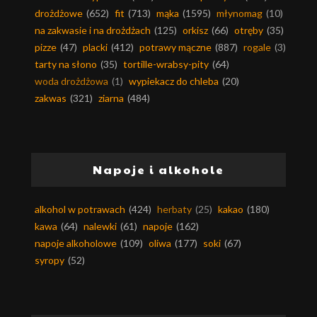
drożdżowe
(652)
fit
(713)
mąka
(1595)
młynomag
(10)
na zakwasie i na drożdżach
(125)
orkisz
(66)
otręby
(35)
pizze
(47)
placki
(412)
potrawy mączne
(887)
rogale
(3)
tarty na słono
(35)
tortille-wrabsy-pity
(64)
woda drożdżowa
(1)
wypiekacz do chleba
(20)
zakwas
(321)
ziarna
(484)
Napoje i alkohole
alkohol w potrawach
(424)
herbaty
(25)
kakao
(180)
kawa
(64)
nalewki
(61)
napoje
(162)
napoje alkoholowe
(109)
oliwa
(177)
soki
(67)
syropy
(52)