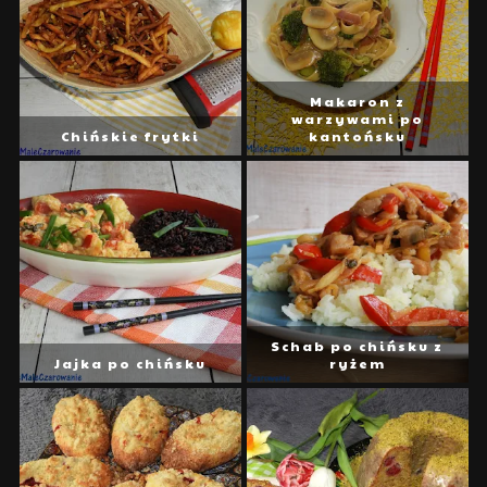
Makaron z
warzywami po
Chińskie frytki
kantońsku
Schab po chińsku z
Jajka po chińsku
ryżem