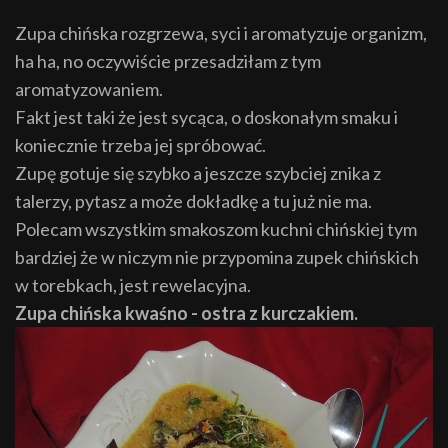
Zupa chińska rozgrzewa, syci i aromatyzuje organizm,
ha ha, no oczywiście przesadziłam z tym
aromatyzowaniem.
Fakt jest taki że jest sycąca, o doskonałym smaku i
koniecznie trzeba jej spróbować.
Zupę gotuje się szybko a jeszcze szybciej znika z
talerzy, pytasz a może dokładkę a tu już nie ma.
Polecam wszystkim smakoszom kuchni chińskiej tym
bardziej że w niczym nie przypomina zupek chińskich
w torebkach, jest rewelacyjna.
Zupa chińska kwaśno - ostra z kurczakiem.