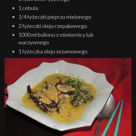
1 cebula
1/4 łyżeczki pieprzu mielonego
2 łyżeczki oleju rzepakowego
1000 ml bulionu z ośmiornicy lub
warzywnego
1 łyżeczka oleju sezamowego