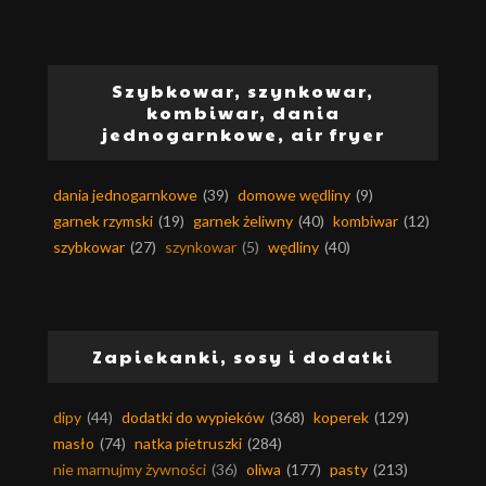
Szybkowar, szynkowar,
kombiwar, dania
jednogarnkowe, air fryer
dania jednogarnkowe
(39)
domowe wędliny
(9)
garnek rzymski
(19)
garnek żeliwny
(40)
kombiwar
(12)
szybkowar
(27)
szynkowar
(5)
wędliny
(40)
Zapiekanki, sosy i dodatki
dipy
(44)
dodatki do wypieków
(368)
koperek
(129)
masło
(74)
natka pietruszki
(284)
nie marnujmy żywności
(36)
oliwa
(177)
pasty
(213)