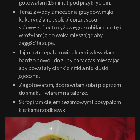
gotowałam 15 minut pod przykryciem.
Teraz z wody z moczenia grzybów, mąki
kukurydzianej, soli, pieprzu, sosu
sojowego i octu ryżowego zrobiłam pastę i
włożyłam ją do woka mieszając aby
zagęściła zupę.
Jaja roztrzepałam widelcem i wlewałam
bardzo powoli do zupy cały czas mieszając
aby powstały cienkie nitki a nie kluski
jajeczne.
Zagotowałam, doprawiłam solą i pieprzem
do smaku i wlałam na talerze.
Skropiłam olejem sezamowym i posypałam
kiełkami rzodkiewki.