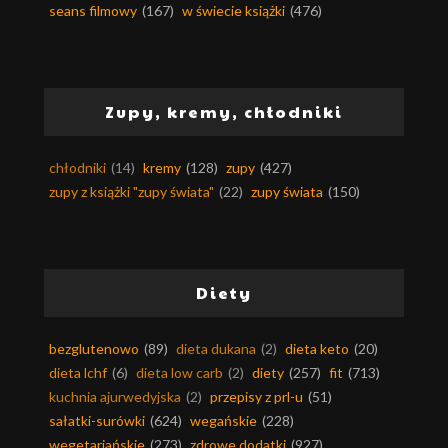
seans filmowy
(167)
w świecie książki
(476)
Zupy, kremy, chłodniki
chłodniki
(14)
kremy
(128)
zupy
(427)
zupy z książki "zupy świata"
(22)
zupy świata
(150)
Diety
bezglutenowo
(89)
dieta dukana
(2)
dieta keto
(20)
dieta lchf
(6)
dieta low carb
(2)
diety
(257)
fit
(713)
kuchnia ajurwedyjska
(2)
przepisy z prl-u
(51)
sałatki-surówki
(624)
wegańskie
(228)
wegetariańskie
(273)
zdrowe dodatki
(927)