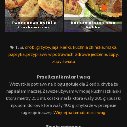
Twarogowe bułki z
Bardzo pistacjowa
truskawkami
babka
drób
,
grzyby
,
jaja
,
kiełki
,
kuchnia chińska
,
mąka
,
Tagi:
papryka
,
przyprawy w potrawach
,
zdrowe jedzenie
,
zupy
,
zupy świata
Przelicznik miar i wag
Wszystkie potrawy na blogu gotuje dla 2 osób, chyba że
napisałam inaczej. Zawsze używam w mojej kuchni szklanki
która mierzy 250 ml, kostki masła która waży 200 g i puszki
np. pomidorów która waży 400 g, chyba że w przepisie
sugeruje inaczej.
Więcej na temat miar i wag
.
Twoje potrawy