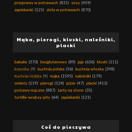
przyprawy w potrawach
(831)
sosy
(459)
zapiekanki
(121)
zioła w potrawach
(870)
Mąka, pierogi, kluski, naleśniki,
placki
bakalie
(370)
bezglutenowo
(89)
jaja
(636)
kluski
(111)
kopytka
(9)
kuchnia polska
(56)
kuchnia włoska
(398)
kuchnia łódzka
(9)
mąka
(1595)
naleśniki
(179)
omlety
(119)
pierogi
(124)
pizze
(47)
placki
(412)
potrawy mączne
(887)
tarty na słono
(35)
tortille-wrabsy-pity
(64)
zapiekanki
(121)
Coś do pieczywa