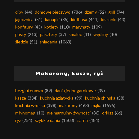
dipy
(44)
domowe pieczywo
(786)
dżemy
(52)
grill
(74)
jajecznica
(51)
kanapki
(85)
kiełbasa
(441)
kiszonki
(43)
konfitury
(43)
kotlety
(110)
marynaty
(109)
pasty
(213)
pasztety
(37)
smalec
(41)
wędliny
(40)
śledzie
(51)
śniadania
(1063)
Makarony, kasze, ryż
bezglutenowo
(89)
dania jednogarnkowe
(39)
kasze
(334)
kuchnia azjatycka
(99)
kuchnia chińska
(58)
kuchnia włoska
(398)
makarony
(463)
mąka
(1595)
młynomag
(10)
nie marnujmy żywności
(36)
orkisz
(66)
ryż
(254)
szybkie dania
(1503)
ziarna
(484)