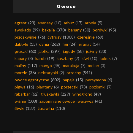
Owoce
agrest
(23)
ananasy
(10)
arbuz
(17)
aronia
(5)
awokado
(99)
bakalie
(370)
banany
(50)
borówki
(95)
brzoskwinie
(76)
cytrusy
(1008)
czereśnie
(69)
daktyle
(15)
dynia
(262)
figi
(24)
granat
(14)
gruszki
(60)
jabłka
(297)
jagody
(58)
jeżyny
(33)
kapary
(8)
karob
(19)
kasztany
(7)
kiwi
(10)
kokos
(7)
maliny
(117)
mango
(45)
marakuja
(7)
melon
(3)
morele
(36)
nektarynki
(2)
orzechy
(541)
owoce egzotyczne
(602)
papaja
(15)
persymona
(6)
pigwa
(16)
plantany
(6)
porzeczki
(73)
poziomki
(7)
rabarbar
(62)
truskawki
(227)
winogrono
(49)
wiśnie
(108)
zapomniane owoce i warzywa
(41)
śliwki
(137)
żurawina
(110)