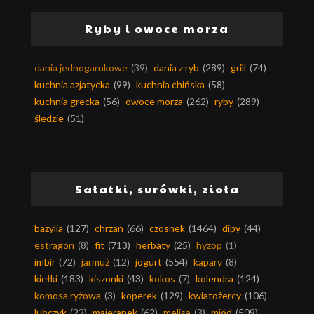
Ryby i owoce morza
dania jednogarnkowe
(39)
dania z ryb
(289)
grill
(74)
kuchnia azjatycka
(99)
kuchnia chińska
(58)
kuchnia grecka
(56)
owoce morza
(262)
ryby
(289)
śledzie
(51)
Sałatki, surówki, zioła
bazylia
(127)
chrzan
(66)
czosnek
(1464)
dipy
(44)
estragon
(8)
fit
(713)
herbaty
(25)
hyzop
(1)
imbir
(72)
jarmuż
(12)
jogurt
(554)
kapary
(8)
kiełki
(183)
kiszonki
(43)
kokos
(7)
kolendra
(124)
komosa ryżowa
(3)
koperek
(129)
kwiatożercy
(106)
lubczyk
(22)
majeranek
(62)
melisa
(3)
miód
(509)