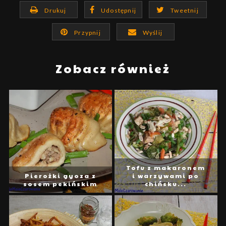
Drukuj
Udostępnij
Tweetnij
Przypnij
Wyślij
Zobacz również
Tofu z makaronem
Pierożki gyoza z
i warzywami po
sosem pekińskim
chińsku...