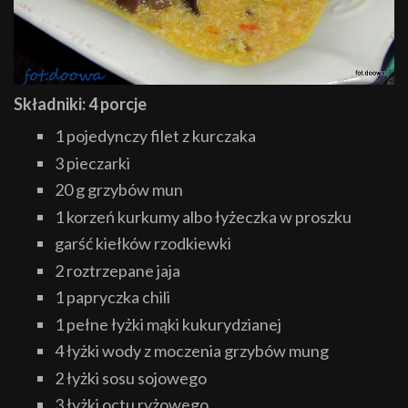
Składniki: 4 porcje
1 pojedynczy filet z kurczaka
3 pieczarki
20 g grzybów mun
1 korzeń kurkumy albo łyżeczka w proszku
garść kiełków rzodkiewki
2 roztrzepane jaja
1 papryczka chili
1 pełne łyżki mąki kukurydzianej
4 łyżki wody z moczenia grzybów mung
2 łyżki sosu sojowego
3 łyżki octu ryżowego