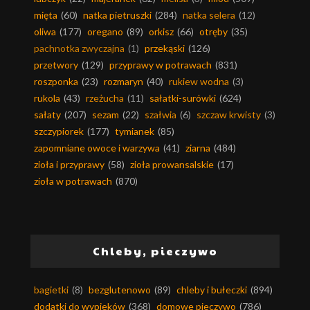
mięta
(60)
natka pietruszki
(284)
natka selera
(12)
oliwa
(177)
oregano
(89)
orkisz
(66)
otręby
(35)
pachnotka zwyczajna
(1)
przekąski
(126)
przetwory
(129)
przyprawy w potrawach
(831)
roszponka
(23)
rozmaryn
(40)
rukiew wodna
(3)
rukola
(43)
rzeżucha
(11)
sałatki-surówki
(624)
sałaty
(207)
sezam
(22)
szałwia
(6)
szczaw krwisty
(3)
szczypiorek
(177)
tymianek
(85)
zapomniane owoce i warzywa
(41)
ziarna
(484)
zioła i przyprawy
(58)
zioła prowansalskie
(17)
zioła w potrawach
(870)
Chleby, pieczywo
bagietki
(8)
bezglutenowo
(89)
chleby i bułeczki
(894)
dodatki do wypieków
(368)
domowe pieczywo
(786)