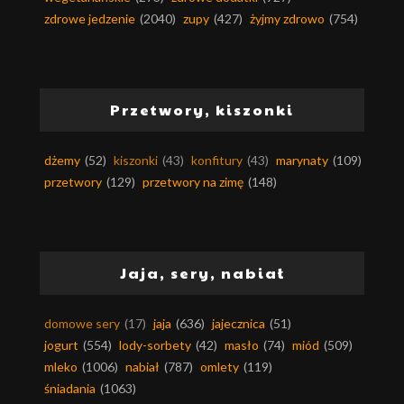
zdrowe jedzenie
(2040)
zupy
(427)
żyjmy zdrowo
(754)
Przetwory, kiszonki
dżemy
(52)
kiszonki
(43)
konfitury
(43)
marynaty
(109)
przetwory
(129)
przetwory na zimę
(148)
Jaja, sery, nabiał
domowe sery
(17)
jaja
(636)
jajecznica
(51)
jogurt
(554)
lody-sorbety
(42)
masło
(74)
miód
(509)
mleko
(1006)
nabiał
(787)
omlety
(119)
śniadania
(1063)