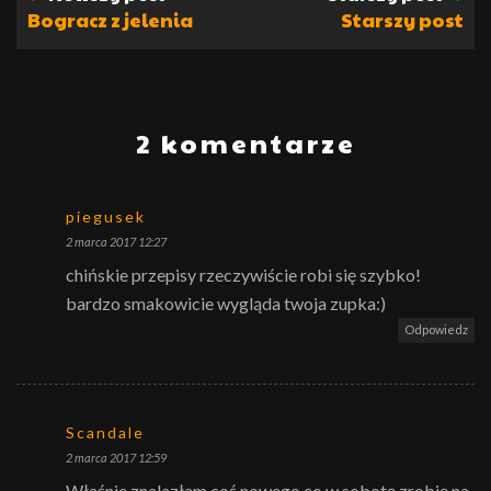
Bogracz z jelenia
Starszy post
2 komentarze
piegusek
2 marca 2017 12:27
chińskie przepisy rzeczywiście robi się szybko!
bardzo smakowicie wygląda twoja zupka:)
Odpowiedz
Scandale
2 marca 2017 12:59
Właśnie znalazłam coś nowego co w sobotę zrobię na