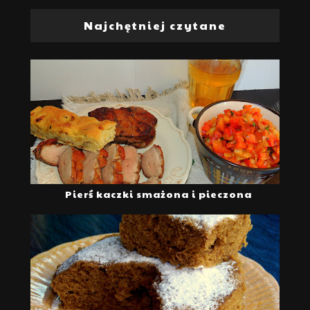
Najchętniej czytane
Pierś kaczki smażona i pieczona