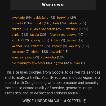
Warzywa
awokado
(99)
bakłażany
(72)
botwina
(29)
brokuły
(136)
buraki
(143)
bób
(76)
cebula
(905)
chrzan
(66)
cukinia-kabaczek
(251)
czosnek
(1464)
dynia
(262)
fasola
(203)
fasola szparagowa
(40)
groch
(172)
grzyby
(585)
imbir
(72)
jarmuż
(12)
kalafior
(95)
kalarepa
(29)
kapary
(8)
kapusty
(408)
kasztany
(7)
kiełki
(183)
kiszonki
(43)
komosa ryżowa
(3)
kukurydza
(124)
nie marnujmy żywności
(36)
ogórki
(323)
okra
(1)
oliwki
(164)
orkisz
(66)
papaja
(15)
papryka
(889)
This site uses cookies from Google to deliver its services
plantany
(6)
pomidory
(999)
pory
(197)
rabarbar
(62)
and to analyze traffic. Your IP address and user-agent are
rukola
(43)
rzepa
(31)
rzodkiewki
(43)
sałaty
(207)
shared with Google along with performance and security
sezam
(22)
szparagi
(74)
szpinak
(228)
metrics to ensure quality of service, generate usage
topinambur
(13)
trufle
(2)
warzywa egzotyczne
(251)
statistics, and to detect and address abuse.
warzywa strączkowe
(428)
włoszczyzna
(292)
WIĘCEJ INFORMACJI
AKCEPTUJĘ
zapomniane owoce i warzywa
(41)
ziemniaki
(487)