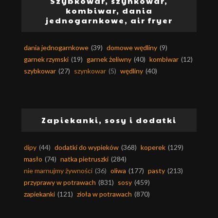
Szybkowar, szynkowar,
kombiwar, dania
jednogarnkowe, air fryer
dania jednogarnkowe
(39)
domowe wędliny
(9)
garnek rzymski
(19)
garnek żeliwny
(40)
kombiwar
(12)
szybkowar
(27)
szynkowar
(5)
wędliny
(40)
Zapiekanki, sosy i dodatki
dipy
(44)
dodatki do wypieków
(368)
koperek
(129)
masło
(74)
natka pietruszki
(284)
nie marnujmy żywności
(36)
oliwa
(177)
pasty
(213)
przyprawy w potrawach
(831)
sosy
(459)
zapiekanki
(121)
zioła w potrawach
(870)