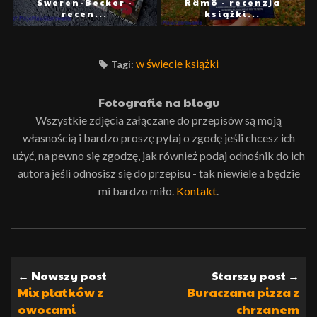
Sweren-Becker -
Rämö - recenzja
recen...
książki...
w świecie książki
Tagi:
Fotografie na blogu
Wszystkie zdjęcia załączane do przepisów są moją
własnością i bardzo proszę pytaj o zgodę jeśli chcesz ich
użyć, na pewno się zgodzę, jak również podaj odnośnik do ich
autora jeśli odnosisz się do przepisu - tak niewiele a będzie
mi bardzo miło.
Kontakt
.
← Nowszy post
Starszy post →
Mix płatków z
Buraczana pizza z
owocami
chrzanem