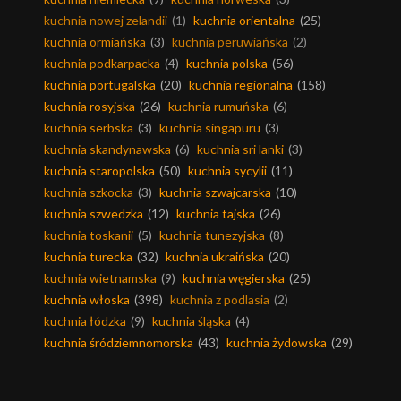
kuchnia nowej zelandii
(1)
kuchnia orientalna
(25)
kuchnia ormiańska
(3)
kuchnia peruwiańska
(2)
kuchnia podkarpacka
(4)
kuchnia polska
(56)
kuchnia portugalska
(20)
kuchnia regionalna
(158)
kuchnia rosyjska
(26)
kuchnia rumuńska
(6)
kuchnia serbska
(3)
kuchnia singapuru
(3)
kuchnia skandynawska
(6)
kuchnia sri lanki
(3)
kuchnia staropolska
(50)
kuchnia sycylii
(11)
kuchnia szkocka
(3)
kuchnia szwajcarska
(10)
kuchnia szwedzka
(12)
kuchnia tajska
(26)
kuchnia toskanii
(5)
kuchnia tunezyjska
(8)
kuchnia turecka
(32)
kuchnia ukraińska
(20)
kuchnia wietnamska
(9)
kuchnia węgierska
(25)
kuchnia włoska
(398)
kuchnia z podlasia
(2)
kuchnia łódzka
(9)
kuchnia śląska
(4)
kuchnia śródziemnomorska
(43)
kuchnia żydowska
(29)