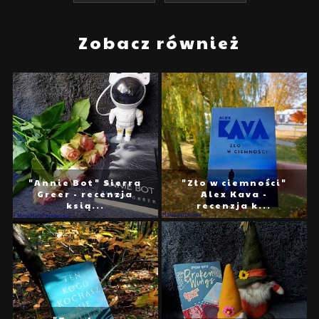
Zobacz również
"Annie Bot" Sierra
"Zło w ciemności"
Greer - recenzja
Alex Kava -
ksią...
recenzja k...