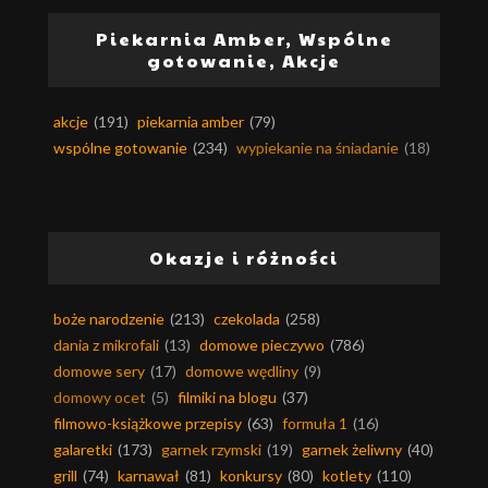
Piekarnia Amber, Wspólne
gotowanie, Akcje
akcje
(191)
piekarnia amber
(79)
wspólne gotowanie
(234)
wypiekanie na śniadanie
(18)
Okazje i różności
boże narodzenie
(213)
czekolada
(258)
dania z mikrofali
(13)
domowe pieczywo
(786)
domowe sery
(17)
domowe wędliny
(9)
domowy ocet
(5)
filmiki na blogu
(37)
filmowo-książkowe przepisy
(63)
formuła 1
(16)
galaretki
(173)
garnek rzymski
(19)
garnek żeliwny
(40)
grill
(74)
karnawał
(81)
konkursy
(80)
kotlety
(110)