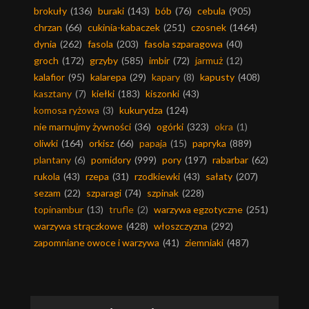
brokuły
(136)
buraki
(143)
bób
(76)
cebula
(905)
chrzan
(66)
cukinia-kabaczek
(251)
czosnek
(1464)
dynia
(262)
fasola
(203)
fasola szparagowa
(40)
groch
(172)
grzyby
(585)
imbir
(72)
jarmuż
(12)
kalafior
(95)
kalarepa
(29)
kapary
(8)
kapusty
(408)
kasztany
(7)
kiełki
(183)
kiszonki
(43)
komosa ryżowa
(3)
kukurydza
(124)
nie marnujmy żywności
(36)
ogórki
(323)
okra
(1)
oliwki
(164)
orkisz
(66)
papaja
(15)
papryka
(889)
plantany
(6)
pomidory
(999)
pory
(197)
rabarbar
(62)
rukola
(43)
rzepa
(31)
rzodkiewki
(43)
sałaty
(207)
sezam
(22)
szparagi
(74)
szpinak
(228)
topinambur
(13)
trufle
(2)
warzywa egzotyczne
(251)
warzywa strączkowe
(428)
włoszczyzna
(292)
zapomniane owoce i warzywa
(41)
ziemniaki
(487)