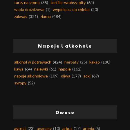
tarty na słono
(35)
tortille-wrabsy-pity
(64)
woda drożdżowa
(1)
wypiekacz do chleba
(20)
zakwas
(321)
ziarna
(484)
Napoje i alkohole
alkohol w potrawach
(424)
herbaty
(25)
kakao
(180)
kawa
(64)
nalewki
(61)
napoje
(162)
napoje alkoholowe
(109)
oliwa
(177)
soki
(67)
syropy
(52)
Owoce
agrest
(23)
ananasy
(10)
arbuz
(17)
aronia
(5)