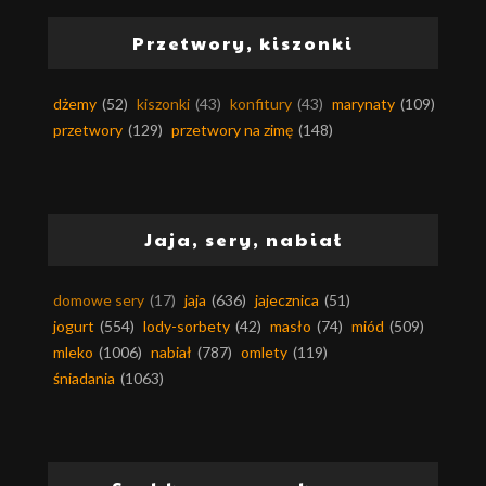
Przetwory, kiszonki
dżemy
(52)
kiszonki
(43)
konfitury
(43)
marynaty
(109)
przetwory
(129)
przetwory na zimę
(148)
Jaja, sery, nabiał
domowe sery
(17)
jaja
(636)
jajecznica
(51)
jogurt
(554)
lody-sorbety
(42)
masło
(74)
miód
(509)
mleko
(1006)
nabiał
(787)
omlety
(119)
śniadania
(1063)