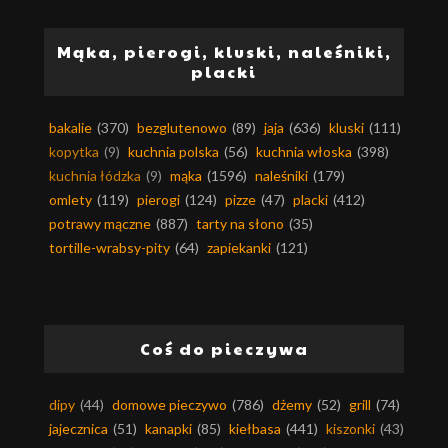
Mąka, pierogi, kluski, naleśniki,
placki
bakalie
(370)
bezglutenowo
(89)
jaja
(636)
kluski
(111)
kopytka
(9)
kuchnia polska
(56)
kuchnia włoska
(398)
kuchnia łódzka
(9)
mąka
(1596)
naleśniki
(179)
omlety
(119)
pierogi
(124)
pizze
(47)
placki
(412)
potrawy mączne
(887)
tarty na słono
(35)
tortille-wrabsy-pity
(64)
zapiekanki
(121)
Coś do pieczywa
dipy
(44)
domowe pieczywo
(786)
dżemy
(52)
grill
(74)
jajecznica
(51)
kanapki
(85)
kiełbasa
(441)
kiszonki
(43)