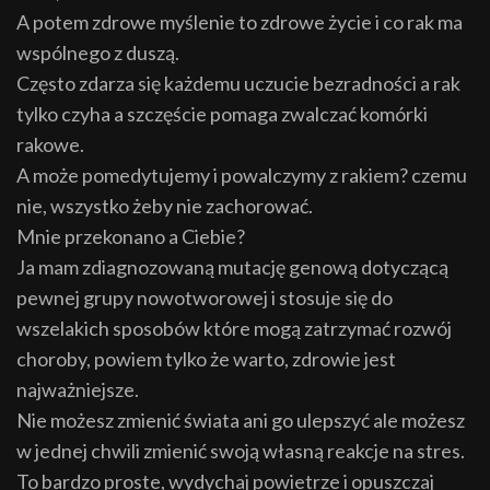
A potem zdrowe myślenie to zdrowe życie i co rak ma
wspólnego z duszą.
Często zdarza się każdemu uczucie bezradności a rak
tylko czyha a szczęście pomaga zwalczać komórki
rakowe.
A może pomedytujemy i powalczymy z rakiem? czemu
nie, wszystko żeby nie zachorować.
Mnie przekonano a Ciebie?
Ja mam zdiagnozowaną mutację genową dotyczącą
pewnej grupy nowotworowej i stosuje się do
wszelakich sposobów które mogą zatrzymać rozwój
choroby, powiem tylko że warto, zdrowie jest
najważniejsze.
Nie możesz zmienić świata ani go ulepszyć ale możesz
w jednej chwili zmienić swoją własną reakcje na stres.
To bardzo proste, wydychaj powietrze i opuszczaj