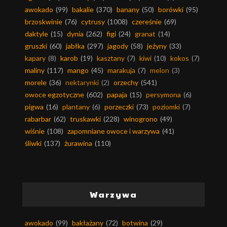
awokado
(99)
bakalie
(370)
banany
(50)
borówki
(95)
brzoskwinie
(76)
cytrusy
(1008)
czereśnie
(69)
daktyle
(15)
dynia
(262)
figi
(24)
granat
(14)
gruszki
(60)
jabłka
(297)
jagody
(58)
jeżyny
(33)
kapary
(8)
karob
(19)
kasztany
(7)
kiwi
(10)
kokos
(7)
maliny
(117)
mango
(45)
marakuja
(7)
melon
(3)
morele
(36)
nektarynki
(2)
orzechy
(541)
owoce egzotyczne
(602)
papaja
(15)
persymona
(6)
pigwa
(16)
plantany
(6)
porzeczki
(73)
poziomki
(7)
rabarbar
(62)
truskawki
(228)
winogrono
(49)
wiśnie
(108)
zapomniane owoce i warzywa
(41)
śliwki
(137)
żurawina
(110)
Warzywa
awokado
(99)
bakłażany
(72)
botwina
(29)