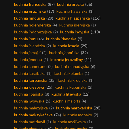
kuchnia francuska
(87)
kuchnia grecka
(56)
kuchnia gruzińska
(17)
kuchnia hawajska
(1)
kuchnia hinduska
(29)
kuchnia hiszpańska
(116)
kuchnia holenderska
(4)
kuchnia iberyjska
(1)
kuchnia indonezyjska
(2)
kuchnia indyjska
(110)
kuchnia iranu
(6)
kuchnia irlandzka
(9)
kuchnia islandzka
(2)
kuchnia izraela
(29)
kuchnia jamajki
(2)
kuchnia japońska
(32)
kuchnia jemenu
(1)
kuchnia jerozolimy
(11)
kuchnia kamerunu
(2)
kuchnia kanadyjska
(6)
kuchnia karaibska
(1)
kuchnia kolumbii
(1)
kuchnia koreańska
(35)
kuchnia kreolska
(1)
kuchnia kresowa
(25)
kuchnia kubańska
(2)
kuchnia libańska
(8)
kuchnia litewska
(12)
kuchnia lwowska
(5)
kuchnia majorki
(4)
kuchnia malezyjska
(2)
kuchnia marokańska
(28)
kuchnia meksykańska
(74)
kuchnia monako
(2)
kuchnia mołdawii
(1)
kuchnia myśliwska
(1)
kuchnia niemiecka
(9)
kuchnia norweska
(3)