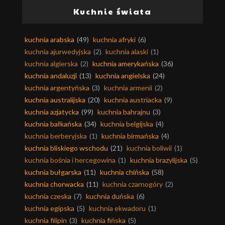
Kuchnie świata
kuchnia arabska
(49)
kuchnia afryki
(6)
kuchnia ajurwedyjska
(2)
kuchnia alaski
(1)
kuchnia algierska
(2)
kuchnia amerykańska
(36)
kuchnia andaluzji
(13)
kuchnia angielska
(24)
kuchnia argentyńska
(3)
kuchnia armenii
(2)
kuchnia australijska
(20)
kuchnia austriacka
(9)
kuchnia azjatycka
(99)
kuchnia bahrajnu
(3)
kuchnia bałkańska
(34)
kuchnia belgijska
(4)
kuchnia berberyjska
(1)
kuchnia birmańska
(4)
kuchnia bliskiego wschodu
(21)
kuchnia boliwii
(1)
kuchnia bośnia i hercegowina
(1)
kuchnia brazylijska
(5)
kuchnia bułgarska
(11)
kuchnia chińska
(58)
kuchnia chorwacka
(11)
kuchnia czarnogóry
(2)
kuchnia czeska
(7)
kuchnia duńska
(6)
kuchnia egipska
(5)
kuchnia ekwadoru
(1)
kuchnia filipin
(3)
kuchnia fińska
(5)