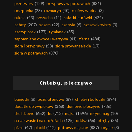
przetwory
(129)
przyprawy w potrawach
(831)
roszponka
(23)
rozmaryn
(40)
rukiew wodna
(3)
rukola
(43)
rzeżucha
(11)
sałatki-surówki
(624)
sałaty
(207)
sezam
(22)
szałwia
(6)
szczaw krwisty
(3)
szczypiorek
(177)
tymianek
(85)
zapomniane owoce i warzywa
(41)
ziarna
(484)
zioła i przyprawy
(58)
zioła prowansalskie
(17)
zioła w potrawach
(870)
Chleby, pieczywo
bagietki
(8)
bezglutenowo
(89)
chleby i bułeczki
(894)
dodatki do wypieków
(368)
domowe pieczywo
(786)
drożdżowe
(652)
fit
(713)
mąka
(1596)
młynomag
(10)
na zakwasie i na drożdżach
(125)
orkisz
(66)
otręby
(35)
pizze
(47)
placki
(412)
potrawy mączne
(887)
rogale
(3)