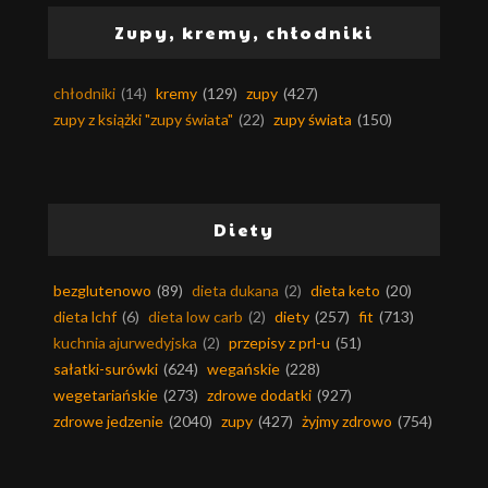
Zupy, kremy, chłodniki
chłodniki
(14)
kremy
(129)
zupy
(427)
zupy z książki "zupy świata"
(22)
zupy świata
(150)
Diety
bezglutenowo
(89)
dieta dukana
(2)
dieta keto
(20)
dieta lchf
(6)
dieta low carb
(2)
diety
(257)
fit
(713)
kuchnia ajurwedyjska
(2)
przepisy z prl-u
(51)
sałatki-surówki
(624)
wegańskie
(228)
wegetariańskie
(273)
zdrowe dodatki
(927)
zdrowe jedzenie
(2040)
zupy
(427)
żyjmy zdrowo
(754)