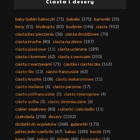
Ciasta i desery
baby-babki-babeczki
(71)
bakalie
(370)
barwniki
(35)
bezy
(51)
biszkopty
(83)
budynie
(146)
ciasta
(922)
ciasta bez pieczenia
(36)
ciasta drożdżowe
(70)
ciasta kruche
(80)
ciasta na zimno
(187)
ciasta piaskowe
(11)
ciasta ucierane
(189)
ciasta z kremem
(62)
ciasta z owocami
(350)
ciasta z warzywami
(71)
ciastka i ciasteczka
(163)
ciasto filo
(13)
ciasto francuskie
(63)
ciasto kruche
(108)
ciasto makaronowe
(11)
ciasto maślane
(6)
ciasto parzone
(17)
ciasto półfrancuskie
(5)
ciasto twarogowe
(4)
ciasto yufka
(3)
ciasto ziemniaczane
(6)
cukier smakowy
(80)
cukierki-czekoladki
(11)
czekolada
(258)
desery
(1332)
dodatki do wypieków
(368)
galaretki
(173)
jabłeczniki-szarlotki
(67)
kakao
(180)
karob
(19)
kawa
(64)
keksy
(8)
kisiele
(49)
kruszonka
(14)