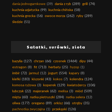
dania jednogarnkowe
(39)
dania z ryb
(289)
grill
(74)
kuchnia azjatycka
(99)
kuchnia chińska
(58)
kuchnia grecka
(56)
owoce morza
(262)
ryby
(289)
śledzie
(51)
Sałatki, surówki, zioła
bazylia
(127)
chrzan
(66)
czosnek
(1464)
dipy
(44)
estragon
(8)
fit
(713)
herbaty
(25)
hyzop
(1)
imbir
(72)
jarmuż
(12)
jogurt
(554)
kapary
(8)
kiełki
(183)
kiszonki
(43)
kokos
(7)
kolendra
(124)
komosa ryżowa
(3)
koperek
(129)
kwiatożercy
(106)
lubczyk
(22)
majeranek
(62)
melisa
(3)
miód
(509)
mięta
(60)
natka pietruszki
(284)
natka selera
(12)
oliwa
(177)
oregano
(89)
orkisz
(66)
otręby
(35)
pachnotka zwyczajna
(1)
przekąski
(126)