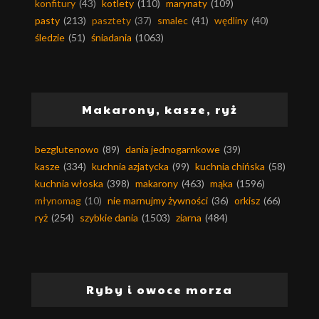
konfitury
(43)
kotlety
(110)
marynaty
(109)
pasty
(213)
pasztety
(37)
smalec
(41)
wędliny
(40)
śledzie
(51)
śniadania
(1063)
Makarony, kasze, ryż
bezglutenowo
(89)
dania jednogarnkowe
(39)
kasze
(334)
kuchnia azjatycka
(99)
kuchnia chińska
(58)
kuchnia włoska
(398)
makarony
(463)
mąka
(1596)
młynomag
(10)
nie marnujmy żywności
(36)
orkisz
(66)
ryż
(254)
szybkie dania
(1503)
ziarna
(484)
Ryby i owoce morza