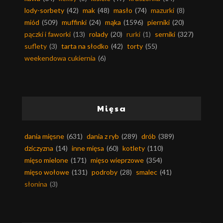
lody-sorbety
(42)
mak
(48)
masło
(74)
mazurki
(8)
miód
(509)
muffinki
(24)
mąka
(1596)
pierniki
(20)
pączki i faworki
(13)
rolady
(20)
rurki
(1)
serniki
(327)
suflety
(3)
tarta na słodko
(42)
torty
(55)
weekendowa cukiernia
(6)
Mięsa
dania mięsne
(631)
dania z ryb
(289)
drób
(389)
dziczyzna
(14)
inne mięsa
(60)
kotlety
(110)
mięso mielone
(171)
mięso wieprzowe
(354)
mięso wołowe
(131)
podroby
(28)
smalec
(41)
słonina
(3)