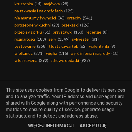
kruszonka
(14)
majówka
(28)
na zakwasie i na drożdżach
(125)
nie marnujmy żywności
(36)
orzechy
(541)
potrzebne w kuchni
(29)
przekąski
(126)
przepisy z prl-u
(51)
przystawki
(153)
recenzje
(8)
rozmaitości
(188)
sery
(1549)
sylwester
(81)
testowanie
(258)
tłusty czwartek
(62)
walentynki
(9)
wielkanoc
(271)
wigilia
(116)
wyróżnienia i nagrody
(10)
włoszczyzna
(292)
zdrowe dodatki
(927)
Znani kucharze
This site uses cookies from Google to deliver its services
and to analyze traffic. Your IP address and user-agent are
shared with Google along with performance and security
ania starmach
(3)
bil granger
(1)
buddy valastro
(1)
metrics to ensure quality of service, generate usage
donna hay
(5)
ewa wachowicz
(6)
george calombaris
(5)
statistics, and to detect and address abuse.
gordon ramsay
(7)
gotuj z kuroniem
(17)
WIĘCEJ INFORMACJI
AKCEPTUJĘ
jamie oliver
(75)
jeffrey hamelman
(2)
magda gessler
(5)