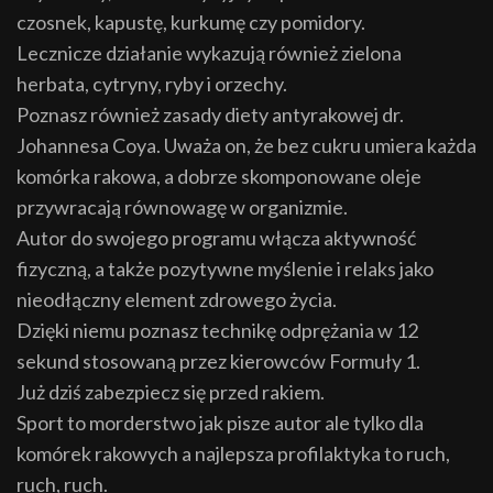
czosnek, kapustę, kurkumę czy pomidory.
Lecznicze działanie wykazują również zielona
herbata, cytryny, ryby i orzechy.
Poznasz również zasady diety antyrakowej dr.
Johannesa Coya. Uważa on, że bez cukru umiera każda
komórka rakowa, a dobrze skomponowane oleje
przywracają równowagę w organizmie.
Autor do swojego programu włącza aktywność
fizyczną, a także pozytywne myślenie i relaks jako
nieodłączny element zdrowego życia.
Dzięki niemu poznasz technikę odprężania w 12
sekund stosowaną przez kierowców Formuły 1.
Już dziś zabezpiecz się przed rakiem.
Sport to morderstwo jak pisze autor ale tylko dla
komórek rakowych a najlepsza profilaktyka to ruch,
ruch, ruch.