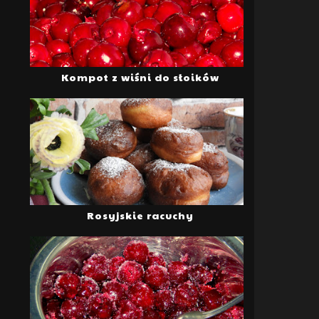
Kompot z wiśni do słoików
Rosyjskie racuchy