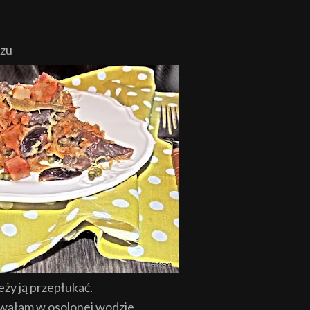
rzu
eży ją przepłukać.
wałam w osolonej wodzie.