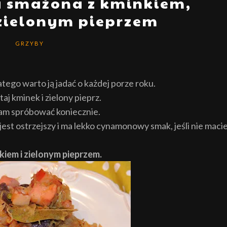
a smażona z kminkiem,
 zielonym pieprzem
GRZYBY
atego warto ją jadać o każdej porze roku.
aj kminek i zielony pieprz.
cam spróbować koniecznie.
 jest ostrzejszy i ma lekko cynamonowy smak, jeśli nie maci
iem i zielonym pieprzem.