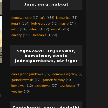
Jaja, sery, nabiał
domowe sery
(17)
jaja
(636)
jajecznica
(51)
jogurt
(554)
lody-sorbety
(42)
masło
(74)
miód
(509)
mleko
(1006)
nabiał
(787)
omlety
(119)
śniadania
(1063)
Szybkowar, szynkowar,
kombiwar, dania
jednogarnkowe, air fryer
dania jednogarnkowe
(39)
domowe wędliny
(9)
garnek rzymski
(19)
garnek żeliwny
(40)
kombiwar
(12)
szybkowar
(27)
szynkowar
(5)
wędliny
(40)
i
e
Zapiekanki, sosy i dodatki