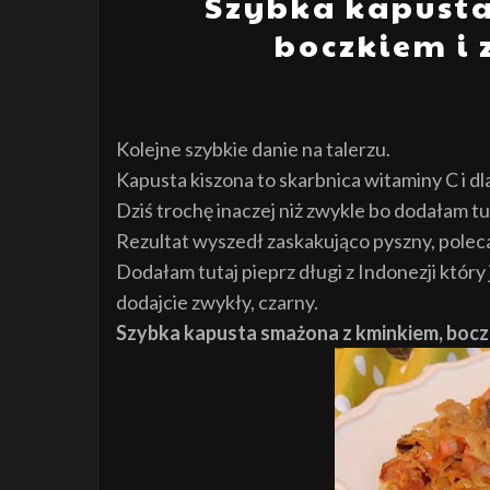
Szybka kapust
boczkiem i
Kolejne szybkie danie na talerzu.
Kapusta kiszona to skarbnica witaminy C i dl
Dziś trochę inaczej niż zwykle bo dodałam tut
Rezultat wyszedł zaskakująco pyszny, pole
Dodałam tutaj pieprz długi z Indonezji który
dodajcie zwykły, czarny.
Szybka kapusta smażona z kminkiem, boczk