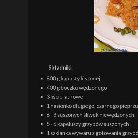
Składniki:
800 g kapusty kiszonej
400 g boczku wędzonego
3 liście laurowe
1 nasionko długiego, czarnego pieprzu
6 - 8 suszonych śliwek niewędzonych
5 - 6 kapeluszy grzybów suszonych
1 szklanka wywaru z gotowania grzyb