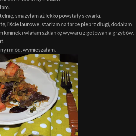
łam.
elnię, smażyłam aż lekko powstały skwarki.
, liście laurowe, starłam na tarce pieprz długi, dodałam
am kminek i wlałam szklankę wywaru z gotowania grzybów.
t.
ny i miód, wymieszałam.