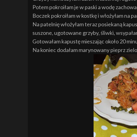
Potem pokroiłam je w paski a wodę zachowa
Boczek pokroiłam w kostkę i włożyłam na pat
Na patelnię włożyłam teraz posiekaną kapustę
suszone, ugotowane grzyby, śliwki, wsypał
Gotowałam kapustę mieszając około 20 minu
Na koniec dodałam marynowany pieprz zielo