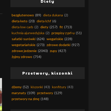
Diety
bezglutenowo
(89)
dieta dukana
(2)
dieta keto
(20)
dieta lchf
(6)
dieta low carb
(2)
diety
(257)
fit
(713)
kuchnia ajurwedyjska
(2)
przepisy z prl-u
(51)
sałatki-surówki
(624)
wegańskie
(228)
wegetariańskie
(273)
zdrowe dodatki
(927)
zdrowe jedzenie
(2040)
zupy
(427)
żyjmy zdrowo
(754)
Przetwory, kiszonki
dżemy
(52)
kiszonki
(43)
konfitury
(43)
marynaty
(109)
przetwory
(129)
przetwory na zimę
(148)