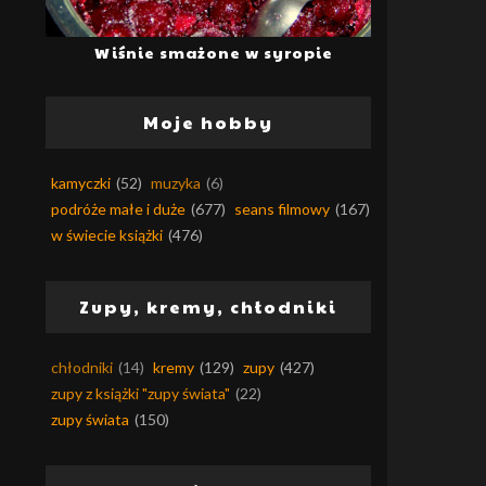
Wiśnie smażone w syropie
Moje hobby
kamyczki
(52)
muzyka
(6)
podróże małe i duże
(677)
seans filmowy
(167)
w świecie książki
(476)
Zupy, kremy, chłodniki
chłodniki
(14)
kremy
(129)
zupy
(427)
zupy z książki "zupy świata"
(22)
zupy świata
(150)