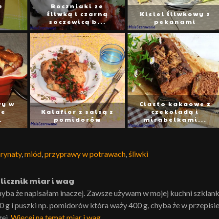
e
Boczniaki ze
śliwką i czarną
Kisiel śliwkowy z
soczewicą b...
pekanami
wy w
Ciasto kakaowe z
ze
Kalafior z salsą z
czekoladą i
.
pomidorów
mirabelkami...
rynaty
,
miód
,
przyprawy w potrawach
,
śliwki
licznik miar i wag
hyba że napisałam inaczej. Zawsze używam w mojej kuchni szklank
0 g i puszki np. pomidorów która waży 400 g, chyba że w przepisi
zej.
Więcej na temat miar i wag
.