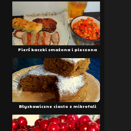
Pierś kaczki smażona i pieczona
Błyskawiczne ciasto z mikrofali