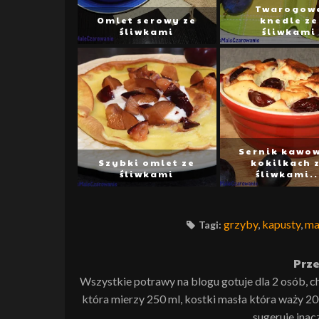
Twarogow
Omlet serowy ze
knedle ze
śliwkami
śliwkami
Sernik kawo
Szybki omlet ze
kokilkach 
śliwkami
śliwkami..
grzyby
,
kapusty
,
ma
Tagi:
Prze
Wszystkie potrawy na blogu gotuje dla 2 osób, c
która mierzy 250 ml, kostki masła która waży 20
sugeruje inac