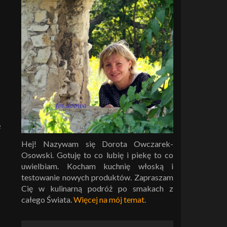
e
Hej! Nazywam się Dorota Owczarek-
Osowski. Gotuję to co lubię i piekę to co
uwielbiam. Kocham kuchnię włoską i
testowanie nowych produktów. Zapraszam
Cię w kulinarną podróż po smakach z
całego Świata.
Więcej na mój temat
.