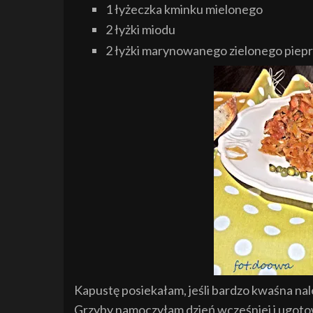
1 łyżeczka kminku mielonego
2 łyżki miodu
2 łyżki marynowanego zielonego piep
Kapustę posiekałam, jeśli bardzo kwaśna nal
Grzyby namoczyłam dzień wcześniej i ugoto