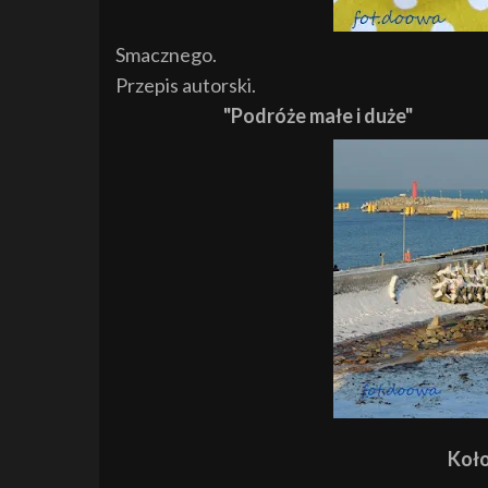
Smacznego.
Przepis autorski.
"Podróże małe i duże"
Koło