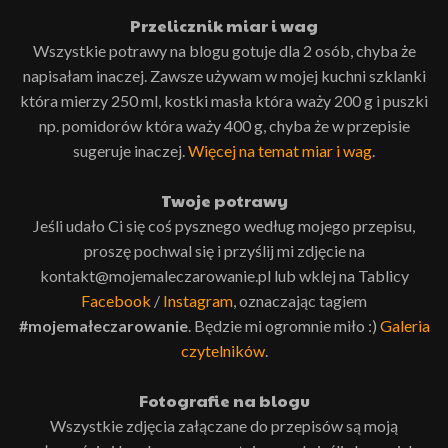
Przelicznik miar i wag
Wszystkie potrawy na blogu gotuje dla 2 osób, chyba że
napisałam inaczej. Zawsze używam w mojej kuchni szklanki
która mierzy 250 ml, kostki masła która waży 200 g i puszki
np. pomidorów która waży 400 g, chyba że w przepisie
sugeruje inaczej.
Więcej na temat miar i wag
.
Twoje potrawy
Jeśli udało Ci się coś pysznego według mojego przepisu,
proszę pochwal się i przyślij mi zdjęcie na
kontakt@mojemaleczarowanie.pl lub wklej na Tablicy
Facebook
/
Instagram
, oznaczając tagiem
#mojemałeczarowanie
. Będzie mi ogromnie miło :)
Galeria
czytelników
.
Fotografie na blogu
Wszystkie zdjęcia załączane do przepisów są moją