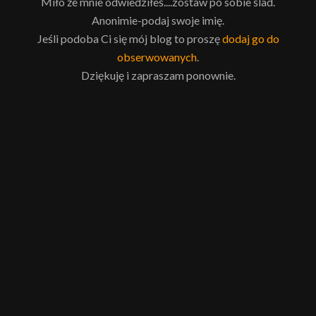
Miło że mnie odwiedziłeś....zostaw po sobie ślad.
Anonimie-podaj swoje imię.
Jeśli podoba Ci się mój blog to proszę
dodaj go do
obserwowanych
.
Dziękuję i zapraszam ponownie.