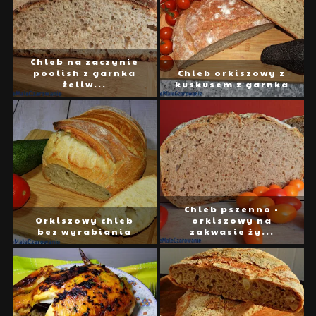
Chleb na zaczynie
poolish z garnka
Chleb orkiszowy z
żeliw...
kuskusem z garnka
Chleb pszenno -
Orkiszowy chleb
orkiszowy na
bez wyrabiania
zakwasie ży...