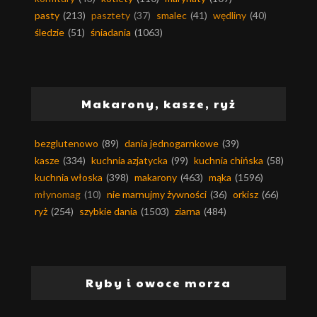
pasty
(213)
pasztety
(37)
smalec
(41)
wędliny
(40)
śledzie
(51)
śniadania
(1063)
Makarony, kasze, ryż
bezglutenowo
(89)
dania jednogarnkowe
(39)
kasze
(334)
kuchnia azjatycka
(99)
kuchnia chińska
(58)
kuchnia włoska
(398)
makarony
(463)
mąka
(1596)
młynomag
(10)
nie marnujmy żywności
(36)
orkisz
(66)
ryż
(254)
szybkie dania
(1503)
ziarna
(484)
Ryby i owoce morza