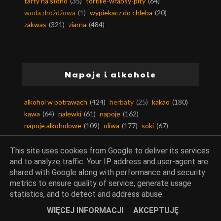
tarty na słono
(35)
tortille-wrabsy-pity
(64)
woda drożdżowa
(1)
wypiekacz do chleba
(20)
zakwas
(321)
ziarna
(484)
Napoje i alkohole
alkohol w potrawach
(424)
herbaty
(25)
kakao
(180)
kawa
(64)
nalewki
(61)
napoje
(162)
napoje alkoholowe
(109)
oliwa
(177)
soki
(67)
syropy
(52)
This site uses cookies from Google to deliver its services
and to analyze traffic. Your IP address and user-agent are
shared with Google along with performance and security
metrics to ensure quality of service, generate usage
Owoce
statistics, and to detect and address abuse.
WIĘCEJ INFORMACJI
AKCEPTUJĘ
agrest
(23)
ananasy
(10)
arbuz
(17)
aronia
(5)