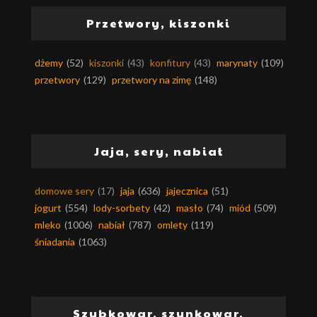
Przetwory, kiszonki
dżemy
(52)
kiszonki
(43)
konfitury
(43)
marynaty
(109)
przetwory
(129)
przetwory na zimę
(148)
Jaja, sery, nabiał
domowe sery
(17)
jaja
(636)
jajecznica
(51)
jogurt
(554)
lody-sorbety
(42)
masło
(74)
miód
(509)
mleko
(1006)
nabiał
(787)
omlety
(119)
śniadania
(1063)
Szybkowar, szynkowar,