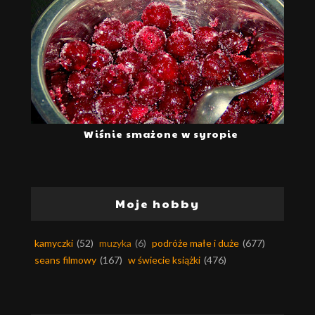
Wiśnie smażone w syropie
Moje hobby
kamyczki
(52)
muzyka
(6)
podróże małe i duże
(677)
seans filmowy
(167)
w świecie książki
(476)