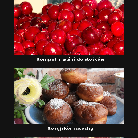
Kompot z wiśni do słoików
Rosyjskie racuchy