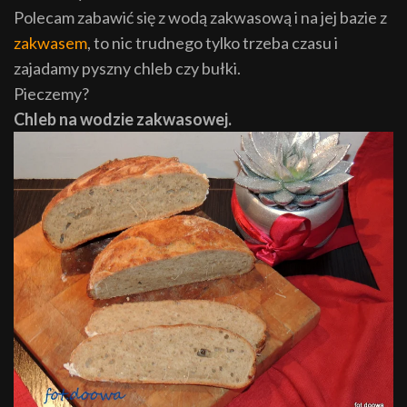
Polecam zabawić się z wodą zakwasową i na jej bazie z
zakwasem
, to nic trudnego tylko trzeba czasu i
zajadamy pyszny chleb czy bułki.
Pieczemy?
Chleb na wodzie zakwasowej.