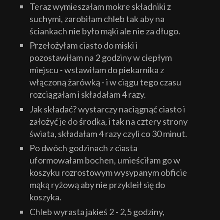
Teraz wymieszałam mokre składniki z
suchymi, zarobiłam chleb tak aby na
ściankach nie było mąki ale nie za długo.
Przełożyłam ciasto do miski i
pozostawiłam na 2 godziny w ciepłym
miejscu - wstawiłam do piekarnika z
włączoną żarówką - i w ciągu tego czasu
rozciągałam i składałam 4 razy.
Jak składać? wystarczy naciągnąć ciasto i
założyć je do środka, i tak na cztery strony
świata, składałam 4 razy czyli co 30 minut.
Po dwóch godzinach z ciasta
uformowałam bochen, umieściłam go w
koszyku rozrostowym wysypanym obficie
mąką ryżową aby nie przykleił się do
koszyka.
Chleb wyrasta jakieś 2 - 2,5 godziny,