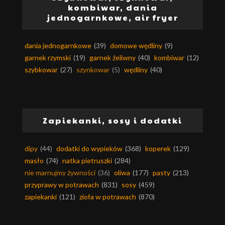
kombiwar, dania
jednogarnkowe, air fryer
dania jednogarnkowe
(39)
domowe wędliny
(9)
garnek rzymski
(19)
garnek żeliwny
(40)
kombiwar
(12)
szybkowar
(27)
szynkowar
(5)
wędliny
(40)
Zapiekanki, sosy i dodatki
dipy
(44)
dodatki do wypieków
(368)
koperek
(129)
masło
(74)
natka pietruszki
(284)
nie marnujmy żywności
(36)
oliwa
(177)
pasty
(213)
przyprawy w potrawach
(831)
sosy
(459)
zapiekanki
(121)
zioła w potrawach
(870)