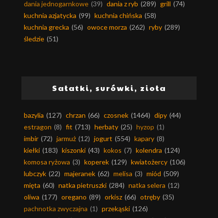
dania jednogarnkowe
(39)
dania z ryb
(289)
grill
(74)
kuchnia azjatycka
(99)
kuchnia chińska
(58)
kuchnia grecka
(56)
owoce morza
(262)
ryby
(289)
śledzie
(51)
Sałatki, surówki, zioła
bazylia
(127)
chrzan
(66)
czosnek
(1464)
dipy
(44)
estragon
(8)
fit
(713)
herbaty
(25)
hyzop
(1)
imbir
(72)
jarmuż
(12)
jogurt
(554)
kapary
(8)
kiełki
(183)
kiszonki
(43)
kokos
(7)
kolendra
(124)
komosa ryżowa
(3)
koperek
(129)
kwiatożercy
(106)
lubczyk
(22)
majeranek
(62)
melisa
(3)
miód
(509)
mięta
(60)
natka pietruszki
(284)
natka selera
(12)
oliwa
(177)
oregano
(89)
orkisz
(66)
otręby
(35)
pachnotka zwyczajna
(1)
przekąski
(126)