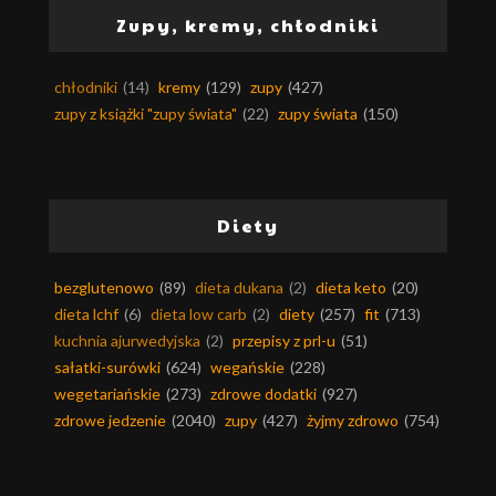
Zupy, kremy, chłodniki
chłodniki
(14)
kremy
(129)
zupy
(427)
zupy z książki "zupy świata"
(22)
zupy świata
(150)
Diety
bezglutenowo
(89)
dieta dukana
(2)
dieta keto
(20)
dieta lchf
(6)
dieta low carb
(2)
diety
(257)
fit
(713)
kuchnia ajurwedyjska
(2)
przepisy z prl-u
(51)
sałatki-surówki
(624)
wegańskie
(228)
wegetariańskie
(273)
zdrowe dodatki
(927)
zdrowe jedzenie
(2040)
zupy
(427)
żyjmy zdrowo
(754)