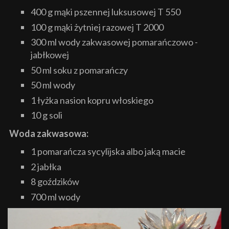
400 g mąki pszennej luksusowej T 550
100 g mąki żytniej razowej T 2000
300 ml wody zakwasowej pomarańczowo -
jabłkowej
50 ml soku z pomarańczy
50 ml wody
1 łyżka nasion kopru włoskiego
10 g soli
Woda zakwasowa:
1 pomarańcza sycylijska albo jaką macie
2 jabłka
8 goździków
700 ml wody