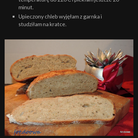
minut.
Upieczony chleb wyjęłam z garnka i
studziłam na kratce.