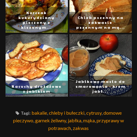
Kurczak
kukurydziany
Chleb pszenny na
pieczony z
zakwasie
kiszonym...
pszennym na mą...
Jabłkowe masło do
Racuchy drożdżowe
smarowania - krem
z jabłkiem
jabł...
bakalie
,
chleby i bułeczki
,
cytrusy
,
domowe
Tagi:
pieczywo
,
garnek żeliwny
,
jabłka
,
mąka
,
przyprawy w
potrawach
,
zakwas