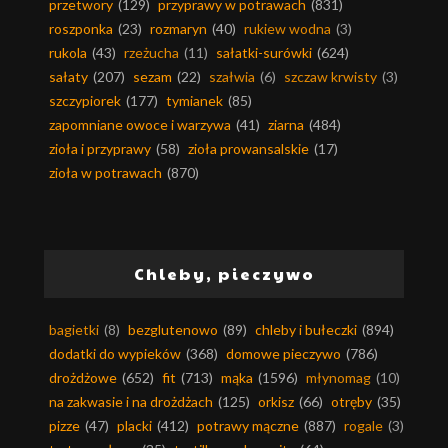
przetwory
(129)
przyprawy w potrawach
(831)
roszponka
(23)
rozmaryn
(40)
rukiew wodna
(3)
rukola
(43)
rzeżucha
(11)
sałatki-surówki
(624)
sałaty
(207)
sezam
(22)
szałwia
(6)
szczaw krwisty
(3)
szczypiorek
(177)
tymianek
(85)
zapomniane owoce i warzywa
(41)
ziarna
(484)
zioła i przyprawy
(58)
zioła prowansalskie
(17)
zioła w potrawach
(870)
Chleby, pieczywo
bagietki
(8)
bezglutenowo
(89)
chleby i bułeczki
(894)
dodatki do wypieków
(368)
domowe pieczywo
(786)
drożdżowe
(652)
fit
(713)
mąka
(1596)
młynomag
(10)
na zakwasie i na drożdżach
(125)
orkisz
(66)
otręby
(35)
pizze
(47)
placki
(412)
potrawy mączne
(887)
rogale
(3)