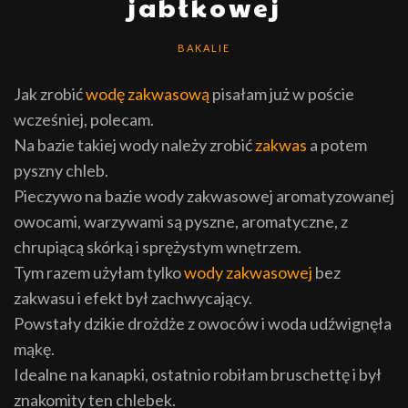
jabłkowej
BAKALIE
Jak zrobić
wodę zakwasową
pisałam już w poście
wcześniej, polecam.
Na bazie takiej wody należy zrobić
zakwas
a potem
pyszny chleb.
Pieczywo na bazie wody zakwasowej aromatyzowanej
owocami, warzywami są pyszne, aromatyczne, z
chrupiącą skórką i sprężystym wnętrzem.
Tym razem użyłam tylko
wody zakwasowej
bez
zakwasu i efekt był zachwycający.
Powstały dzikie drożdże z owoców i woda udźwignęła
mąkę.
Idealne na kanapki, ostatnio robiłam bruschettę i był
znakomity ten chlebek.