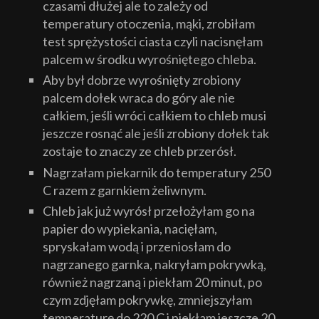
czasami dłużej ale to zależy od
temperatury otoczenia, mąki, zrobiłam
test sprężystości ciasta czyli nacisnęłam
palcem w środku wyrośniętego chleba.
Aby był dobrze wyrośnięty zrobiony
palcem dołek wraca do góry ale nie
całkiem, jeśli wróci całkiem to chleb musi
jeszcze rosnąć ale jeśli zrobiony dołek tak
zostaje to znaczy ze chleb przerósł.
Nagrzałam piekarnik do temperatury 250
C razem z garnkiem żeliwnym.
Chleb jak już wyrósł przełożyłam go na
papier do wypiekania, nacięłam,
spryskałam wodą i przeniosłam do
nagrzanego garnka, nakryłam pokrywką,
również nagrzaną i piekłam 20 minut, po
czym zdjęłam pokrywkę, zmniejszyłam
temperaturę do 220 C i piekłam jeszcze 20