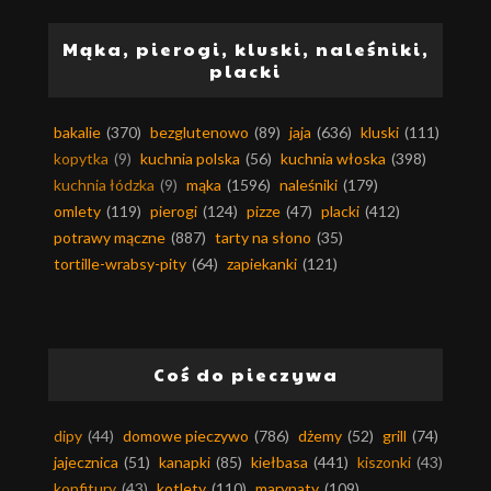
Mąka, pierogi, kluski, naleśniki,
placki
bakalie
(370)
bezglutenowo
(89)
jaja
(636)
kluski
(111)
kopytka
(9)
kuchnia polska
(56)
kuchnia włoska
(398)
kuchnia łódzka
(9)
mąka
(1596)
naleśniki
(179)
omlety
(119)
pierogi
(124)
pizze
(47)
placki
(412)
potrawy mączne
(887)
tarty na słono
(35)
tortille-wrabsy-pity
(64)
zapiekanki
(121)
Coś do pieczywa
dipy
(44)
domowe pieczywo
(786)
dżemy
(52)
grill
(74)
jajecznica
(51)
kanapki
(85)
kiełbasa
(441)
kiszonki
(43)
konfitury
(43)
kotlety
(110)
marynaty
(109)