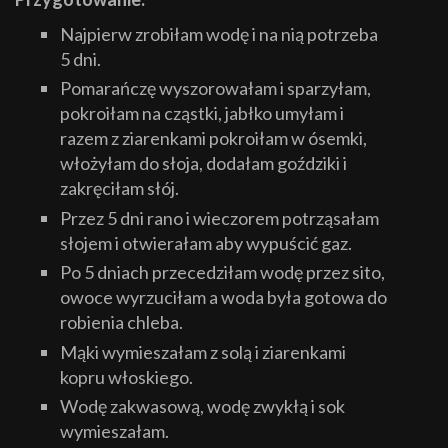
Najpierw zrobiłam wodę i na nią potrzeba
5 dni.
Pomarańczę wyszorowałam i sparzyłam,
pokroiłam na cząstki, jabłko umyłam i
razem z ziarenkami pokroiłam w ósemki,
włożyłam do słoja, dodałam goździki i
zakręciłam słój.
Przez 5 dni rano i wieczorem potrząsałam
słojem i otwierałam aby wypuścić gaz.
Po 5 dniach przecedziłam wodę przez sito,
owoce wyrzuciłam a woda była gotowa do
robienia chleba.
Mąki wymieszałam z solą i ziarenkami
kopru włoskiego.
Wodę zakwasową, wodę zwykłą i sok
wymieszałam.