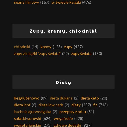
seans filmowy
(167)
w świecie książki
(476)
Zupy, kremy, chłodniki
chłodniki
(14)
kremy
(128)
zupy
(427)
zupy z książki "zupy świata"
(22)
zupy świata
(150)
Diety
bezglutenowo
(89)
dieta dukana
(2)
dieta keto
(20)
dieta lchf
(6)
dieta low carb
(2)
diety
(257)
fit
(713)
kuchnia ajurwedyjska
(2)
przepisy z prl-u
(51)
sałatki-surówki
(624)
wegańskie
(228)
wegetariańskie
(273)
zdrowe dodatki
(927)