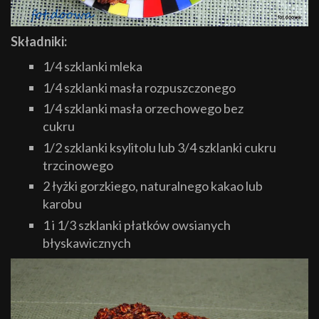
Składniki:
1/4 szklanki mleka
1/4 szklanki masła rozpuszczonego
1/4 szklanki masła orzechowego bez
cukru
1/2 szklanki ksylitolu lub 3/4 szklanki cukru
trzcinowego
2 łyżki gorzkiego, naturalnego kakao lub
karobu
1 i 1/3 szklanki płatków owsianych
błyskawicznych