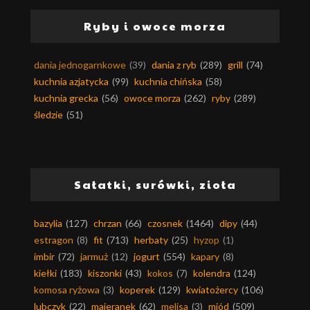
Ryby i owoce morza
dania jednogarnkowe
(39)
dania z ryb
(289)
grill
(74)
kuchnia azjatycka
(99)
kuchnia chińska
(58)
kuchnia grecka
(56)
owoce morza
(262)
ryby
(289)
śledzie
(51)
Sałatki, surówki, zioła
bazylia
(127)
chrzan
(66)
czosnek
(1464)
dipy
(44)
estragon
(8)
fit
(713)
herbaty
(25)
hyzop
(1)
imbir
(72)
jarmuż
(12)
jogurt
(554)
kapary
(8)
kiełki
(183)
kiszonki
(43)
kokos
(7)
kolendra
(124)
komosa ryżowa
(3)
koperek
(129)
kwiatożercy
(106)
lubczyk
(22)
majeranek
(62)
melisa
(3)
miód
(509)