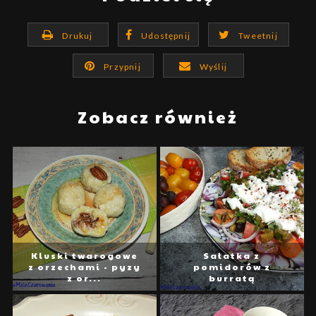
Drukuj
Udostępnij
Tweetnij
Przypnij
Wyślij
Zobacz również
Kluski twarogowe
Sałatka z
z orzechami - pyzy
pomidorów z
z or...
burratą