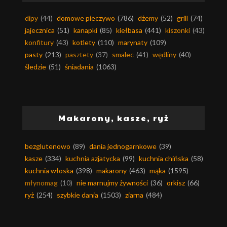
dipy
(44)
domowe pieczywo
(786)
dżemy
(52)
grill
(74)
jajecznica
(51)
kanapki
(85)
kiełbasa
(441)
kiszonki
(43)
konfitury
(43)
kotlety
(110)
marynaty
(109)
pasty
(213)
pasztety
(37)
smalec
(41)
wędliny
(40)
śledzie
(51)
śniadania
(1063)
Makarony, kasze, ryż
bezglutenowo
(89)
dania jednogarnkowe
(39)
kasze
(334)
kuchnia azjatycka
(99)
kuchnia chińska
(58)
kuchnia włoska
(398)
makarony
(463)
mąka
(1595)
młynomag
(10)
nie marnujmy żywności
(36)
orkisz
(66)
ryż
(254)
szybkie dania
(1503)
ziarna
(484)