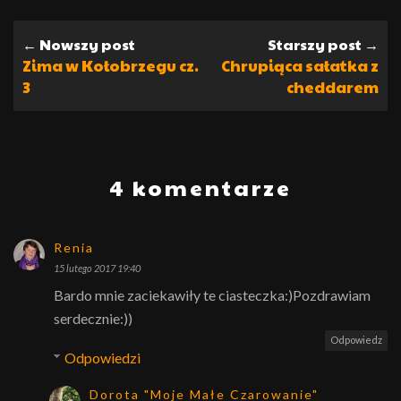
← Nowszy post
Starszy post →
Zima w Kołobrzegu cz.
Chrupiąca sałatka z
3
cheddarem
4 komentarze
Renia
15 lutego 2017 19:40
Bardo mnie zaciekawiły te ciasteczka:)Pozdrawiam
serdecznie:))
Odpowiedz
Odpowiedzi
Dorota "Moje Małe Czarowanie"