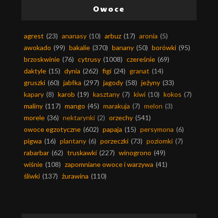
Owoce
agrest
(23)
ananasy
(10)
arbuz
(17)
aronia
(5)
awokado
(99)
bakalie
(370)
banany
(50)
borówki
(95)
brzoskwinie
(76)
cytrusy
(1008)
czereśnie
(69)
daktyle
(15)
dynia
(262)
figi
(24)
granat
(14)
gruszki
(60)
jabłka
(297)
jagody
(58)
jeżyny
(33)
kapary
(8)
karob
(19)
kasztany
(7)
kiwi
(10)
kokos
(7)
maliny
(117)
mango
(45)
marakuja
(7)
melon
(3)
morele
(36)
nektarynki
(2)
orzechy
(541)
owoce egzotyczne
(602)
papaja
(15)
persymona
(6)
pigwa
(16)
plantany
(6)
porzeczki
(73)
poziomki
(7)
rabarbar
(62)
truskawki
(227)
winogrono
(49)
wiśnie
(108)
zapomniane owoce i warzywa
(41)
śliwki
(137)
żurawina
(110)