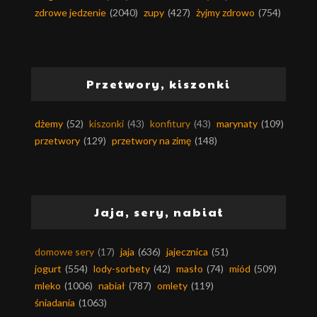
zdrowe jedzenie
(2040)
zupy
(427)
żyjmy zdrowo
(754)
Przetwory, kiszonki
dżemy
(52)
kiszonki
(43)
konfitury
(43)
marynaty
(109)
przetwory
(129)
przetwory na zimę
(148)
Jaja, sery, nabiał
domowe sery
(17)
jaja
(636)
jajecznica
(51)
jogurt
(554)
lody-sorbety
(42)
masło
(74)
miód
(509)
mleko
(1006)
nabiał
(787)
omlety
(119)
śniadania
(1063)