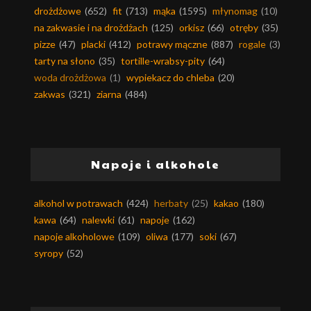
drożdżowe
(652)
fit
(713)
mąka
(1595)
młynomag
(10)
na zakwasie i na drożdżach
(125)
orkisz
(66)
otręby
(35)
pizze
(47)
placki
(412)
potrawy mączne
(887)
rogale
(3)
tarty na słono
(35)
tortille-wrabsy-pity
(64)
woda drożdżowa
(1)
wypiekacz do chleba
(20)
zakwas
(321)
ziarna
(484)
Napoje i alkohole
alkohol w potrawach
(424)
herbaty
(25)
kakao
(180)
kawa
(64)
nalewki
(61)
napoje
(162)
napoje alkoholowe
(109)
oliwa
(177)
soki
(67)
syropy
(52)