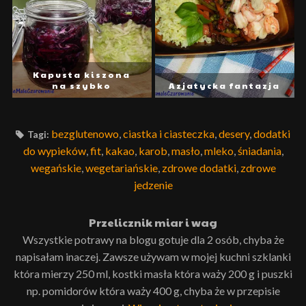
Kapusta kiszona
na szybko
Azjatycka fantazja
bezglutenowo
,
ciastka i ciasteczka
,
desery
,
dodatki
Tagi:
do wypieków
,
fit
,
kakao
,
karob
,
masło
,
mleko
,
śniadania
,
wegańskie
,
wegetariańskie
,
zdrowe dodatki
,
zdrowe
jedzenie
Przelicznik miar i wag
Wszystkie potrawy na blogu gotuje dla 2 osób, chyba że
napisałam inaczej. Zawsze używam w mojej kuchni szklanki
która mierzy 250 ml, kostki masła która waży 200 g i puszki
np. pomidorów która waży 400 g, chyba że w przepisie