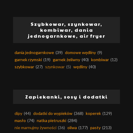
Szybkowar, szynkowar,
kombiwar, dania
jednogarnkowe, air fryer
dania jednogarnkowe
(39)
domowe wędliny
(9)
garnek rzymski
(19)
garnek żeliwny
(40)
kombiwar
(12)
szybkowar
(27)
szynkowar
(5)
wędliny
(40)
Zapiekanki, sosy i dodatki
dipy
(44)
dodatki do wypieków
(368)
koperek
(129)
masło
(74)
natka pietruszki
(284)
nie marnujmy żywności
(36)
oliwa
(177)
pasty
(213)