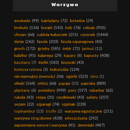
Warzywa
awokado
(99)
bakłażany
(72)
botwina
(29)
brokuły
(136)
buraki
(143)
bób
(76)
cebula
(905)
chrzan
(66)
cukinia-kabaczek
(251)
czosnek
(1464)
dynia
(262)
fasola
(203)
fasola szparagowa
(40)
groch
(172)
grzyby
(585)
imbir
(72)
jarmuż
(12)
kalafior
(95)
kalarepa
(29)
kapary
(8)
kapusty
(408)
kasztany
(7)
kiełki
(183)
kiszonki
(43)
komosa ryżowa
(3)
kukurydza
(124)
nie marnujmy żywności
(36)
ogórki
(323)
okra
(1)
oliwki
(164)
orkisz
(66)
papaja
(15)
papryka
(889)
plantany
(6)
pomidory
(999)
pory
(197)
rabarbar
(62)
rukola
(43)
rzepa
(31)
rzodkiewki
(43)
sałaty
(207)
sezam
(22)
szparagi
(74)
szpinak
(228)
topinambur
(13)
trufle
(2)
warzywa egzotyczne
(251)
warzywa strączkowe
(428)
włoszczyzna
(292)
zapomniane owoce i warzywa
(41)
ziemniaki
(487)