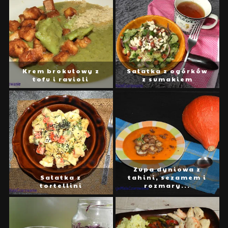
Krem brokułowy z
Sałatka z ogórków
tofu i ravioli
z sumakiem
Zupa dyniowa z
Sałatka z
tahini, sezamem i
tortellini
rozmary...