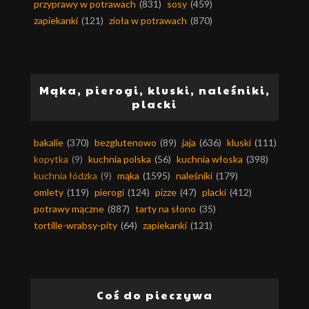
przyprawy w potrawach
(831)
sosy
(459)
zapiekanki
(121)
zioła w potrawach
(870)
Mąka, pierogi, kluski, naleśniki,
placki
bakalie
(370)
bezglutenowo
(89)
jaja
(636)
kluski
(111)
kopytka
(9)
kuchnia polska
(56)
kuchnia włoska
(398)
kuchnia łódzka
(9)
mąka
(1595)
naleśniki
(179)
omlety
(119)
pierogi
(124)
pizze
(47)
placki
(412)
potrawy mączne
(887)
tarty na słono
(35)
tortille-wrabsy-pity
(64)
zapiekanki
(121)
Coś do pieczywa