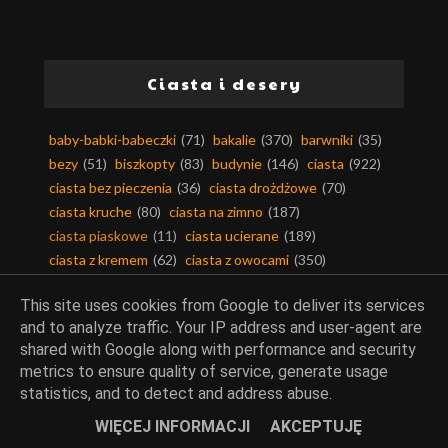
Ciasta i desery
baby-babki-babeczki
(71)
bakalie
(370)
barwniki
(35)
bezy
(51)
biszkopty
(83)
budynie
(146)
ciasta
(922)
ciasta bez pieczenia
(36)
ciasta drożdżowe
(70)
ciasta kruche
(80)
ciasta na zimno
(187)
ciasta piaskowe
(11)
ciasta ucierane
(189)
ciasta z kremem
(62)
ciasta z owocami
(350)
ciasta z warzywami
(71)
ciastka i ciasteczka
(163)
This site uses cookies from Google to deliver its services
ciasto filo
(13)
ciasto francuskie
(63)
and to analyze traffic. Your IP address and user-agent are
ciasto kruche
(108)
ciasto makaronowe
(11)
shared with Google along with performance and security
ciasto maślane
(6)
ciasto parzone
(17)
metrics to ensure quality of service, generate usage
ciasto półfrancuskie
(5)
ciasto twarogowe
(4)
statistics, and to detect and address abuse.
ciasto yufka
(3)
ciasto ziemniaczane
(6)
WIĘCEJ INFORMACJI
AKCEPTUJĘ
cukier smakowy
(80)
cukierki-czekoladki
(11)