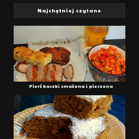
Najchętniej czytane
Pierś kaczki smażona i pieczona