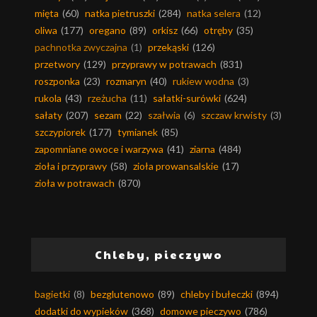
mięta
(60)
natka pietruszki
(284)
natka selera
(12)
oliwa
(177)
oregano
(89)
orkisz
(66)
otręby
(35)
pachnotka zwyczajna
(1)
przekąski
(126)
przetwory
(129)
przyprawy w potrawach
(831)
roszponka
(23)
rozmaryn
(40)
rukiew wodna
(3)
rukola
(43)
rzeżucha
(11)
sałatki-surówki
(624)
sałaty
(207)
sezam
(22)
szałwia
(6)
szczaw krwisty
(3)
szczypiorek
(177)
tymianek
(85)
zapomniane owoce i warzywa
(41)
ziarna
(484)
zioła i przyprawy
(58)
zioła prowansalskie
(17)
zioła w potrawach
(870)
Chleby, pieczywo
bagietki
(8)
bezglutenowo
(89)
chleby i bułeczki
(894)
dodatki do wypieków
(368)
domowe pieczywo
(786)