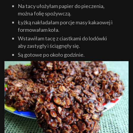
Na tacy ułożyłam papier do pieczenia,
można folię spożywczą.
Łyżką nakładałam porcje masy kakaowej i
formowałam koła.
Wstawiłam tacę z ciastkami do lodówki
aby zastygły i ściągnęły się.
Są gotowe po około godzinie.