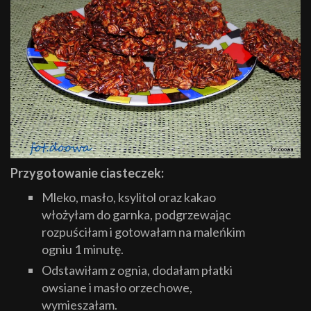
Przygotowanie ciasteczek:
Mleko, masło, ksylitol oraz kakao
włożyłam do garnka, podgrzewając
rozpuściłam i gotowałam na maleńkim
ogniu 1 minutę.
Odstawiłam z ognia, dodałam płatki
owsiane i masło orzechowe,
wymieszałam.