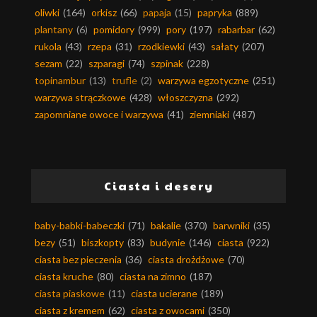
oliwki
(164)
orkisz
(66)
papaja
(15)
papryka
(889)
plantany
(6)
pomidory
(999)
pory
(197)
rabarbar
(62)
rukola
(43)
rzepa
(31)
rzodkiewki
(43)
sałaty
(207)
sezam
(22)
szparagi
(74)
szpinak
(228)
topinambur
(13)
trufle
(2)
warzywa egzotyczne
(251)
warzywa strączkowe
(428)
włoszczyzna
(292)
zapomniane owoce i warzywa
(41)
ziemniaki
(487)
Ciasta i desery
baby-babki-babeczki
(71)
bakalie
(370)
barwniki
(35)
bezy
(51)
biszkopty
(83)
budynie
(146)
ciasta
(922)
ciasta bez pieczenia
(36)
ciasta drożdżowe
(70)
ciasta kruche
(80)
ciasta na zimno
(187)
ciasta piaskowe
(11)
ciasta ucierane
(189)
ciasta z kremem
(62)
ciasta z owocami
(350)