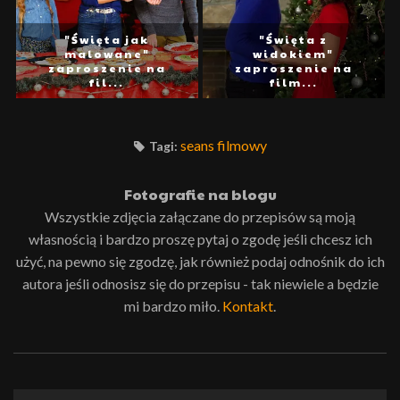
"Święta jak
"Święta z
malowane"
widokiem"
zaproszenie na
zaproszenie na
fil...
film...
seans filmowy
Tagi:
Fotografie na blogu
Wszystkie zdjęcia załączane do przepisów są moją
własnością i bardzo proszę pytaj o zgodę jeśli chcesz ich
użyć, na pewno się zgodzę, jak również podaj odnośnik do ich
autora jeśli odnosisz się do przepisu - tak niewiele a będzie
mi bardzo miło.
Kontakt
.