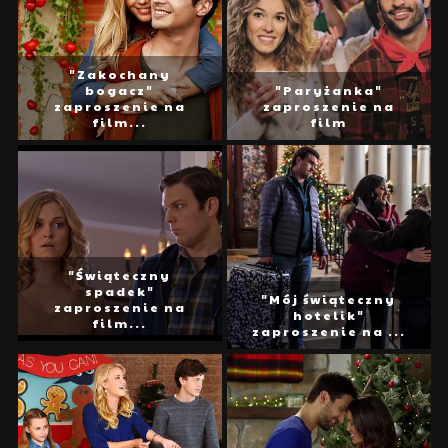
"Zakochany
bogacz"
"Paryżanka"
zaproszenie na
zaproszenie na
film...
film
"Świąteczny
spadek"
"Mój świąteczny
zaproszenie na
hotelik"
film...
zaproszenie na ...