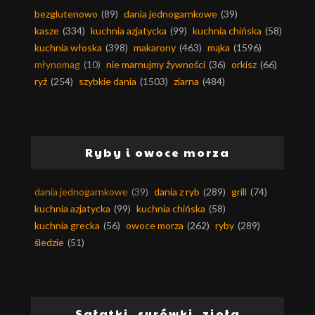
bezglutenowo
(89)
dania jednogarnkowe
(39)
kasze
(334)
kuchnia azjatycka
(99)
kuchnia chińska
(58)
kuchnia włoska
(398)
makarony
(463)
mąka
(1596)
młynomag
(10)
nie marnujmy żywności
(36)
orkisz
(66)
ryż
(254)
szybkie dania
(1503)
ziarna
(484)
Ryby i owoce morza
dania jednogarnkowe
(39)
dania z ryb
(289)
grill
(74)
kuchnia azjatycka
(99)
kuchnia chińska
(58)
kuchnia grecka
(56)
owoce morza
(262)
ryby
(289)
śledzie
(51)
Sałatki, surówki, zioła