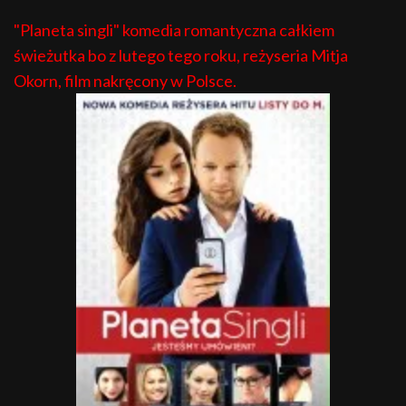
"Planeta singli" komedia romantyczna całkiem
świeżutka bo z lutego tego roku, reżyseria Mitja
Okorn, film nakręcony w Polsce.