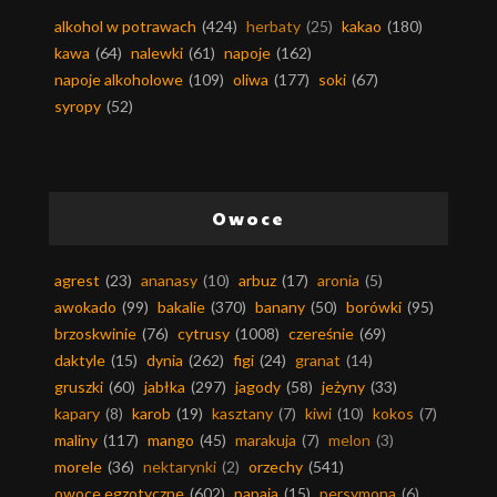
alkohol w potrawach
(424)
herbaty
(25)
kakao
(180)
kawa
(64)
nalewki
(61)
napoje
(162)
napoje alkoholowe
(109)
oliwa
(177)
soki
(67)
syropy
(52)
Owoce
agrest
(23)
ananasy
(10)
arbuz
(17)
aronia
(5)
awokado
(99)
bakalie
(370)
banany
(50)
borówki
(95)
brzoskwinie
(76)
cytrusy
(1008)
czereśnie
(69)
daktyle
(15)
dynia
(262)
figi
(24)
granat
(14)
gruszki
(60)
jabłka
(297)
jagody
(58)
jeżyny
(33)
kapary
(8)
karob
(19)
kasztany
(7)
kiwi
(10)
kokos
(7)
maliny
(117)
mango
(45)
marakuja
(7)
melon
(3)
morele
(36)
nektarynki
(2)
orzechy
(541)
owoce egzotyczne
(602)
papaja
(15)
persymona
(6)