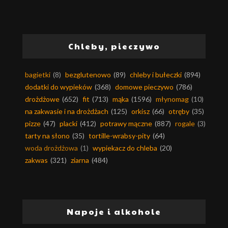
Chleby, pieczywo
bagietki
(8)
bezglutenowo
(89)
chleby i bułeczki
(894)
dodatki do wypieków
(368)
domowe pieczywo
(786)
drożdżowe
(652)
fit
(713)
mąka
(1596)
młynomag
(10)
na zakwasie i na drożdżach
(125)
orkisz
(66)
otręby
(35)
pizze
(47)
placki
(412)
potrawy mączne
(887)
rogale
(3)
tarty na słono
(35)
tortille-wrabsy-pity
(64)
woda drożdżowa
(1)
wypiekacz do chleba
(20)
zakwas
(321)
ziarna
(484)
Napoje i alkohole