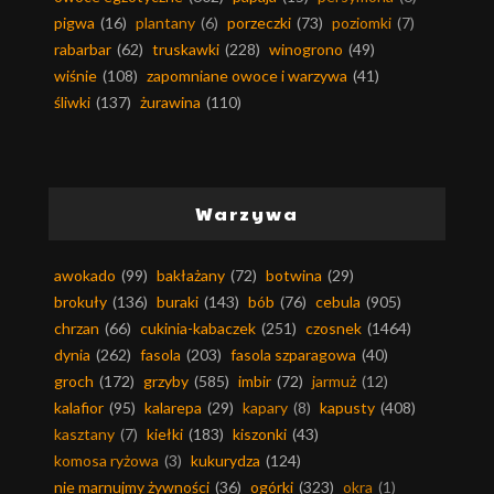
pigwa
(16)
plantany
(6)
porzeczki
(73)
poziomki
(7)
rabarbar
(62)
truskawki
(228)
winogrono
(49)
wiśnie
(108)
zapomniane owoce i warzywa
(41)
śliwki
(137)
żurawina
(110)
Warzywa
awokado
(99)
bakłażany
(72)
botwina
(29)
brokuły
(136)
buraki
(143)
bób
(76)
cebula
(905)
chrzan
(66)
cukinia-kabaczek
(251)
czosnek
(1464)
dynia
(262)
fasola
(203)
fasola szparagowa
(40)
groch
(172)
grzyby
(585)
imbir
(72)
jarmuż
(12)
kalafior
(95)
kalarepa
(29)
kapary
(8)
kapusty
(408)
kasztany
(7)
kiełki
(183)
kiszonki
(43)
komosa ryżowa
(3)
kukurydza
(124)
nie marnujmy żywności
(36)
ogórki
(323)
okra
(1)