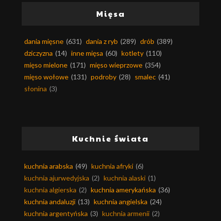
Mięsa
dania mięsne
(631)
dania z ryb
(289)
drób
(389)
dziczyzna
(14)
inne mięsa
(60)
kotlety
(110)
mięso mielone
(171)
mięso wieprzowe
(354)
mięso wołowe
(131)
podroby
(28)
smalec
(41)
słonina
(3)
Kuchnie świata
kuchnia arabska
(49)
kuchnia afryki
(6)
kuchnia ajurwedyjska
(2)
kuchnia alaski
(1)
kuchnia algierska
(2)
kuchnia amerykańska
(36)
kuchnia andaluzji
(13)
kuchnia angielska
(24)
kuchnia argentyńska
(3)
kuchnia armenii
(2)