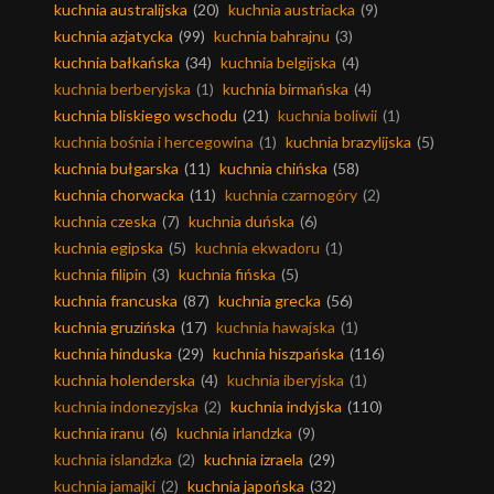
kuchnia australijska
(20)
kuchnia austriacka
(9)
kuchnia azjatycka
(99)
kuchnia bahrajnu
(3)
kuchnia bałkańska
(34)
kuchnia belgijska
(4)
kuchnia berberyjska
(1)
kuchnia birmańska
(4)
kuchnia bliskiego wschodu
(21)
kuchnia boliwii
(1)
kuchnia bośnia i hercegowina
(1)
kuchnia brazylijska
(5)
kuchnia bułgarska
(11)
kuchnia chińska
(58)
kuchnia chorwacka
(11)
kuchnia czarnogóry
(2)
kuchnia czeska
(7)
kuchnia duńska
(6)
kuchnia egipska
(5)
kuchnia ekwadoru
(1)
kuchnia filipin
(3)
kuchnia fińska
(5)
kuchnia francuska
(87)
kuchnia grecka
(56)
kuchnia gruzińska
(17)
kuchnia hawajska
(1)
kuchnia hinduska
(29)
kuchnia hiszpańska
(116)
kuchnia holenderska
(4)
kuchnia iberyjska
(1)
kuchnia indonezyjska
(2)
kuchnia indyjska
(110)
kuchnia iranu
(6)
kuchnia irlandzka
(9)
kuchnia islandzka
(2)
kuchnia izraela
(29)
kuchnia jamajki
(2)
kuchnia japońska
(32)