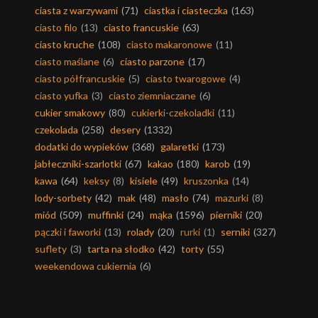
ciasta z warzywami
(71)
ciastka i ciasteczka
(163)
ciasto filo
(13)
ciasto francuskie
(63)
ciasto kruche
(108)
ciasto makaronowe
(11)
ciasto maślane
(6)
ciasto parzone
(17)
ciasto półfrancuskie
(5)
ciasto twarogowe
(4)
ciasto yufka
(3)
ciasto ziemniaczane
(6)
cukier smakowy
(80)
cukierki-czekoladki
(11)
czekolada
(258)
desery
(1332)
dodatki do wypieków
(368)
galaretki
(173)
jabłeczniki-szarlotki
(67)
kakao
(180)
karob
(19)
kawa
(64)
keksy
(8)
kisiele
(49)
kruszonka
(14)
lody-sorbety
(42)
mak
(48)
masło
(74)
mazurki
(8)
miód
(509)
muffinki
(24)
mąka
(1596)
pierniki
(20)
pączki i faworki
(13)
rolady
(20)
rurki
(1)
serniki
(327)
suflety
(3)
tarta na słodko
(42)
torty
(55)
weekendowa cukiernia
(6)