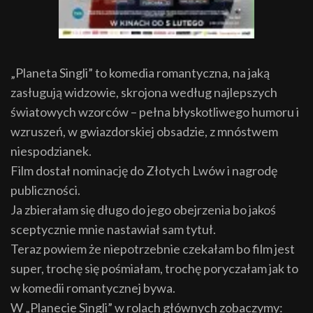
„Planeta Singli” to komedia romantyczna, na jaką
zasługują widzowie, skrojona według najlepszych
światowych wzorców – pełna błyskotliwego humoru i
wzruszeń, w gwiazdorskiej obsadzie, z mnóstwem
niespodzianek.
Film dostał nominację do Złotych Lwów i nagrodę
publiczności.
Ja zbierałam się długo do jego obejrzenia bo jakoś
sceptycznie mnie nastawiał sam tytuł.
Teraz powiem że niepotrzebnie czekałam bo film jest
super, trochę się pośmiałam, trochę poryczałam jak to
w komedii romantycznej bywa.
W „Planecie Singli” w rolach głównych zobaczymy: