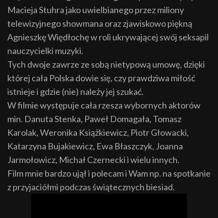
Macieja Stuhra jako uwielbianego przez miliony
telewizyjnego showmana oraz zjawiskowo piękną
Agnieszkę Więdłochę w roli ukrywającej swój seksapil
nauczycielki muzyki.
Tych dwoje zawrze ze sobą nietypową umowę, dzięki
której cała Polska dowie się, czy prawdziwa miłość
istnieje i gdzie (nie) należy jej szukać.
W filmie występuje cała rzesza wybornych aktorów
min. Danuta Stenka, Paweł Domagała, Tomasz
Karolak, Weronika Książkiewicz, Piotr Głowacki,
Katarzyna Bujakiewicz, Ewa Błaszczyk, Joanna
Jarmołowicz, Michał Czernecki i wielu innych.
Film mnie bardzo ujął i polecam i Wam np. na spotkanie
z przyjaciółmi podczas świątecznych biesiad.