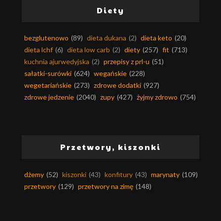
Diety
bezglutenowo
(89)
dieta dukana
(2)
dieta keto
(20)
dieta lchf
(6)
dieta low carb
(2)
diety
(257)
fit
(713)
kuchnia ajurwedyjska
(2)
przepisy z prl-u
(51)
sałatki-surówki
(624)
wegańskie
(228)
wegetariańskie
(273)
zdrowe dodatki
(927)
zdrowe jedzenie
(2040)
zupy
(427)
żyjmy zdrowo
(754)
Przetwory, kiszonki
dżemy
(52)
kiszonki
(43)
konfitury
(43)
marynaty
(109)
przetwory
(129)
przetwory na zimę
(148)