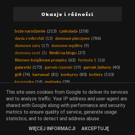
Okazje i różności
boże narodzenie
(213)
czekolada
(258)
dania z mikrofali
(13)
domowe pieczywo
(786)
domowe sery
(17)
domowe wędliny
(9)
domowy ocet
(5)
filmiki na blogu
(37)
filmowo-książkowe przepisy
(63)
formuła 1
(16)
galaretki
(173)
garnek rzymski
(19)
garnek żeliwny
(40)
grill
(74)
karnawał
(81)
konkursy
(80)
kotlety
(110)
kruszonka
(14)
majówka
(28)
na zakwasie i na drożdżach
(125)
This site uses cookies from Google to deliver its services
nie marnujmy żywności
(36)
orzechy
(541)
and to analyze traffic. Your IP address and user-agent are
potrzebne w kuchni
(29)
przekąski
(126)
shared with Google along with performance and security
przepisy z prl-u
(51)
przystawki
(153)
recenzje
(8)
metrics to ensure quality of service, generate usage
rozmaitości
(188)
sery
(1549)
sylwester
(81)
statistics, and to detect and address abuse.
testowanie
(258)
tłusty czwartek
(62)
walentynki
(9)
WIĘCEJ INFORMACJI
AKCEPTUJĘ
wielkanoc
(271)
wigilia
(116)
wyróżnienia i nagrody
(10)