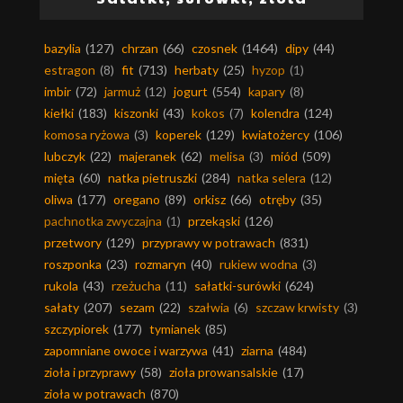
bazylia
(127)
chrzan
(66)
czosnek
(1464)
dipy
(44)
estragon
(8)
fit
(713)
herbaty
(25)
hyzop
(1)
imbir
(72)
jarmuż
(12)
jogurt
(554)
kapary
(8)
kiełki
(183)
kiszonki
(43)
kokos
(7)
kolendra
(124)
komosa ryżowa
(3)
koperek
(129)
kwiatożercy
(106)
lubczyk
(22)
majeranek
(62)
melisa
(3)
miód
(509)
mięta
(60)
natka pietruszki
(284)
natka selera
(12)
oliwa
(177)
oregano
(89)
orkisz
(66)
otręby
(35)
pachnotka zwyczajna
(1)
przekąski
(126)
przetwory
(129)
przyprawy w potrawach
(831)
roszponka
(23)
rozmaryn
(40)
rukiew wodna
(3)
rukola
(43)
rzeżucha
(11)
sałatki-surówki
(624)
sałaty
(207)
sezam
(22)
szałwia
(6)
szczaw krwisty
(3)
szczypiorek
(177)
tymianek
(85)
zapomniane owoce i warzywa
(41)
ziarna
(484)
zioła i przyprawy
(58)
zioła prowansalskie
(17)
zioła w potrawach
(870)