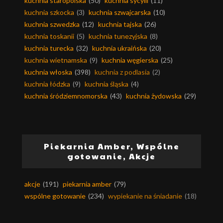
kuchnia staropolska
(50)
kuchnia sycylii
(11)
kuchnia szkocka
(3)
kuchnia szwajcarska
(10)
kuchnia szwedzka
(12)
kuchnia tajska
(26)
kuchnia toskanii
(5)
kuchnia tunezyjska
(8)
kuchnia turecka
(32)
kuchnia ukraińska
(20)
kuchnia wietnamska
(9)
kuchnia węgierska
(25)
kuchnia włoska
(398)
kuchnia z podlasia
(2)
kuchnia łódzka
(9)
kuchnia śląska
(4)
kuchnia śródziemnomorska
(43)
kuchnia żydowska
(29)
Piekarnia Amber, Wspólne
gotowanie, Akcje
akcje
(191)
piekarnia amber
(79)
wspólne gotowanie
(234)
wypiekanie na śniadanie
(18)