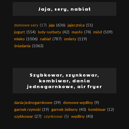
Jaja, sery, nabiał
domowe sery
(17)
jaja
(636)
jajecznica
(51)
jogurt
(554)
lody-sorbety
(42)
masło
(74)
miód
(509)
mleko
(1006)
nabiał
(787)
omlety
(119)
śniadania
(1063)
Szybkowar, szynkowar,
kombiwar, dania
jednogarnkowe, air fryer
dania jednogarnkowe
(39)
domowe wędliny
(9)
garnek rzymski
(19)
garnek żeliwny
(40)
kombiwar
(12)
szybkowar
(27)
szynkowar
(5)
wędliny
(40)