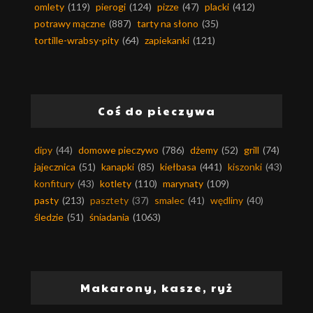
omlety
(119)
pierogi
(124)
pizze
(47)
placki
(412)
potrawy mączne
(887)
tarty na słono
(35)
tortille-wrabsy-pity
(64)
zapiekanki
(121)
Coś do pieczywa
dipy
(44)
domowe pieczywo
(786)
dżemy
(52)
grill
(74)
jajecznica
(51)
kanapki
(85)
kiełbasa
(441)
kiszonki
(43)
konfitury
(43)
kotlety
(110)
marynaty
(109)
pasty
(213)
pasztety
(37)
smalec
(41)
wędliny
(40)
śledzie
(51)
śniadania
(1063)
Makarony, kasze, ryż