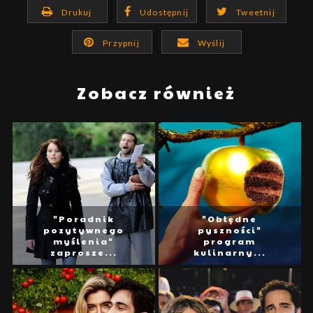
Drukuj
Udostępnij
Tweetnij
Przypnij
Wyślij
Zobacz również
"Poradnik
"Obłędne
pozytywnego
pyszności"
myślenia"
program
zaprosze...
kulinarny...