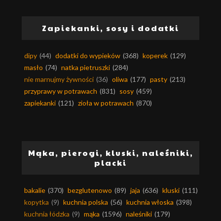
Zapiekanki, sosy i dodatki
dipy
(44)
dodatki do wypieków
(368)
koperek
(129)
masło
(74)
natka pietruszki
(284)
nie marnujmy żywności
(36)
oliwa
(177)
pasty
(213)
przyprawy w potrawach
(831)
sosy
(459)
zapiekanki
(121)
zioła w potrawach
(870)
Mąka, pierogi, kluski, naleśniki,
placki
bakalie
(370)
bezglutenowo
(89)
jaja
(636)
kluski
(111)
kopytka
(9)
kuchnia polska
(56)
kuchnia włoska
(398)
kuchnia łódzka
(9)
mąka
(1596)
naleśniki
(179)