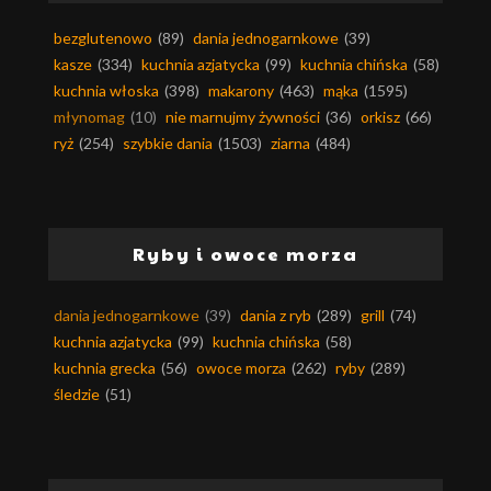
bezglutenowo
(89)
dania jednogarnkowe
(39)
kasze
(334)
kuchnia azjatycka
(99)
kuchnia chińska
(58)
kuchnia włoska
(398)
makarony
(463)
mąka
(1595)
młynomag
(10)
nie marnujmy żywności
(36)
orkisz
(66)
ryż
(254)
szybkie dania
(1503)
ziarna
(484)
Ryby i owoce morza
dania jednogarnkowe
(39)
dania z ryb
(289)
grill
(74)
kuchnia azjatycka
(99)
kuchnia chińska
(58)
kuchnia grecka
(56)
owoce morza
(262)
ryby
(289)
śledzie
(51)