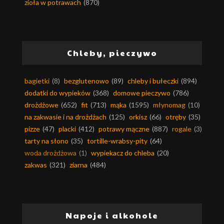
zioła w potrawach
(870)
Chleby, pieczywo
bagietki
(8)
bezglutenowo
(89)
chleby i bułeczki
(894)
dodatki do wypieków
(368)
domowe pieczywo
(786)
drożdżowe
(652)
fit
(713)
mąka
(1595)
młynomag
(10)
na zakwasie i na drożdżach
(125)
orkisz
(66)
otręby
(35)
pizze
(47)
placki
(412)
potrawy mączne
(887)
rogale
(3)
tarty na słono
(35)
tortille-wrabsy-pity
(64)
woda drożdżowa
(1)
wypiekacz do chleba
(20)
zakwas
(321)
ziarna
(484)
Napoje i alkohole