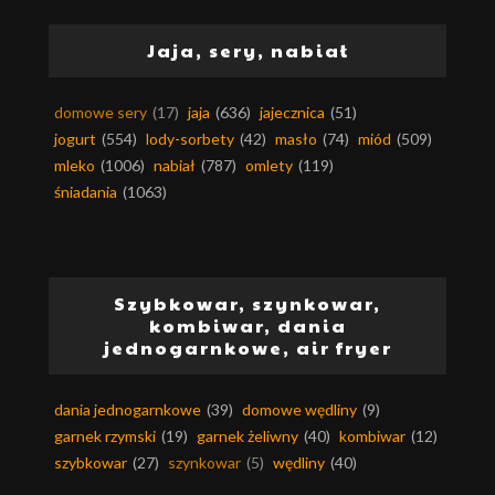
Jaja, sery, nabiał
domowe sery
(17)
jaja
(636)
jajecznica
(51)
jogurt
(554)
lody-sorbety
(42)
masło
(74)
miód
(509)
mleko
(1006)
nabiał
(787)
omlety
(119)
śniadania
(1063)
Szybkowar, szynkowar,
kombiwar, dania
jednogarnkowe, air fryer
dania jednogarnkowe
(39)
domowe wędliny
(9)
garnek rzymski
(19)
garnek żeliwny
(40)
kombiwar
(12)
szybkowar
(27)
szynkowar
(5)
wędliny
(40)