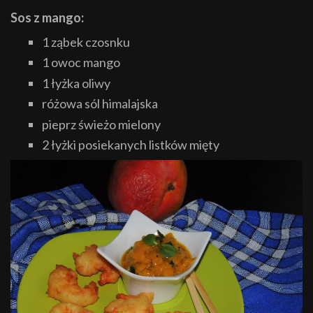
Sos z mango:
1 ząbek czosnku
1 owoc mango
1 łyżka oliwy
różowa sól himalajska
pieprz świeżo mielony
2 łyżki posiekanych listków mięty