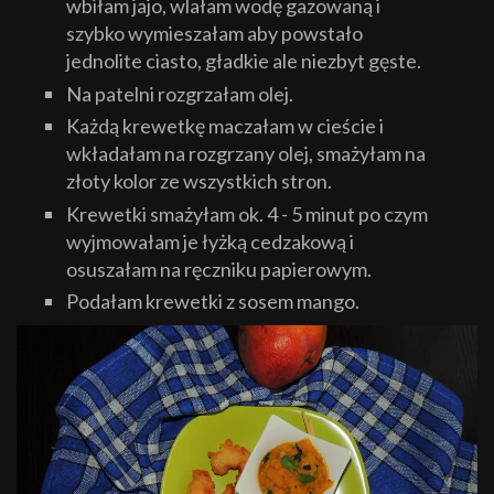
wbiłam jajo, wlałam wodę gazowaną i
szybko wymieszałam aby powstało
jednolite ciasto, gładkie ale niezbyt gęste.
Na patelni rozgrzałam olej.
Każdą krewetkę maczałam w cieście i
wkładałam na rozgrzany olej, smażyłam na
złoty kolor ze wszystkich stron.
Krewetki smażyłam ok. 4 - 5 minut po czym
wyjmowałam je łyżką cedzakową i
osuszałam na ręczniku papierowym.
Podałam krewetki z sosem mango.