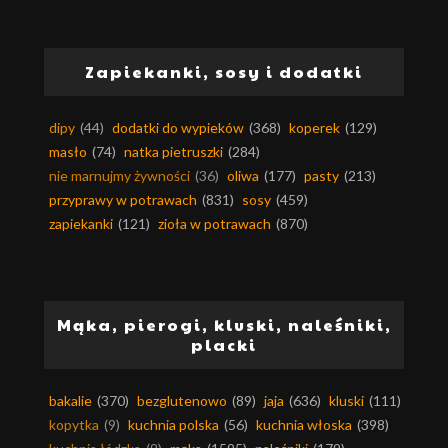
Zapiekanki, sosy i dodatki
dipy
(44)
dodatki do wypieków
(368)
koperek
(129)
masło
(74)
natka pietruszki
(284)
nie marnujmy żywności
(36)
oliwa
(177)
pasty
(213)
przyprawy w potrawach
(831)
sosy
(459)
zapiekanki
(121)
zioła w potrawach
(870)
Mąka, pierogi, kluski, naleśniki,
placki
bakalie
(370)
bezglutenowo
(89)
jaja
(636)
kluski
(111)
kopytka
(9)
kuchnia polska
(56)
kuchnia włoska
(398)