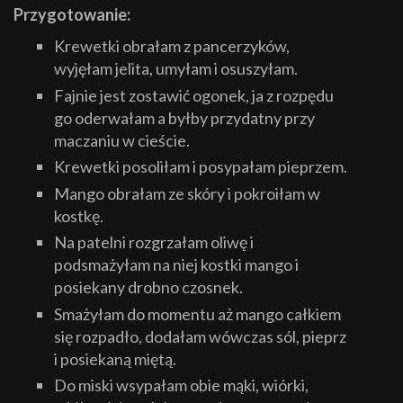
Przygotowanie:
Krewetki obrałam z pancerzyków,
wyjęłam jelita, umyłam i osuszyłam.
Fajnie jest zostawić ogonek, ja z rozpędu
go oderwałam a byłby przydatny przy
maczaniu w cieście.
Krewetki posoliłam i posypałam pieprzem.
Mango obrałam ze skóry i pokroiłam w
kostkę.
Na patelni rozgrzałam oliwę i
podsmażyłam na niej kostki mango i
posiekany drobno czosnek.
Smażyłam do momentu aż mango całkiem
się rozpadło, dodałam wówczas sól, pieprz
i posiekaną miętą.
Do miski wsypałam obie mąki, wiórki,