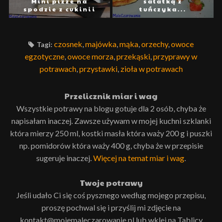
Mini pizze na
sałatką z
spodzie z cukinii
tuńczyka...
czosnek
,
majówka
,
mąka
,
orzechy
,
owoce
Tagi:
egzotyczne
,
owoce morza
,
przekąski
,
przyprawy w
potrawach
,
przystawki
,
zioła w potrawach
Przelicznik miar i wag
Wszystkie potrawy na blogu gotuje dla 2 osób, chyba że
napisałam inaczej. Zawsze używam w mojej kuchni szklanki
która mierzy 250 ml, kostki masła która waży 200 g i puszki
np. pomidorów która waży 400 g, chyba że w przepisie
sugeruje inaczej.
Więcej na temat miar i wag
.
Twoje potrawy
Jeśli udało Ci się coś pysznego według mojego przepisu,
proszę pochwal się i przyślij mi zdjęcie na
kontakt@mojemaleczarowanie.pl lub wklej na Tablicy