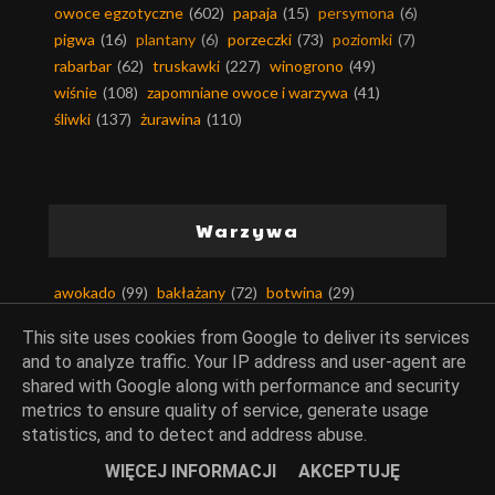
owoce egzotyczne
(602)
papaja
(15)
persymona
(6)
pigwa
(16)
plantany
(6)
porzeczki
(73)
poziomki
(7)
rabarbar
(62)
truskawki
(227)
winogrono
(49)
wiśnie
(108)
zapomniane owoce i warzywa
(41)
śliwki
(137)
żurawina
(110)
Warzywa
awokado
(99)
bakłażany
(72)
botwina
(29)
brokuły
(136)
buraki
(143)
bób
(76)
cebula
(905)
This site uses cookies from Google to deliver its services
chrzan
(66)
cukinia-kabaczek
(251)
czosnek
(1464)
and to analyze traffic. Your IP address and user-agent are
dynia
(262)
fasola
(203)
fasola szparagowa
(40)
shared with Google along with performance and security
groch
(172)
grzyby
(585)
imbir
(72)
jarmuż
(12)
metrics to ensure quality of service, generate usage
kalafior
(95)
kalarepa
(29)
kapary
(8)
kapusty
(408)
statistics, and to detect and address abuse.
kasztany
(7)
kiełki
(183)
kiszonki
(43)
WIĘCEJ INFORMACJI
AKCEPTUJĘ
komosa ryżowa
(3)
kukurydza
(124)