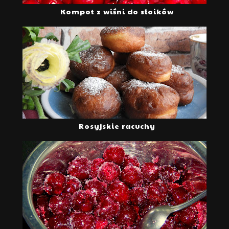
Kompot z wiśni do słoików
Rosyjskie racuchy