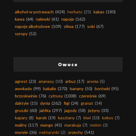
alkohol w potrawach
(424)
herbaty
(25)
kakao
(180)
kawa
(64)
nalewki
(61)
napoje
(162)
napoje alkoholowe
(109)
oliwa
(177)
soki
(67)
syropy
(52)
Owoce
agrest
(23)
ananasy
(10)
arbuz
(17)
aronia
(5)
awokado
(99)
bakalie
(370)
banany
(50)
borówki
(95)
brzoskwinie
(76)
cytrusy
(1008)
czereśnie
(69)
daktyle
(15)
dynia
(262)
figi
(24)
granat
(14)
gruszki
(60)
jabłka
(297)
jagody
(58)
jeżyny
(33)
kapary
(8)
karob
(19)
kasztany
(7)
kiwi
(10)
kokos
(7)
maliny
(117)
mango
(45)
marakuja
(7)
melon
(3)
morele
(36)
nektarynki
(2)
orzechy
(541)