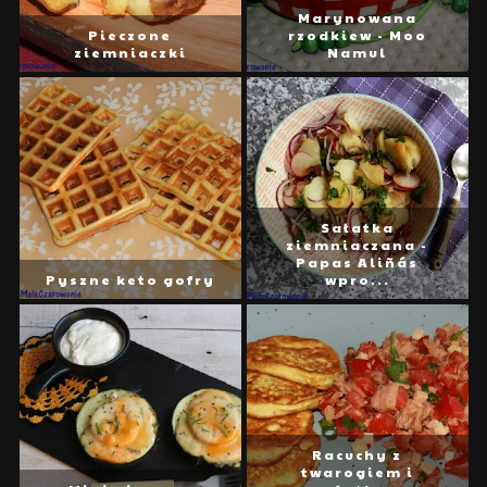
Marynowana
Pieczone
rzodkiew - Moo
ziemniaczki
Namul
Sałatka
ziemniaczana -
Papas Aliñás
Pyszne keto gofry
wpro...
Racuchy z
twarogiem i