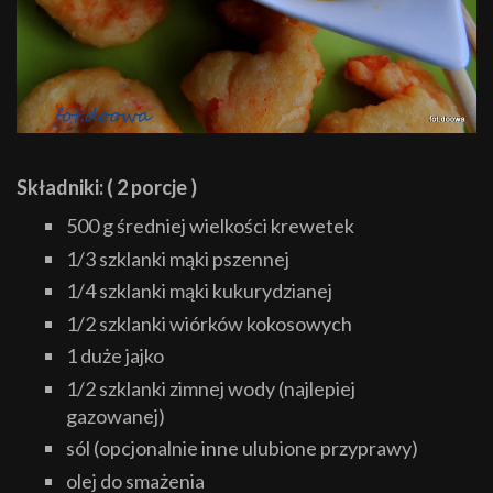
Składniki: ( 2 porcje )
500 g średniej wielkości krewetek
1/3 szklanki mąki pszennej
1/4 szklanki mąki kukurydzianej
1/2 szklanki wiórków kokosowych
1 duże jajko
1/2 szklanki zimnej wody (najlepiej
gazowanej)
sól (opcjonalnie inne ulubione przyprawy)
olej do smażenia