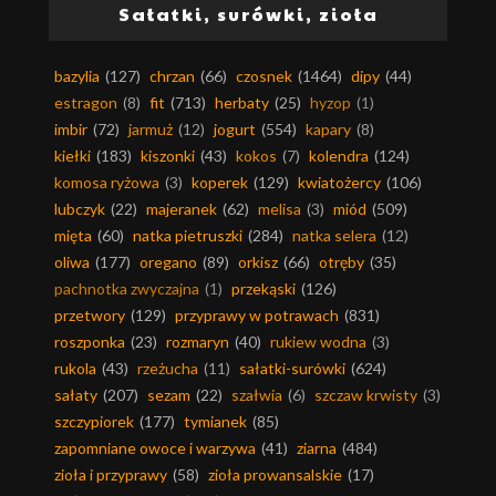
Sałatki, surówki, zioła
bazylia
(127)
chrzan
(66)
czosnek
(1464)
dipy
(44)
estragon
(8)
fit
(713)
herbaty
(25)
hyzop
(1)
imbir
(72)
jarmuż
(12)
jogurt
(554)
kapary
(8)
kiełki
(183)
kiszonki
(43)
kokos
(7)
kolendra
(124)
komosa ryżowa
(3)
koperek
(129)
kwiatożercy
(106)
lubczyk
(22)
majeranek
(62)
melisa
(3)
miód
(509)
mięta
(60)
natka pietruszki
(284)
natka selera
(12)
oliwa
(177)
oregano
(89)
orkisz
(66)
otręby
(35)
pachnotka zwyczajna
(1)
przekąski
(126)
przetwory
(129)
przyprawy w potrawach
(831)
roszponka
(23)
rozmaryn
(40)
rukiew wodna
(3)
rukola
(43)
rzeżucha
(11)
sałatki-surówki
(624)
sałaty
(207)
sezam
(22)
szałwia
(6)
szczaw krwisty
(3)
szczypiorek
(177)
tymianek
(85)
zapomniane owoce i warzywa
(41)
ziarna
(484)
zioła i przyprawy
(58)
zioła prowansalskie
(17)