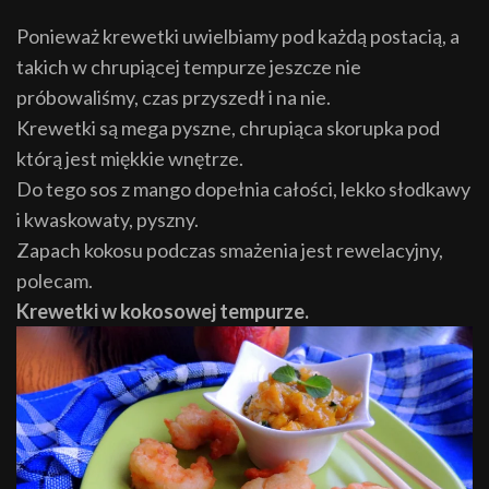
Ponieważ krewetki uwielbiamy pod każdą postacią, a
takich w chrupiącej tempurze jeszcze nie
próbowaliśmy, czas przyszedł i na nie.
Krewetki są mega pyszne, chrupiąca skorupka pod
którą jest miękkie wnętrze.
Do tego sos z mango dopełnia całości, lekko słodkawy
i kwaskowaty, pyszny.
Zapach kokosu podczas smażenia jest rewelacyjny,
polecam.
Krewetki w kokosowej tempurze.