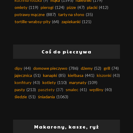
kuchnia łódzka
(9)
mąka
(1595)
naleśniki
(179)
omlety
(119)
pierogi
(124)
pizze
(47)
placki
(412)
potrawy mączne
(887)
tarty na słono
(35)
tortille-wrabsy-pity
(64)
zapiekanki
(121)
Coś do pieczywa
dipy
(44)
domowe pieczywo
(786)
dżemy
(52)
grill
(74)
jajecznica
(51)
kanapki
(85)
kiełbasa
(441)
kiszonki
(43)
konfitury
(43)
kotlety
(110)
marynaty
(109)
pasty
(213)
pasztety
(37)
smalec
(41)
wędliny
(40)
śledzie
(51)
śniadania
(1063)
Makarony, kasze, ryż