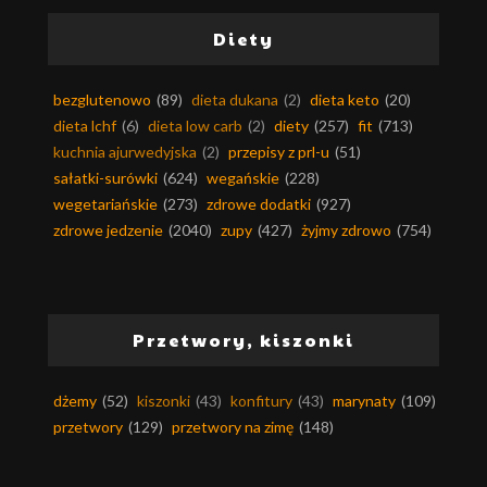
Diety
bezglutenowo
(89)
dieta dukana
(2)
dieta keto
(20)
dieta lchf
(6)
dieta low carb
(2)
diety
(257)
fit
(713)
kuchnia ajurwedyjska
(2)
przepisy z prl-u
(51)
sałatki-surówki
(624)
wegańskie
(228)
wegetariańskie
(273)
zdrowe dodatki
(927)
zdrowe jedzenie
(2040)
zupy
(427)
żyjmy zdrowo
(754)
Przetwory, kiszonki
dżemy
(52)
kiszonki
(43)
konfitury
(43)
marynaty
(109)
przetwory
(129)
przetwory na zimę
(148)