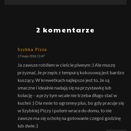
2 komentarze
Szybka Pizza
17 maja 2016 11:47
Ja zawsze robiłem w cieście piwnym :) Ale muszę
przyznać, że przepis z tempurą kokosową jest bardzo
kuszący. W krewetkach najlepsze jest to, że są
smaczne i idealnie nadają się na przystawkę lub
kolację – a przy tym wcale nie trzeba długo stać w
kuchni :) Dla mnie to ogromny plus, bo gdy pracuje się
w Szybkiej Pizzy i potem wraca do domu, to nie
zawsze ma się ochotę na gotowanie czegoś godzinę
lub dwie ;)