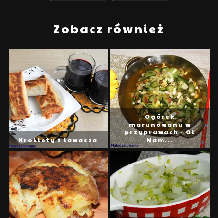
Zobacz również
Ogórek
marynowany w
przyprawach - Oi
Krokiety z lawasza
Nam...