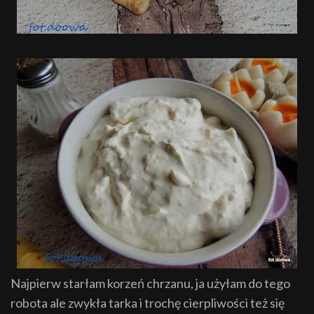
Najpierw starłam korzeń chrzanu, ja użyłam do tego
robota ale zwykła tarka i trochę cierpliwości też się