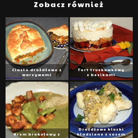
Zobacz również
Ciasto drożdżowe z
Tort truskawkowy
warzywami
z bezikami
Drożdżowe kluski
Krem brokułowy z
kładzione z sosem