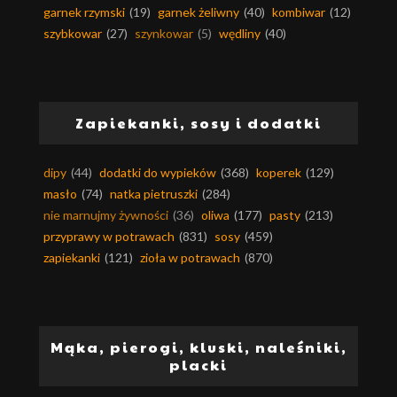
garnek rzymski
(19)
garnek żeliwny
(40)
kombiwar
(12)
szybkowar
(27)
szynkowar
(5)
wędliny
(40)
Zapiekanki, sosy i dodatki
dipy
(44)
dodatki do wypieków
(368)
koperek
(129)
masło
(74)
natka pietruszki
(284)
nie marnujmy żywności
(36)
oliwa
(177)
pasty
(213)
przyprawy w potrawach
(831)
sosy
(459)
zapiekanki
(121)
zioła w potrawach
(870)
Mąka, pierogi, kluski, naleśniki,
placki