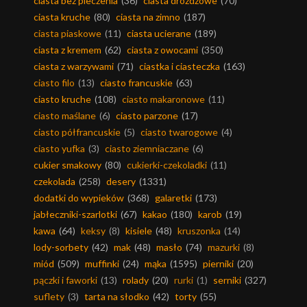
ciasta bez pieczenia
(36)
ciasta drożdżowe
(70)
ciasta kruche
(80)
ciasta na zimno
(187)
ciasta piaskowe
(11)
ciasta ucierane
(189)
ciasta z kremem
(62)
ciasta z owocami
(350)
ciasta z warzywami
(71)
ciastka i ciasteczka
(163)
ciasto filo
(13)
ciasto francuskie
(63)
ciasto kruche
(108)
ciasto makaronowe
(11)
ciasto maślane
(6)
ciasto parzone
(17)
ciasto półfrancuskie
(5)
ciasto twarogowe
(4)
ciasto yufka
(3)
ciasto ziemniaczane
(6)
cukier smakowy
(80)
cukierki-czekoladki
(11)
czekolada
(258)
desery
(1331)
dodatki do wypieków
(368)
galaretki
(173)
jabłeczniki-szarlotki
(67)
kakao
(180)
karob
(19)
kawa
(64)
keksy
(8)
kisiele
(48)
kruszonka
(14)
lody-sorbety
(42)
mak
(48)
masło
(74)
mazurki
(8)
miód
(509)
muffinki
(24)
mąka
(1595)
pierniki
(20)
pączki i faworki
(13)
rolady
(20)
rurki
(1)
serniki
(327)
suflety
(3)
tarta na słodko
(42)
torty
(55)