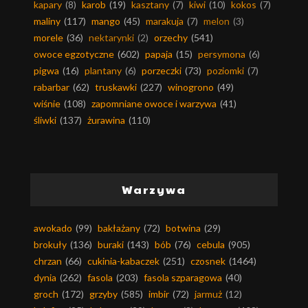
kapary
(8)
karob
(19)
kasztany
(7)
kiwi
(10)
kokos
(7)
maliny
(117)
mango
(45)
marakuja
(7)
melon
(3)
morele
(36)
nektarynki
(2)
orzechy
(541)
owoce egzotyczne
(602)
papaja
(15)
persymona
(6)
pigwa
(16)
plantany
(6)
porzeczki
(73)
poziomki
(7)
rabarbar
(62)
truskawki
(227)
winogrono
(49)
wiśnie
(108)
zapomniane owoce i warzywa
(41)
śliwki
(137)
żurawina
(110)
Warzywa
awokado
(99)
bakłażany
(72)
botwina
(29)
brokuły
(136)
buraki
(143)
bób
(76)
cebula
(905)
chrzan
(66)
cukinia-kabaczek
(251)
czosnek
(1464)
dynia
(262)
fasola
(203)
fasola szparagowa
(40)
groch
(172)
grzyby
(585)
imbir
(72)
jarmuż
(12)