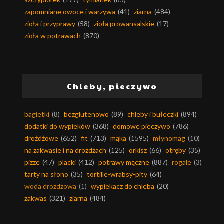
zapomniane owoce i warzywa
(41)
ziarna
(484)
zioła i przyprawy
(58)
zioła prowansalskie
(17)
zioła w potrawach
(870)
Chleby, pieczywo
bagietki
(8)
bezglutenowo
(89)
chleby i bułeczki
(894)
dodatki do wypieków
(368)
domowe pieczywo
(786)
drożdżowe
(652)
fit
(713)
mąka
(1595)
młynomag
(10)
na zakwasie i na drożdżach
(125)
orkisz
(66)
otręby
(35)
pizze
(47)
placki
(412)
potrawy mączne
(887)
rogale
(3)
tarty na słono
(35)
tortille-wrabsy-pity
(64)
woda drożdżowa
(1)
wypiekacz do chleba
(20)
zakwas
(321)
ziarna
(484)