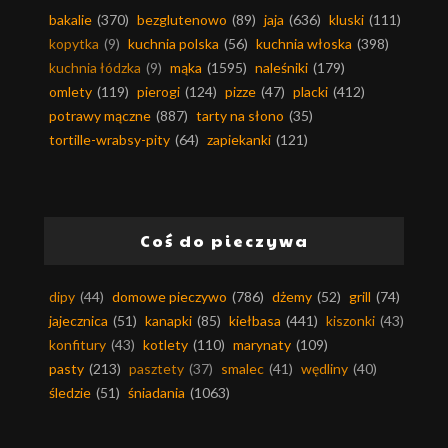
bakalie
(370)
bezglutenowo
(89)
jaja
(636)
kluski
(111)
kopytka
(9)
kuchnia polska
(56)
kuchnia włoska
(398)
kuchnia łódzka
(9)
mąka
(1595)
naleśniki
(179)
omlety
(119)
pierogi
(124)
pizze
(47)
placki
(412)
potrawy mączne
(887)
tarty na słono
(35)
tortille-wrabsy-pity
(64)
zapiekanki
(121)
Coś do pieczywa
dipy
(44)
domowe pieczywo
(786)
dżemy
(52)
grill
(74)
jajecznica
(51)
kanapki
(85)
kiełbasa
(441)
kiszonki
(43)
konfitury
(43)
kotlety
(110)
marynaty
(109)
pasty
(213)
pasztety
(37)
smalec
(41)
wędliny
(40)
śledzie
(51)
śniadania
(1063)