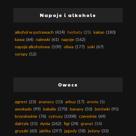
Napoje i alkohole
alkohol w potrawach
(424)
herbaty
(25)
kakao
(180)
kawa
(64)
nalewki
(61)
napoje
(162)
napoje alkoholowe
(109)
oliwa
(177)
soki
(67)
syropy
(52)
Owoce
agrest
(23)
ananasy
(10)
arbuz
(17)
aronia
(5)
awokado
(99)
bakalie
(370)
banany
(50)
borówki
(95)
brzoskwinie
(76)
cytrusy
(1008)
czereśnie
(69)
daktyle
(15)
dynia
(262)
figi
(24)
granat
(14)
gruszki
(60)
jabłka
(297)
jagody
(58)
jeżyny
(33)