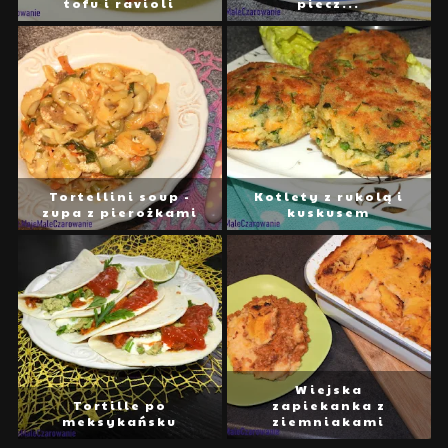
tofu i ravioli
piecz...
Tortellini soup -
Kotlety z rukolą i
zupa z pierożkami
kuskusem
Wiejska
Tortille po
zapiekanka z
meksykańsku
ziemniakami