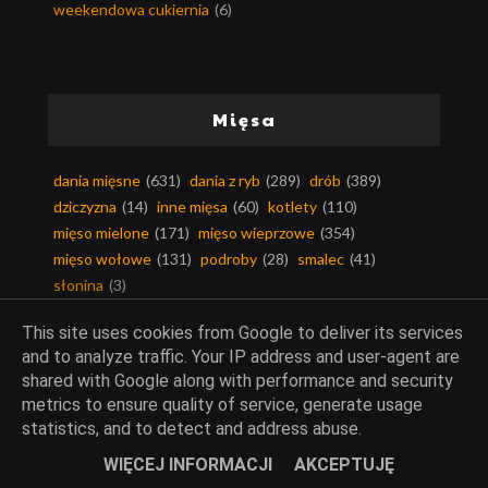
weekendowa cukiernia
(6)
Mięsa
dania mięsne
(631)
dania z ryb
(289)
drób
(389)
dziczyzna
(14)
inne mięsa
(60)
kotlety
(110)
mięso mielone
(171)
mięso wieprzowe
(354)
mięso wołowe
(131)
podroby
(28)
smalec
(41)
słonina
(3)
This site uses cookies from Google to deliver its services
and to analyze traffic. Your IP address and user-agent are
shared with Google along with performance and security
Kuchnie świata
metrics to ensure quality of service, generate usage
statistics, and to detect and address abuse.
kuchnia arabska
(49)
kuchnia afryki
(6)
WIĘCEJ INFORMACJI
AKCEPTUJĘ
kuchnia ajurwedyjska
(2)
kuchnia alaski
(1)