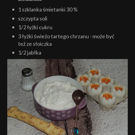
1 szklanka śmietanki 30 %
szczypta soli
1/2 łyżki cukru
3 łyżki świeżo tartego chrzanu - może być
też ze słoiczka
1/2 jabłka