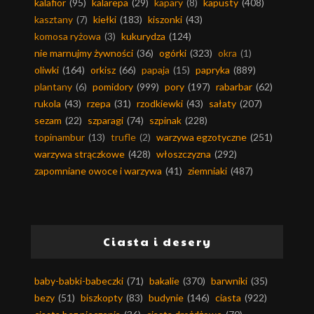
kalafior
(95)
kalarepa
(29)
kapary
(8)
kapusty
(408)
kasztany
(7)
kiełki
(183)
kiszonki
(43)
komosa ryżowa
(3)
kukurydza
(124)
nie marnujmy żywności
(36)
ogórki
(323)
okra
(1)
oliwki
(164)
orkisz
(66)
papaja
(15)
papryka
(889)
plantany
(6)
pomidory
(999)
pory
(197)
rabarbar
(62)
rukola
(43)
rzepa
(31)
rzodkiewki
(43)
sałaty
(207)
sezam
(22)
szparagi
(74)
szpinak
(228)
topinambur
(13)
trufle
(2)
warzywa egzotyczne
(251)
warzywa strączkowe
(428)
włoszczyzna
(292)
zapomniane owoce i warzywa
(41)
ziemniaki
(487)
Ciasta i desery
baby-babki-babeczki
(71)
bakalie
(370)
barwniki
(35)
bezy
(51)
biszkopty
(83)
budynie
(146)
ciasta
(922)