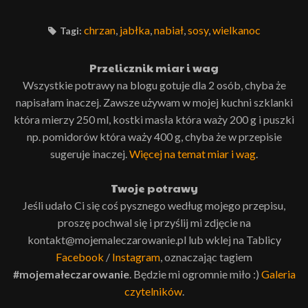
chrzan
,
jabłka
,
nabiał
,
sosy
,
wielkanoc
Tagi:
Przelicznik miar i wag
Wszystkie potrawy na blogu gotuje dla 2 osób, chyba że
napisałam inaczej. Zawsze używam w mojej kuchni szklanki
która mierzy 250 ml, kostki masła która waży 200 g i puszki
np. pomidorów która waży 400 g, chyba że w przepisie
sugeruje inaczej.
Więcej na temat miar i wag
.
Twoje potrawy
Jeśli udało Ci się coś pysznego według mojego przepisu,
proszę pochwal się i przyślij mi zdjęcie na
kontakt@mojemaleczarowanie.pl lub wklej na Tablicy
Facebook
/
Instagram
, oznaczając tagiem
#mojemałeczarowanie
. Będzie mi ogromnie miło :)
Galeria
czytelników
.