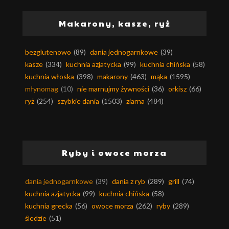
Makarony, kasze, ryż
bezglutenowo
(89)
dania jednogarnkowe
(39)
kasze
(334)
kuchnia azjatycka
(99)
kuchnia chińska
(58)
kuchnia włoska
(398)
makarony
(463)
mąka
(1595)
młynomag
(10)
nie marnujmy żywności
(36)
orkisz
(66)
ryż
(254)
szybkie dania
(1503)
ziarna
(484)
Ryby i owoce morza
dania jednogarnkowe
(39)
dania z ryb
(289)
grill
(74)
kuchnia azjatycka
(99)
kuchnia chińska
(58)
kuchnia grecka
(56)
owoce morza
(262)
ryby
(289)
śledzie
(51)