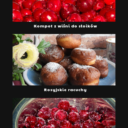
Kompot z wiśni do słoików
Rosyjskie racuchy