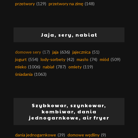
przetwory
(129)
przetwory na zimę
(148)
Jaja, sery, nabiał
domowe sery
(17)
jaja
(636)
jajecznica
(51)
jogurt
(554)
lody-sorbety
(42)
masło
(74)
miód
(509)
mleko
(1006)
nabiał
(787)
omlety
(119)
śniadania
(1063)
Szybkowar, szynkowar,
kombiwar, dania
jednogarnkowe, air fryer
dania jednogarnkowe
(39)
domowe wędliny
(9)