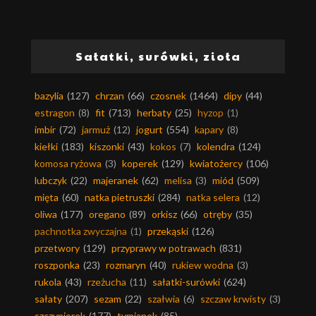
Sałatki, surówki, zioła
bazylia
(127)
chrzan
(66)
czosnek
(1464)
dipy
(44)
estragon
(8)
fit
(713)
herbaty
(25)
hyzop
(1)
imbir
(72)
jarmuż
(12)
jogurt
(554)
kapary
(8)
kiełki
(183)
kiszonki
(43)
kokos
(7)
kolendra
(124)
komosa ryżowa
(3)
koperek
(129)
kwiatożercy
(106)
lubczyk
(22)
majeranek
(62)
melisa
(3)
miód
(509)
mięta
(60)
natka pietruszki
(284)
natka selera
(12)
oliwa
(177)
oregano
(89)
orkisz
(66)
otręby
(35)
pachnotka zwyczajna
(1)
przekąski
(126)
przetwory
(129)
przyprawy w potrawach
(831)
roszponka
(23)
rozmaryn
(40)
rukiew wodna
(3)
rukola
(43)
rzeżucha
(11)
sałatki-surówki
(624)
sałaty
(207)
sezam
(22)
szałwia
(6)
szczaw krwisty
(3)
szczypiorek
(177)
tymianek
(85)