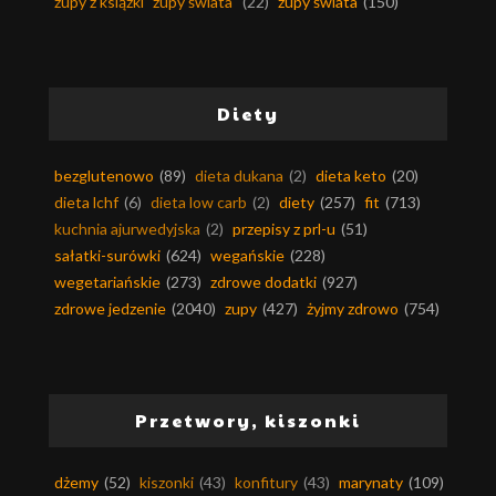
zupy z książki "zupy świata"
(22)
zupy świata
(150)
Diety
bezglutenowo
(89)
dieta dukana
(2)
dieta keto
(20)
dieta lchf
(6)
dieta low carb
(2)
diety
(257)
fit
(713)
kuchnia ajurwedyjska
(2)
przepisy z prl-u
(51)
sałatki-surówki
(624)
wegańskie
(228)
wegetariańskie
(273)
zdrowe dodatki
(927)
zdrowe jedzenie
(2040)
zupy
(427)
żyjmy zdrowo
(754)
Przetwory, kiszonki
dżemy
(52)
kiszonki
(43)
konfitury
(43)
marynaty
(109)