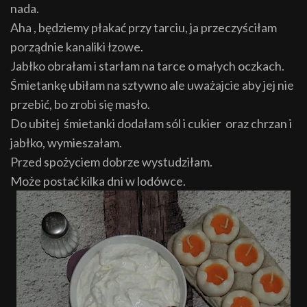
nada.
Aha , będziemy płakać przy tarciu, ja przeczyściłam
porządnie kanaliki łzowe.
Jabłko obrałam i starłam na tarce o małych oczkach.
Śmietankę ubiłam na sztywno ale uważajcie aby jej nie
przebić, bo zrobi się masło.
Do ubitej śmietanki dodałam sól i cukier oraz chrzan i
jabłko, wymieszałam.
Przed spożyciem dobrze wystudziłam.
Może postać kilka dni w lodówce.