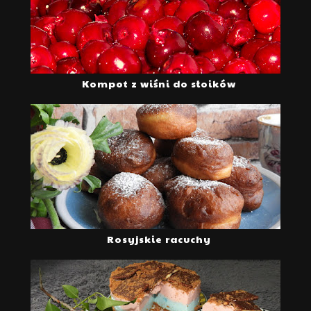
Kompot z wiśni do słoików
Rosyjskie racuchy