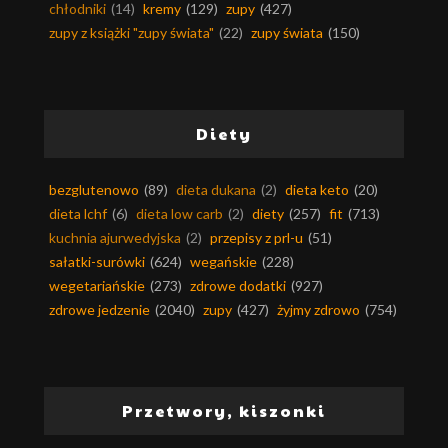
chłodniki
(14)
kremy
(129)
zupy
(427)
zupy z książki "zupy świata"
(22)
zupy świata
(150)
Diety
bezglutenowo
(89)
dieta dukana
(2)
dieta keto
(20)
dieta lchf
(6)
dieta low carb
(2)
diety
(257)
fit
(713)
kuchnia ajurwedyjska
(2)
przepisy z prl-u
(51)
sałatki-surówki
(624)
wegańskie
(228)
wegetariańskie
(273)
zdrowe dodatki
(927)
zdrowe jedzenie
(2040)
zupy
(427)
żyjmy zdrowo
(754)
Przetwory, kiszonki