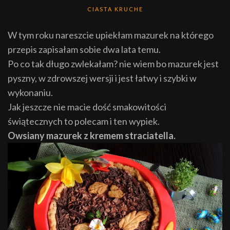
CIASTA KRUCHE
W tym roku nareszcie upiekłam mazurek na którego
przepis zapisałam sobie dwa lata temu.
Po co tak długo zwlekałam? nie wiem bo mazurek jest
pyszny, w zdrowszej wersji i jest łatwy i szybki w
wykonaniu.
Jak jeszcze nie macie dość smakowitości
świątecznych to polecam i ten wypiek.
Owsiany mazurek z kremem straciatella.