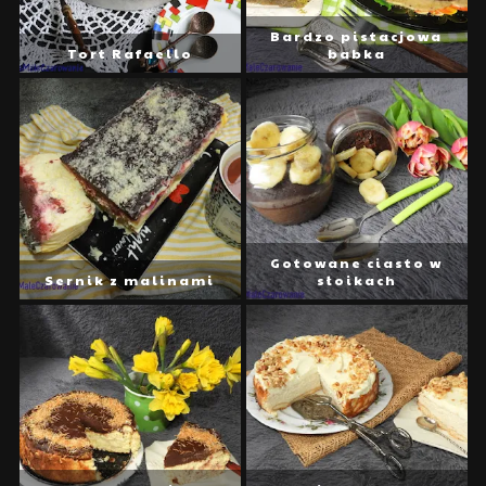
Bardzo pistacjowa
Tort Rafaello
babka
Gotowane ciasto w
Sernik z malinami
słoikach