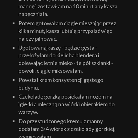
mannę i zostawiłam na 10 minut aby kasza
napęczniała.
Potem gotowałam ciągle mieszając przez
kilka minut, kasza lubi się przypalać więc
należy pilnować.
Ugotowaną kaszę - będzie gęsta -
przełożyłam do kielicha blendera i
dolewając letnie mleko - te pół szklanki -
powoli, ciągle miksowałam.
Powstał krem konsystencji gęstego
budyniu.
Czekoladę gorzką posiekałam nożem na
igiełki a mleczną na wiórki obierakiem do
warzyw.
Do przestudzonego kremu z manny
dodałam 3/4 wiórek z czekolady gorzkiej,
wymieszałam.