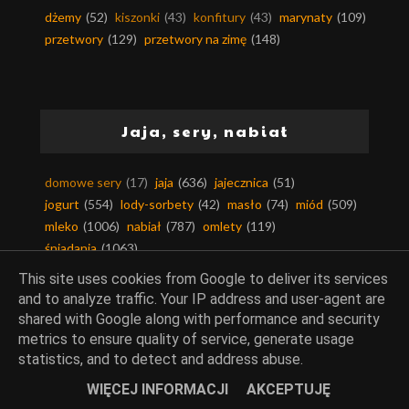
dżemy
(52)
kiszonki
(43)
konfitury
(43)
marynaty
(109)
przetwory
(129)
przetwory na zimę
(148)
Jaja, sery, nabiał
domowe sery
(17)
jaja
(636)
jajecznica
(51)
jogurt
(554)
lody-sorbety
(42)
masło
(74)
miód
(509)
mleko
(1006)
nabiał
(787)
omlety
(119)
śniadania
(1063)
This site uses cookies from Google to deliver its services
and to analyze traffic. Your IP address and user-agent are
shared with Google along with performance and security
Szybkowar, szynkowar,
metrics to ensure quality of service, generate usage
kombiwar, dania
statistics, and to detect and address abuse.
jednogarnkowe, air fryer
WIĘCEJ INFORMACJI
AKCEPTUJĘ