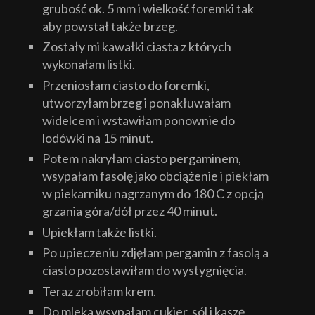
grubość ok. 5 mm i wielkość foremki tak
aby powstał także brzeg.
Zostały mi kawałki ciasta z których
wykonałam listki.
Przeniosłam ciasto do foremki,
utworzyłam brzeg i ponakłuwałam
widelcem i wstawiłam ponownie do
lodówki na 15 minut.
Potem nakryłam ciasto pergaminem,
wsypałam fasolę jako obciążenie i piekłam
w piekarniku nagrzanym do 180 C z opcją
grzania góra/dół przez 40 minut.
Upiekłam także listki.
Po upieczeniu zdjęłam pergamin z fasolą a
ciasto pozostawiłam do wystygnięcia.
Teraz zrobiłam krem.
Do mleka wsypałam cukier, sól i kaszę