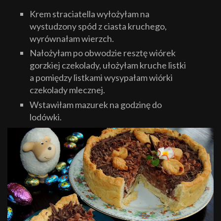
Krem straciatella wyłożyłam na
wystudzony spód z ciasta kruchego,
wyrównałam wierzch.
Nałożyłam po obwodzie resztę wiórek
gorzkiej czekolady, ułożyłam kruche listki
a pomiędzy listkami wysypałam wiórki
czekolady mlecznej.
Wstawiłam mazurek na godzinę do
lodówki.