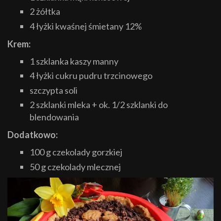
2 żółtka
4 łyżki kwaśnej śmietany 12%
Krem:
1 szklanka kaszy manny
4 łyżki cukru pudru trzcinowego
szczypta soli
2 szklanki mleka + ok. 1/2 szklanki do
blendowania
Dodatkowo:
100 g czekolady gorzkiej
50 g czekolady mlecznej