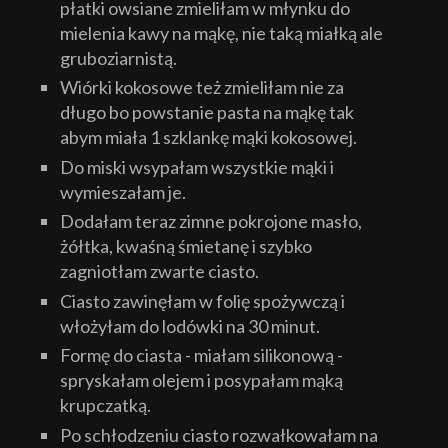
płatki owsiane zmieliłam w młynku do
mielenia kawy na mąkę, nie taką miałką ale
gruboziarnistą.
Wiórki kokosowe też zmieliłam nie za
długo bo powstanie pasta na mąkę tak
abym miała 1 szklankę mąki kokosowej.
Do miski wsypałam wszystkie mąki i
wymieszałam je.
Dodałam teraz zimne pokrojone masło,
żółtka, kwaśną śmietanę i szybko
zagniotłam zwarte ciasto.
Ciasto zawinęłam w folię spożywczą i
włożyłam do lodówki na 30 minut.
Formę do ciasta - miałam silikonową -
spryskałam olejem i posypałam mąką
krupczatką.
Po schłodzeniu ciasto rozwałkowałam na