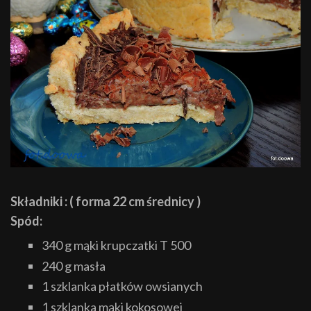
Składniki : ( forma 22 cm średnicy )
Spód:
340 g mąki krupczatki T 500
240 g masła
1 szklanka płatków owsianych
1 szklanka mąki kokosowej