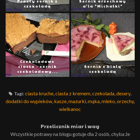
Prosty sernik z
Sernik orzechowy
czekoladą
a'la "Michałki"
Czekoladowe
ciasto - sernik
Sernik z białą
czekoladowy...
czekoladą
ciasta kruche
,
ciasta z kremem
,
czekolada
,
desery
,
Tagi:
dodatki do wypieków
,
kasze
,
mazurki
,
mąka
,
mleko
,
orzechy
,
wielkanoc
Przelicznik miar i wag
Wszystkie potrawy na blogu gotuje dla 2 osób, chyba że