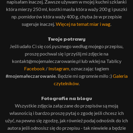
napisałam inaczej. Zawsze używam w mojej kuchni szklanki
która mierzy 250 ml, kostki masła która waży 200 g i puszki
np. pomidorów która waży 400 g, chyba że w przepisie
sugeruje inaczej.
Więcej na temat miar i wag
.
Twoje potrawy
Jeśli udało Ci się coś pysznego według mojego przepisu,
proszę pochwal się i przyślij mi zdjęcie na
kontakt@mojemaleczarowanie.pl lub wklej na Tablicy
Facebook
/
Instagram
, oznaczając tagiem
#mojemałeczarowanie
. Będzie mi ogromnie miło :)
Galeria
czytelników
.
Fotografie na blogu
Wszystkie zdjęcia załączane do przepisów są moją
własnością i bardzo proszę pytaj o zgodę jeśli chcesz ich
użyć, na pewno się zgodzę, jak również podaj odnośnik do ich
autora jeśli odnosisz się do przepisu - tak niewiele a będzie