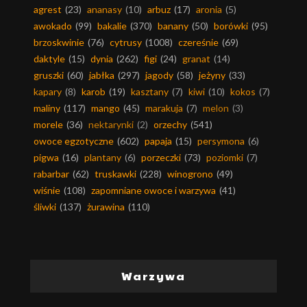
agrest
(23)
ananasy
(10)
arbuz
(17)
aronia
(5)
awokado
(99)
bakalie
(370)
banany
(50)
borówki
(95)
brzoskwinie
(76)
cytrusy
(1008)
czereśnie
(69)
daktyle
(15)
dynia
(262)
figi
(24)
granat
(14)
gruszki
(60)
jabłka
(297)
jagody
(58)
jeżyny
(33)
kapary
(8)
karob
(19)
kasztany
(7)
kiwi
(10)
kokos
(7)
maliny
(117)
mango
(45)
marakuja
(7)
melon
(3)
morele
(36)
nektarynki
(2)
orzechy
(541)
owoce egzotyczne
(602)
papaja
(15)
persymona
(6)
pigwa
(16)
plantany
(6)
porzeczki
(73)
poziomki
(7)
rabarbar
(62)
truskawki
(228)
winogrono
(49)
wiśnie
(108)
zapomniane owoce i warzywa
(41)
śliwki
(137)
żurawina
(110)
Warzywa