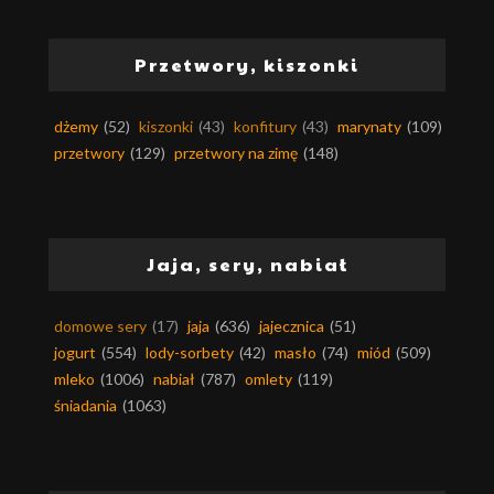
Przetwory, kiszonki
dżemy
(52)
kiszonki
(43)
konfitury
(43)
marynaty
(109)
przetwory
(129)
przetwory na zimę
(148)
Jaja, sery, nabiał
domowe sery
(17)
jaja
(636)
jajecznica
(51)
jogurt
(554)
lody-sorbety
(42)
masło
(74)
miód
(509)
mleko
(1006)
nabiał
(787)
omlety
(119)
śniadania
(1063)