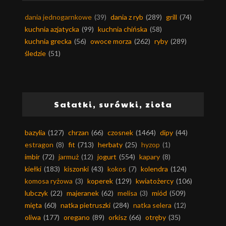
dania jednogarnkowe
(39)
dania z ryb
(289)
grill
(74)
kuchnia azjatycka
(99)
kuchnia chińska
(58)
kuchnia grecka
(56)
owoce morza
(262)
ryby
(289)
śledzie
(51)
Sałatki, surówki, zioła
bazylia
(127)
chrzan
(66)
czosnek
(1464)
dipy
(44)
estragon
(8)
fit
(713)
herbaty
(25)
hyzop
(1)
imbir
(72)
jarmuż
(12)
jogurt
(554)
kapary
(8)
kiełki
(183)
kiszonki
(43)
kokos
(7)
kolendra
(124)
komosa ryżowa
(3)
koperek
(129)
kwiatożercy
(106)
lubczyk
(22)
majeranek
(62)
melisa
(3)
miód
(509)
mięta
(60)
natka pietruszki
(284)
natka selera
(12)
oliwa
(177)
oregano
(89)
orkisz
(66)
otręby
(35)