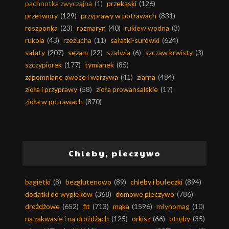
pachnotka zwyczajna
(1)
przekąski
(126)
przetwory
(129)
przyprawy w potrawach
(831)
roszponka
(23)
rozmaryn
(40)
rukiew wodna
(3)
rukola
(43)
rzeżucha
(11)
sałatki-surówki
(624)
sałaty
(207)
sezam
(22)
szałwia
(6)
szczaw krwisty
(3)
szczypiorek
(177)
tymianek
(85)
zapomniane owoce i warzywa
(41)
ziarna
(484)
zioła i przyprawy
(58)
zioła prowansalskie
(17)
zioła w potrawach
(870)
Chleby, pieczywo
bagietki
(8)
bezglutenowo
(89)
chleby i bułeczki
(894)
dodatki do wypieków
(368)
domowe pieczywo
(786)
drożdżowe
(652)
fit
(713)
mąka
(1596)
młynomag
(10)
na zakwasie i na drożdżach
(125)
orkisz
(66)
otręby
(35)