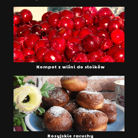
Kompot z wiśni do słoików
Rosyjskie racuchy