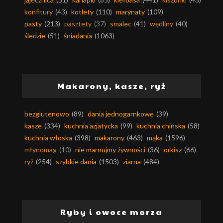
konfitury
(43)
kotlety
(110)
marynaty
(109)
pasty
(213)
pasztety
(37)
smalec
(41)
wędliny
(40)
śledzie
(51)
śniadania
(1063)
Makarony, kasze, ryż
bezglutenowo
(89)
dania jednogarnkowe
(39)
kasze
(334)
kuchnia azjatycka
(99)
kuchnia chińska
(58)
kuchnia włoska
(398)
makarony
(463)
mąka
(1596)
młynomag
(10)
nie marnujmy żywności
(36)
orkisz
(66)
ryż
(254)
szybkie dania
(1503)
ziarna
(484)
Ryby i owoce morza