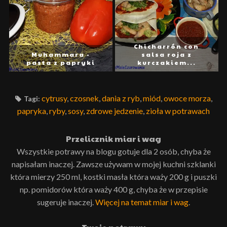
Chicharrón con
Muhammara -
salsa roja z
pasta z papryki
kurczakiem...
cytrusy
,
czosnek
,
dania z ryb
,
miód
,
owoce morza
,
Tagi:
papryka
,
ryby
,
sosy
,
zdrowe jedzenie
,
zioła w potrawach
Przelicznik miar i wag
Wszystkie potrawy na blogu gotuje dla 2 osób, chyba że
napisałam inaczej. Zawsze używam w mojej kuchni szklanki
która mierzy 250 ml, kostki masła która waży 200 g i puszki
np. pomidorów która waży 400 g, chyba że w przepisie
sugeruje inaczej.
Więcej na temat miar i wag
.