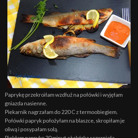
Paprykę przekroiłam wzdłuż na połówki i wyjęłam
gniazda nasienne.
Piekarnik nagrzałam do 220 C z termoobiegiem.
Połówki papryk położyłam na blaszce, skropiłam je
oliwą i posypałam solą.
Piekłam paprykę 30 minut aż skórka sczerniała.