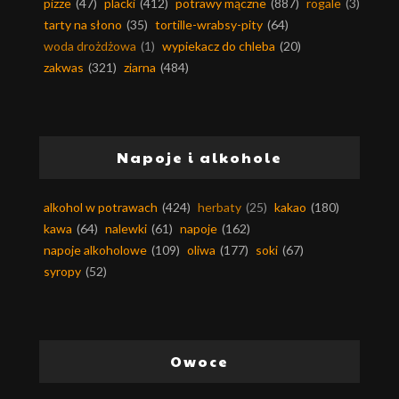
pizze
(47)
placki
(412)
potrawy mączne
(887)
rogale
(3)
tarty na słono
(35)
tortille-wrabsy-pity
(64)
woda drożdżowa
(1)
wypiekacz do chleba
(20)
zakwas
(321)
ziarna
(484)
Napoje i alkohole
alkohol w potrawach
(424)
herbaty
(25)
kakao
(180)
kawa
(64)
nalewki
(61)
napoje
(162)
napoje alkoholowe
(109)
oliwa
(177)
soki
(67)
syropy
(52)
Owoce