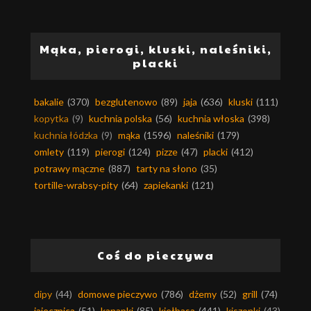
Mąka, pierogi, kluski, naleśniki,
placki
bakalie
(370)
bezglutenowo
(89)
jaja
(636)
kluski
(111)
kopytka
(9)
kuchnia polska
(56)
kuchnia włoska
(398)
kuchnia łódzka
(9)
mąka
(1596)
naleśniki
(179)
omlety
(119)
pierogi
(124)
pizze
(47)
placki
(412)
potrawy mączne
(887)
tarty na słono
(35)
tortille-wrabsy-pity
(64)
zapiekanki
(121)
Coś do pieczywa
dipy
(44)
domowe pieczywo
(786)
dżemy
(52)
grill
(74)
jajecznica
(51)
kanapki
(85)
kiełbasa
(441)
kiszonki
(43)