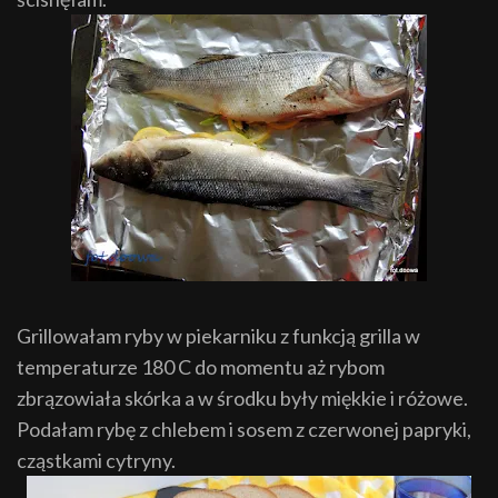
Grillowałam ryby w piekarniku z funkcją grilla w
temperaturze 180 C do momentu aż rybom
zbrązowiała skórka a w środku były miękkie i różowe.
Podałam rybę z chlebem i sosem z czerwonej papryki,
cząstkami cytryny.