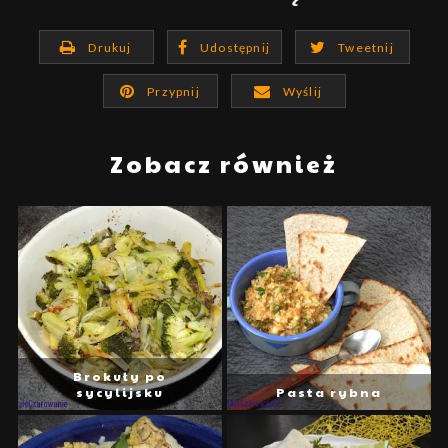
Drukuj
Udostępnij
Tweetnij
Przypnij
Wyślij
Zobacz również
Brokuły po
sycylijsku
Pasta rybna