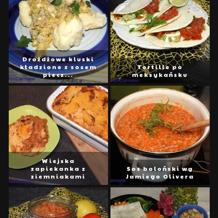
Drożdżowe kluski
kładzione z sosem
Tortille po
piecz...
meksykańsku
Wiejska
zapiekanka z
Sos boloński wg
ziemniakami
Jamiego Olivera