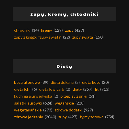
Zupy, kremy, chłodniki
chłodniki
(14)
kremy
(129)
zupy
(427)
zupy z książki "zupy świata"
(22)
zupy świata
(150)
Diety
bezglutenowo
(89)
dieta dukana
(2)
dieta keto
(20)
dieta lchf
(6)
dieta low carb
(2)
diety
(257)
fit
(713)
kuchnia ajurwedyjska
(2)
przepisy z prl-u
(51)
sałatki-surówki
(624)
wegańskie
(228)
wegetariańskie
(273)
zdrowe dodatki
(927)
zdrowe jedzenie
(2040)
zupy
(427)
żyjmy zdrowo
(754)