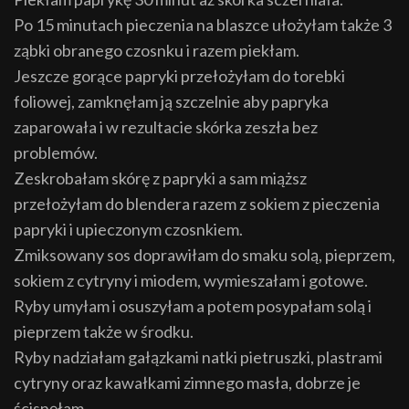
Po 15 minutach pieczenia na blaszce ułożyłam także 3
ząbki obranego czosnku i razem piekłam.
Jeszcze gorące papryki przełożyłam do torebki
foliowej, zamknęłam ją szczelnie aby papryka
zaparowała i w rezultacie skórka zeszła bez
problemów.
Zeskrobałam skórę z papryki a sam miąższ
przełożyłam do blendera razem z sokiem z pieczenia
papryki i upieczonym czosnkiem.
Zmiksowany sos doprawiłam do smaku solą, pieprzem,
sokiem z cytryny i miodem, wymieszałam i gotowe.
Ryby umyłam i osuszyłam a potem posypałam solą i
pieprzem także w środku.
Ryby nadziałam gałązkami natki pietruszki, plastrami
cytryny oraz kawałkami zimnego masła, dobrze je
ścisnęłam.