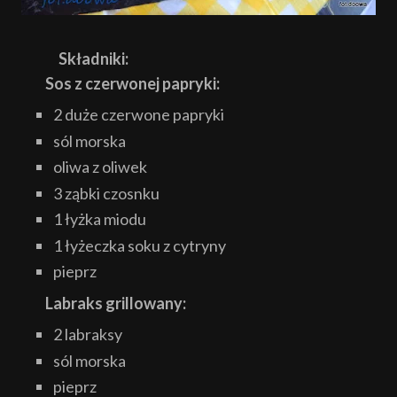
Składniki:
Sos z czerwonej papryki:
2 duże czerwone papryki
sól morska
oliwa z oliwek
3 ząbki czosnku
1 łyżka miodu
1 łyżeczka soku z cytryny
pieprz
Labraks grillowany:
2 labraksy
sól morska
pieprz