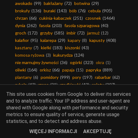
awokado
(99)
bakłażany
(72)
botwina
(29)
brokuły
(136)
buraki
(143)
bób
(76)
cebula
(905)
chrzan
(66)
cukinia-kabaczek
(251)
czosnek
(1464)
dynia
(262)
fasola
(203)
fasola szparagowa
(40)
groch
(172)
grzyby
(585)
imbir
(72)
jarmuż
(12)
kalafior
(95)
kalarepa
(29)
kapary
(8)
kapusty
(408)
kasztany
(7)
kiełki
(183)
kiszonki
(43)
komosa ryżowa
(3)
kukurydza
(124)
nie marnujmy żywności
(36)
ogórki
(323)
okra
(1)
oliwki
(164)
orkisz
(66)
papaja
(15)
papryka
(889)
plantany
(6)
pomidory
(999)
pory
(197)
rabarbar
(62)
rukola
(43)
rzepa
(31)
rzodkiewki
(43)
sałaty
(207)
sezam
(22)
szparagi
(74)
szpinak
(228)
This site uses cookies from Google to deliver its services
topinambur
(13)
trufle
(2)
warzywa egzotyczne
(251)
and to analyze traffic. Your IP address and user-agent are
warzywa strączkowe
(428)
włoszczyzna
(292)
shared with Google along with performance and security
zapomniane owoce i warzywa
(41)
ziemniaki
(487)
metrics to ensure quality of service, generate usage
statistics, and to detect and address abuse.
WIĘCEJ INFORMACJI
AKCEPTUJĘ