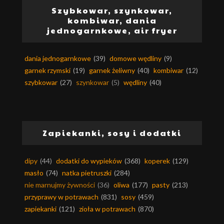
Szybkowar, szynkowar,
kombiwar, dania
jednogarnkowe, air fryer
dania jednogarnkowe
(39)
domowe wędliny
(9)
garnek rzymski
(19)
garnek żeliwny
(40)
kombiwar
(12)
szybkowar
(27)
szynkowar
(5)
wędliny
(40)
Zapiekanki, sosy i dodatki
dipy
(44)
dodatki do wypieków
(368)
koperek
(129)
masło
(74)
natka pietruszki
(284)
nie marnujmy żywności
(36)
oliwa
(177)
pasty
(213)
przyprawy w potrawach
(831)
sosy
(459)
zapiekanki
(121)
zioła w potrawach
(870)