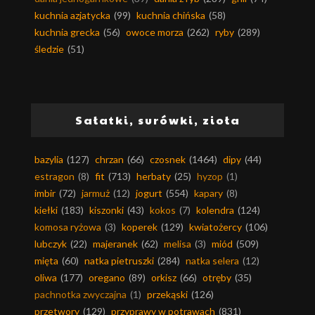
kuchnia azjatycka
(99)
kuchnia chińska
(58)
kuchnia grecka
(56)
owoce morza
(262)
ryby
(289)
śledzie
(51)
Sałatki, surówki, zioła
bazylia
(127)
chrzan
(66)
czosnek
(1464)
dipy
(44)
estragon
(8)
fit
(713)
herbaty
(25)
hyzop
(1)
imbir
(72)
jarmuż
(12)
jogurt
(554)
kapary
(8)
kiełki
(183)
kiszonki
(43)
kokos
(7)
kolendra
(124)
komosa ryżowa
(3)
koperek
(129)
kwiatożercy
(106)
lubczyk
(22)
majeranek
(62)
melisa
(3)
miód
(509)
mięta
(60)
natka pietruszki
(284)
natka selera
(12)
oliwa
(177)
oregano
(89)
orkisz
(66)
otręby
(35)
pachnotka zwyczajna
(1)
przekąski
(126)
przetwory
(129)
przyprawy w potrawach
(831)