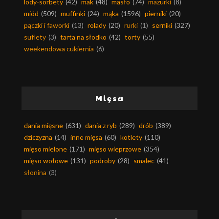
lody-sorbety
(42)
mak
(48)
masło
(74)
mazurki
(8)
miód
(509)
muffinki
(24)
mąka
(1596)
pierniki
(20)
pączki i faworki
(13)
rolady
(20)
rurki
(1)
serniki
(327)
suflety
(3)
tarta na słodko
(42)
torty
(55)
weekendowa cukiernia
(6)
Mięsa
dania mięsne
(631)
dania z ryb
(289)
drób
(389)
dziczyzna
(14)
inne mięsa
(60)
kotlety
(110)
mięso mielone
(171)
mięso wieprzowe
(354)
mięso wołowe
(131)
podroby
(28)
smalec
(41)
słonina
(3)