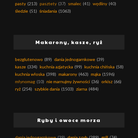
pasty
(213)
pasztety
(37)
smalec
(41)
wędliny
(40)
śledzie
(51)
śniadania
(1063)
Makarony, kasze, ryż
bezglutenowo
(89)
dania jednogarnkowe
(39)
kasze
(334)
kuchnia azjatycka
(99)
kuchnia chińska
(58)
kuchnia włoska
(398)
makarony
(463)
mąka
(1596)
młynomag
(10)
nie marnujmy żywności
(36)
orkisz
(66)
ryż
(254)
szybkie dania
(1503)
ziarna
(484)
Ryby i owoce morza
dania jednogarnkowe
(39)
dania z ryb
(289)
grill
(74)