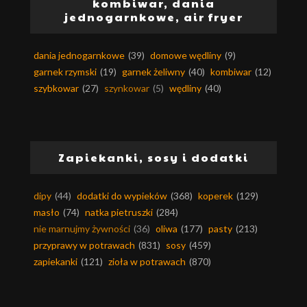
kombiwar, dania
jednogarnkowe, air fryer
dania jednogarnkowe
(39)
domowe wędliny
(9)
garnek rzymski
(19)
garnek żeliwny
(40)
kombiwar
(12)
szybkowar
(27)
szynkowar
(5)
wędliny
(40)
Zapiekanki, sosy i dodatki
dipy
(44)
dodatki do wypieków
(368)
koperek
(129)
masło
(74)
natka pietruszki
(284)
nie marnujmy żywności
(36)
oliwa
(177)
pasty
(213)
przyprawy w potrawach
(831)
sosy
(459)
zapiekanki
(121)
zioła w potrawach
(870)