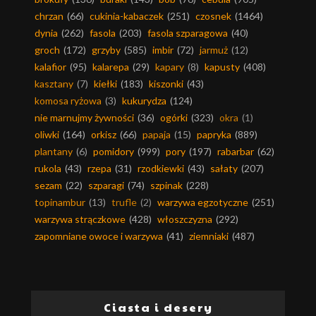
chrzan
(66)
cukinia-kabaczek
(251)
czosnek
(1464)
dynia
(262)
fasola
(203)
fasola szparagowa
(40)
groch
(172)
grzyby
(585)
imbir
(72)
jarmuż
(12)
kalafior
(95)
kalarepa
(29)
kapary
(8)
kapusty
(408)
kasztany
(7)
kiełki
(183)
kiszonki
(43)
komosa ryżowa
(3)
kukurydza
(124)
nie marnujmy żywności
(36)
ogórki
(323)
okra
(1)
oliwki
(164)
orkisz
(66)
papaja
(15)
papryka
(889)
plantany
(6)
pomidory
(999)
pory
(197)
rabarbar
(62)
rukola
(43)
rzepa
(31)
rzodkiewki
(43)
sałaty
(207)
sezam
(22)
szparagi
(74)
szpinak
(228)
topinambur
(13)
trufle
(2)
warzywa egzotyczne
(251)
warzywa strączkowe
(428)
włoszczyzna
(292)
zapomniane owoce i warzywa
(41)
ziemniaki
(487)
Ciasta i desery