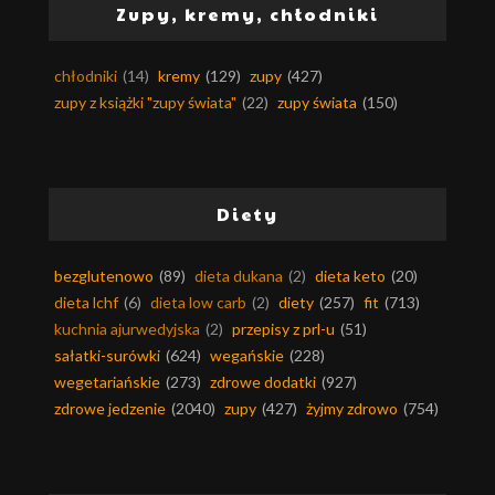
Zupy, kremy, chłodniki
chłodniki
(14)
kremy
(129)
zupy
(427)
zupy z książki "zupy świata"
(22)
zupy świata
(150)
Diety
bezglutenowo
(89)
dieta dukana
(2)
dieta keto
(20)
dieta lchf
(6)
dieta low carb
(2)
diety
(257)
fit
(713)
kuchnia ajurwedyjska
(2)
przepisy z prl-u
(51)
sałatki-surówki
(624)
wegańskie
(228)
wegetariańskie
(273)
zdrowe dodatki
(927)
zdrowe jedzenie
(2040)
zupy
(427)
żyjmy zdrowo
(754)