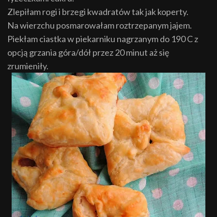
Zlepiłam rogi i brzegi kwadratów tak jak koperty.
Na wierzchu posmarowałam roztrzepanym jajem.
Piekłam ciastka w piekarniku nagrzanym do 190 C z
opcją grzania góra/dół przez 20 minut aż się
zrumieniły.