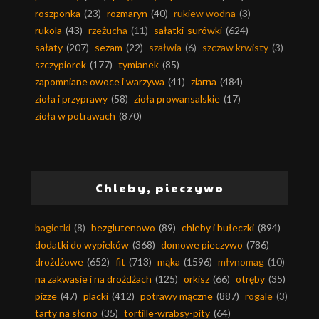
roszponka
(23)
rozmaryn
(40)
rukiew wodna
(3)
rukola
(43)
rzeżucha
(11)
sałatki-surówki
(624)
sałaty
(207)
sezam
(22)
szałwia
(6)
szczaw krwisty
(3)
szczypiorek
(177)
tymianek
(85)
zapomniane owoce i warzywa
(41)
ziarna
(484)
zioła i przyprawy
(58)
zioła prowansalskie
(17)
zioła w potrawach
(870)
Chleby, pieczywo
bagietki
(8)
bezglutenowo
(89)
chleby i bułeczki
(894)
dodatki do wypieków
(368)
domowe pieczywo
(786)
drożdżowe
(652)
fit
(713)
mąka
(1596)
młynomag
(10)
na zakwasie i na drożdżach
(125)
orkisz
(66)
otręby
(35)
pizze
(47)
placki
(412)
potrawy mączne
(887)
rogale
(3)
tarty na słono
(35)
tortille-wrabsy-pity
(64)