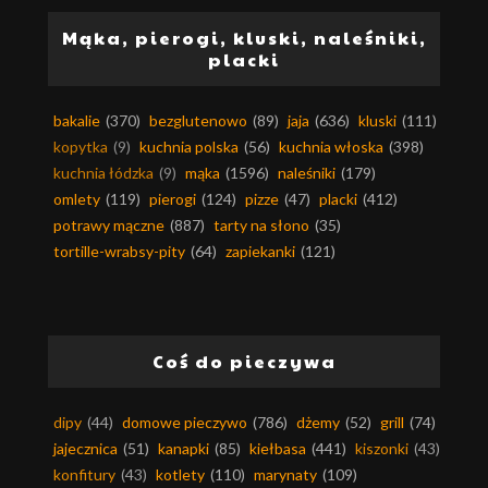
Mąka, pierogi, kluski, naleśniki,
placki
bakalie
(370)
bezglutenowo
(89)
jaja
(636)
kluski
(111)
kopytka
(9)
kuchnia polska
(56)
kuchnia włoska
(398)
kuchnia łódzka
(9)
mąka
(1596)
naleśniki
(179)
omlety
(119)
pierogi
(124)
pizze
(47)
placki
(412)
potrawy mączne
(887)
tarty na słono
(35)
tortille-wrabsy-pity
(64)
zapiekanki
(121)
Coś do pieczywa
dipy
(44)
domowe pieczywo
(786)
dżemy
(52)
grill
(74)
jajecznica
(51)
kanapki
(85)
kiełbasa
(441)
kiszonki
(43)
konfitury
(43)
kotlety
(110)
marynaty
(109)