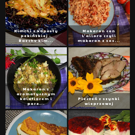
Kimchi z kapusty
Makaron con
pekińskiej -
L'alloro czyli
Baechu kim...
makaron z sos...
Makaron z
aromatycznym
kalafiorem i
Pieczeń z szynki
pore...
wieprzowej