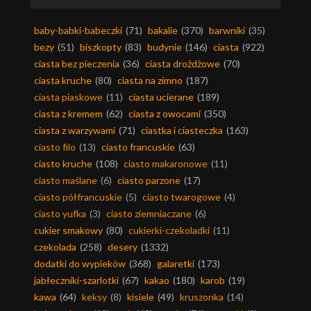
baby-babki-babeczki
(71)
bakalie
(370)
barwniki
(35)
bezy
(51)
biszkopty
(83)
budynie
(146)
ciasta
(922)
ciasta bez pieczenia
(36)
ciasta drożdżowe
(70)
ciasta kruche
(80)
ciasta na zimno
(187)
ciasta piaskowe
(11)
ciasta ucierane
(189)
ciasta z kremem
(62)
ciasta z owocami
(350)
ciasta z warzywami
(71)
ciastka i ciasteczka
(163)
ciasto filo
(13)
ciasto francuskie
(63)
ciasto kruche
(108)
ciasto makaronowe
(11)
ciasto maślane
(6)
ciasto parzone
(17)
ciasto półfrancuskie
(5)
ciasto twarogowe
(4)
ciasto yufka
(3)
ciasto ziemniaczane
(6)
cukier smakowy
(80)
cukierki-czekoladki
(11)
czekolada
(258)
desery
(1332)
dodatki do wypieków
(368)
galaretki
(173)
jabłeczniki-szarlotki
(67)
kakao
(180)
karob
(19)
kawa
(64)
keksy
(8)
kisiele
(49)
kruszonka
(14)