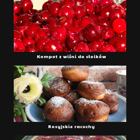
Kompot z wiśni do słoików
Rosyjskie racuchy