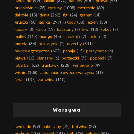
awokado
(99)
bakalie
(370)
banany
(50)
borówki
(95)
brzoskwinie
(76)
cytrusy
(1008)
czereśnie
(69)
daktyle
(15)
dynia
(262)
figi
(24)
granat
(14)
gruszki
(60)
jabłka
(297)
jagody
(58)
jeżyny
(33)
kapary
(8)
karob
(19)
kasztany
(7)
kiwi
(10)
kokos
(7)
maliny
(117)
mango
(45)
marakuja
(7)
melon
(3)
morele
(36)
nektarynki
(2)
orzechy
(541)
owoce egzotyczne
(602)
papaja
(15)
persymona
(6)
pigwa
(16)
plantany
(6)
porzeczki
(73)
poziomki
(7)
rabarbar
(62)
truskawki
(228)
winogrono
(49)
wiśnie
(108)
zapomniane owoce i warzywa
(41)
śliwki
(137)
żurawina
(110)
Warzywa
awokado
(99)
bakłażany
(72)
botwina
(29)
brokuły
(136)
buraki
(143)
bób
(76)
cebula
(905)