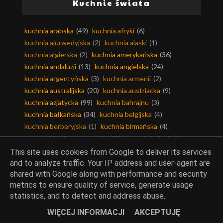
Kuchnie świata
kuchnia arabska
(49)
kuchnia afryki
(6)
kuchnia ajurwedyjska
(2)
kuchnia alaski
(1)
kuchnia algierska
(2)
kuchnia amerykańska
(36)
kuchnia andaluzji
(13)
kuchnia angielska
(24)
kuchnia argentyńska
(3)
kuchnia armenii
(2)
kuchnia australijska
(20)
kuchnia austriacka
(9)
kuchnia azjatycka
(99)
kuchnia bahrajnu
(3)
kuchnia bałkańska
(34)
kuchnia belgijska
(4)
kuchnia berberyjska
(1)
kuchnia birmańska
(4)
kuchnia bliskiego wschodu
(21)
kuchnia boliwii
(1)
kuchnia bośnia i hercegowina
(1)
kuchnia brazylijska
(5)
This site uses cookies from Google to deliver its services
kuchnia bułgarska
(11)
kuchnia chińska
(58)
and to analyze traffic. Your IP address and user-agent are
shared with Google along with performance and security
kuchnia chorwacka
(11)
kuchnia czarnogóry
(2)
metrics to ensure quality of service, generate usage
kuchnia czeska
(7)
kuchnia duńska
(6)
statistics, and to detect and address abuse.
kuchnia egipska
(5)
kuchnia ekwadoru
(1)
kuchnia filipin
(3)
kuchnia fińska
(5)
WIĘCEJ INFORMACJI
AKCEPTUJĘ
kuchnia francuska
(87)
kuchnia grecka
(56)