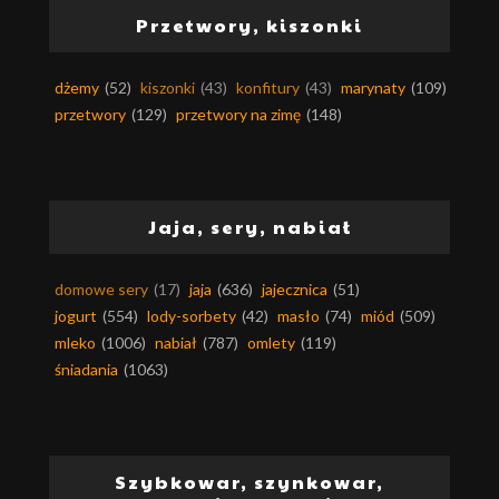
Przetwory, kiszonki
dżemy
(52)
kiszonki
(43)
konfitury
(43)
marynaty
(109)
przetwory
(129)
przetwory na zimę
(148)
Jaja, sery, nabiał
domowe sery
(17)
jaja
(636)
jajecznica
(51)
jogurt
(554)
lody-sorbety
(42)
masło
(74)
miód
(509)
mleko
(1006)
nabiał
(787)
omlety
(119)
śniadania
(1063)
Szybkowar, szynkowar,