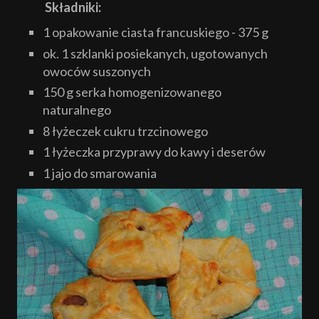
Składniki:
1 opakowanie ciasta francuskiego - 375 g
ok. 1 szklanki posiekanych, ugotowanych
owoców suszonych
150 g serka homogenizowanego
naturalnego
8 łyżeczek cukru trzcinowego
1 łyżeczka przyprawy do kawy i deserów
1 jajo do smarowania