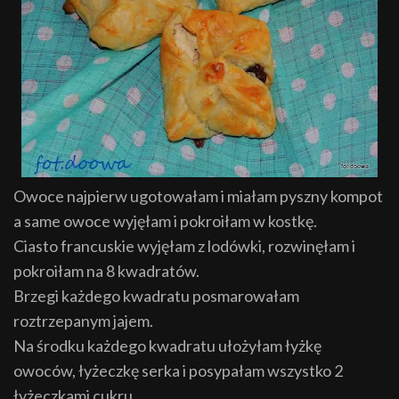
Owoce najpierw ugotowałam i miałam pyszny kompot
a same owoce wyjęłam i pokroiłam w kostkę.
Ciasto francuskie wyjęłam z lodówki, rozwinęłam i
pokroiłam na 8 kwadratów.
Brzegi każdego kwadratu posmarowałam
roztrzepanym jajem.
Na środku każdego kwadratu ułożyłam łyżkę
owoców, łyżeczkę serka i posypałam wszystko 2
łyżeczkami cukru.