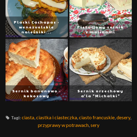
Placki Cachapas -
wenezuelskie
Pistacjowy sernik
naleśniki...
z malinami
Sernik bananowo -
Sernik orzechowy
kokosowy
a'la "Michałki"
ciasta
,
ciastka i ciasteczka
,
ciasto francuskie
,
desery
,
Tagi:
przyprawy w potrawach
,
sery