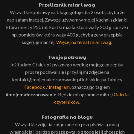
Przelicznik miar i wag
Wszystkie potrawy na blogu gotuje dla 2 osób, chyba że
napisałam inaczej. Zawsze używam w mojej kuchni szklanki
która mierzy 250 ml, kostki masła która waży 200 g i puszki
np. pomidorów która waży 400 g, chyba że w przepisie
sugeruje inaczej.
Więcej na temat miar i wag
.
Twoje potrawy
Jeśli udało Ci się coś pysznego według mojego przepisu,
proszę pochwal się i przyślij mi zdjęcie na
kontakt@mojemaleczarowanie.pl lub wklej na Tablicy
Facebook
/
Instagram
, oznaczając tagiem
#mojemałeczarowanie
. Będzie mi ogromnie miło :)
Galeria
czytelników
.
Fotografie na blogu
Wszystkie zdjęcia załączane do przepisów są moją
własnością i bardzo proszę pytaj o zgodę jeśli chcesz ich