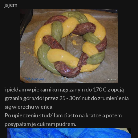
jajem
i piekłam w piekarniku nagrzanym do 170 C z opcją
grzania góra/dół przez 25 - 30 minut do zrumienienia
się wierzchu wieńca.
Po upieczeniu studziłam ciasto na kratce a potem
posypałam je cukrem pudrem.