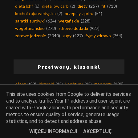
dieta lchf
(6)
dieta low carb
(2)
diety
(257)
fit
(713)
kuchnia ajurwedyjska
(2)
przepisy z prl-u
(51)
sałatki-surówki
(624)
wegańskie
(228)
wegetariańskie
(273)
zdrowe dodatki
(927)
zdrowe jedzenie
(2040)
zupy
(427)
żyjmy zdrowo
(754)
Przetwory, kiszonki
dżemy
(52)
kiszonki
(43)
konfitury
(43)
marynaty
(109)
przetwory
(129)
przetwory na zimę
(148)
This site uses cookies from Google to deliver its services
and to analyze traffic. Your IP address and user-agent are
shared with Google along with performance and security
metrics to ensure quality of service, generate usage
statistics, and to detect and address abuse.
Jaja, sery, nabiał
WIĘCEJ INFORMACJI
AKCEPTUJĘ