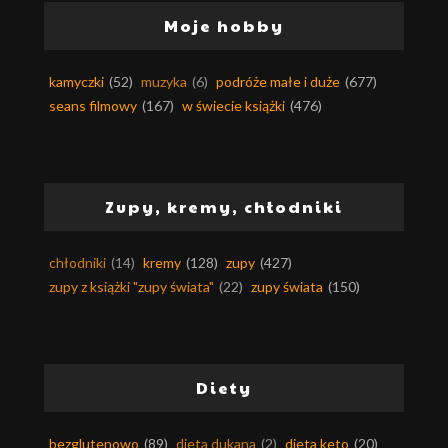
Moje hobby
kamyczki
(52)
muzyka
(6)
podróże małe i duże
(677)
seans filmowy
(167)
w świecie książki
(476)
Zupy, kremy, chłodniki
chłodniki
(14)
kremy
(128)
zupy
(427)
zupy z książki "zupy świata"
(22)
zupy świata
(150)
Diety
bezglutenowo
(89)
dieta dukana
(2)
dieta keto
(20)