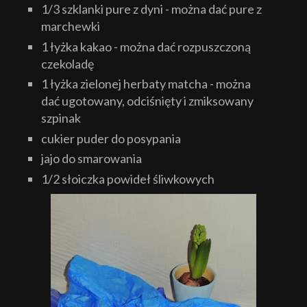
1/3 szklanki pure z dyni - można dać pure z
marchewki
1 łyżka kakao - można dać rozpuszczoną
czekoladę
1 łyżka zielonej herbaty matcha - można
dać ugotowany, odciśnięty i zmiksowany
szpinak
cukier puder do posypania
jajo do smarowania
1/2 słoiczka powideł śliwkowych