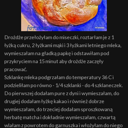
Drożdże przełożyłam do miseczki, roztarłam je z 1
łyżką cukru, 2 łyżkami mąki i 3 łyżkami letniego mleka,
wymieszałam na gładką papkę i odstawiłam pod
przykryciem na 15 minut aby drożdże zaczęły
pracować.
Szklankę mleka podgrzałam do temperatury 36 C i
podzieliłam po równo - 1/4 szklanki - do 4 szklaneczek.
Do pierwszej dodałam pure z dyni i wymieszałam, do
drugiej dodałam łyżkę kakao i również dobrze
wymieszałam, do trzeciej dodałam sproszkowaną
herbatę matcha i dokładnie wymieszałam, czwartą
wlałam z powrotem do garnuszka i włożyłam do niego