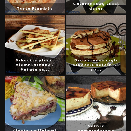
Galaretkowy lekki
Tarte Flambée
deser
Szkockie placki
Drop scones czyli
ziemniaczane -
szkockie naleśniki
Potato sc...
z r...
Sernik
Ciasto z wiśniami
pomarańczowy