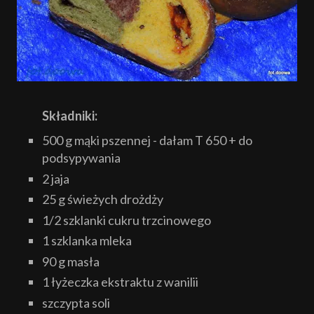
Składniki:
500 g mąki pszennej - dałam T 650 + do
podsypywania
2 jaja
25 g świeżych drożdży
1/2 szklanki cukru trzcinowego
1 szklanka mleka
90 g masła
1 łyżeczka ekstraktu z wanilii
szczypta soli