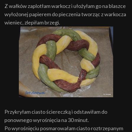
Z wałków zaplotłam warkocz i ułożyłam go na blaszce
wyłożonej papierem do pieczenia tworząc z warkocza
wieniec, zlepiłam brzegi.
Przykryłam ciasto ściereczką i odstawiłam do
ponownego wyrośnięcia na 30 minut.
Po wyrośnięciu posmarowałam ciasto roztrzepanym