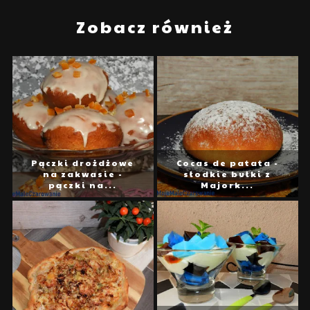
Zobacz również
Pączki drożdżowe
Cocas de patata -
na zakwasie -
słodkie bułki z
pączki na...
Majork...