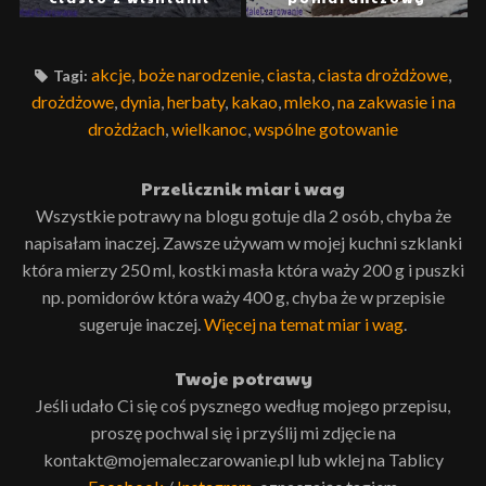
akcje
,
boże narodzenie
,
ciasta
,
ciasta drożdżowe
,
Tagi:
drożdżowe
,
dynia
,
herbaty
,
kakao
,
mleko
,
na zakwasie i na
drożdżach
,
wielkanoc
,
wspólne gotowanie
Przelicznik miar i wag
Wszystkie potrawy na blogu gotuje dla 2 osób, chyba że
napisałam inaczej. Zawsze używam w mojej kuchni szklanki
która mierzy 250 ml, kostki masła która waży 200 g i puszki
np. pomidorów która waży 400 g, chyba że w przepisie
sugeruje inaczej.
Więcej na temat miar i wag
.
Twoje potrawy
Jeśli udało Ci się coś pysznego według mojego przepisu,
proszę pochwal się i przyślij mi zdjęcie na
kontakt@mojemaleczarowanie.pl lub wklej na Tablicy