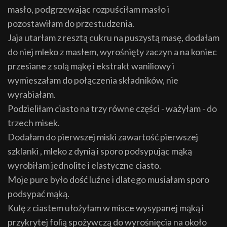
masło, podgrzewając rozpuściłam masło i
pozostawiłam do przestudzenia.
Jaja utarłam z resztą cukru na puszystą masę, dodałam
do niej mleko z masłem, wyrośnięty zaczyn a na koniec
przesiane z solą mąkę i ekstrakt waniliowy i
wymieszałam do połączenia składników, nie
wyrabiałam.
Podzieliłam ciasto na trzy równe części - ważyłam - do
trzech misek.
Dodałam do pierwszej miski zawartość pierwszej
szklanki , mleko z dynią i sporo podsypując mąką
wyrobiłam jednolite i elastyczne ciasto.
Moje pure było dość luźne i dlatego musiałam sporo
podsypać mąką.
Kulę z ciastem ułożyłam w misce wysypanej mąką i
przykrytej folią spożywczą do wyrośnięcia na około