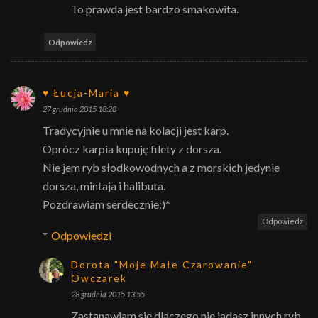
To prawda jest bardzo smakowita.
Odpowiedz
♥ Łucja-Maria ♥
27 grudnia 2015 18:28
Tradycyjnie u mnie na kolacji jest karp.
Oprócz karpia kupuję filety z dorsza.
Nie jem ryb słodkowodnych a z morskich jedynie
dorsza, mintaja i halibuta.
Pozdrawiam serdecznie:)*
Odpowiedz
Odpowiedzi
Dorota "Moje Małe Czarowanie"
Owczarek
28 grudnia 2015 13:55
Zastanawiam się dlaczego nie jadasz innych ryb