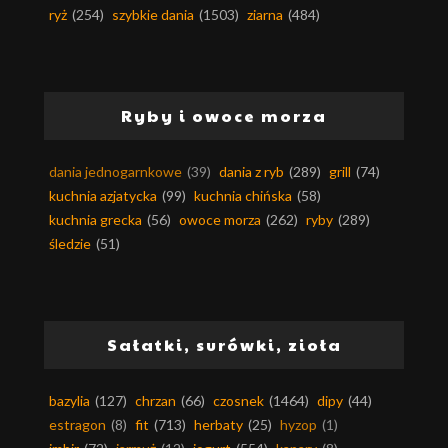
ryż
(254)
szybkie dania
(1503)
ziarna
(484)
Ryby i owoce morza
dania jednogarnkowe
(39)
dania z ryb
(289)
grill
(74)
kuchnia azjatycka
(99)
kuchnia chińska
(58)
kuchnia grecka
(56)
owoce morza
(262)
ryby
(289)
śledzie
(51)
Sałatki, surówki, zioła
bazylia
(127)
chrzan
(66)
czosnek
(1464)
dipy
(44)
estragon
(8)
fit
(713)
herbaty
(25)
hyzop
(1)