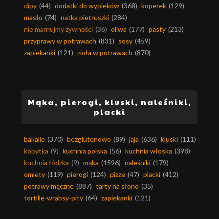
dipy
(44)
dodatki do wypieków
(368)
koperek
(129)
masło
(74)
natka pietruszki
(284)
nie marnujmy żywności
(36)
oliwa
(177)
pasty
(213)
przyprawy w potrawach
(831)
sosy
(459)
zapiekanki
(121)
zioła w potrawach
(870)
Mąka, pierogi, kluski, naleśniki,
placki
bakalie
(370)
bezglutenowo
(89)
jaja
(636)
kluski
(111)
kopytka
(9)
kuchnia polska
(56)
kuchnia włoska
(398)
kuchnia łódzka
(9)
mąka
(1596)
naleśniki
(179)
omlety
(119)
pierogi
(124)
pizze
(47)
placki
(412)
potrawy mączne
(887)
tarty na słono
(35)
tortille-wrabsy-pity
(64)
zapiekanki
(121)