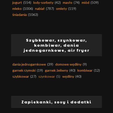
jogurt
(554)
lody-sorbety
(42)
masło
(74)
miód
(509)
mleko
(1006)
nabiał
(787)
omlety
(119)
śniadania
(1063)
Szybkowar, szynkowar,
kombiwar, dania
jednogarnkowe, air fryer
dania jednogarnkowe
(39)
domowe wędliny
(9)
garnek rzymski
(19)
garnek żeliwny
(40)
kombiwar
(12)
szybkowar
(27)
szynkowar
(5)
wędliny
(40)
Zapiekanki, sosy i dodatki