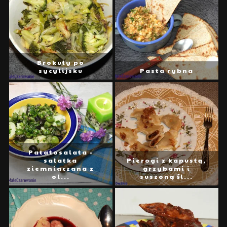
Brokuły po
sycylijsku
Pasta rybna
Patatosalata -
sałatka
Pierogi z kapustą,
ziemniaczana z
grzybami i
ol...
suszoną śl...