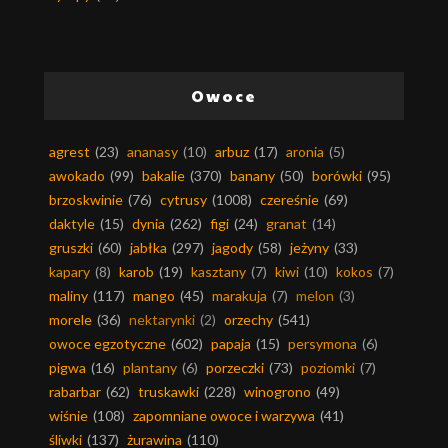
Owoce
agrest
(23)
ananasy
(10)
arbuz
(17)
aronia
(5)
awokado
(99)
bakalie
(370)
banany
(50)
borówki
(95)
brzoskwinie
(76)
cytrusy
(1008)
czereśnie
(69)
daktyle
(15)
dynia
(262)
figi
(24)
granat
(14)
gruszki
(60)
jabłka
(297)
jagody
(58)
jeżyny
(33)
kapary
(8)
karob
(19)
kasztany
(7)
kiwi
(10)
kokos
(7)
maliny
(117)
mango
(45)
marakuja
(7)
melon
(3)
morele
(36)
nektarynki
(2)
orzechy
(541)
owoce egzotyczne
(602)
papaja
(15)
persymona
(6)
pigwa
(16)
plantany
(6)
porzeczki
(73)
poziomki
(7)
rabarbar
(62)
truskawki
(228)
winogrono
(49)
wiśnie
(108)
zapomniane owoce i warzywa
(41)
śliwki
(137)
żurawina
(110)