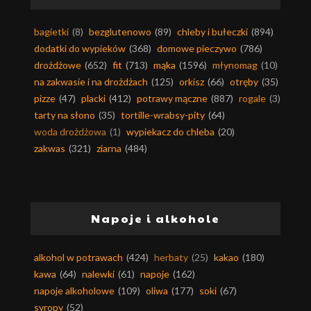
bagietki
(8)
bezglutenowo
(89)
chleby i bułeczki
(894)
dodatki do wypieków
(368)
domowe pieczywo
(786)
drożdżowe
(652)
fit
(713)
mąka
(1596)
młynomag
(10)
na zakwasie i na drożdżach
(125)
orkisz
(66)
otręby
(35)
pizze
(47)
placki
(412)
potrawy mączne
(887)
rogale
(3)
tarty na słono
(35)
tortille-wrabsy-pity
(64)
woda drożdżowa
(1)
wypiekacz do chleba
(20)
zakwas
(321)
ziarna
(484)
Napoje i alkohole
alkohol w potrawach
(424)
herbaty
(25)
kakao
(180)
kawa
(64)
nalewki
(61)
napoje
(162)
napoje alkoholowe
(109)
oliwa
(177)
soki
(67)
syropy
(52)