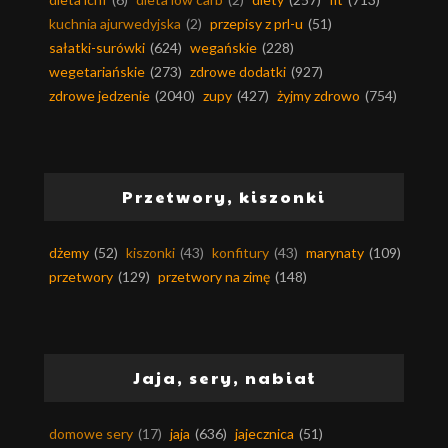
kuchnia ajurwedyjska
(2)
przepisy z prl-u
(51)
sałatki-surówki
(624)
wegańskie
(228)
wegetariańskie
(273)
zdrowe dodatki
(927)
zdrowe jedzenie
(2040)
zupy
(427)
żyjmy zdrowo
(754)
Przetwory, kiszonki
dżemy
(52)
kiszonki
(43)
konfitury
(43)
marynaty
(109)
przetwory
(129)
przetwory na zimę
(148)
Jaja, sery, nabiał
domowe sery
(17)
jaja
(636)
jajecznica
(51)