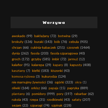
Warzywa
awokado
(99)
bakłażany
(72)
botwina
(29)
brokuły
(136)
buraki
(143)
bób
(76)
cebula
(905)
chrzan
(66)
cukinia-kabaczek
(251)
czosnek
(1464)
dynia
(262)
fasola
(203)
fasola szparagowa
(40)
groch
(172)
grzyby
(585)
imbir
(72)
jarmuż
(12)
kalafior
(95)
kalarepa
(29)
kapary
(8)
kapusty
(408)
kasztany
(7)
kiełki
(183)
kiszonki
(43)
komosa ryżowa
(3)
kukurydza
(124)
nie marnujmy żywności
(36)
ogórki
(323)
okra
(1)
oliwki
(164)
orkisz
(66)
papaja
(15)
papryka
(889)
plantany
(6)
pomidory
(999)
pory
(197)
rabarbar
(62)
rukola
(43)
rzepa
(31)
rzodkiewki
(43)
sałaty
(207)
sezam
(22)
szparagi
(74)
szpinak
(228)