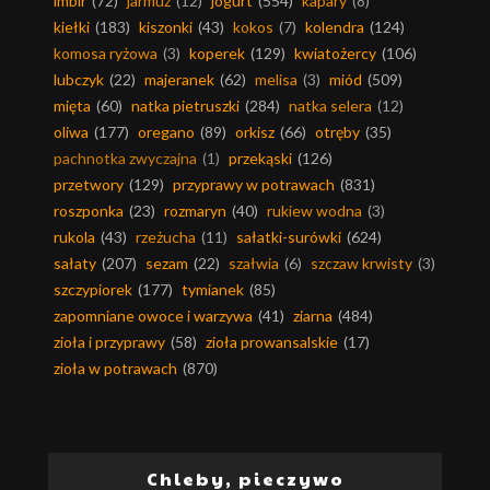
imbir
(72)
jarmuż
(12)
jogurt
(554)
kapary
(8)
kiełki
(183)
kiszonki
(43)
kokos
(7)
kolendra
(124)
komosa ryżowa
(3)
koperek
(129)
kwiatożercy
(106)
lubczyk
(22)
majeranek
(62)
melisa
(3)
miód
(509)
mięta
(60)
natka pietruszki
(284)
natka selera
(12)
oliwa
(177)
oregano
(89)
orkisz
(66)
otręby
(35)
pachnotka zwyczajna
(1)
przekąski
(126)
przetwory
(129)
przyprawy w potrawach
(831)
roszponka
(23)
rozmaryn
(40)
rukiew wodna
(3)
rukola
(43)
rzeżucha
(11)
sałatki-surówki
(624)
sałaty
(207)
sezam
(22)
szałwia
(6)
szczaw krwisty
(3)
szczypiorek
(177)
tymianek
(85)
zapomniane owoce i warzywa
(41)
ziarna
(484)
zioła i przyprawy
(58)
zioła prowansalskie
(17)
zioła w potrawach
(870)
Chleby, pieczywo