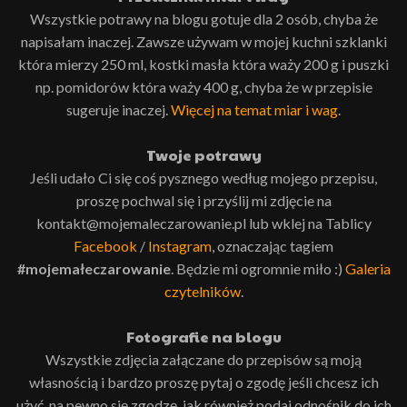
Wszystkie potrawy na blogu gotuje dla 2 osób, chyba że
napisałam inaczej. Zawsze używam w mojej kuchni szklanki
która mierzy 250 ml, kostki masła która waży 200 g i puszki
np. pomidorów która waży 400 g, chyba że w przepisie
sugeruje inaczej.
Więcej na temat miar i wag
.
Twoje potrawy
Jeśli udało Ci się coś pysznego według mojego przepisu,
proszę pochwal się i przyślij mi zdjęcie na
kontakt@mojemaleczarowanie.pl lub wklej na Tablicy
Facebook
/
Instagram
, oznaczając tagiem
#mojemałeczarowanie
. Będzie mi ogromnie miło :)
Galeria
czytelników
.
Fotografie na blogu
Wszystkie zdjęcia załączane do przepisów są moją
własnością i bardzo proszę pytaj o zgodę jeśli chcesz ich
użyć, na pewno się zgodzę, jak również podaj odnośnik do ich