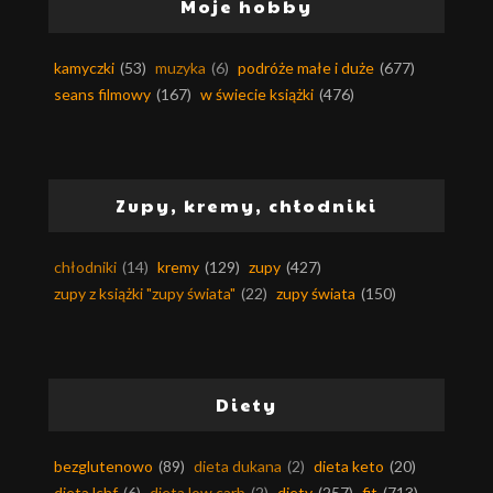
Moje hobby
kamyczki
(53)
muzyka
(6)
podróże małe i duże
(677)
seans filmowy
(167)
w świecie książki
(476)
Zupy, kremy, chłodniki
chłodniki
(14)
kremy
(129)
zupy
(427)
zupy z książki "zupy świata"
(22)
zupy świata
(150)
Diety
bezglutenowo
(89)
dieta dukana
(2)
dieta keto
(20)
dieta lchf
(6)
dieta low carb
(2)
diety
(257)
fit
(713)