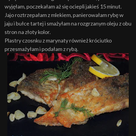
wyjęłam, poczekałam aż się ociepli jakieś 15 minut.
Jajo roztrzepałam z mlekiem, panierowałam rybę w
jaju i bułce tartej i smażyłam na rozgrzanym oleju z obu
stron na złoty kolor.
Plastry czosnku z marynaty również króciutko
przesmażyłam i podałam z rybą.