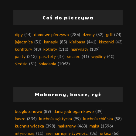
Coś do pieczywa
dipy
(44)
domowe pieczywo
(786)
dżemy
(52)
grill
(74)
jajecznica
(51)
kanapki
(85)
kiełbasa
(441)
kiszonki
(43)
konfitury
(43)
kotlety
(110)
marynaty
(109)
pasty
(213)
pasztety
(37)
smalec
(41)
wędliny
(40)
śledzie
(51)
śniadania
(1063)
Makarony, kasze, ryż
bezglutenowo
(89)
dania jednogarnkowe
(39)
kasze
(334)
kuchnia azjatycka
(99)
kuchnia chińska
(58)
kuchnia włoska
(398)
makarony
(463)
mąka
(1596)
młynomag
(10)
nie marnujmy żywności
(36)
orkisz
(66)