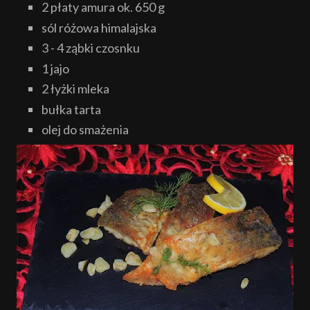
2 płaty amura ok. 650 g
sól różowa himalajska
3 - 4 ząbki czosnku
1 jajo
2 łyżki mleka
bułka tarta
olej do smażenia