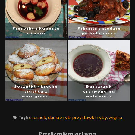
Pierożki z kapustą
Pikantne śledzie
i kaszą
po bałkańsku
Soczniki - kruche
Barszczyk
ciastka z
czerwony na
twarogiem...
wołowinie
czosnek
,
dania z ryb
,
przystawki
,
ryby
,
wigilia
Tagi:
Przelicznik miar i wag