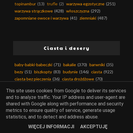
topinambur
(13)
trufle
(2)
warzywa egzotyczne
(251)
warzywa strączkowe
(428)
włoszczyzna
(292)
zapomniane owoce i warzywa
(41)
ziemniaki
(487)
Ciasta i desery
baby-babki-babeczki
(71)
bakalie
(370)
barwniki
(35)
bezy
(51)
biszkopty
(83)
budynie
(146)
ciasta
(922)
ciasta bez pieczenia
(36)
ciasta drożdżowe
(70)
ciasta kruche
(80)
ciasta na zimno
(187)
This site uses cookies from Google to deliver its services
ciasta piaskowe
(11)
ciasta ucierane
(189)
and to analyze traffic. Your IP address and user-agent are
ciasta z kremem
(62)
ciasta z owocami
(350)
shared with Google along with performance and security
ciasta z warzywami
(71)
ciastka i ciasteczka
(163)
metrics to ensure quality of service, generate usage
ciasto filo
(13)
ciasto francuskie
(63)
statistics, and to detect and address abuse.
ciasto kruche
(108)
ciasto makaronowe
(11)
WIĘCEJ INFORMACJI
AKCEPTUJĘ
ciasto maślane
(6)
ciasto parzone
(17)