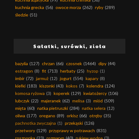
kuchnia grecka
(56)
owoce morza
(262)
ryby
(289)
śledzie
(51)
Sałatki, surówki, zioła
bazylia
(127)
chrzan
(66)
czosnek
(1464)
dipy
(44)
estragon
(8)
fit
(713)
herbaty
(25)
hyzop
(1)
imbir
(72)
jarmuż
(12)
jogurt
(554)
kapary
(8)
kiełki
(183)
kiszonki
(43)
kokos
(7)
kolendra
(124)
komosa ryżowa
(3)
koperek
(129)
kwiatożercy
(106)
lubczyk
(22)
majeranek
(62)
melisa
(3)
miód
(509)
mięta
(60)
natka pietruszki
(284)
natka selera
(12)
oliwa
(177)
oregano
(89)
orkisz
(66)
otręby
(35)
pachnotka zwyczajna
(1)
przekąski
(126)
przetwory
(129)
przyprawy w potrawach
(831)
roszponka
(23)
rozmaryn
(40)
rukiew wodna
(3)