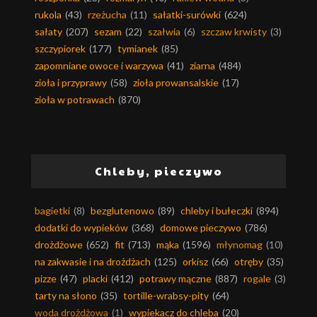
rukola
(43)
rzeżucha
(11)
sałatki-surówki
(624)
sałaty
(207)
sezam
(22)
szałwia
(6)
szczaw krwisty
(3)
szczypiorek
(177)
tymianek
(85)
zapomniane owoce i warzywa
(41)
ziarna
(484)
zioła i przyprawy
(58)
zioła prowansalskie
(17)
zioła w potrawach
(870)
Chleby, pieczywo
bagietki
(8)
bezglutenowo
(89)
chleby i bułeczki
(894)
dodatki do wypieków
(368)
domowe pieczywo
(786)
drożdżowe
(652)
fit
(713)
mąka
(1596)
młynomag
(10)
na zakwasie i na drożdżach
(125)
orkisz
(66)
otręby
(35)
pizze
(47)
placki
(412)
potrawy mączne
(887)
rogale
(3)
tarty na słono
(35)
tortille-wrabsy-pity
(64)
woda drożdżowa
(1)
wypiekacz do chleba
(20)