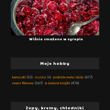
Wiśnie smażone w syropie
Moje hobby
kamyczki
(52)
muzyka
(6)
podróże małe i duże
(677)
seans filmowy
(167)
w świecie książki
(476)
Zupy, kremy, chłodniki