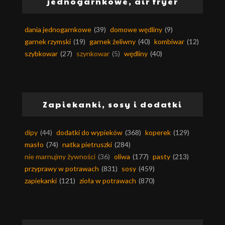
jednogarnkowe, air fryer
dania jednogarnkowe
(39)
domowe wędliny
(9)
garnek rzymski
(19)
garnek żeliwny
(40)
kombiwar
(12)
szybkowar
(27)
szynkowar
(5)
wędliny
(40)
Zapiekanki, sosy i dodatki
dipy
(44)
dodatki do wypieków
(368)
koperek
(129)
masło
(74)
natka pietruszki
(284)
nie marnujmy żywności
(36)
oliwa
(177)
pasty
(213)
przyprawy w potrawach
(831)
sosy
(459)
zapiekanki
(121)
zioła w potrawach
(870)