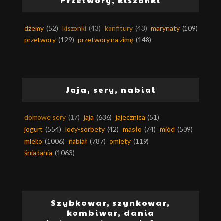
Przetwory, kiszonki
dżemy
(52)
kiszonki
(43)
konfitury
(43)
marynaty
(109)
przetwory
(129)
przetwory na zimę
(148)
Jaja, sery, nabiał
domowe sery
(17)
jaja
(636)
jajecznica
(51)
jogurt
(554)
lody-sorbety
(42)
masło
(74)
miód
(509)
mleko
(1006)
nabiał
(787)
omlety
(119)
śniadania
(1063)
Szybkowar, szynkowar,
kombiwar, dania