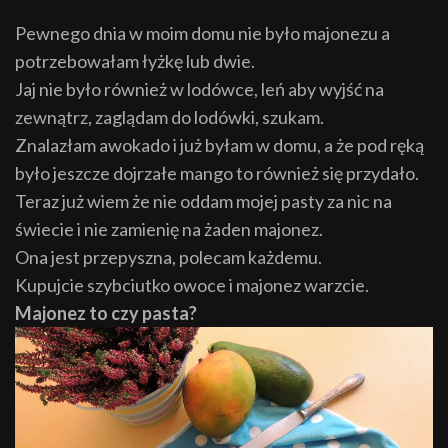
Pewnego dnia w moim domu nie było majonezu a
potrzebowałam łyżkę lub dwie.
Jaj nie było również w lodówce, leń aby wyjść na
zewnątrz, zaglądam do lodówki, szukam.
Znalazłam awokado i już byłam w domu, a że pod ręką
było jeszcze dojrzałe mango to również się przydało.
Teraz już wiem że nie oddam mojej pasty za nic na
świecie i nie zamienię na żaden majonez.
Ona jest przepyszna, polecam każdemu.
Kupujcie szybciutko owoce i majonez warzcie.
Majonez to czy pasta?