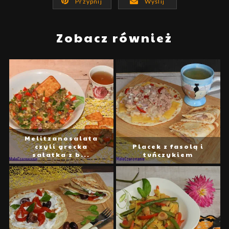
Przypnij
Wyślij
Zobacz również
Melitzanosalata
czyli grecka
Placek z fasolą i
sałatka z b...
tuńczykiem