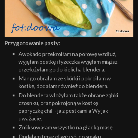
Przygotowanie pasty:
Awokado przekroiłam na połowę wzdłuż,
wyjęłam pestkę i łyżeczka wyjęłam miąższ,
przełożyłam go do kielicha blendera.
Mango obrałam ze skórki i pokroiłam w
kostkę, dodałam również do blendera.
Do blendera włożyłam także obrane ząbki
czosnku, oraz pokrojoną w kostkę
papryczkę chili - ja z pestkami a Wy jak
uważacie.
Zmiksowałam wszystko na gładką masę.
Dodałam teraz oliwę i sól do smaku,