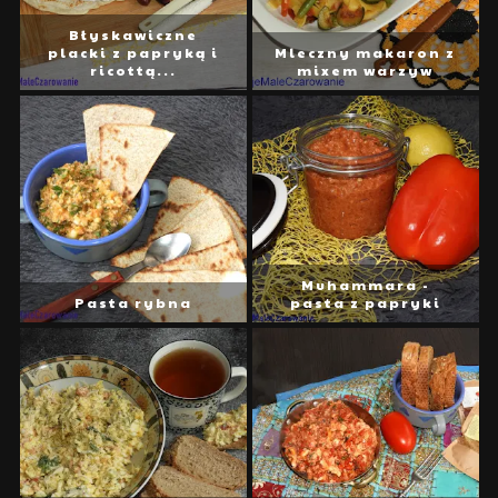
Błyskawiczne
placki z papryką i
Mleczny makaron z
ricottą...
mixem warzyw
Muhammara -
Pasta rybna
pasta z papryki