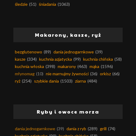
śledzie
(51)
śniadania
(1063)
Makarony, kasze, ryż
bezglutenowo
(89)
dania jednogarnkowe
(39)
kasze
(334)
kuchnia azjatycka
(99)
kuchnia chińska
(58)
kuchnia włoska
(398)
makarony
(463)
mąka
(1596)
młynomag
(10)
nie marnujmy żywności
(36)
orkisz
(66)
ryż
(254)
szybkie dania
(1503)
ziarna
(484)
Ryby i owoce morza
dania jednogarnkowe
(39)
dania z ryb
(289)
grill
(74)
kuchnia azjatycka
(99)
kuchnia chińska
(58)