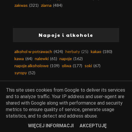
zakwas
(321)
ziarna
(484)
Napoje i alkohole
alkohol w potrawach
(424)
herbaty
(25)
kakao
(180)
kawa
(64)
nalewki
(61)
napoje
(162)
napoje alkoholowe
(109)
oliwa
(177)
soki
(67)
syropy
(52)
This site uses cookies from Google to deliver its services
and to analyze traffic. Your IP address and user-agent are
Owoce
shared with Google along with performance and security
metrics to ensure quality of service, generate usage
statistics, and to detect and address abuse.
agrest
(23)
ananasy
(10)
arbuz
(17)
aronia
(5)
WIĘCEJ INFORMACJI
AKCEPTUJĘ
awokado
(99)
bakalie
(370)
banany
(50)
borówki
(95)