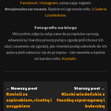
Facebook
/
Instagram
, oznaczając tagiem
#mojemałeczarowanie
. Będzie mi ogromnie miło :)
Galeria
czytelników
.
Fotografie na blogu
Wszystkie zdjęcia załączane do przepisów są moją
własnością i bardzo proszę pytaj o zgodę jeśli chcesz ich
użyć, na pewno się zgodzę, jak również podaj odnośnik do ich
autora jeśli odnosisz się do przepisu - tak niewiele a będzie
mi bardzo miło.
Kontakt
.
← Nowszy post
Starszy post →
Ravioli ze
Kluski wiedeńskie z
szpinakiem, ricottą i
fasolką szparagową i
oscypkiem
bułeczką