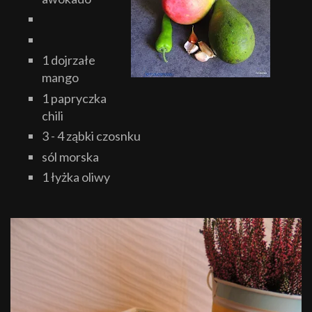
1 dojrzałe
mango
1 papryczka
chili
3 - 4 ząbki czosnku
sól morska
1 łyżka oliwy