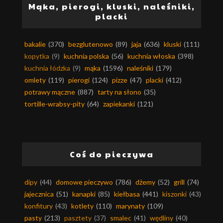
Mąka, pierogi, kluski, naleśniki,
placki
bakalie
(370)
bezglutenowo
(89)
jaja
(636)
kluski
(111)
kopytka
(9)
kuchnia polska
(56)
kuchnia włoska
(398)
kuchnia łódzka
(9)
mąka
(1596)
naleśniki
(179)
omlety
(119)
pierogi
(124)
pizze
(47)
placki
(412)
potrawy mączne
(887)
tarty na słono
(35)
tortille-wrabsy-pity
(64)
zapiekanki
(121)
Coś do pieczywa
dipy
(44)
domowe pieczywo
(786)
dżemy
(52)
grill
(74)
jajecznica
(51)
kanapki
(85)
kiełbasa
(441)
kiszonki
(43)
konfitury
(43)
kotlety
(110)
marynaty
(109)
pasty
(213)
pasztety
(37)
smalec
(41)
wędliny
(40)