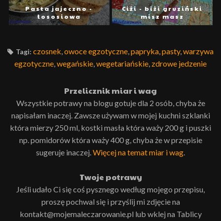
Pasta jajeczno -
Ciżi - biżi gruziński
łososiowa
misz masz
czosnek
,
owoce egzotyczne
,
papryka
,
pasty
,
warzywa
Tagi:
egzotyczne
,
wegańskie
,
wegetariańskie
,
zdrowe jedzenie
Przelicznik miar i wag
Wszystkie potrawy na blogu gotuje dla 2 osób, chyba że
napisałam inaczej. Zawsze używam w mojej kuchni szklanki
która mierzy 250 ml, kostki masła która waży 200 g i puszki
np. pomidorów która waży 400 g, chyba że w przepisie
sugeruje inaczej.
Więcej na temat miar i wag
.
Twoje potrawy
Jeśli udało Ci się coś pysznego według mojego przepisu,
proszę pochwal się i przyślij mi zdjęcie na
kontakt@mojemaleczarowanie.pl lub wklej na Tablicy