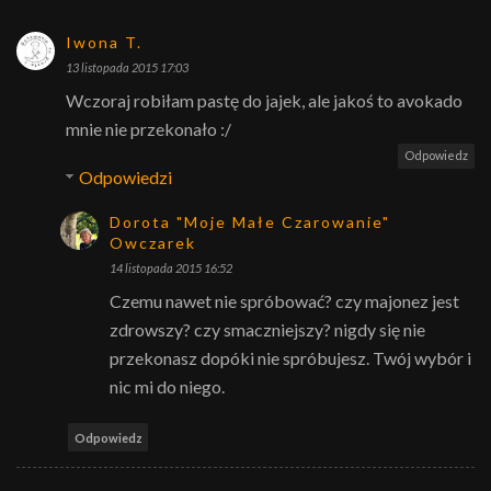
Iwona T.
13 listopada 2015 17:03
Wczoraj robiłam pastę do jajek, ale jakoś to avokado
mnie nie przekonało :/
Odpowiedz
Odpowiedzi
Dorota "Moje Małe Czarowanie"
Owczarek
14 listopada 2015 16:52
Czemu nawet nie spróbować? czy majonez jest
zdrowszy? czy smaczniejszy? nigdy się nie
przekonasz dopóki nie spróbujesz. Twój wybór i
nic mi do niego.
Odpowiedz