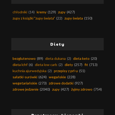
chłodniki
(14)
kremy
(129)
zupy
(427)
zupy z książki "zupy świata"
(22)
zupy świata
(150)
Diety
bezglutenowo
(89)
dieta dukana
(2)
dieta keto
(20)
dieta lchf
(6)
dieta low carb
(2)
diety
(257)
fit
(713)
kuchnia ajurwedyjska
(2)
przepisy z prl-u
(51)
sałatki-surówki
(624)
wegańskie
(228)
wegetariańskie
(273)
zdrowe dodatki
(927)
zdrowe jedzenie
(2040)
zupy
(427)
żyjmy zdrowo
(754)