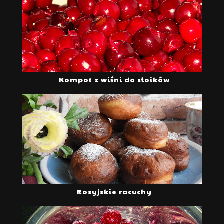
Kompot z wiśni do słoików
Rosyjskie racuchy