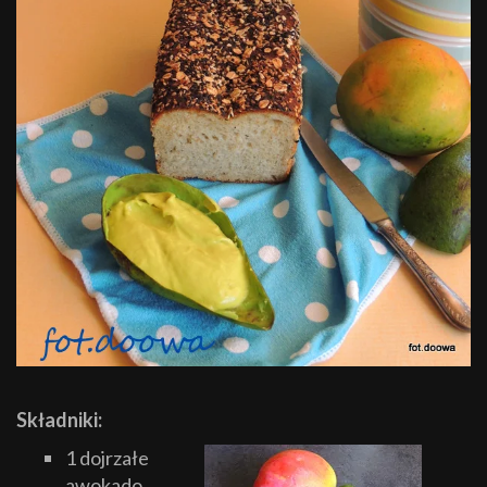
Składniki:
1 dojrzałe
awokado