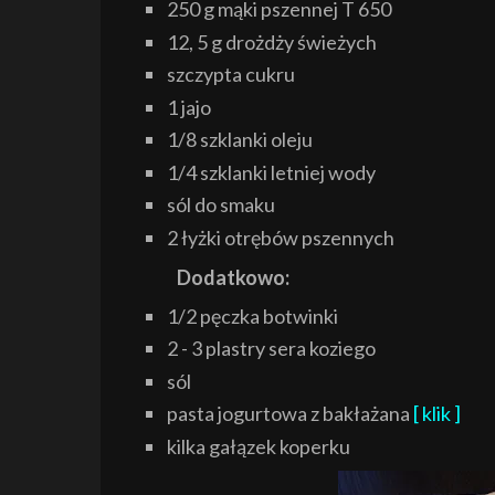
250 g mąki pszennej T 650
12, 5 g drożdży świeżych
szczypta cukru
1 jajo
1/8 szklanki oleju
1/4 szklanki letniej wody
sól do smaku
2 łyżki otrębów pszennych
Dodatkowo:
1/2 pęczka botwinki
2 - 3 plastry sera koziego
sól
pasta jogurtowa z bakłażana
[ klik ]
kilka gałązek koperku