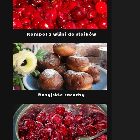
Kompot z wiśni do słoików
Rosyjskie racuchy