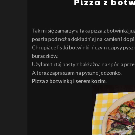
Pizza z bot
Tak mi się zamarzyła taka pizza z botwinką już
poszła pod nóż a dokładniej na kamień i do pi
Chrupiące listki botwinki niczym czipsy pysz
buraczków.
Użyłam tutaj pasty z bakłażna na spód a prze
A teraz zapraszam na pyszne jedzonko.
Pizza z botwinką i serem kozim.