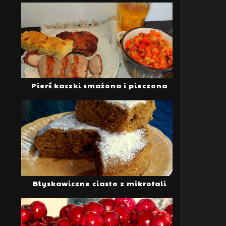
Pierś kaczki smażona i pieczona
Błyskawiczne ciasto z mikrofali