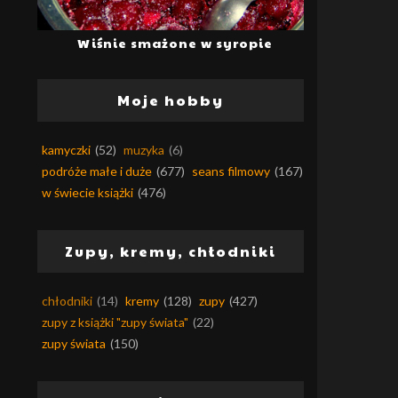
Wiśnie smażone w syropie
Moje hobby
kamyczki
(52)
muzyka
(6)
podróże małe i duże
(677)
seans filmowy
(167)
w świecie książki
(476)
Zupy, kremy, chłodniki
chłodniki
(14)
kremy
(128)
zupy
(427)
zupy z książki "zupy świata"
(22)
zupy świata
(150)