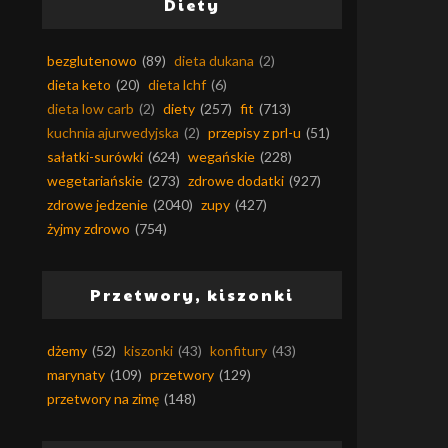
Diety
bezglutenowo
(89)
dieta dukana
(2)
dieta keto
(20)
dieta lchf
(6)
dieta low carb
(2)
diety
(257)
fit
(713)
kuchnia ajurwedyjska
(2)
przepisy z prl-u
(51)
sałatki-surówki
(624)
wegańskie
(228)
wegetariańskie
(273)
zdrowe dodatki
(927)
zdrowe jedzenie
(2040)
zupy
(427)
żyjmy zdrowo
(754)
Przetwory, kiszonki
dżemy
(52)
kiszonki
(43)
konfitury
(43)
marynaty
(109)
przetwory
(129)
przetwory na zimę
(148)