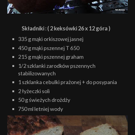
Składniki : ( 2 keksówki 26 x 12 góra )
335 g mąki orkiszowej jasnej
450 g mąki
pszennej T 650
215 g mąki pszennej graham
1/2 szklanki zarodków pszennych
stabilizowanych
1 szklanka cebulki prażonej + do posypania
2 łyżeczki soli
50 g świeżych drożdży
750 ml letniej wody