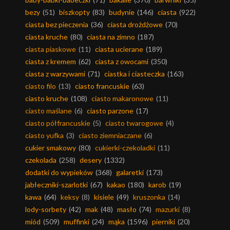
bezy
(51)
biszkopty
(83)
budynie
(146)
ciasta
(922)
ciasta bez pieczenia
(36)
ciasta drożdżowe
(70)
ciasta kruche
(80)
ciasta na zimno
(187)
ciasta piaskowe
(11)
ciasta ucierane
(189)
ciasta z kremem
(62)
ciasta z owocami
(350)
ciasta z warzywami
(71)
ciastka i ciasteczka
(163)
ciasto filo
(13)
ciasto francuskie
(63)
ciasto kruche
(108)
ciasto makaronowe
(11)
ciasto maślane
(6)
ciasto parzone
(17)
ciasto półfrancuskie
(5)
ciasto twarogowe
(4)
ciasto yufka
(3)
ciasto ziemniaczane
(6)
cukier smakowy
(80)
cukierki-czekoladki
(11)
czekolada
(258)
desery
(1332)
dodatki do wypieków
(368)
galaretki
(173)
jabłeczniki-szarlotki
(67)
kakao
(180)
karob
(19)
kawa
(64)
keksy
(8)
kisiele
(49)
kruszonka
(14)
lody-sorbety
(42)
mak
(48)
masło
(74)
mazurki
(8)
miód
(509)
muffinki
(24)
mąka
(1596)
pierniki
(20)