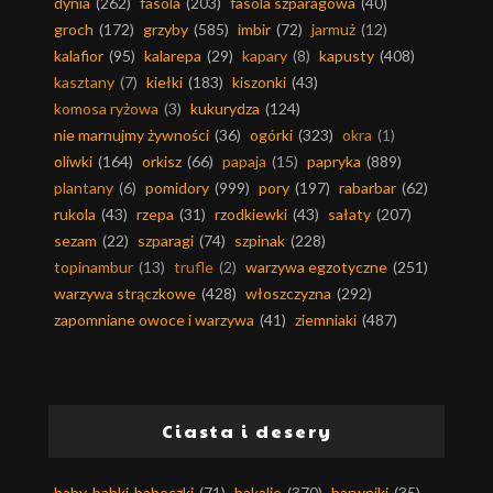
dynia
(262)
fasola
(203)
fasola szparagowa
(40)
groch
(172)
grzyby
(585)
imbir
(72)
jarmuż
(12)
kalafior
(95)
kalarepa
(29)
kapary
(8)
kapusty
(408)
kasztany
(7)
kiełki
(183)
kiszonki
(43)
komosa ryżowa
(3)
kukurydza
(124)
nie marnujmy żywności
(36)
ogórki
(323)
okra
(1)
oliwki
(164)
orkisz
(66)
papaja
(15)
papryka
(889)
plantany
(6)
pomidory
(999)
pory
(197)
rabarbar
(62)
rukola
(43)
rzepa
(31)
rzodkiewki
(43)
sałaty
(207)
sezam
(22)
szparagi
(74)
szpinak
(228)
topinambur
(13)
trufle
(2)
warzywa egzotyczne
(251)
warzywa strączkowe
(428)
włoszczyzna
(292)
zapomniane owoce i warzywa
(41)
ziemniaki
(487)
Ciasta i desery
baby-babki-babeczki
(71)
bakalie
(370)
barwniki
(35)