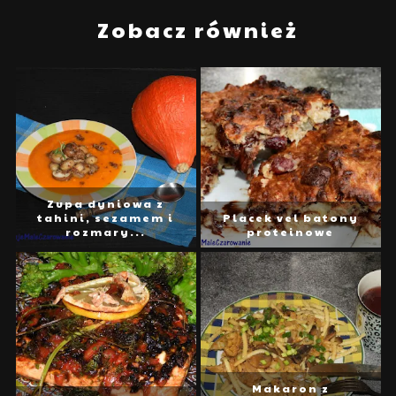
Zobacz również
Zupa dyniowa z
tahini, sezamem i
Placek vel batony
rozmary...
proteinowe
Makaron z