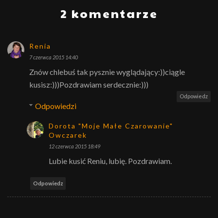
2 komentarze
Renia
7 czerwca 2015 14:40
Znów chlebuś tak pysznie wyglądający:))ciągle
kusisz:)))Pozdrawiam serdecznie:)))
Odpowiedz
Odpowiedzi
Dorota "Moje Małe Czarowanie"
Owczarek
12 czerwca 2015 18:49
Lubie kusić Reniu, lubię. Pozdrawiam.
Odpowiedz