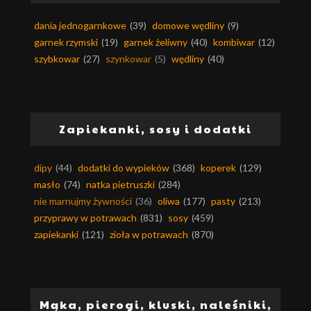
dania jednogarnkowe
(39)
domowe wędliny
(9)
garnek rzymski
(19)
garnek żeliwny
(40)
kombiwar
(12)
szybkowar
(27)
szynkowar
(5)
wędliny
(40)
Zapiekanki, sosy i dodatki
dipy
(44)
dodatki do wypieków
(368)
koperek
(129)
masło
(74)
natka pietruszki
(284)
nie marnujmy żywności
(36)
oliwa
(177)
pasty
(213)
przyprawy w potrawach
(831)
sosy
(459)
zapiekanki
(121)
zioła w potrawach
(870)
Mąka, pierogi, kluski, naleśniki,