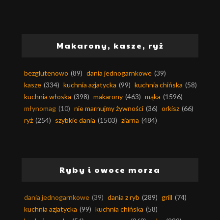
Makarony, kasze, ryż
bezglutenowo
(89)
dania jednogarnkowe
(39)
kasze
(334)
kuchnia azjatycka
(99)
kuchnia chińska
(58)
kuchnia włoska
(398)
makarony
(463)
mąka
(1596)
młynomag
(10)
nie marnujmy żywności
(36)
orkisz
(66)
ryż
(254)
szybkie dania
(1503)
ziarna
(484)
Ryby i owoce morza
dania jednogarnkowe
(39)
dania z ryb
(289)
grill
(74)
kuchnia azjatycka
(99)
kuchnia chińska
(58)