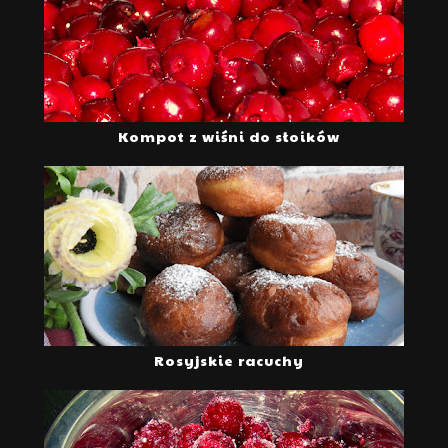
Kompot z wiśni do słoików
Rosyjskie racuchy