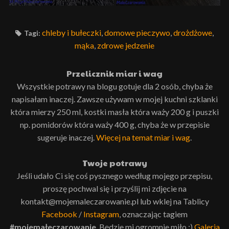
chleby i bułeczki
,
domowe pieczywo
,
drożdżowe
,
Tagi:
mąka
,
zdrowe jedzenie
Przelicznik miar i wag
Wszystkie potrawy na blogu gotuje dla 2 osób, chyba że
napisałam inaczej. Zawsze używam w mojej kuchni szklanki
która mierzy 250 ml, kostki masła która waży 200 g i puszki
np. pomidorów która waży 400 g, chyba że w przepisie
sugeruje inaczej.
Więcej na temat miar i wag
.
Twoje potrawy
Jeśli udało Ci się coś pysznego według mojego przepisu,
proszę pochwal się i przyślij mi zdjęcie na
kontakt@mojemaleczarowanie.pl lub wklej na Tablicy
Facebook
/
Instagram
, oznaczając tagiem
#mojemałeczarowanie
. Będzie mi ogromnie miło :)
Galeria