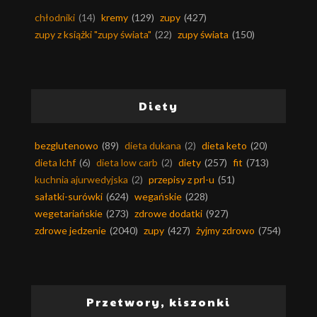
chłodniki
(14)
kremy
(129)
zupy
(427)
zupy z książki "zupy świata"
(22)
zupy świata
(150)
Diety
bezglutenowo
(89)
dieta dukana
(2)
dieta keto
(20)
dieta lchf
(6)
dieta low carb
(2)
diety
(257)
fit
(713)
kuchnia ajurwedyjska
(2)
przepisy z prl-u
(51)
sałatki-surówki
(624)
wegańskie
(228)
wegetariańskie
(273)
zdrowe dodatki
(927)
zdrowe jedzenie
(2040)
zupy
(427)
żyjmy zdrowo
(754)
Przetwory, kiszonki