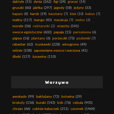
daktyle
(15)
dynia
(262)
figi
(24)
granat
(14)
gruszki
(60)
jabłka
(297)
jagody
(58)
jeżyny
(33)
kapary
(8)
karob
(19)
kasztany
(7)
kiwi
(10)
kokos
(7)
maliny
(117)
mango
(45)
marakuja
(7)
melon
(3)
morele
(36)
nektarynki
(2)
orzechy
(541)
owoce egzotyczne
(602)
papaja
(15)
persymona
(6)
pigwa
(16)
plantany
(6)
porzeczki
(73)
poziomki
(7)
rabarbar
(62)
truskawki
(228)
winogrono
(49)
wiśnie
(108)
zapomniane owoce i warzywa
(41)
śliwki
(137)
żurawina
(110)
Warzywa
awokado
(99)
bakłażany
(72)
botwina
(29)
brokuły
(136)
buraki
(143)
bób
(76)
cebula
(905)
chrzan
(66)
cukinia-kabaczek
(251)
czosnek
(1464)