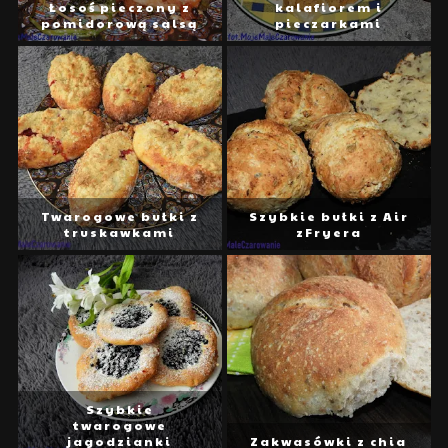
Łosoś pieczony z
kalafiorem i
pomidorową salsą
pieczarkami
Twarogowe bułki z
Szybkie bułki z Air
truskawkami
zFryera
Szybkie
twarogowe
jagodzianki
Zakwasówki z chia