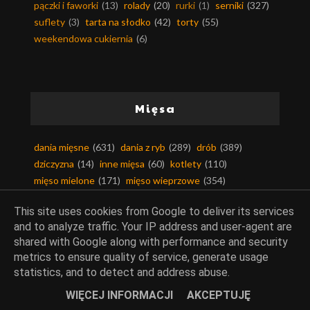
pączki i faworki
(13)
rolady
(20)
rurki
(1)
serniki
(327)
suflety
(3)
tarta na słodko
(42)
torty
(55)
weekendowa cukiernia
(6)
Mięsa
dania mięsne
(631)
dania z ryb
(289)
drób
(389)
dziczyzna
(14)
inne mięsa
(60)
kotlety
(110)
mięso mielone
(171)
mięso wieprzowe
(354)
mięso wołowe
(131)
podroby
(28)
smalec
(41)
This site uses cookies from Google to deliver its services
słonina
(3)
and to analyze traffic. Your IP address and user-agent are
shared with Google along with performance and security
metrics to ensure quality of service, generate usage
statistics, and to detect and address abuse.
Kuchnie świata
WIĘCEJ INFORMACJI
AKCEPTUJĘ