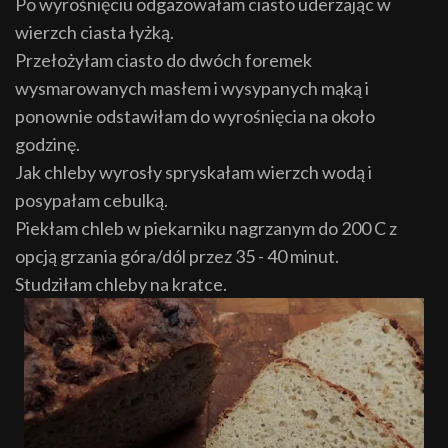
Po wyrośnięciu odgazowałam ciasto uderzając w
wierzch ciasta łyżką.
Przełożyłam ciasto do dwóch foremek
wysmarowanych masłem i wysypanych mąką i
ponownie odstawiłam do wyrośnięcia na około
godzinę.
Jak chleby wyrosły spryskałam wierzch wodą i
posypałam cebulką.
Piekłam chleb w piekarniku nagrzanym do 200 C z
opcją grzania góra/dól przez 35 - 40 minut.
Studziłam chleby na kratce.