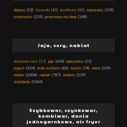
dżemy
(52)
kiszonki
(43)
konfitury
(43)
marynaty
(109)
przetwory
(129)
przetwory na zimę
(148)
Jaja, sery, nabiał
domowe sery
(17)
jaja
(636)
jajecznica
(51)
jogurt
(554)
lody-sorbety
(42)
masło
(74)
miód
(509)
mleko
(1006)
nabiał
(787)
omlety
(119)
śniadania
(1063)
Szybkowar, szynkowar,
kombiwar, dania
jednogarnkowe, air fryer