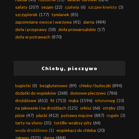
sałaty
(207)
sezam
(22)
szałwia
(6)
szczaw krwisty
(3)
szczypiorek
(177)
tymianek
(85)
zapomniane owoce i warzywa
(41)
ziarna
(484)
zioła i przyprawy
(58)
zioła prowansalskie
(17)
zioła w potrawach
(870)
Chleby, pieczywo
bagietki
(8)
bezglutenowo
(89)
chleby i bułeczki
(894)
dodatki do wypieków
(368)
domowe pieczywo
(786)
drożdżowe
(652)
fit
(713)
mąka
(1596)
młynomag
(10)
na zakwasie i na drożdżach
(125)
orkisz
(66)
otręby
(35)
pizze
(47)
placki
(412)
potrawy mączne
(887)
rogale
(3)
tarty na słono
(35)
tortille-wrabsy-pity
(64)
woda drożdżowa
(1)
wypiekacz do chleba
(20)
zakwas
(321)
ziarna
(484)