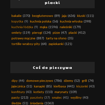
placki
bakalie
(370)
bezglutenowo
(89)
jaja
(636)
kluski
(111)
kopytka
(9)
kuchnia polska
(56)
kuchnia włoska
(398)
kuchnia łódzka
(9)
mąka
(1596)
naleśniki
(179)
omlety
(119)
pierogi
(124)
pizze
(47)
placki
(412)
potrawy mączne
(887)
tarty na słono
(35)
tortille-wrabsy-pity
(64)
zapiekanki
(121)
Coś do pieczywa
dipy
(44)
domowe pieczywo
(786)
dżemy
(52)
grill
(74)
jajecznica
(51)
kanapki
(85)
kiełbasa
(441)
kiszonki
(43)
konfitury
(43)
kotlety
(110)
marynaty
(109)
pasty
(213)
pasztety
(37)
smalec
(41)
wędliny
(40)
śledzie
(51)
śniadania
(1063)