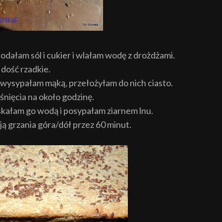
dodałam sól i cukier i wlałam wodę z drożdżami.
dość rzadkie.
ysypałam mąką, przełożyłam do nich ciasto.
nięcia na około godzinę.
skałam go wodą i posypałam ziarnem lnu.
ą grzania góra/dół przez 60 minut.