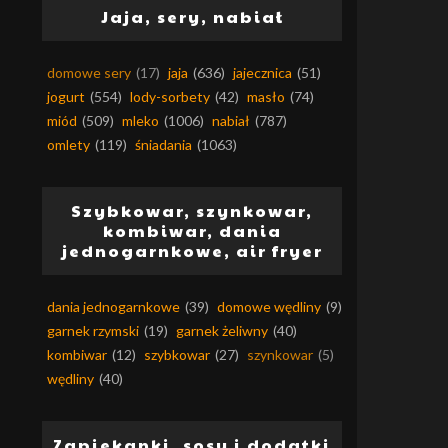
Jaja, sery, nabiał
domowe sery
(17)
jaja
(636)
jajecznica
(51)
jogurt
(554)
lody-sorbety
(42)
masło
(74)
miód
(509)
mleko
(1006)
nabiał
(787)
omlety
(119)
śniadania
(1063)
Szybkowar, szynkowar,
kombiwar, dania
jednogarnkowe, air fryer
dania jednogarnkowe
(39)
domowe wędliny
(9)
garnek rzymski
(19)
garnek żeliwny
(40)
kombiwar
(12)
szybkowar
(27)
szynkowar
(5)
wędliny
(40)
Zapiekanki, sosy i dodatki