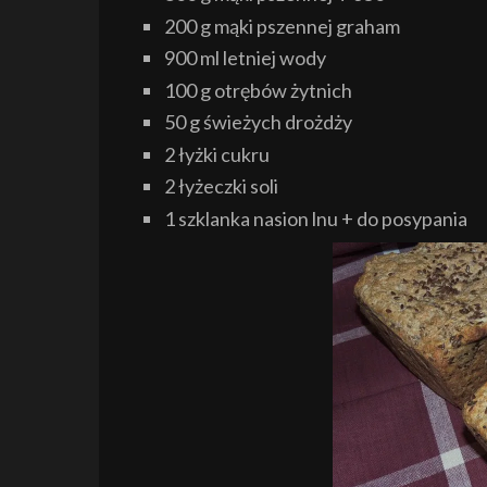
200 g mąki pszennej graham
900 ml letniej wody
100 g otrębów żytnich
50 g świeżych drożdży
2 łyżki cukru
2 łyżeczki soli
1 szklanka nasion lnu + do posypania