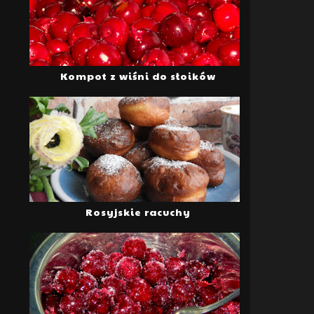
Kompot z wiśni do słoików
Rosyjskie racuchy