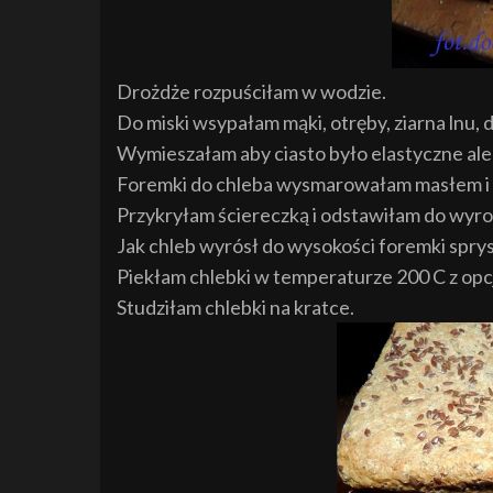
Drożdże rozpuściłam w wodzie.
Do miski wsypałam mąki, otręby, ziarna lnu, 
Wymieszałam aby ciasto było elastyczne ale 
Foremki do chleba wysmarowałam masłem i w
Przykryłam ściereczką i odstawiłam do wyroś
Jak chleb wyrósł do wysokości foremki spry
Piekłam chlebki w temperaturze 200 C z opcj
Studziłam chlebki na kratce.