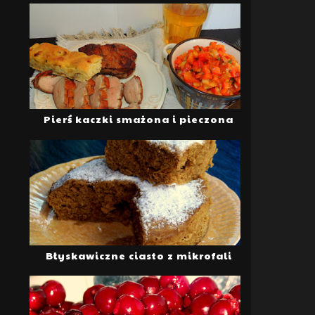
Pierś kaczki smażona i pieczona
Błyskawiczne ciasto z mikrofali