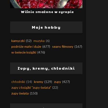
Wiśnie smażone w syropie
Moje hobby
kamyczki
(52)
muzyka
(6)
podróże małe i duże
(677)
seans filmowy
(167)
w świecie książki
(476)
Zupy, kremy, chłodniki
chłodniki
(14)
kremy
(129)
zupy
(427)
zupy z książki "zupy świata"
(22)
zupy świata
(150)