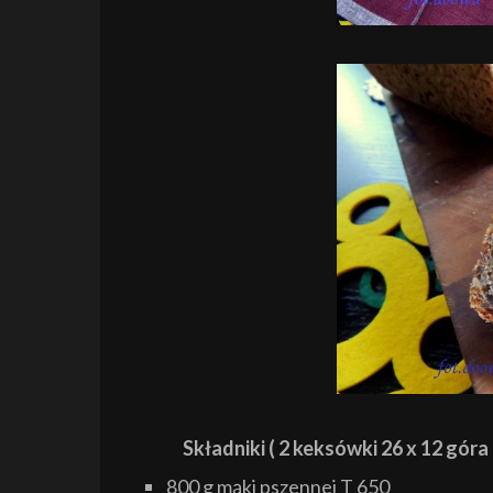
Składniki ( 2 keksówki 26 x 12 góra 
800 g mąki pszennej T 650