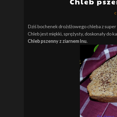
Chleb psze
C
Dziś bochenek drożdżowego chleba z super 
Chleb jest miękki, sprężysty, doskonały do 
Chleb pszenny z ziarnem lnu.