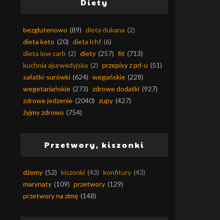
Diety
bezglutenowo
(89)
dieta dukana
(2)
dieta keto
(20)
dieta lchf
(6)
dieta low carb
(2)
diety
(257)
fit
(713)
kuchnia ajurwedyjska
(2)
przepisy z prl-u
(51)
sałatki-surówki
(624)
wegańskie
(228)
wegetariańskie
(273)
zdrowe dodatki
(927)
zdrowe jedzenie
(2040)
zupy
(427)
żyjmy zdrowo
(754)
Przetwory, kiszonki
dżemy
(52)
kiszonki
(43)
konfitury
(43)
marynaty
(109)
przetwory
(129)
przetwory na zimę
(148)