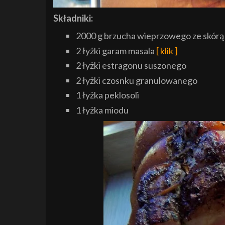
Składniki:
2000 g brzucha wieprzowego ze skórą
2 łyżki garam masala
[ klik ]
2 łyżki estragonu suszonego
2 łyżki czosnku granulowanego
1 łyżka peklosoli
1 łyżka miodu