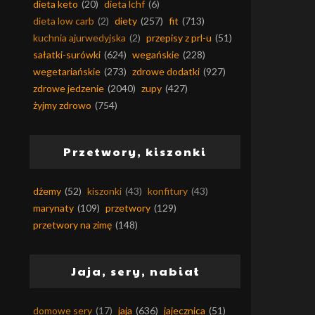
dieta keto
(20)
dieta lchf
(6)
dieta low carb
(2)
diety
(257)
fit
(713)
kuchnia ajurwedyjska
(2)
przepisy z prl-u
(51)
sałatki-surówki
(624)
wegańskie
(228)
wegetariańskie
(273)
zdrowe dodatki
(927)
zdrowe jedzenie
(2040)
zupy
(427)
żyjmy zdrowo
(754)
Przetwory, kiszonki
dżemy
(52)
kiszonki
(43)
konfitury
(43)
marynaty
(109)
przetwory
(129)
przetwory na zimę
(148)
Jaja, sery, nabiał
domowe sery
(17)
jaja
(636)
jajecznica
(51)