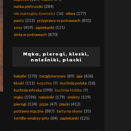
natka pietruszki
(284)
nie marnujmy żywności
(36)
oliwa
(177)
pasty
(213)
przyprawy w potrawach
(831)
sosy
(459)
zapiekanki
(121)
zioła w potrawach
(870)
Mąka, pierogi, kluski,
naleśniki, placki
bakalie
(370)
bezglutenowo
(89)
jaja
(636)
kluski
(111)
kopytka
(9)
kuchnia polska
(56)
kuchnia włoska
(398)
kuchnia łódzka
(9)
mąka
(1596)
naleśniki
(179)
omlety
(119)
pierogi
(124)
pizze
(47)
placki
(412)
potrawy mączne
(887)
tarty na słono
(35)
tortille-wrabsy-pity
(64)
zapiekanki
(121)