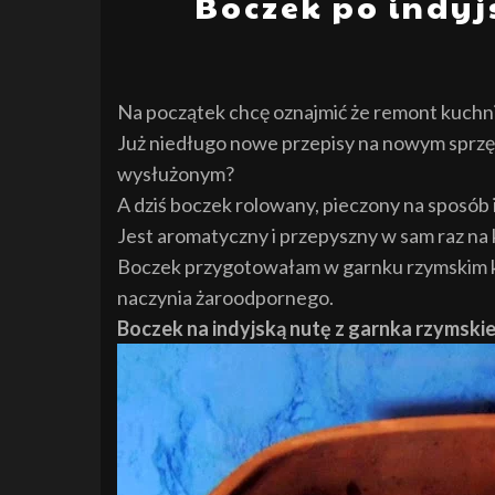
Boczek po indy
Na początek chcę oznajmić że remont kuchni 
Już niedługo nowe przepisy na nowym sprzęc
wysłużonym?
A dziś boczek rolowany, pieczony na sposób i
Jest aromatyczny i przepyszny w sam raz na 
Boczek przygotowałam w garnku rzymskim kt
naczynia żaroodpornego.
Boczek na indyjską nutę z garnka rzymski