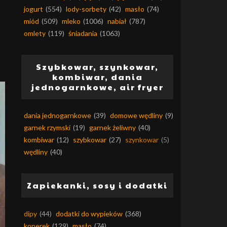
jogurt
(554)
lody-sorbety
(42)
masło
(74)
miód
(509)
mleko
(1006)
nabiał
(787)
omlety
(119)
śniadania
(1063)
Szybkowar, szynkowar,
kombiwar, dania
jednogarnkowe, air fryer
dania jednogarnkowe
(39)
domowe wędliny
(9)
garnek rzymski
(19)
garnek żeliwny
(40)
kombiwar
(12)
szybkowar
(27)
szynkowar
(5)
wędliny
(40)
Zapiekanki, sosy i dodatki
dipy
(44)
dodatki do wypieków
(368)
koperek
(129)
masło
(74)