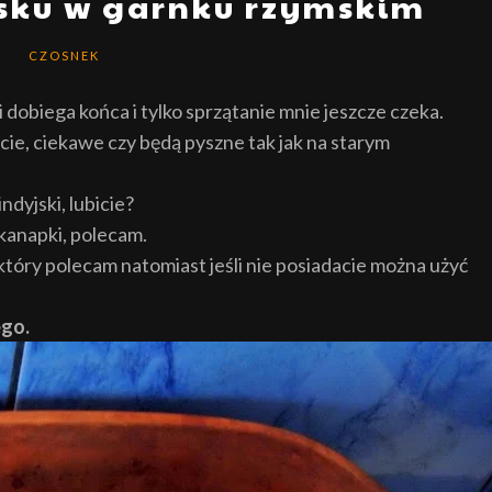
jsku w garnku rzymskim
CZOSNEK
dobiega końca i tylko sprzątanie mnie jeszcze czeka.
ie, ciekawe czy będą pyszne tak jak na starym
ndyjski, lubicie?
kanapki, polecam.
óry polecam natomiast jeśli nie posiadacie można użyć
ego.