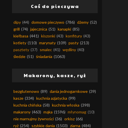
Coś do pieczywa
dipy
(44)
domowe pieczywo
(786)
dżemy
(52)
grill
(74)
jajecznica
(51)
kanapki
(85)
kiełbasa
(441)
kiszonki
(43)
konfitury
(43)
kotlety
(110)
marynaty
(109)
pasty
(213)
pasztety
(37)
smalec
(41)
wędliny
(40)
śledzie
(51)
śniadania
(1063)
Makarony, kasze, ryż
bezglutenowo
(89)
dania jednogarnkowe
(39)
kasze
(334)
kuchnia azjatycka
(99)
kuchnia chińska
(58)
kuchnia włoska
(398)
makarony
(463)
mąka
(1596)
młynomag
(10)
nie marnujmy żywności
(36)
orkisz
(66)
ryż
(254)
szybkie dania
(1503)
ziarna
(484)