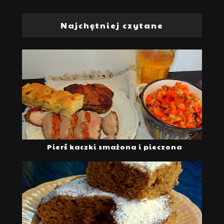
Najchętniej czytane
Pierś kaczki smażona i pieczona