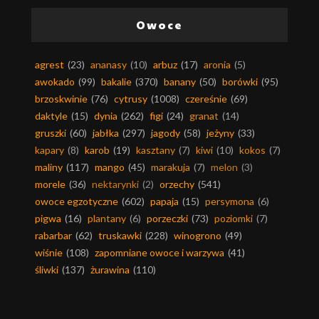
Owoce
agrest
(23)
ananasy
(10)
arbuz
(17)
aronia
(5)
awokado
(99)
bakalie
(370)
banany
(50)
borówki
(95)
brzoskwinie
(76)
cytrusy
(1008)
czereśnie
(69)
daktyle
(15)
dynia
(262)
figi
(24)
granat
(14)
gruszki
(60)
jabłka
(297)
jagody
(58)
jeżyny
(33)
kapary
(8)
karob
(19)
kasztany
(7)
kiwi
(10)
kokos
(7)
maliny
(117)
mango
(45)
marakuja
(7)
melon
(3)
morele
(36)
nektarynki
(2)
orzechy
(541)
owoce egzotyczne
(602)
papaja
(15)
persymona
(6)
pigwa
(16)
plantany
(6)
porzeczki
(73)
poziomki
(7)
rabarbar
(62)
truskawki
(228)
winogrono
(49)
wiśnie
(108)
zapomniane owoce i warzywa
(41)
śliwki
(137)
żurawina
(110)