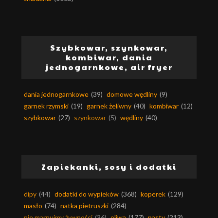
Szybkowar, szynkowar,
kombiwar, dania
jednogarnkowe, air fryer
dania jednogarnkowe
(39)
domowe wędliny
(9)
garnek rzymski
(19)
garnek żeliwny
(40)
kombiwar
(12)
szybkowar
(27)
szynkowar
(5)
wędliny
(40)
Zapiekanki, sosy i dodatki
dipy
(44)
dodatki do wypieków
(368)
koperek
(129)
masło
(74)
natka pietruszki
(284)
nie marnujmy żywności
(36)
oliwa
(177)
pasty
(213)