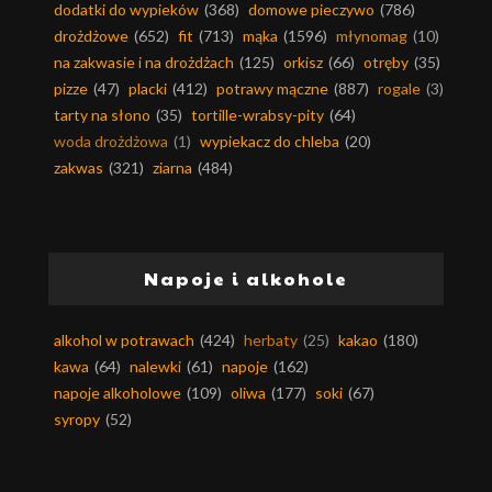
dodatki do wypieków
(368)
domowe pieczywo
(786)
drożdżowe
(652)
fit
(713)
mąka
(1596)
młynomag
(10)
na zakwasie i na drożdżach
(125)
orkisz
(66)
otręby
(35)
pizze
(47)
placki
(412)
potrawy mączne
(887)
rogale
(3)
tarty na słono
(35)
tortille-wrabsy-pity
(64)
woda drożdżowa
(1)
wypiekacz do chleba
(20)
zakwas
(321)
ziarna
(484)
Napoje i alkohole
alkohol w potrawach
(424)
herbaty
(25)
kakao
(180)
kawa
(64)
nalewki
(61)
napoje
(162)
napoje alkoholowe
(109)
oliwa
(177)
soki
(67)
syropy
(52)