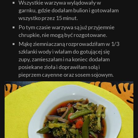
Wszystkie warzywa wylądowały w
garnku, gdzie dodałam bulion i gotowałam
wszystko przez 15 minut.
Po tym czasie warzywa są już przyjemnie
chrupkie, nie mogą być rozgotowane.
Mąkę ziemniaczaną rozprowadziłam w 1/3
szklanki wody i wlałam do gotującej się
zupy, zamieszałam i na koniec dodałam
posiekane zioła i doprawiłam solą i
pieprzem cayenne oraz sosem sojowym.