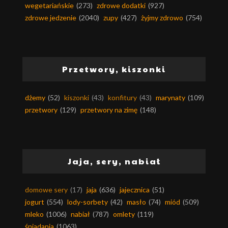
wegetariańskie
(273)
zdrowe dodatki
(927)
zdrowe jedzenie
(2040)
zupy
(427)
żyjmy zdrowo
(754)
Przetwory, kiszonki
dżemy
(52)
kiszonki
(43)
konfitury
(43)
marynaty
(109)
przetwory
(129)
przetwory na zimę
(148)
Jaja, sery, nabiał
domowe sery
(17)
jaja
(636)
jajecznica
(51)
jogurt
(554)
lody-sorbety
(42)
masło
(74)
miód
(509)
mleko
(1006)
nabiał
(787)
omlety
(119)
śniadania
(1063)