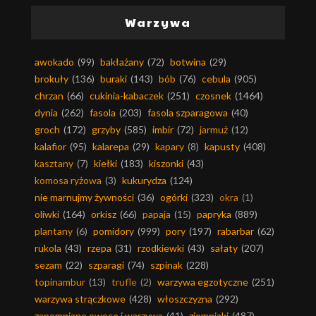
Warzywa
awokado
(99)
bakłażany
(72)
botwina
(29)
brokuły
(136)
buraki
(143)
bób
(76)
cebula
(905)
chrzan
(66)
cukinia-kabaczek
(251)
czosnek
(1464)
dynia
(262)
fasola
(203)
fasola szparagowa
(40)
groch
(172)
grzyby
(585)
imbir
(72)
jarmuż
(12)
kalafior
(95)
kalarepa
(29)
kapary
(8)
kapusty
(408)
kasztany
(7)
kiełki
(183)
kiszonki
(43)
komosa ryżowa
(3)
kukurydza
(124)
nie marnujmy żywności
(36)
ogórki
(323)
okra
(1)
oliwki
(164)
orkisz
(66)
papaja
(15)
papryka
(889)
plantany
(6)
pomidory
(999)
pory
(197)
rabarbar
(62)
rukola
(43)
rzepa
(31)
rzodkiewki
(43)
sałaty
(207)
sezam
(22)
szparagi
(74)
szpinak
(228)
topinambur
(13)
trufle
(2)
warzywa egzotyczne
(251)
warzywa strączkowe
(428)
włoszczyzna
(292)
zapomniane owoce i warzywa
(41)
ziemniaki
(487)