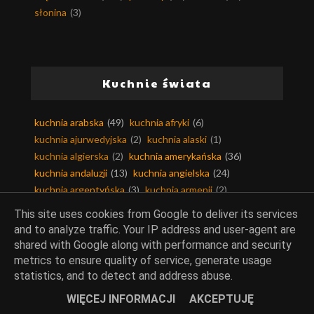
słonina
(3)
Kuchnie świata
kuchnia arabska
(49)
kuchnia afryki
(6)
kuchnia ajurwedyjska
(2)
kuchnia alaski
(1)
kuchnia algierska
(2)
kuchnia amerykańska
(36)
kuchnia andaluzji
(13)
kuchnia angielska
(24)
kuchnia argentyńska
(3)
kuchnia armenii
(2)
kuchnia australijska
(20)
kuchnia austriacka
(9)
This site uses cookies from Google to deliver its services
kuchnia azjatycka
(99)
kuchnia bahrajnu
(3)
and to analyze traffic. Your IP address and user-agent are
kuchnia bałkańska
(34)
kuchnia belgijska
(4)
shared with Google along with performance and security
kuchnia berberyjska
(1)
kuchnia birmańska
(4)
metrics to ensure quality of service, generate usage
kuchnia bliskiego wschodu
(21)
kuchnia boliwii
(1)
statistics, and to detect and address abuse.
kuchnia bośnia i hercegowina
(1)
kuchnia brazylijska
(5)
WIĘCEJ INFORMACJI
AKCEPTUJĘ
kuchnia bułgarska
(11)
kuchnia chińska
(58)