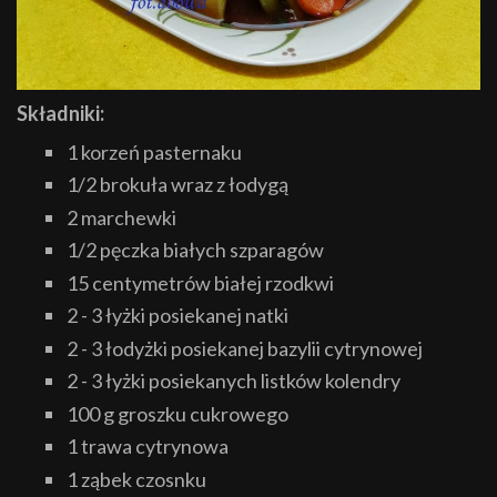
Składniki:
1 korzeń pasternaku
1/2 brokuła wraz z łodygą
2 marchewki
1/2 pęczka białych szparagów
15 centymetrów białej rzodkwi
2 - 3 łyżki posiekanej natki
2 - 3 łodyżki posiekanej bazylii cytrynowej
2 - 3 łyżki posiekanych listków kolendry
100 g groszku cukrowego
1 trawa cytrynowa
1 ząbek czosnku