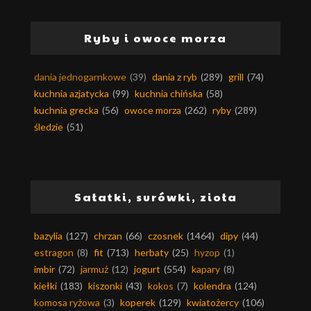
Ryby i owoce morza
dania jednogarnkowe
(39)
dania z ryb
(289)
grill
(74)
kuchnia azjatycka
(99)
kuchnia chińska
(58)
kuchnia grecka
(56)
owoce morza
(262)
ryby
(289)
śledzie
(51)
Sałatki, surówki, zioła
bazylia
(127)
chrzan
(66)
czosnek
(1464)
dipy
(44)
estragon
(8)
fit
(713)
herbaty
(25)
hyzop
(1)
imbir
(72)
jarmuż
(12)
jogurt
(554)
kapary
(8)
kiełki
(183)
kiszonki
(43)
kokos
(7)
kolendra
(124)
komosa ryżowa
(3)
koperek
(129)
kwiatożercy
(106)