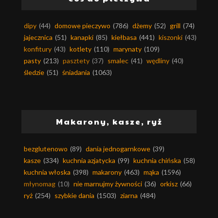
dipy
(44)
domowe pieczywo
(786)
dżemy
(52)
grill
(74)
jajecznica
(51)
kanapki
(85)
kiełbasa
(441)
kiszonki
(43)
konfitury
(43)
kotlety
(110)
marynaty
(109)
pasty
(213)
pasztety
(37)
smalec
(41)
wędliny
(40)
śledzie
(51)
śniadania
(1063)
Makarony, kasze, ryż
bezglutenowo
(89)
dania jednogarnkowe
(39)
kasze
(334)
kuchnia azjatycka
(99)
kuchnia chińska
(58)
kuchnia włoska
(398)
makarony
(463)
mąka
(1596)
młynomag
(10)
nie marnujmy żywności
(36)
orkisz
(66)
ryż
(254)
szybkie dania
(1503)
ziarna
(484)