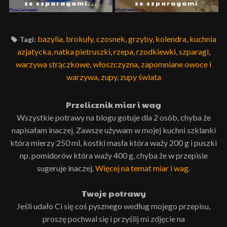
ze szparagami...
ze szparagami
bazylia
,
brokuły
,
czosnek
,
grzyby
,
kolendra
,
kuchnia
Tagi:
azjatycka
,
natka pietruszki
,
rzepa
,
rzodkiewki
,
szparagi
,
warzywa strączkowe
,
włoszczyzna
,
zapomniane owoce i
warzywa
,
zupy
,
zupy świata
Przelicznik miar i wag
Wszystkie potrawy na blogu gotuje dla 2 osób, chyba że
napisałam inaczej. Zawsze używam w mojej kuchni szklanki
która mierzy 250 ml, kostki masła która waży 200 g i puszki
np. pomidorów która waży 400 g, chyba że w przepisie
sugeruje inaczej.
Więcej na temat miar i wag
.
Twoje potrawy
Jeśli udało Ci się coś pysznego według mojego przepisu,
proszę pochwal się i przyślij mi zdjęcie na