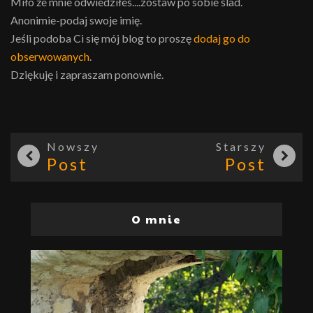
Miło że mnie odwiedziłeś....zostaw po sobie ślad.
Anonimie-podaj swoje imię.
Jeśli podoba Ci się mój blog to proszę
dodaj go do
obserwowanych
.
Dziękuję i zapraszam ponownie.
Nowszy
Starszy
Post
Post
O mnie