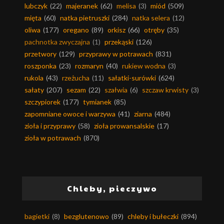
lubczyk
(22)
majeranek
(62)
melisa
(3)
miód
(509)
mięta
(60)
natka pietruszki
(284)
natka selera
(12)
oliwa
(177)
oregano
(89)
orkisz
(66)
otręby
(35)
pachnotka zwyczajna
(1)
przekąski
(126)
przetwory
(129)
przyprawy w potrawach
(831)
roszponka
(23)
rozmaryn
(40)
rukiew wodna
(3)
rukola
(43)
rzeżucha
(11)
sałatki-surówki
(624)
sałaty
(207)
sezam
(22)
szałwia
(6)
szczaw krwisty
(3)
szczypiorek
(177)
tymianek
(85)
zapomniane owoce i warzywa
(41)
ziarna
(484)
zioła i przyprawy
(58)
zioła prowansalskie
(17)
zioła w potrawach
(870)
Chleby, pieczywo
bagietki
(8)
bezglutenowo
(89)
chleby i bułeczki
(894)