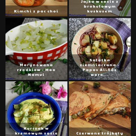
Jajka w sosie z
brokułowym
Kimchi z pac choi
kuskusem
Sałatka
Marynowana
ziemniaczana -
rzodkiew - Moo
Papas Aliñás
Namul
wpro...
Kurczak w
kremowym sosie
Czerwone trójkąty