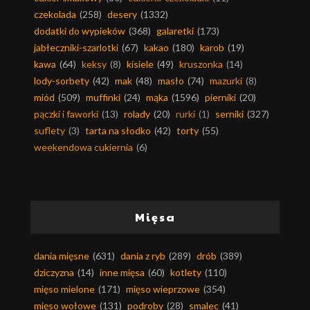
czekolada
(258)
desery
(1332)
dodatki do wypieków
(368)
galaretki
(173)
jabłeczniki-szarlotki
(67)
kakao
(180)
karob
(19)
kawa
(64)
keksy
(8)
kisiele
(49)
kruszonka
(14)
lody-sorbety
(42)
mak
(48)
masło
(74)
mazurki
(8)
miód
(509)
muffinki
(24)
mąka
(1596)
pierniki
(20)
pączki i faworki
(13)
rolady
(20)
rurki
(1)
serniki
(327)
suflety
(3)
tarta na słodko
(42)
torty
(55)
weekendowa cukiernia
(6)
Mięsa
dania mięsne
(631)
dania z ryb
(289)
drób
(389)
dziczyzna
(14)
inne mięsa
(60)
kotlety
(110)
mięso mielone
(171)
mięso wieprzowe
(354)
mięso wołowe
(131)
podroby
(28)
smalec
(41)