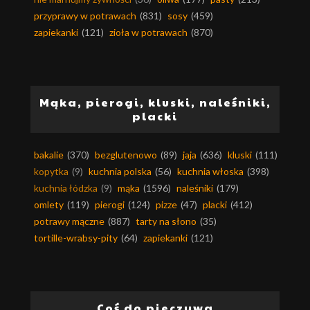
przyprawy w potrawach
(831)
sosy
(459)
zapiekanki
(121)
zioła w potrawach
(870)
Mąka, pierogi, kluski, naleśniki,
placki
bakalie
(370)
bezglutenowo
(89)
jaja
(636)
kluski
(111)
kopytka
(9)
kuchnia polska
(56)
kuchnia włoska
(398)
kuchnia łódzka
(9)
mąka
(1596)
naleśniki
(179)
omlety
(119)
pierogi
(124)
pizze
(47)
placki
(412)
potrawy mączne
(887)
tarty na słono
(35)
tortille-wrabsy-pity
(64)
zapiekanki
(121)
Coś do pieczywa