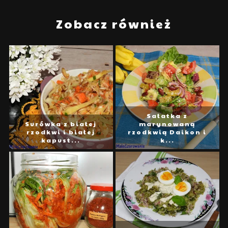
Zobacz również
Sałatka z
Surówka z białej
marynowaną
rzodkwi i białej
rzodkwią Daikon i
kapust...
k...