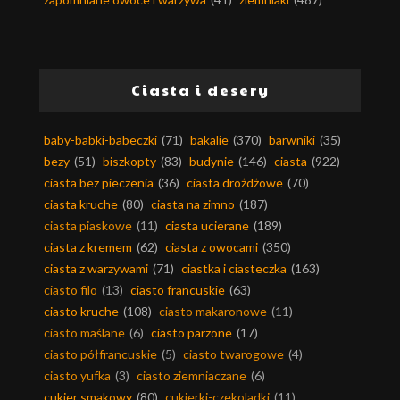
Ciasta i desery
baby-babki-babeczki
(71)
bakalie
(370)
barwniki
(35)
bezy
(51)
biszkopty
(83)
budynie
(146)
ciasta
(922)
ciasta bez pieczenia
(36)
ciasta drożdżowe
(70)
ciasta kruche
(80)
ciasta na zimno
(187)
ciasta piaskowe
(11)
ciasta ucierane
(189)
ciasta z kremem
(62)
ciasta z owocami
(350)
ciasta z warzywami
(71)
ciastka i ciasteczka
(163)
ciasto filo
(13)
ciasto francuskie
(63)
ciasto kruche
(108)
ciasto makaronowe
(11)
ciasto maślane
(6)
ciasto parzone
(17)
ciasto półfrancuskie
(5)
ciasto twarogowe
(4)
ciasto yufka
(3)
ciasto ziemniaczane
(6)
cukier smakowy
(80)
cukierki-czekoladki
(11)