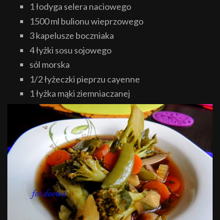
1 łodyga selera naciowego
1500 ml bulionu wieprzowego
3 kapelusze boczniaka
4 łyżki sosu sojowego
sól morska
1/2 łyżeczki pieprzu cayenne
1 łyżka mąki ziemniaczanej