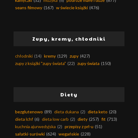
kamyczki
(52)
muzyka
(6)
podróże małe i duże
(677)
seans filmowy
(167)
w świecie książki
(476)
Zupy, kremy, chłodniki
chłodniki
(14)
kremy
(129)
zupy
(427)
zupy z książki "zupy świata"
(22)
zupy świata
(150)
Diety
bezglutenowo
(89)
dieta dukana
(2)
dieta keto
(20)
dieta lchf
(6)
dieta low carb
(2)
diety
(257)
fit
(713)
kuchnia ajurwedyjska
(2)
przepisy z prl-u
(51)
sałatki-surówki
(624)
wegańskie
(228)