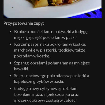
Przygotowanie zupy:
Brokuła podzieliłam na różyczki a łodygę,
miękką jej część pokroiłam w paski.
Korzeń pasternaku pokroiłam w kostkę,
marchewkę w plasterki, rzodkiew także
pokroiłam w kostkę.
Szparagi obrałam i połamałam na mniejsze
kawałki.
Selera naciowego pokroiłam w plasterki a
kapelusze grzybów w paski.
Łodygę trawy cytrynowej rozbiłam
trzonkiem noża, ząbek czosnku oraz
groszek cukrowy zostają w całości.