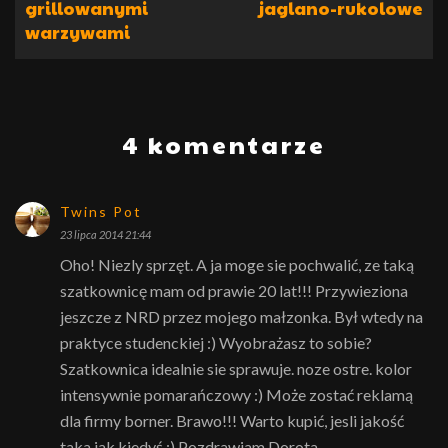
grillowanymi
jaglano-rukolowe
warzywami
4 komentarze
Twins Pot
23 lipca 2014 21:44
Oho! Niezly sprzęt. A ja moge sie pochwalić, ze taką
szatkownicę mam od prawie 20 lat!!! Przywieziona
jeszcze z NRD przez mojego małzonka. Był wtedy na
praktyce studenckiej :) Wyobrażasz to sobie?
Szatkownica idealnie sie sprawuje. noze ostre. kolor
intensywnie pomarańczowy :) Może zostać reklamą
dla firmy borner. Brawo!!! Warto kupić, jesli jakość
taka jak kiedyś :) Pozdrawiam Dorota