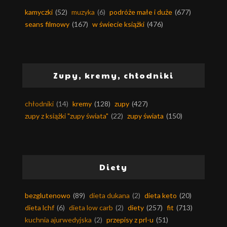
kamyczki
(52)
muzyka
(6)
podróże małe i duże
(677)
seans filmowy
(167)
w świecie książki
(476)
Zupy, kremy, chłodniki
chłodniki
(14)
kremy
(128)
zupy
(427)
zupy z książki "zupy świata"
(22)
zupy świata
(150)
Diety
bezglutenowo
(89)
dieta dukana
(2)
dieta keto
(20)
dieta lchf
(6)
dieta low carb
(2)
diety
(257)
fit
(713)
kuchnia ajurwedyjska
(2)
przepisy z prl-u
(51)