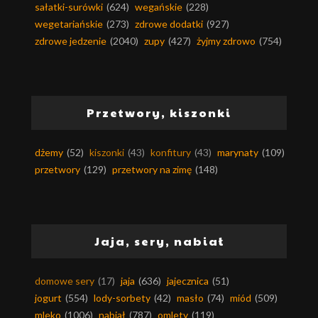
sałatki-surówki
(624)
wegańskie
(228)
wegetariańskie
(273)
zdrowe dodatki
(927)
zdrowe jedzenie
(2040)
zupy
(427)
żyjmy zdrowo
(754)
Przetwory, kiszonki
dżemy
(52)
kiszonki
(43)
konfitury
(43)
marynaty
(109)
przetwory
(129)
przetwory na zimę
(148)
Jaja, sery, nabiał
domowe sery
(17)
jaja
(636)
jajecznica
(51)
jogurt
(554)
lody-sorbety
(42)
masło
(74)
miód
(509)
mleko
(1006)
nabiał
(787)
omlety
(119)