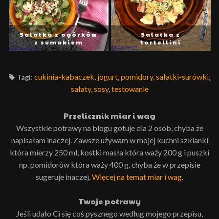
Sałatka z ogórków
Sałatka z
z sumakiem
tortellini
cukinia-kabaczek
,
jogurt
,
pomidory
,
sałatki-surówki
,
Tagi:
sałaty
,
sosy
,
testowanie
Przelicznik miar i wag
Wszystkie potrawy na blogu gotuje dla 2 osób, chyba że
napisałam inaczej. Zawsze używam w mojej kuchni szklanki
która mierzy 250 ml, kostki masła która waży 200 g i puszki
np. pomidorów która waży 400 g, chyba że w przepisie
sugeruje inaczej.
Więcej na temat miar i wag
.
Twoje potrawy
Jeśli udało Ci się coś pysznego według mojego przepisu,