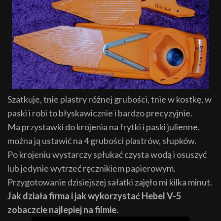
Szatkuje, tnie plastry różnej grubości, tnie w kostkę, w
paski i robi to błyskawicznie i bardzo precyzyjnie.
Ma przystawki do krojenia na frytki i paski julienne,
można ją ustawić na 4 grubości plastrów, słupków.
Po krojeniu wystarczy spłukać czysta wodą i osuszyć
lub jedynie wytrzeć ręcznikiem papierowym.
Przygotowanie dzisiejszej sałatki zajęło mi kilka minut.
Jak działa firma i jak wykorzystać Hebel V-5
zobaczcie najlepiej na filmie.