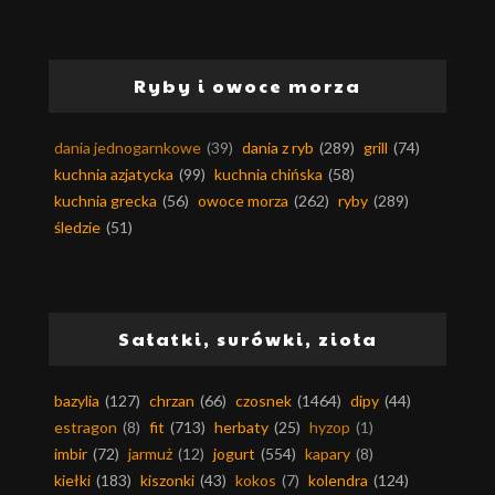
Ryby i owoce morza
dania jednogarnkowe
(39)
dania z ryb
(289)
grill
(74)
kuchnia azjatycka
(99)
kuchnia chińska
(58)
kuchnia grecka
(56)
owoce morza
(262)
ryby
(289)
śledzie
(51)
Sałatki, surówki, zioła
bazylia
(127)
chrzan
(66)
czosnek
(1464)
dipy
(44)
estragon
(8)
fit
(713)
herbaty
(25)
hyzop
(1)
imbir
(72)
jarmuż
(12)
jogurt
(554)
kapary
(8)
kiełki
(183)
kiszonki
(43)
kokos
(7)
kolendra
(124)