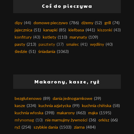
Coś do pieczywa
dipy
(44)
domowe pieczywo
(786)
dżemy
(52)
grill
(74)
jajecznica
(51)
kanapki
(85)
kiełbasa
(441)
kiszonki
(43)
konfitury
(43)
kotlety
(110)
marynaty
(109)
pasty
(213)
pasztety
(37)
smalec
(41)
wędliny
(40)
śledzie
(51)
śniadania
(1063)
Makarony, kasze, ryż
bezglutenowo
(89)
dania jednogarnkowe
(39)
kasze
(334)
kuchnia azjatycka
(99)
kuchnia chińska
(58)
kuchnia włoska
(398)
makarony
(463)
mąka
(1595)
młynomag
(10)
nie marnujmy żywności
(36)
orkisz
(66)
ryż
(254)
szybkie dania
(1503)
ziarna
(484)