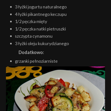
3 łyżki jogurtu naturalnego
4 łyżki pikantnego keczupu
1/2 pęczka mięty
1/2 pęczka natki pietruszki
szczypta cynamonu
3 łyżki oleju kukurydzianego
Dodatkowo:
grzanki pełnoziarniste