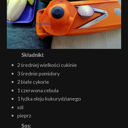
Składniki:
2 średniej wielkości cukinie
3 średnie pomidory
2 białe cykorie
1 czerwona cebula
1 łyżka oleju kukurydzianego
sól
pieprz
Sos: