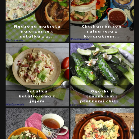
Wędzona makrela
Chicharrón con
na grzance i
salsa roja z
sałatka z z...
kurczakiem...
Sałatka
Ogórki z
kalafiorowa z
czosnkiem i
jajem
płatkami chili...