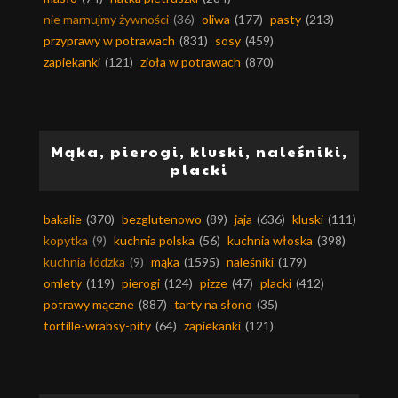
nie marnujmy żywności
(36)
oliwa
(177)
pasty
(213)
przyprawy w potrawach
(831)
sosy
(459)
zapiekanki
(121)
zioła w potrawach
(870)
Mąka, pierogi, kluski, naleśniki,
placki
bakalie
(370)
bezglutenowo
(89)
jaja
(636)
kluski
(111)
kopytka
(9)
kuchnia polska
(56)
kuchnia włoska
(398)
kuchnia łódzka
(9)
mąka
(1595)
naleśniki
(179)
omlety
(119)
pierogi
(124)
pizze
(47)
placki
(412)
potrawy mączne
(887)
tarty na słono
(35)
tortille-wrabsy-pity
(64)
zapiekanki
(121)