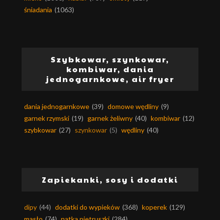
śniadania
(1063)
Szybkowar, szynkowar,
kombiwar, dania
jednogarnkowe, air fryer
dania jednogarnkowe
(39)
domowe wędliny
(9)
garnek rzymski
(19)
garnek żeliwny
(40)
kombiwar
(12)
szybkowar
(27)
szynkowar
(5)
wędliny
(40)
Zapiekanki, sosy i dodatki
dipy
(44)
dodatki do wypieków
(368)
koperek
(129)
masło
(74)
natka pietruszki
(284)