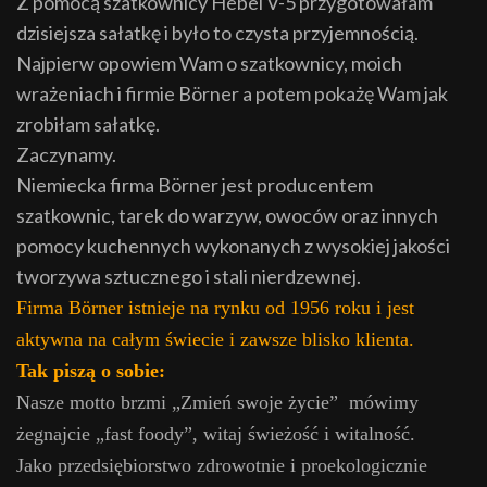
Z pomocą szatkownicy Hebel V-5 przygotowałam
dzisiejsza sałatkę i było to czysta przyjemnością.
Najpierw opowiem Wam o szatkownicy, moich
wrażeniach i firmie Börner a potem pokażę Wam jak
zrobiłam sałatkę.
Zaczynamy.
Niemiecka firma Börner jest producentem
szatkownic, tarek do warzyw, owoców oraz innych
pomocy kuchennych wykonanych z wysokiej jakości
tworzywa sztucznego i stali nierdzewnej.
Firma Börner istnieje na rynku od 1956 roku i jest
aktywna na całym świecie i zawsze blisko klienta.
Tak piszą o sobie:
Nasze motto brzmi „Zmień swoje życie” mówimy
żegnajcie „fast foody”, witaj świeżość i witalność.
Jako przedsiębiorstwo zdrowotnie i proekologicznie