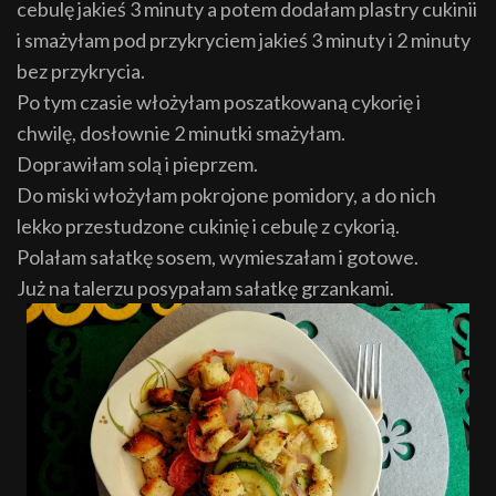
cebulę jakieś 3 minuty a potem dodałam plastry cukinii
i smażyłam pod przykryciem jakieś 3 minuty i 2 minuty
bez przykrycia.
Po tym czasie włożyłam poszatkowaną cykorię i
chwilę, dosłownie 2 minutki smażyłam.
Doprawiłam solą i pieprzem.
Do miski włożyłam pokrojone pomidory, a do nich
lekko przestudzone cukinię i cebulę z cykorią.
Polałam sałatkę sosem, wymieszałam i gotowe.
Już na talerzu posypałam sałatkę grzankami.