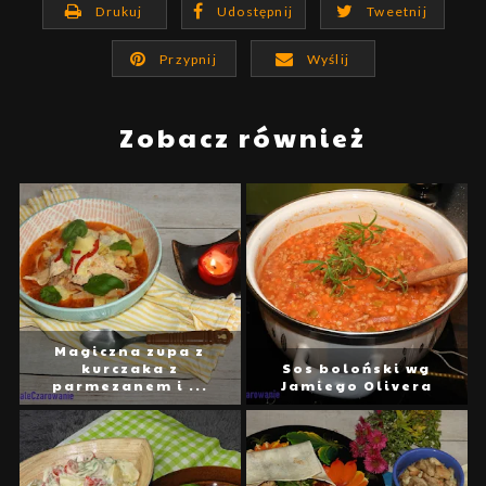
Drukuj
Udostępnij
Tweetnij
Przypnij
Wyślij
Zobacz również
Magiczna zupa z
kurczaka z
Sos boloński wg
parmezanem i ...
Jamiego Olivera