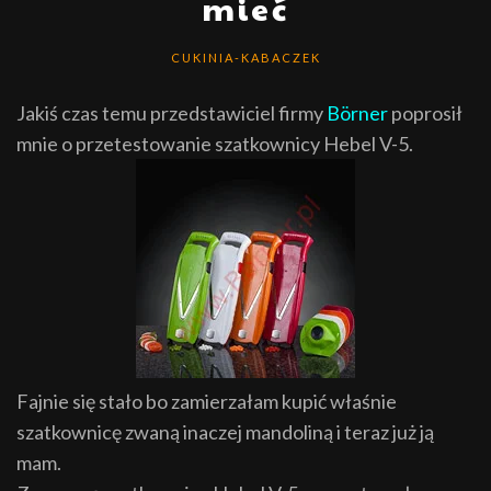
mieć
CUKINIA-KABACZEK
Jakiś czas temu przedstawiciel firmy
Börner
poprosił
mnie o przetestowanie szatkownicy Hebel V-5
.
Fajnie się stało bo zamierzałam kupić właśnie
szatkownicę zwaną inaczej mandoliną i teraz już ją
mam.