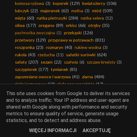
komosa ryżowa
(3)
koperek
(129)
kwiatożercy
(106)
lubczyk
(22)
majeranek
(62)
melisa
(3)
miód
(509)
mięta
(60)
natka pietruszki
(284)
natka selera
(12)
oliwa
(177)
oregano
(89)
orkisz
(66)
otręby
(35)
pachnotka zwyczajna
(1)
przekąski
(126)
przetwory
(129)
przyprawy w potrawach
(831)
roszponka
(23)
rozmaryn
(40)
rukiew wodna
(3)
rukola
(43)
rzeżucha
(11)
sałatki-surówki
(624)
sałaty
(207)
sezam
(22)
szałwia
(6)
szczaw krwisty
(3)
szczypiorek
(177)
tymianek
(85)
zapomniane owoce i warzywa
(41)
ziarna
(484)
zioła i przyprawy
(58)
zioła prowansalskie
(17)
zioła w potrawach
(870)
This site uses cookies from Google to deliver its services
and to analyze traffic. Your IP address and user-agent are
shared with Google along with performance and security
metrics to ensure quality of service, generate usage
statistics, and to detect and address abuse.
Chleby, pieczywo
WIĘCEJ INFORMACJI
AKCEPTUJĘ