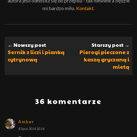
autora jeśli odnosisz się do przepisu - tak niewiele a będzie
mi bardzo miło.
Kontakt
.
← Nowszy post
Starszy post →
Sernik z liczi i pianką
Pierogi pieczone z
cytrynową
kaszą gryczaną i
mietą
36 komentarze
Amber
8 lipca 2014 20:14