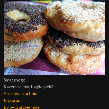
Smacznego.
Razem ze mną bajgle piekli:
Arnikowa kuchnia
Bajkorada
By było przyjemniej