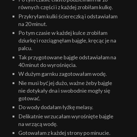
równych części i z każdej zrobiłam kulkę.
Przykryłam kulki ściereczką i odstawiałam
na 20 minut.
Po tym czasie w każdej kulce zrobiłam
dziurkę i rozciągnęłam bajgle, kręcąc je na
palcu.
Tak przygotowane bajgle odstawiałam na
40 minut do wyrośnięcia.
W dużym garnku zagotowałam wodę.
Nie musi być jej dużo, ważne żeby bajgle
nie dotykały dna i swobodnie mogły się
gotować.
Do wody dodałam łyżkę melasy.
Delikatnie wrzucałam wyrośnięte bajgle
na wrzącą wodę.
Gotowałam z każdej strony po minucie.