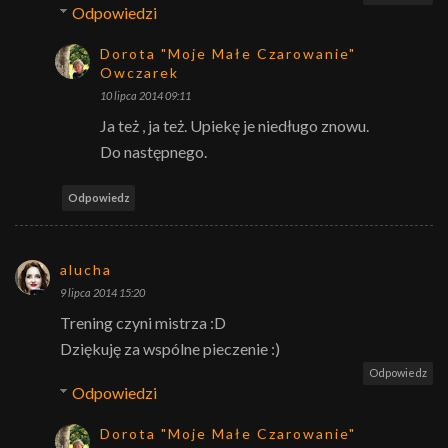
Odpowiedzi
Dorota "Moje Małe Czarowanie"
Owczarek
10 lipca 2014 09:11
Ja też , ja też. Upiekę je niedługo znowu.
Do następnego.
Odpowiedz
alucha
9 lipca 2014 15:20
Trening czyni mistrza :D
Dziękuję za wspólne pieczenie :)
Odpowiedz
Odpowiedzi
Dorota "Moje Małe Czarowanie"