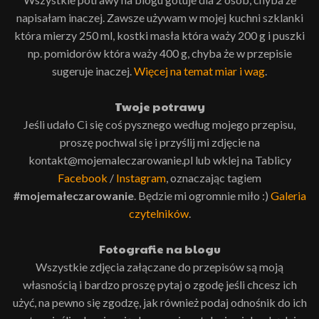
napisałam inaczej. Zawsze używam w mojej kuchni szklanki
która mierzy 250 ml, kostki masła która waży 200 g i puszki
np. pomidorów która waży 400 g, chyba że w przepisie
sugeruje inaczej.
Więcej na temat miar i wag
.
Twoje potrawy
Jeśli udało Ci się coś pysznego według mojego przepisu,
proszę pochwal się i przyślij mi zdjęcie na
kontakt@mojemaleczarowanie.pl lub wklej na Tablicy
Facebook
/
Instagram
, oznaczając tagiem
#mojemałeczarowanie
. Będzie mi ogromnie miło :)
Galeria
czytelników
.
Fotografie na blogu
Wszystkie zdjęcia załączane do przepisów są moją
własnością i bardzo proszę pytaj o zgodę jeśli chcesz ich
użyć, na pewno się zgodzę, jak również podaj odnośnik do ich