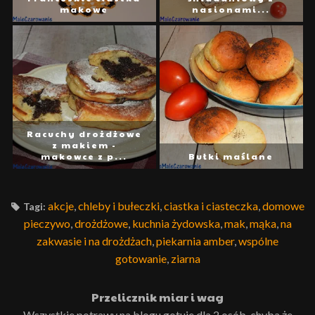
makowe
nasionami...
Racuchy drożdżowe
z makiem -
makowce z p...
Bułki maślane
akcje
,
chleby i bułeczki
,
ciastka i ciasteczka
,
domowe
Tagi:
pieczywo
,
drożdżowe
,
kuchnia żydowska
,
mak
,
mąka
,
na
zakwasie i na drożdżach
,
piekarnia amber
,
wspólne
gotowanie
,
ziarna
Przelicznik miar i wag
Wszystkie potrawy na blogu gotuje dla 2 osób, chyba że