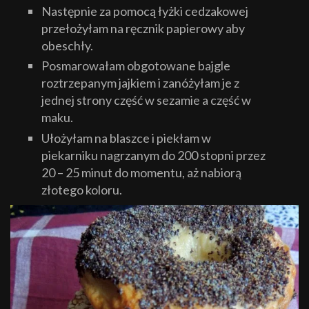
Następnie za pomocą łyżki cedzakowej
przełożyłam na ręcznik papierowy aby
obeschły.
Posmarowałam obgotowane bajgle
roztrzepanym jajkiem i zanóżyłam je z
jednej strony część w sezamie a część w
maku.
Ułożyłam na blaszce i piekłam w
piekarniku nagrzanym do 200 stopni przez
20 – 25 minut do momentu, aż nabiorą
złotego koloru.