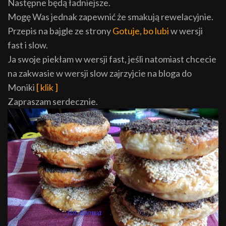
Następne będą ładniejsze.
Mogę Was jednak zapewnić że smakują rewelacyjnie.
Przepis na bajgle ze strony
Gotuje, bo lubi
w wersji
fast i slow.
Ja swoje piekłam w wersji fast, jeśli natomiast chcecie
na zakwasie w wersji slow zajrzyjcie na bloga do
Moniki
[ klik ]
Zapraszam serdecznie.