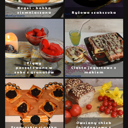
Kugel - babka
ziemniaczana
Ryżowa szakszuka
Pigwy
poszetowane w
Ciasto jogurtowe z
soku z granatów
makiem
Owsiany chleb
Francuskie ciastka
śniadaniowy z