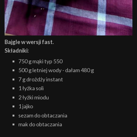
Bajgle w wersji fast.
Składniki:
750 g mąki typ 550
500 g letniej wody - dałam 480 g
7 g drożdży instant
1 łyżka soli
2 łyżki miodu
1 jajko
sezam do obtaczania
mak do obtaczania