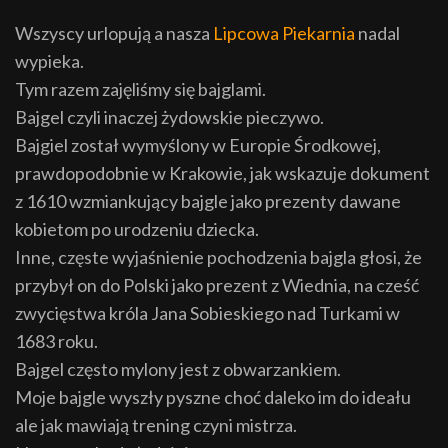
Wszyscy urlopują a nasza
Lipcowa Piekarnia
nadal
wypieka.
Tym razem zajęliśmy się bajglami.
Bajgel czyli inaczej żydowskie pieczywo.
Bajgiel został wymyślony w Europie Środkowej,
prawdopodobnie w Krakowie, jak wskazuje dokument
z 1610 wzmiankujący bajgle jako prezenty dawane
kobietom po urodzeniu dziecka.
Inne, częste wyjaśnienie pochodzenia bajgla głosi, że
przybył on do Polski jako prezent z Wiednia, na cześć
zwycięstwa króla Jana Sobieskiego nad Turkami w
1683 roku.
Bajgel często mylony jest z obwarzankiem.
Moje bajgle wyszły pyszne choć daleko im do ideału
ale jak mawiają trening czyni mistrza.