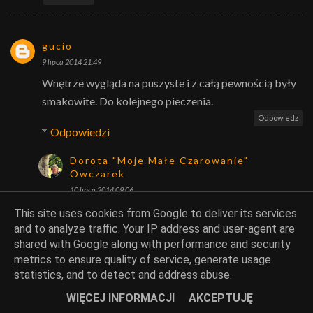
gucio
9 lipca 2014 21:49
Wnętrze wygląda na puszyste i z całą pewnością były
smakowite. Do kolejnego pieczenia.
Odpowiedz
Odpowiedzi
Dorota "Moje Małe Czarowanie"
Owczarek
10 lipca 2014 09:06
Dziękuje Guciu, do następnego.
This site uses cookies from Google to deliver its services
and to analyze traffic. Your IP address and user-agent are
shared with Google along with performance and security
Odpowiedz
metrics to ensure quality of service, generate usage
statistics, and to detect and address abuse.
Łucja
WIĘCEJ INFORMACJI
AKCEPTUJĘ
9 lipca 2014 22:08