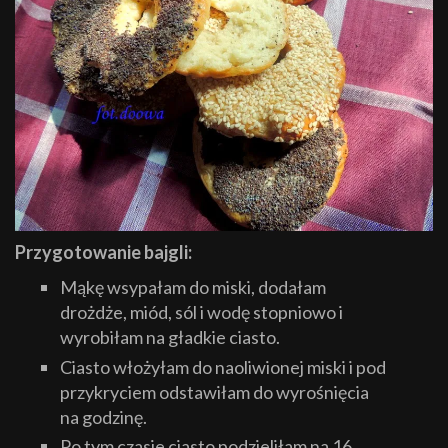
Przygotowanie bajgli:
Mąkę wsypałam do miski, dodałam
drożdże, miód, sól i wodę stopniowo i
wyrobiłam na gładkie ciasto.
Ciasto włożyłam do naoliwionej miski i pod
przykryciem odstawiłam do wyrośnięcia
na godzinę.
Po tym czasie ciasto podzieliłam na 16