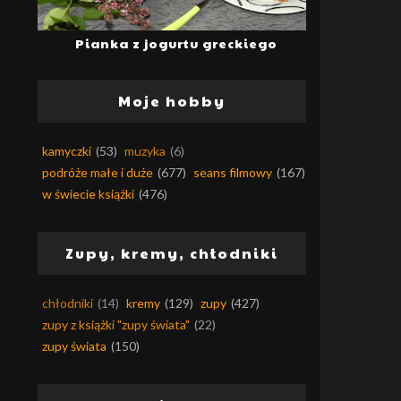
Pianka z jogurtu greckiego
Moje hobby
kamyczki
(53)
muzyka
(6)
podróże małe i duże
(677)
seans filmowy
(167)
w świecie książki
(476)
Zupy, kremy, chłodniki
chłodniki
(14)
kremy
(129)
zupy
(427)
zupy z książki "zupy świata"
(22)
zupy świata
(150)