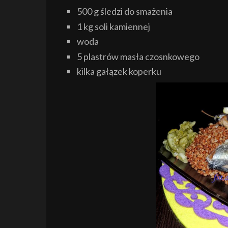
500 g śledzi do smażenia
1 kg soli kamiennej
woda
5 plastrów masła czosnkowego
kilka gałązek koperku