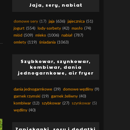
Jaja, sery, nabiał
domowe sery
(17)
jaja
(636)
jajecznica
(51)
jogurt
(554)
lody-sorbety
(42)
masło
(74)
miód
(509)
mleko
(1006)
nabiał
(787)
omlety
(119)
śniadania
(1063)
Szybkowar, szynkowar,
kombiwar, dania
jednogarnkowe, air fryer
dania jednogarnkowe
(39)
domowe wędliny
(9)
garnek rzymski
(19)
garnek żeliwny
(40)
kombiwar
(12)
szybkowar
(27)
szynkowar
(5)
wędliny
(40)
Zapiekanki, sosy i dodatki