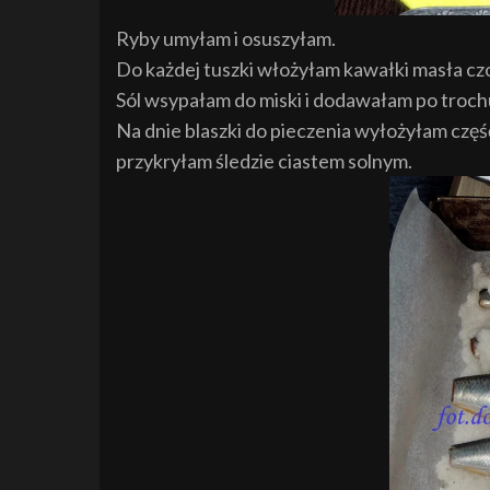
Ryby umyłam i osuszyłam.
Do każdej tuszki włożyłam kawałki masła c
Sól wsypałam do miski i dodawałam po troch
Na dnie blaszki do pieczenia wyłożyłam część
przykryłam śledzie ciastem solnym.