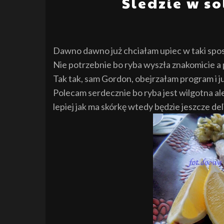
Śledzie w s
Dawno dawno już chciałam upiec w taki spos
Nie potrzebnie bo ryba wyszła znakomicie a
Tak tak, sam Gordon, obejrzałam program i j
Polecam serdecznie bo ryba jest wilgotna ale
lepiej jak ma skórkę wtedy będzie jeszcze del