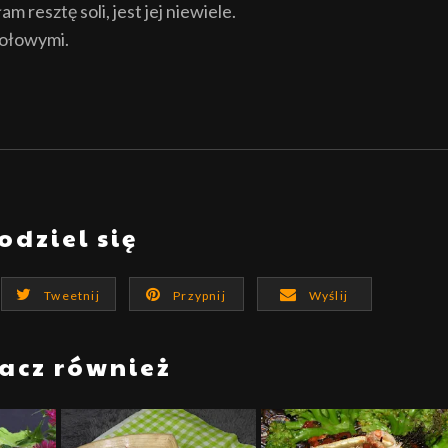
 resztę soli, jest jej niewiele.
iołowymi.
odziel się
Tweetnij
Przypnij
Wyślij
acz również