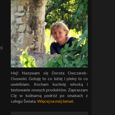
 i
Hej! Nazywam się Dorota Owczarek-
Osowski. Gotuję to co lubię i piekę to co
uwielbiam. Kocham kuchnię włoską i
testowanie nowych produktów. Zapraszam
Cię w kulinarną podróż po smakach z
całego Świata.
Więcej na mój temat
.