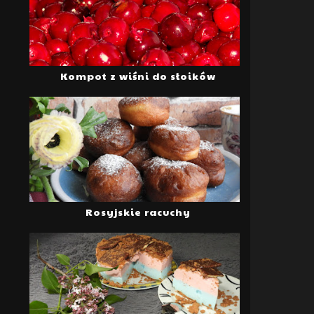
Kompot z wiśni do słoików
Rosyjskie racuchy