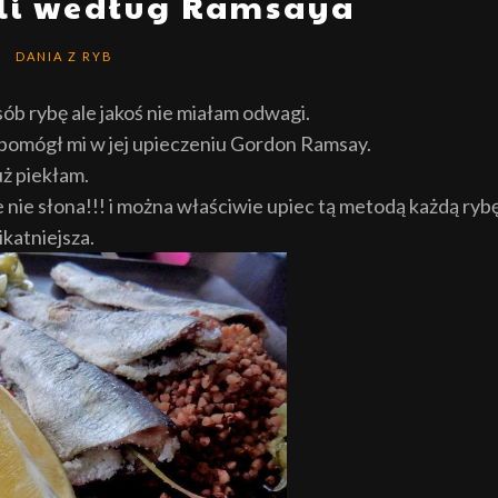
oli według Ramsaya
DANIA Z RYB
ób rybę ale jakoś nie miałam odwagi.
 pomógł mi w jej upieczeniu Gordon Ramsay.
uż piekłam.
 nie słona!!! i można właściwie upiec tą metodą każdą rybę
ikatniejsza.