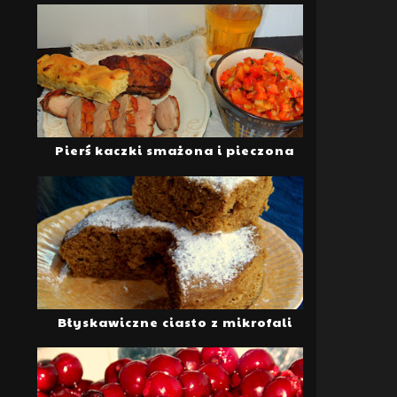
Pierś kaczki smażona i pieczona
Błyskawiczne ciasto z mikrofali