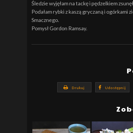
Śledzie wyjęłam na tackę i pędzelkiem zsunęłam
Podałam rybki z kaszą gryczaną i ogórkami z
Smacznego.
Pomysł Gordon Ramsay.
P
Drukuj
Udostępnij
Zob