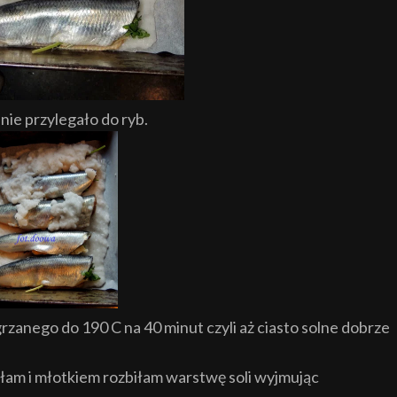
ie przylegało do ryb.
rzanego do 190 C na 40 minut czyli aż ciasto solne dobrze
łam i młotkiem rozbiłam warstwę soli wyjmując