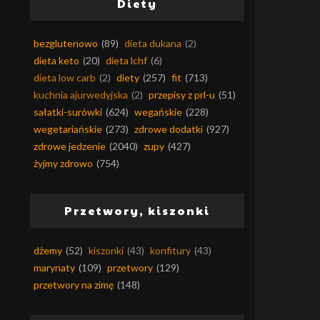
Diety
bezglutenowo
(89)
dieta dukana
(2)
dieta keto
(20)
dieta lchf
(6)
dieta low carb
(2)
diety
(257)
fit
(713)
kuchnia ajurwedyjska
(2)
przepisy z prl-u
(51)
sałatki-surówki
(624)
wegańskie
(228)
wegetariańskie
(273)
zdrowe dodatki
(927)
zdrowe jedzenie
(2040)
zupy
(427)
żyjmy zdrowo
(754)
Przetwory, kiszonki
dżemy
(52)
kiszonki
(43)
konfitury
(43)
marynaty
(109)
przetwory
(129)
przetwory na zimę
(148)