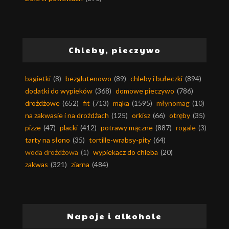
Chleby, pieczywo
bagietki
(8)
bezglutenowo
(89)
chleby i bułeczki
(894)
dodatki do wypieków
(368)
domowe pieczywo
(786)
drożdżowe
(652)
fit
(713)
mąka
(1595)
młynomag
(10)
na zakwasie i na drożdżach
(125)
orkisz
(66)
otręby
(35)
pizze
(47)
placki
(412)
potrawy mączne
(887)
rogale
(3)
tarty na słono
(35)
tortille-wrabsy-pity
(64)
woda drożdżowa
(1)
wypiekacz do chleba
(20)
zakwas
(321)
ziarna
(484)
Napoje i alkohole