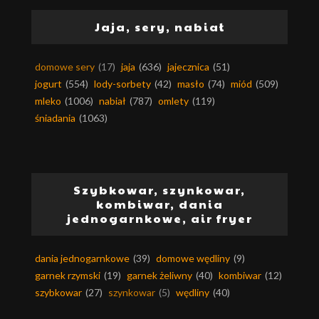
Jaja, sery, nabiał
domowe sery
(17)
jaja
(636)
jajecznica
(51)
jogurt
(554)
lody-sorbety
(42)
masło
(74)
miód
(509)
mleko
(1006)
nabiał
(787)
omlety
(119)
śniadania
(1063)
Szybkowar, szynkowar,
kombiwar, dania
jednogarnkowe, air fryer
dania jednogarnkowe
(39)
domowe wędliny
(9)
garnek rzymski
(19)
garnek żeliwny
(40)
kombiwar
(12)
szybkowar
(27)
szynkowar
(5)
wędliny
(40)