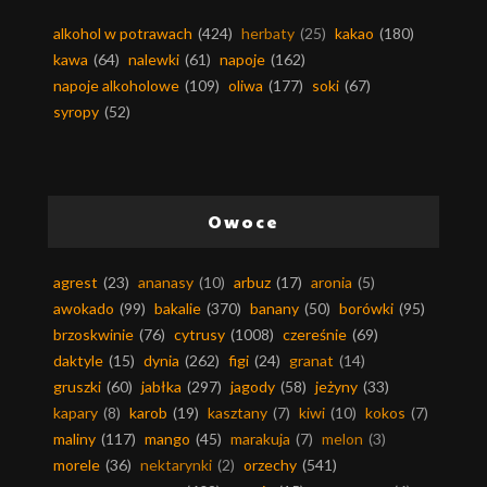
alkohol w potrawach
(424)
herbaty
(25)
kakao
(180)
kawa
(64)
nalewki
(61)
napoje
(162)
napoje alkoholowe
(109)
oliwa
(177)
soki
(67)
syropy
(52)
Owoce
agrest
(23)
ananasy
(10)
arbuz
(17)
aronia
(5)
awokado
(99)
bakalie
(370)
banany
(50)
borówki
(95)
brzoskwinie
(76)
cytrusy
(1008)
czereśnie
(69)
daktyle
(15)
dynia
(262)
figi
(24)
granat
(14)
gruszki
(60)
jabłka
(297)
jagody
(58)
jeżyny
(33)
kapary
(8)
karob
(19)
kasztany
(7)
kiwi
(10)
kokos
(7)
maliny
(117)
mango
(45)
marakuja
(7)
melon
(3)
morele
(36)
nektarynki
(2)
orzechy
(541)