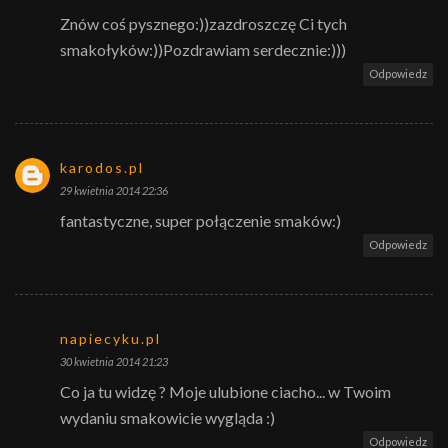
Znów coś pysznego:))zazdroszczę Ci tych
smakołyków:))Pozdrawiam serdecznie:)))
Odpowiedz
karodos.pl
29 kwietnia 2014 22:36
fantastyczne, super połączenie smaków:)
Odpowiedz
napiecyku.pl
30 kwietnia 2014 21:23
Co ja tu widzę ? Moje ulubione ciacho... w Twoim
wydaniu smakowicie wygląda :)
Odpowiedz