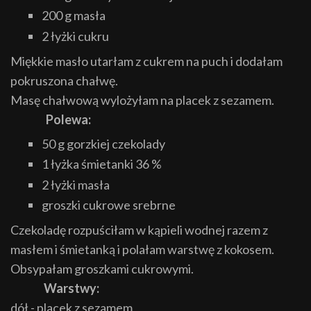
200 g masła
2 łyżki cukru
Miękkie masło utarłam z cukrem na puch i dodałam
pokruszona chałwę.
Masę chałwową wylożyłam na placek z sezamem.
Polewa:
50 g gorzkiej czekolady
1 łyżka śmietanki 36 %
2 łyżki masła
groszki cukrowe srebrne
Czekoladę rozpuściłam w kąpieli wodnej razem z
masłem i śmietanką i polałam warstwę z kokosem.
Obsypałam groszkami cukrowymi.
Warstwy:
dół - placek z sezamem