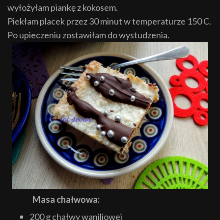
wyłożyłam piankę z kokosem.
Piekłam placek przez 30 minut w temperaturze 150 C.
Po upieczeniu zostawiłam do wystudzenia.
Masa chałwowa:
200 g chałwy waniliowej