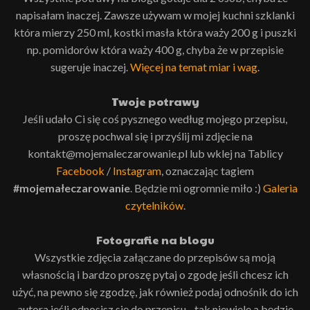
napisałam inaczej. Zawsze używam w mojej kuchni szklanki
która mierzy 250 ml, kostki masła która waży 200 g i puszki
np. pomidorów która waży 400 g, chyba że w przepisie
sugeruje inaczej.
Więcej na temat miar i wag
.
Twoje potrawy
Jeśli udało Ci się coś pysznego według mojego przepisu,
proszę pochwal się i przyślij mi zdjęcie na
kontakt@mojemaleczarowanie.pl lub wklej na Tablicy
Facebook
/
Instagram
, oznaczając tagiem
#mojemałeczarowanie
. Będzie mi ogromnie miło :)
Galeria
czytelników
.
Fotografie na blogu
Wszystkie zdjęcia załączane do przepisów są moją
własnością i bardzo proszę pytaj o zgodę jeśli chcesz ich
użyć, na pewno się zgodzę, jak również podaj odnośnik do ich
autora jeśli odnosisz się do przepisu - tak niewiele a będzie