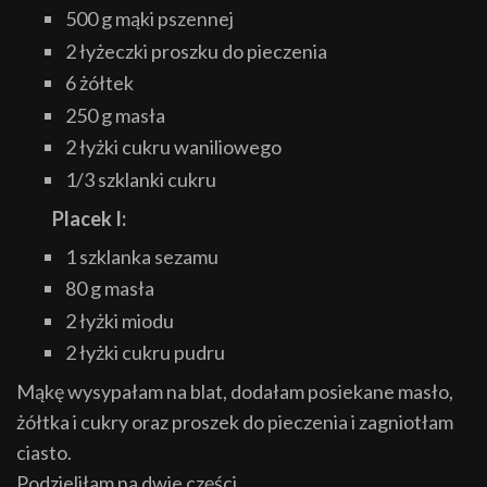
500 g mąki pszennej
2 łyżeczki proszku do pieczenia
6 żółtek
250 g masła
2 łyżki cukru waniliowego
1/3 szklanki cukru
Placek I:
1 szklanka sezamu
80 g masła
2 łyżki miodu
2 łyżki cukru pudru
Mąkę wysypałam na blat, dodałam posiekane masło,
żółtka i cukry oraz proszek do pieczenia i zagniotłam
ciasto.
Podzieliłam na dwie części.