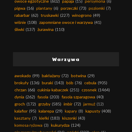
owoce egzotyczne
(602)
papaja
(15)
persymona
(6)
pigwa
(16)
plantany
(6)
porzeczki
(73)
poziomki
(7)
rabarbar
(62)
truskawki
(227)
winogrono
(49)
wiśnie
(108)
zapomniane owoce i warzywa
(41)
śliwki
(137)
żurawina
(110)
Warzywa
awokado
(99)
bakłażany
(72)
botwina
(29)
brokuły
(136)
buraki
(143)
bób
(76)
cebula
(905)
chrzan
(66)
cukinia-kabaczek
(251)
czosnek
(1464)
dynia
(262)
fasola
(203)
fasola szparagowa
(40)
groch
(172)
grzyby
(585)
imbir
(72)
jarmuż
(12)
kalafior
(95)
kalarepa
(29)
kapary
(8)
kapusty
(408)
kasztany
(7)
kiełki
(183)
kiszonki
(43)
komosa ryżowa
(3)
kukurydza
(124)