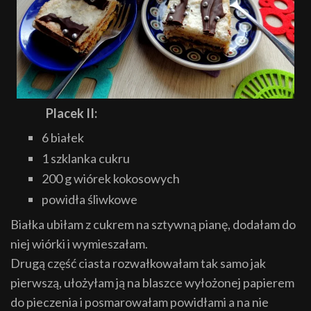
Placek II:
6 białek
1 szklanka cukru
200 g wiórek kokosowych
powidła śliwkowe
Białka ubiłam z cukrem na sztywną pianę, dodałam do
niej wiórki i wymieszałam.
Drugą część ciasta rozwałkowałam tak samo jak
pierwszą
,
ułożyłam ją na blaszce wyłożonej papierem
do pieczenia i posmarowałam powidłami a na nie