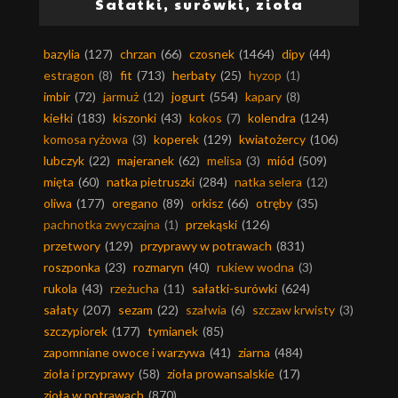
Sałatki, surówki, zioła
bazylia
(127)
chrzan
(66)
czosnek
(1464)
dipy
(44)
estragon
(8)
fit
(713)
herbaty
(25)
hyzop
(1)
imbir
(72)
jarmuż
(12)
jogurt
(554)
kapary
(8)
kiełki
(183)
kiszonki
(43)
kokos
(7)
kolendra
(124)
komosa ryżowa
(3)
koperek
(129)
kwiatożercy
(106)
lubczyk
(22)
majeranek
(62)
melisa
(3)
miód
(509)
mięta
(60)
natka pietruszki
(284)
natka selera
(12)
oliwa
(177)
oregano
(89)
orkisz
(66)
otręby
(35)
pachnotka zwyczajna
(1)
przekąski
(126)
przetwory
(129)
przyprawy w potrawach
(831)
roszponka
(23)
rozmaryn
(40)
rukiew wodna
(3)
rukola
(43)
rzeżucha
(11)
sałatki-surówki
(624)
sałaty
(207)
sezam
(22)
szałwia
(6)
szczaw krwisty
(3)
szczypiorek
(177)
tymianek
(85)
zapomniane owoce i warzywa
(41)
ziarna
(484)
zioła i przyprawy
(58)
zioła prowansalskie
(17)
zioła w potrawach
(870)