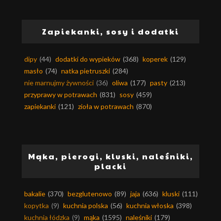
Zapiekanki, sosy i dodatki
dipy
(44)
dodatki do wypieków
(368)
koperek
(129)
masło
(74)
natka pietruszki
(284)
nie marnujmy żywności
(36)
oliwa
(177)
pasty
(213)
przyprawy w potrawach
(831)
sosy
(459)
zapiekanki
(121)
zioła w potrawach
(870)
Mąka, pierogi, kluski, naleśniki,
placki
bakalie
(370)
bezglutenowo
(89)
jaja
(636)
kluski
(111)
kopytka
(9)
kuchnia polska
(56)
kuchnia włoska
(398)
kuchnia łódzka
(9)
mąka
(1595)
naleśniki
(179)