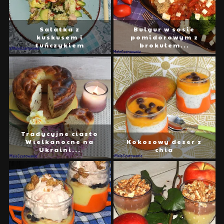
Sałatka z
Bulgur w sosie
kuskusem i
pomidorowym z
tuńczykiem
brokułem...
Tradycyjne ciasto
Wielkanocne na
Kokosowy deser z
Ukraini...
chia