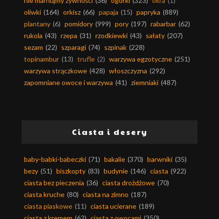
nie marnujmy żywności
(36)
ogórki
(323)
okra
(1)
oliwki
(164)
orkisz
(66)
papaja
(15)
papryka
(889)
plantany
(6)
pomidory
(999)
pory
(197)
rabarbar
(62)
rukola
(43)
rzepa
(31)
rzodkiewki
(43)
sałaty
(207)
sezam
(22)
szparagi
(74)
szpinak
(228)
topinambur
(13)
trufle
(2)
warzywa egzotyczne
(251)
warzywa strączkowe
(428)
włoszczyzna
(292)
zapomniane owoce i warzywa
(41)
ziemniaki
(487)
Ciasta i desery
baby-babki-babeczki
(71)
bakalie
(370)
barwniki
(35)
bezy
(51)
biszkopty
(83)
budynie
(146)
ciasta
(922)
ciasta bez pieczenia
(36)
ciasta drożdżowe
(70)
ciasta kruche
(80)
ciasta na zimno
(187)
ciasta piaskowe
(11)
ciasta ucierane
(189)
ciasta z kremem
(62)
ciasta z owocami
(350)