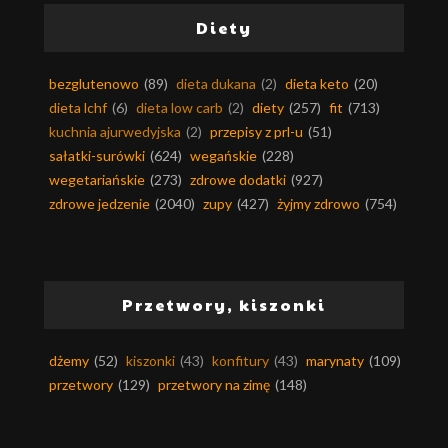
Diety
bezglutenowo
(89)
dieta dukana
(2)
dieta keto
(20)
dieta lchf
(6)
dieta low carb
(2)
diety
(257)
fit
(713)
kuchnia ajurwedyjska
(2)
przepisy z prl-u
(51)
sałatki-surówki
(624)
wegańskie
(228)
wegetariańskie
(273)
zdrowe dodatki
(927)
zdrowe jedzenie
(2040)
zupy
(427)
żyjmy zdrowo
(754)
Przetwory, kiszonki
dżemy
(52)
kiszonki
(43)
konfitury
(43)
marynaty
(109)
przetwory
(129)
przetwory na zimę
(148)