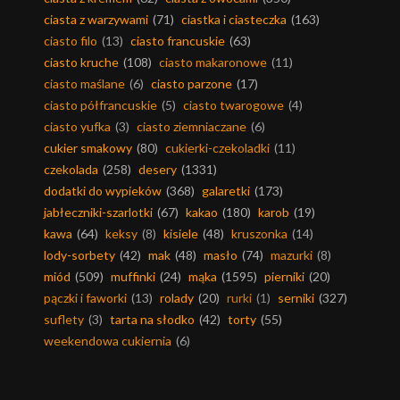
ciasta z warzywami
(71)
ciastka i ciasteczka
(163)
ciasto filo
(13)
ciasto francuskie
(63)
ciasto kruche
(108)
ciasto makaronowe
(11)
ciasto maślane
(6)
ciasto parzone
(17)
ciasto półfrancuskie
(5)
ciasto twarogowe
(4)
ciasto yufka
(3)
ciasto ziemniaczane
(6)
cukier smakowy
(80)
cukierki-czekoladki
(11)
czekolada
(258)
desery
(1331)
dodatki do wypieków
(368)
galaretki
(173)
jabłeczniki-szarlotki
(67)
kakao
(180)
karob
(19)
kawa
(64)
keksy
(8)
kisiele
(48)
kruszonka
(14)
lody-sorbety
(42)
mak
(48)
masło
(74)
mazurki
(8)
miód
(509)
muffinki
(24)
mąka
(1595)
pierniki
(20)
pączki i faworki
(13)
rolady
(20)
rurki
(1)
serniki
(327)
suflety
(3)
tarta na słodko
(42)
torty
(55)
weekendowa cukiernia
(6)