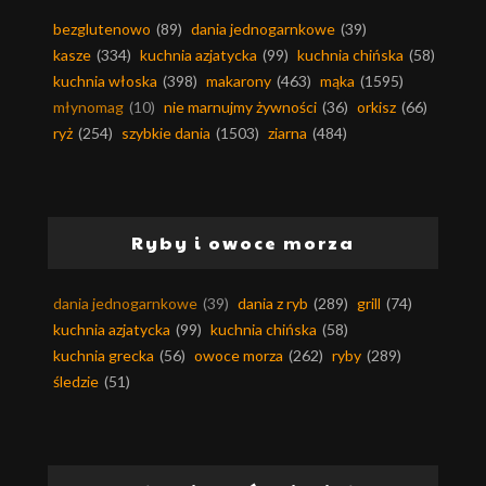
bezglutenowo
(89)
dania jednogarnkowe
(39)
kasze
(334)
kuchnia azjatycka
(99)
kuchnia chińska
(58)
kuchnia włoska
(398)
makarony
(463)
mąka
(1595)
młynomag
(10)
nie marnujmy żywności
(36)
orkisz
(66)
ryż
(254)
szybkie dania
(1503)
ziarna
(484)
Ryby i owoce morza
dania jednogarnkowe
(39)
dania z ryb
(289)
grill
(74)
kuchnia azjatycka
(99)
kuchnia chińska
(58)
kuchnia grecka
(56)
owoce morza
(262)
ryby
(289)
śledzie
(51)