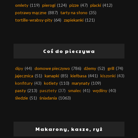
omlety
(119)
pierogi
(124)
pizze
(47)
placki
(412)
potrawy mączne
(887)
tarty na słono
(35)
tortille-wrabsy-pity
(64)
zapiekanki
(121)
Coś do pieczywa
dipy
(44)
domowe pieczywo
(786)
dżemy
(52)
grill
(74)
jajecznica
(51)
kanapki
(85)
kiełbasa
(441)
kiszonki
(43)
konfitury
(43)
kotlety
(110)
marynaty
(109)
pasty
(213)
pasztety
(37)
smalec
(41)
wędliny
(40)
śledzie
(51)
śniadania
(1063)
Makarony, kasze, ryż