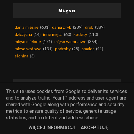
Mięsa
dania mięsne
(631)
dania z ryb
(289)
drób
(389)
dziczyzna
(14)
inne mięsa
(60)
kotlety
(110)
mięso mielone
(171)
mięso wieprzowe
(354)
mięso wołowe
(131)
podroby
(28)
smalec
(41)
słonina
(3)
Kuchnie świata
This site uses cookies from Google to deliver its services
and to analyze traffic. Your IP address and user-agent are
kuchnia arabska
(49)
kuchnia afryki
(6)
shared with Google along with performance and security
kuchnia ajurwedyjska
(2)
kuchnia alaski
(1)
metrics to ensure quality of service, generate usage
kuchnia algierska
(2)
kuchnia amerykańska
(36)
statistics, and to detect and address abuse.
kuchnia andaluzji
(13)
kuchnia angielska
(24)
WIĘCEJ INFORMACJI
AKCEPTUJĘ
kuchnia argentyńska
(3)
kuchnia armenii
(2)