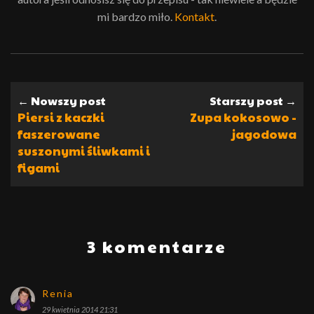
mi bardzo miło.
Kontakt
.
← Nowszy post
Starszy post →
Piersi z kaczki
Zupa kokosowo -
faszerowane
jagodowa
suszonymi śliwkami i
figami
3 komentarze
Renia
29 kwietnia 2014 21:31