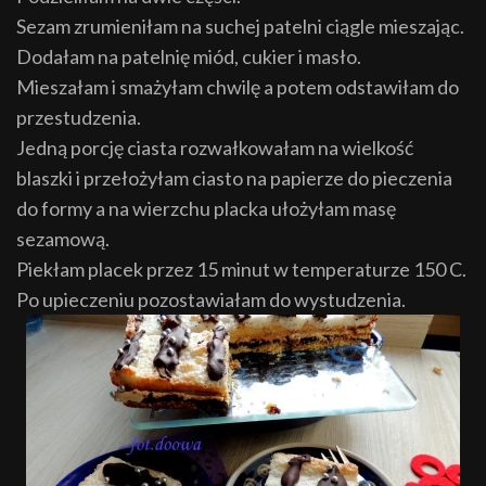
Sezam zrumieniłam na suchej patelni ciągle mieszając.
Dodałam na patelnię miód, cukier i masło.
Mieszałam i smażyłam chwilę a potem odstawiłam do
przestudzenia.
Jedną porcję ciasta rozwałkowałam na wielkość
blaszki i przełożyłam ciasto na papierze do pieczenia
do formy a na wierzchu placka ułożyłam masę
sezamową.
Piekłam placek przez 15 minut w temperaturze 150 C.
Po upieczeniu pozostawiałam do wystudzenia.