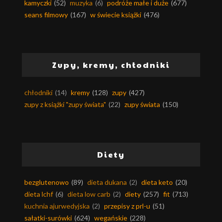
kamyczki
(52)
muzyka
(6)
podróże małe i duże
(677)
seans filmowy
(167)
w świecie książki
(476)
Zupy, kremy, chłodniki
chłodniki
(14)
kremy
(128)
zupy
(427)
zupy z książki "zupy świata"
(22)
zupy świata
(150)
Diety
bezglutenowo
(89)
dieta dukana
(2)
dieta keto
(20)
dieta lchf
(6)
dieta low carb
(2)
diety
(257)
fit
(713)
kuchnia ajurwedyjska
(2)
przepisy z prl-u
(51)
sałatki-surówki
(624)
wegańskie
(228)