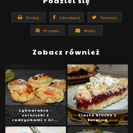
Podziel się
Drukuj
Udostępnij
Tweetnij
Przypnij
Wyślij
Zobacz również
Lyhnarakia -
serniczki z
Ciasto kruche z
rodzynkami z Gr...
żurwiną