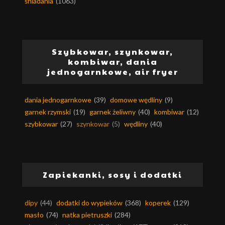
śniadania
(1063)
Szybkowar, szynkowar,
kombiwar, dania
jednogarnkowe, air fryer
dania jednogarnkowe
(39)
domowe wędliny
(9)
garnek rzymski
(19)
garnek żeliwny
(40)
kombiwar
(12)
szybkowar
(27)
szynkowar
(5)
wędliny
(40)
Zapiekanki, sosy i dodatki
dipy
(44)
dodatki do wypieków
(368)
koperek
(129)
masło
(74)
natka pietruszki
(284)