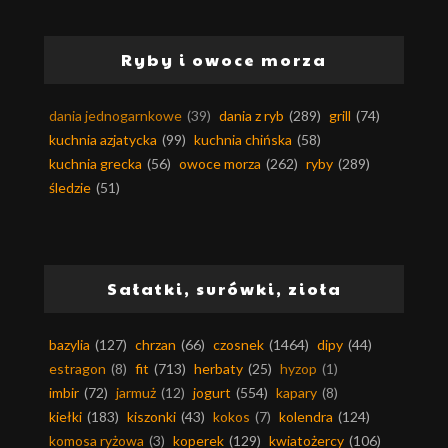
Ryby i owoce morza
dania jednogarnkowe
(39)
dania z ryb
(289)
grill
(74)
kuchnia azjatycka
(99)
kuchnia chińska
(58)
kuchnia grecka
(56)
owoce morza
(262)
ryby
(289)
śledzie
(51)
Sałatki, surówki, zioła
bazylia
(127)
chrzan
(66)
czosnek
(1464)
dipy
(44)
estragon
(8)
fit
(713)
herbaty
(25)
hyzop
(1)
imbir
(72)
jarmuż
(12)
jogurt
(554)
kapary
(8)
kiełki
(183)
kiszonki
(43)
kokos
(7)
kolendra
(124)
komosa ryżowa
(3)
koperek
(129)
kwiatożercy
(106)