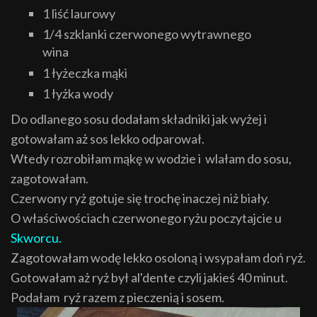
1 liść laurowy
1/4 szklanki czerwonego wytrawnego
wina
1 łyżeczka mąki
1 łyżka wody
Do odlanego sosu dodałam składniki jak wyżej i
gotowałam aż sos lekko odparował.
Wtedy rozrobiłam mąkę w wodzie i wlałam do sosu,
zagotowałam.
Czerwony ryż gotuje się trochę inaczej niż biały.
O właściwościach czerwonego ryżu poczytajcie u
Skworcu.
Zagotowałam wodę lekko osoloną i wsypałam doń ryż.
Gotowałam aż ryż był al'dente czyli jakieś 40 minut.
Podałam ryż razem z pieczenią i sosem.