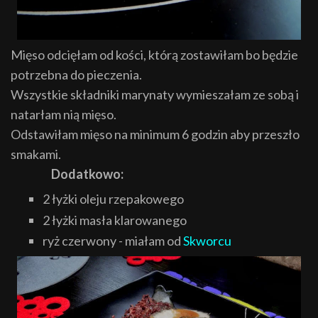
Mięso odcięłam od kości, którą zostawiłam bo będzie
potrzebna do pieczenia.
Wszystkie składniki marynaty wymieszałam ze sobą i
natarłam nią mięso.
Odstawiłam mięso na minimum 6 godzin aby przeszło
smakami.
Dodatkowo:
2 łyżki oleju rzepakowego
2 łyżki masła klarowanego
ryż czerwony - miałam od
Skworcu