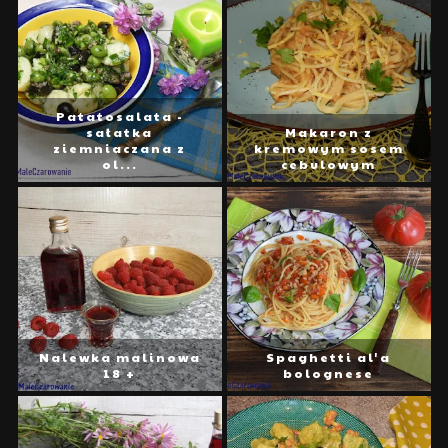
Patatosalata -
sałatka
Makaron z
ziemniaczana z
kremowym sosem
ol...
cebulowym
Nalewka malinowa
Spaghetti al'a
18 +
bolognese