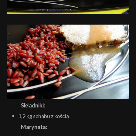
Składniki:
1,2 kg schabu z kością
Marynata: