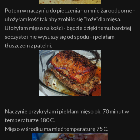
Potem w naczyniu do pieczenia - u mnie żaroodporne -
ułożyłam kość tak aby zrobiło się "łoże"dla mięsa.
Ułożyłam mięso na kości - będzie dzięki temu bardziej
soczyste i nie wysuszy się od spodu - i polałam
tłuszczem z patelni.
Naczynie przykryłam i piekłam mięso ok. 70 minut w
temperaturze 180 C.
Mięso w środku ma mieć temperaturę 75 C.