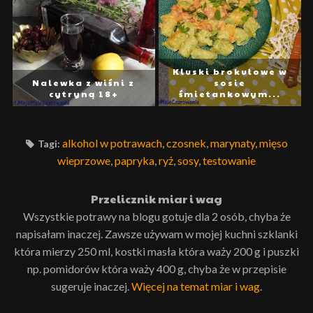
Kluski brokułowe w
Nalewka z wiśni z
sosie
cytryną 18+
śmietankowym...
alkohol w potrawach
,
czosnek
,
marynaty
,
mięso
Tagi:
wieprzowe
,
papryka
,
ryż
,
sosy
,
testowanie
Przelicznik miar i wag
Wszystkie potrawy na blogu gotuje dla 2 osób, chyba że
napisałam inaczej. Zawsze używam w mojej kuchni szklanki
która mierzy 250 ml, kostki masła która waży 200 g i puszki
np. pomidorów która waży 400 g, chyba że w przepisie
sugeruje inaczej.
Więcej na temat miar i wag
.