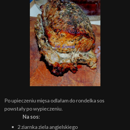
Po upieczeniu mięsa odlałam do rondelka sos
powstały po wypieczeniu.
Na sos:
2 ziarnka ziela angielskiego