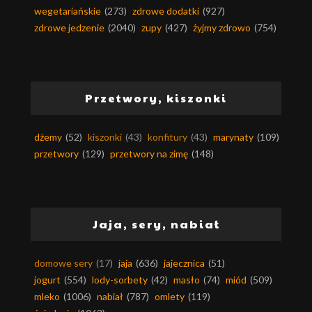
wegetariańskie
(273)
zdrowe dodatki
(927)
zdrowe jedzenie
(2040)
zupy
(427)
żyjmy zdrowo
(754)
Przetwory, kiszonki
dżemy
(52)
kiszonki
(43)
konfitury
(43)
marynaty
(109)
przetwory
(129)
przetwory na zimę
(148)
Jaja, sery, nabiał
domowe sery
(17)
jaja
(636)
jajecznica
(51)
jogurt
(554)
lody-sorbety
(42)
masło
(74)
miód
(509)
mleko
(1006)
nabiał
(787)
omlety
(119)