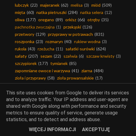
lubczyk
(22)
majeranek
(62)
melisa
(3)
miód
(509)
mięta
(60)
natka pietruszki
(284)
natka selera
(12)
oliwa
(177)
oregano
(89)
orkisz
(66)
otręby
(35)
pachnotka zwyczajna
(1)
przekąski
(126)
przetwory
(129)
przyprawy w potrawach
(831)
roszponka
(23)
rozmaryn
(40)
rukiew wodna
(3)
rukola
(43)
rzeżucha
(11)
sałatki-surówki
(624)
sałaty
(207)
sezam
(22)
szałwia
(6)
szczaw krwisty
(3)
szczypiorek
(177)
tymianek
(85)
zapomniane owoce i warzywa
(41)
ziarna
(484)
zioła i przyprawy
(58)
zioła prowansalskie
(17)
zioła w potrawach
(870)
This site uses cookies from Google to deliver its services
and to analyze traffic. Your IP address and user-agent are
shared with Google along with performance and security
metrics to ensure quality of service, generate usage
Chleby, pieczywo
statistics, and to detect and address abuse.
WIĘCEJ INFORMACJI
AKCEPTUJĘ
bagietki
(8)
bezglutenowo
(89)
chleby i bułeczki
(894)