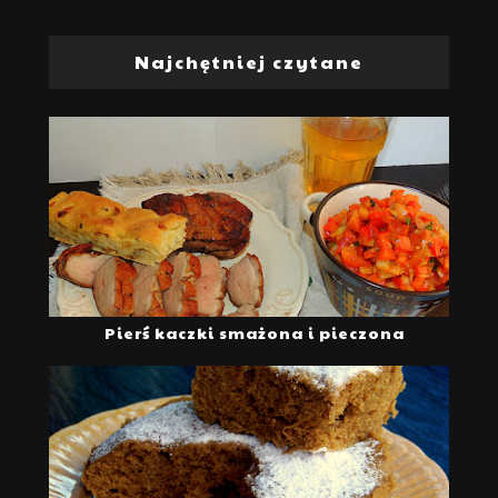
Najchętniej czytane
Pierś kaczki smażona i pieczona