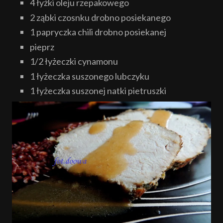
4 łyżki oleju rzepakowego
2 ząbki czosnku drobno posiekanego
1 papryczka chili drobno posiekanej
pieprz
1/2 łyżeczki cynamonu
1 łyżeczka suszonego lubczyku
1 łyżeczka suszonej natki pietruszki