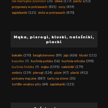
nie marnujmy żywności
(36)
oliwa
(177)
pasty
(213)
przyprawy w potrawach
(831)
sosy
(459)
zapiekanki
(121)
zioła w potrawach
(870)
Mąka, pierogi, kluski, naleśniki,
placki
bakalie
(370)
bezglutenowo
(89)
jaja
(636)
kluski
(111)
kopytka
(9)
kuchnia polska
(56)
kuchnia włoska
(398)
kuchnia łódzka
(9)
mąka
(1595)
naleśniki
(179)
omlety
(119)
pierogi
(124)
pizze
(47)
placki
(412)
potrawy mączne
(887)
tarty na słono
(35)
tortille-wrabsy-pity
(64)
zapiekanki
(121)