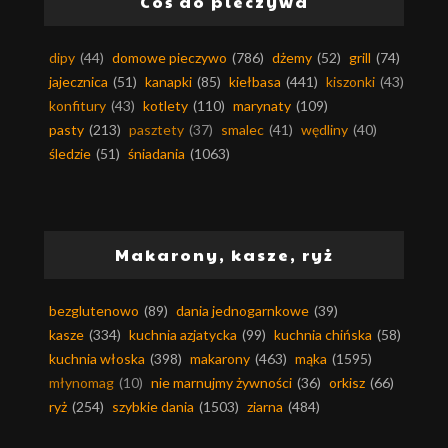
Coś do pieczywa
dipy
(44)
domowe pieczywo
(786)
dżemy
(52)
grill
(74)
jajecznica
(51)
kanapki
(85)
kiełbasa
(441)
kiszonki
(43)
konfitury
(43)
kotlety
(110)
marynaty
(109)
pasty
(213)
pasztety
(37)
smalec
(41)
wędliny
(40)
śledzie
(51)
śniadania
(1063)
Makarony, kasze, ryż
bezglutenowo
(89)
dania jednogarnkowe
(39)
kasze
(334)
kuchnia azjatycka
(99)
kuchnia chińska
(58)
kuchnia włoska
(398)
makarony
(463)
mąka
(1595)
młynomag
(10)
nie marnujmy żywności
(36)
orkisz
(66)
ryż
(254)
szybkie dania
(1503)
ziarna
(484)