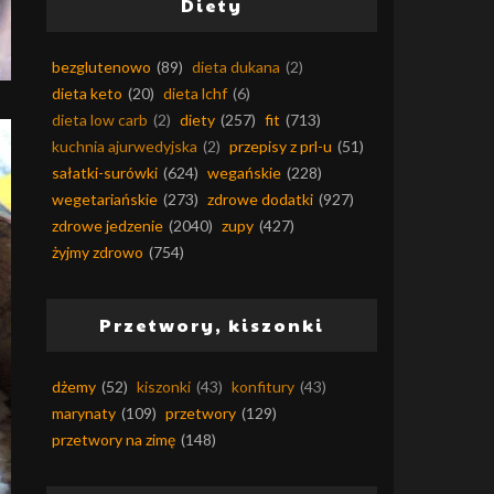
Diety
bezglutenowo
(89)
dieta dukana
(2)
dieta keto
(20)
dieta lchf
(6)
dieta low carb
(2)
diety
(257)
fit
(713)
kuchnia ajurwedyjska
(2)
przepisy z prl-u
(51)
sałatki-surówki
(624)
wegańskie
(228)
wegetariańskie
(273)
zdrowe dodatki
(927)
zdrowe jedzenie
(2040)
zupy
(427)
żyjmy zdrowo
(754)
Przetwory, kiszonki
dżemy
(52)
kiszonki
(43)
konfitury
(43)
marynaty
(109)
przetwory
(129)
przetwory na zimę
(148)