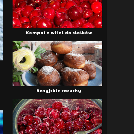
Kompot z wiśni do słoików
Rosyjskie racuchy