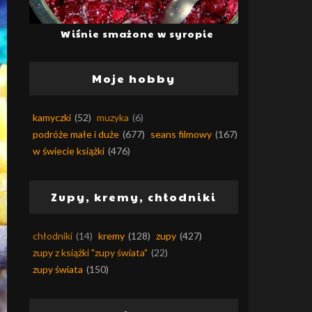
Wiśnie smażone w syropie
Moje hobby
kamyczki
(52)
muzyka
(6)
podróże małe i duże
(677)
seans filmowy
(167)
w świecie książki
(476)
Zupy, kremy, chłodniki
chłodniki
(14)
kremy
(128)
zupy
(427)
zupy z książki "zupy świata"
(22)
zupy świata
(150)