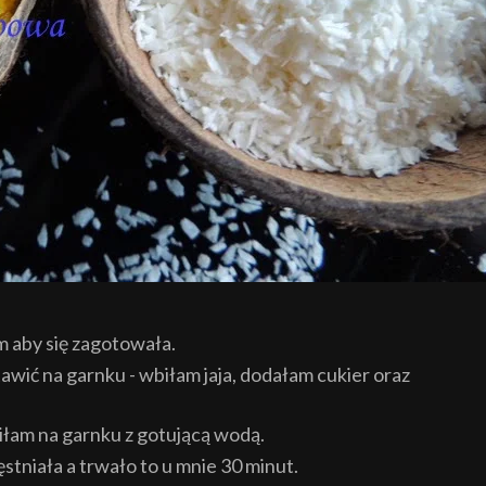
 aby się zagotowała.
tawić na garnku - wbiłam jaja, dodałam cukier oraz
łam na garnku z gotującą wodą.
stniała a trwało to u mnie 30 minut.