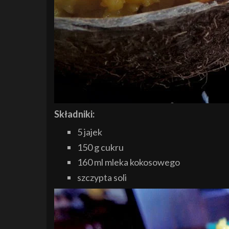
Składniki:
5 jajek
150 g cukru
160 ml mleka kokosowego
szczypta soli