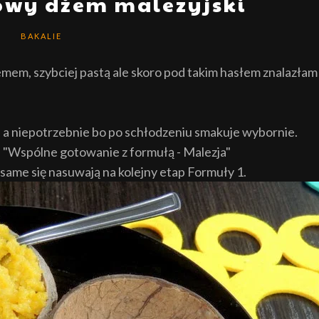
owy dżem malezyjski
BAKALIE
mem, szybciej pastą ale skoro pod takim hasłem znalazłam
 a niepotrzebnie bo po schłodzeniu smakuje wybornie.
Wspólne gotowanie z formułą - Malezja"
same się nasuwają na kolejny etap Formuły 1.