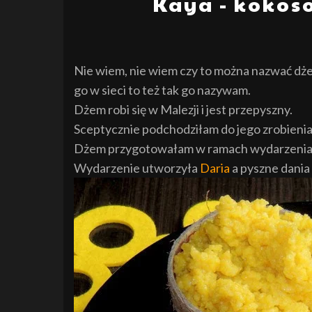
Kaya - kokos
Nie wiem, nie wiem czy to można nazwać dże
go w sieci to też tak go nazywam.
Dżem robi się w Malezji i jest przepyszny.
Sceptycznie podchodziłam do jego zrobienia
Dżem przygotowałam w ramach wydarzenia "
Wydarzenie utworzyła
Daria
a pyszne dania 