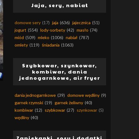
Jaja, sery, nabiał
domowe sery
(17)
jaja
(636)
jajecznica
(51)
jogurt
(554)
lody-sorbety
(42)
masło
(74)
miód
(509)
mleko
(1006)
nabiał
(787)
omlety
(119)
śniadania
(1063)
Szybkowar, szynkowar,
kombiwar, dania
jednogarnkowe, air fryer
dania jednogarnkowe
(39)
domowe wędliny
(9)
garnek rzymski
(19)
garnek żeliwny
(40)
kombiwar
(12)
szybkowar
(27)
szynkowar
(5)
wędliny
(40)
Zapiekanki, sosy i dodatki