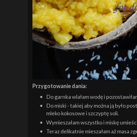
Przygotowanie dania:
Do garnka wlałam wodę i pozostawiłam
Do miski - takiej aby można ją było pos
mleko kokosowe i szczyptę soli.
Wymieszałam wszystko i miskę umieści
Teraz delikatnie mieszałam aż masa zgę