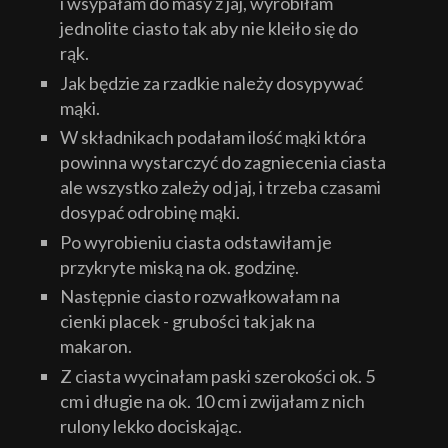
i wsypałam do masy z jaj, wyrobiłam
jednolite ciasto tak aby nie kleiło się do
rąk.
Jak będzie za rzadkie należy dosypywać
mąki.
W składnikach podałam ilość mąki która
powinna wystarczyć do zagniecenia ciasta
ale wszystko zależy od jaj, i trzeba czasami
dosypać odrobinę mąki.
Po wyrobieniu ciasta odstawiłam je
przykryte miską na ok. godzinę.
Następnie ciasto rozwałkowałam na
cienki placek - grubości tak jak na
makaron.
Z ciasta wycinałam paski szerokości ok. 5
cm i długie na ok. 10 cm i zwijałam z nich
rulony lekko dociskając.