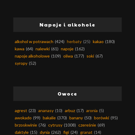
Napoje i alkohole
alkohol w potrawach
(424)
herbaty
(25)
kakao
(180)
kawa
(64)
nalewki
(61)
napoje
(162)
napoje alkoholowe
(109)
oliwa
(177)
soki
(67)
syropy
(52)
Owoce
agrest
(23)
ananasy
(10)
arbuz
(17)
aronia
(5)
awokado
(99)
bakalie
(370)
banany
(50)
borówki
(95)
brzoskwinie
(76)
cytrusy
(1008)
czereśnie
(69)
daktyle
(15)
dynia
(262)
figi
(24)
granat
(14)