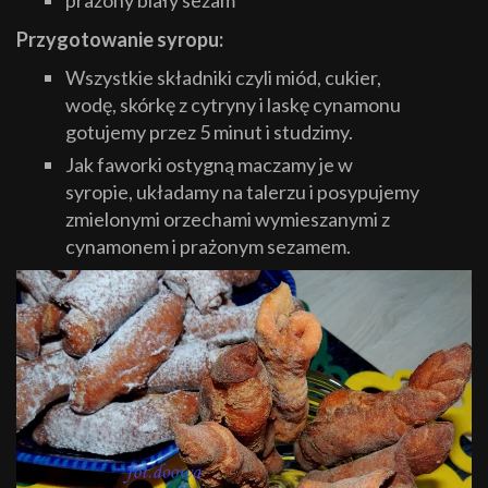
prażony biały sezam
Przygotowanie syropu:
Wszystkie składniki czyli miód, cukier,
wodę, skórkę z cytryny i laskę cynamonu
gotujemy przez 5 minut i studzimy.
Jak faworki ostygną maczamy je w
syropie, układamy na talerzu i posypujemy
zmielonymi orzechami wymieszanymi z
cynamonem i prażonym sezamem.