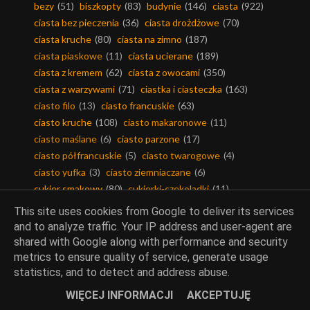
bezy
(51)
biszkopty
(83)
budynie
(146)
ciasta
(922)
ciasta bez pieczenia
(36)
ciasta drożdżowe
(70)
ciasta kruche
(80)
ciasta na zimno
(187)
ciasta piaskowe
(11)
ciasta ucierane
(189)
ciasta z kremem
(62)
ciasta z owocami
(350)
ciasta z warzywami
(71)
ciastka i ciasteczka
(163)
ciasto filo
(13)
ciasto francuskie
(63)
ciasto kruche
(108)
ciasto makaronowe
(11)
ciasto maślane
(6)
ciasto parzone
(17)
ciasto półfrancuskie
(5)
ciasto twarogowe
(4)
ciasto yufka
(3)
ciasto ziemniaczane
(6)
cukier smakowy
(80)
cukierki-czekoladki
(11)
czekolada
(258)
desery
(1332)
This site uses cookies from Google to deliver its services
dodatki do wypieków
(368)
galaretki
(173)
and to analyze traffic. Your IP address and user-agent are
jabłeczniki-szarlotki
(67)
kakao
(180)
karob
(19)
shared with Google along with performance and security
kawa
(64)
keksy
(8)
kisiele
(49)
kruszonka
(14)
metrics to ensure quality of service, generate usage
lody-sorbety
(42)
mak
(48)
masło
(74)
mazurki
(8)
statistics, and to detect and address abuse.
miód
(509)
muffinki
(24)
mąka
(1596)
pierniki
(20)
WIĘCEJ INFORMACJI
AKCEPTUJĘ
pączki i faworki
(13)
rolady
(20)
rurki
(1)
serniki
(327)