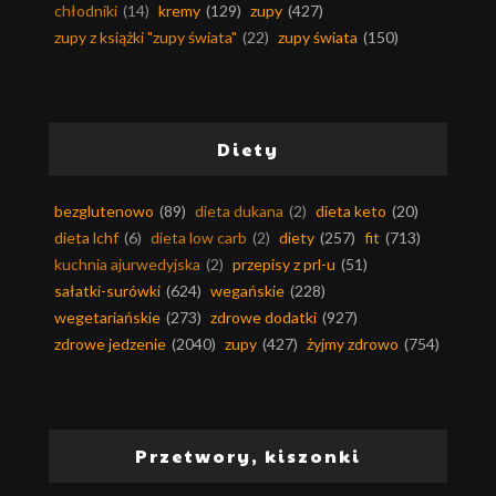
chłodniki
(14)
kremy
(129)
zupy
(427)
zupy z książki "zupy świata"
(22)
zupy świata
(150)
Diety
bezglutenowo
(89)
dieta dukana
(2)
dieta keto
(20)
dieta lchf
(6)
dieta low carb
(2)
diety
(257)
fit
(713)
kuchnia ajurwedyjska
(2)
przepisy z prl-u
(51)
sałatki-surówki
(624)
wegańskie
(228)
wegetariańskie
(273)
zdrowe dodatki
(927)
zdrowe jedzenie
(2040)
zupy
(427)
żyjmy zdrowo
(754)
Przetwory, kiszonki