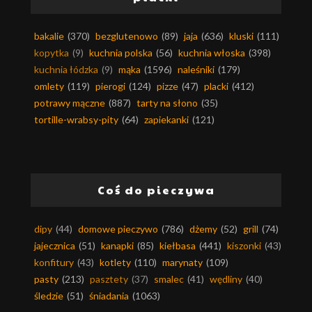
bakalie
(370)
bezglutenowo
(89)
jaja
(636)
kluski
(111)
kopytka
(9)
kuchnia polska
(56)
kuchnia włoska
(398)
kuchnia łódzka
(9)
mąka
(1596)
naleśniki
(179)
omlety
(119)
pierogi
(124)
pizze
(47)
placki
(412)
potrawy mączne
(887)
tarty na słono
(35)
tortille-wrabsy-pity
(64)
zapiekanki
(121)
Coś do pieczywa
dipy
(44)
domowe pieczywo
(786)
dżemy
(52)
grill
(74)
jajecznica
(51)
kanapki
(85)
kiełbasa
(441)
kiszonki
(43)
konfitury
(43)
kotlety
(110)
marynaty
(109)
pasty
(213)
pasztety
(37)
smalec
(41)
wędliny
(40)
śledzie
(51)
śniadania
(1063)