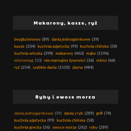
Makarony, kasze, ryż
bezglutenowo
(89)
dania jednogarnkowe
(39)
kasze
(334)
kuchnia azjatycka
(99)
kuchnia chińska
(58)
kuchnia włoska
(398)
makarony
(463)
mąka
(1596)
młynomag
(10)
nie marnujmy żywności
(36)
orkisz
(66)
ryż
(254)
szybkie dania
(1503)
ziarna
(484)
Ryby i owoce morza
dania jednogarnkowe
(39)
dania z ryb
(289)
grill
(74)
kuchnia azjatycka
(99)
kuchnia chińska
(58)
kuchnia grecka
(56)
owoce morza
(262)
ryby
(289)