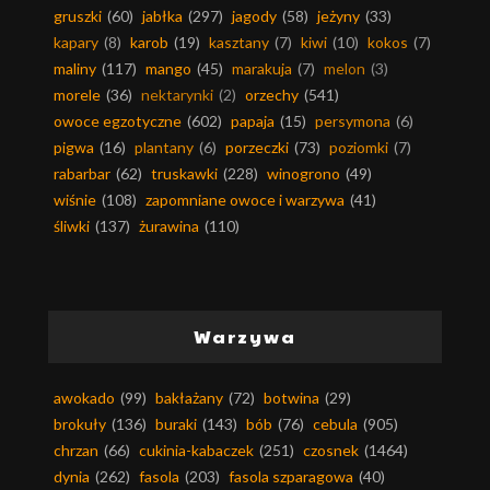
gruszki
(60)
jabłka
(297)
jagody
(58)
jeżyny
(33)
kapary
(8)
karob
(19)
kasztany
(7)
kiwi
(10)
kokos
(7)
maliny
(117)
mango
(45)
marakuja
(7)
melon
(3)
morele
(36)
nektarynki
(2)
orzechy
(541)
owoce egzotyczne
(602)
papaja
(15)
persymona
(6)
pigwa
(16)
plantany
(6)
porzeczki
(73)
poziomki
(7)
rabarbar
(62)
truskawki
(228)
winogrono
(49)
wiśnie
(108)
zapomniane owoce i warzywa
(41)
śliwki
(137)
żurawina
(110)
Warzywa
awokado
(99)
bakłażany
(72)
botwina
(29)
brokuły
(136)
buraki
(143)
bób
(76)
cebula
(905)
chrzan
(66)
cukinia-kabaczek
(251)
czosnek
(1464)
dynia
(262)
fasola
(203)
fasola szparagowa
(40)