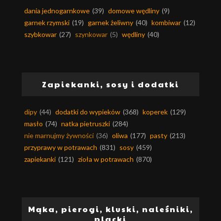
dania jednogarnkowe
(39)
domowe wędliny
(9)
garnek rzymski
(19)
garnek żeliwny
(40)
kombiwar
(12)
szybkowar
(27)
szynkowar
(5)
wędliny
(40)
Zapiekanki, sosy i dodatki
dipy
(44)
dodatki do wypieków
(368)
koperek
(129)
masło
(74)
natka pietruszki
(284)
nie marnujmy żywności
(36)
oliwa
(177)
pasty
(213)
przyprawy w potrawach
(831)
sosy
(459)
zapiekanki
(121)
zioła w potrawach
(870)
Mąka, pierogi, kluski, naleśniki,
placki