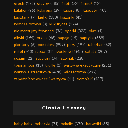
groch
(172)
grzyby
(585)
imbir
(72)
jarmuż
(12)
kalafior
(95)
kalarepa
(29)
kapary
(8)
kapusty
(408)
kasztany
(7)
kiełki
(183)
kiszonki
(43)
komosa ryżowa
(3)
kukurydza
(124)
nie marnujmy żywności
(36)
ogórki
(323)
okra
(1)
oliwki
(164)
orkisz
(66)
papaja
(15)
papryka
(889)
plantany
(6)
pomidory
(999)
pory
(197)
rabarbar
(62)
rukola
(43)
rzepa
(31)
rzodkiewki
(43)
sałaty
(207)
sezam
(22)
szparagi
(74)
szpinak
(228)
topinambur
(13)
trufle
(2)
warzywa egzotyczne
(251)
warzywa strączkowe
(428)
włoszczyzna
(292)
zapomniane owoce i warzywa
(41)
ziemniaki
(487)
Ciasta i desery
baby-babki-babeczki
(71)
bakalie
(370)
barwniki
(35)