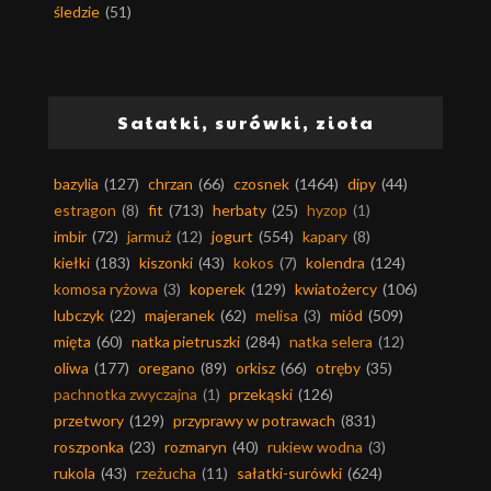
śledzie
(51)
Sałatki, surówki, zioła
bazylia
(127)
chrzan
(66)
czosnek
(1464)
dipy
(44)
estragon
(8)
fit
(713)
herbaty
(25)
hyzop
(1)
imbir
(72)
jarmuż
(12)
jogurt
(554)
kapary
(8)
kiełki
(183)
kiszonki
(43)
kokos
(7)
kolendra
(124)
komosa ryżowa
(3)
koperek
(129)
kwiatożercy
(106)
lubczyk
(22)
majeranek
(62)
melisa
(3)
miód
(509)
mięta
(60)
natka pietruszki
(284)
natka selera
(12)
oliwa
(177)
oregano
(89)
orkisz
(66)
otręby
(35)
pachnotka zwyczajna
(1)
przekąski
(126)
przetwory
(129)
przyprawy w potrawach
(831)
roszponka
(23)
rozmaryn
(40)
rukiew wodna
(3)
rukola
(43)
rzeżucha
(11)
sałatki-surówki
(624)