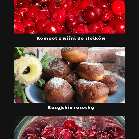
Kompot z wiśni do słoików
Rosyjskie racuchy