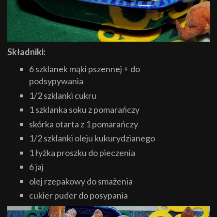
Składniki:
6 szklanek mąki pszennej + do
podsypywania
1/2 szklanki cukru
1 szklanka soku z pomarańczy
skórka otarta z 1 pomarańczy
1/2 szklanki oleju kukurydzianego
1 łyżka proszku do pieczenia
6 jaj
olej rzepakowy do smażenia
cukier puder do posypania