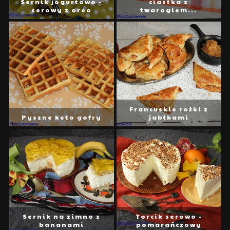
Sernik jogurtowo -
ciastka z
serowy z oreo
twarogiem...
Francuskie rożki z
Pyszne keto gofry
jabłkami
Sernik na zimno z
Torcik serowo -
bananami
pomarańczowy