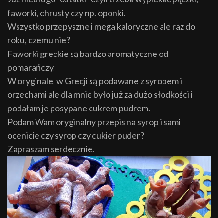
faworki, chrusty czy np. oponki.
Wszystko przepyszne i mega kaloryczne ale raz do
roku, czemu nie?
Faworki greckie są bardzo aromatyczne od
pomarańczy.
W oryginale, w Grecji są podawane z syropem i
orzechami ale dla mnie było już za dużo słodkości i
podałam je posypane cukrem pudrem.
Podam Wam oryginalny przepis na syrop i sami
ocenicie czy syrop czy cukier puder?
Zapraszam serdecznie.