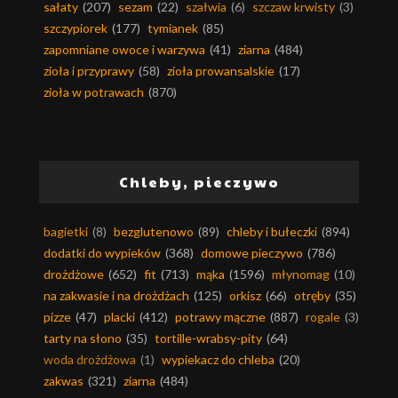
sałaty
(207)
sezam
(22)
szałwia
(6)
szczaw krwisty
(3)
szczypiorek
(177)
tymianek
(85)
zapomniane owoce i warzywa
(41)
ziarna
(484)
zioła i przyprawy
(58)
zioła prowansalskie
(17)
zioła w potrawach
(870)
Chleby, pieczywo
bagietki
(8)
bezglutenowo
(89)
chleby i bułeczki
(894)
dodatki do wypieków
(368)
domowe pieczywo
(786)
drożdżowe
(652)
fit
(713)
mąka
(1596)
młynomag
(10)
na zakwasie i na drożdżach
(125)
orkisz
(66)
otręby
(35)
pizze
(47)
placki
(412)
potrawy mączne
(887)
rogale
(3)
tarty na słono
(35)
tortille-wrabsy-pity
(64)
woda drożdżowa
(1)
wypiekacz do chleba
(20)
zakwas
(321)
ziarna
(484)