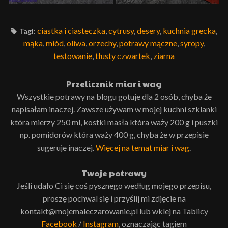
ciastka i ciasteczka
,
cytrusy
,
desery
,
kuchnia grecka
,
Tagi:
mąka
,
miód
,
oliwa
,
orzechy
,
potrawy mączne
,
syropy
,
testowanie
,
tłusty czwartek
,
ziarna
Przelicznik miar i wag
Wszystkie potrawy na blogu gotuje dla 2 osób, chyba że
napisałam inaczej. Zawsze używam w mojej kuchni szklanki
która mierzy 250 ml, kostki masła która waży 200 g i puszki
np. pomidorów która waży 400 g, chyba że w przepisie
sugeruje inaczej.
Więcej na temat miar i wag
.
Twoje potrawy
Jeśli udało Ci się coś pysznego według mojego przepisu,
proszę pochwal się i przyślij mi zdjęcie na
kontakt@mojemaleczarowanie.pl lub wklej na Tablicy
Facebook
/
Instagram
, oznaczając tagiem