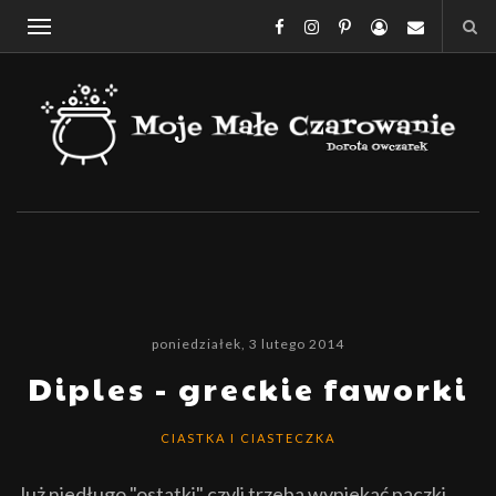
poniedziałek, 3 lutego 2014
Diples - greckie faworki
CIASTKA I CIASTECZKA
Już niedługo "ostatki" czyli trzeba wypiekać pączki,