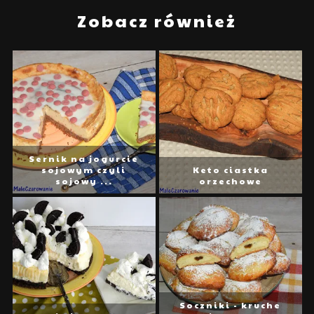
Zobacz również
Sernik na jogurcie
sojowym czyli
Keto ciastka
sojowy ...
orzechowe
Soczniki - kruche