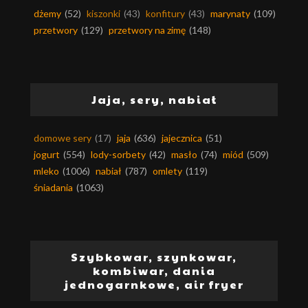
dżemy
(52)
kiszonki
(43)
konfitury
(43)
marynaty
(109)
przetwory
(129)
przetwory na zimę
(148)
Jaja, sery, nabiał
domowe sery
(17)
jaja
(636)
jajecznica
(51)
jogurt
(554)
lody-sorbety
(42)
masło
(74)
miód
(509)
mleko
(1006)
nabiał
(787)
omlety
(119)
śniadania
(1063)
Szybkowar, szynkowar,
kombiwar, dania
jednogarnkowe, air fryer