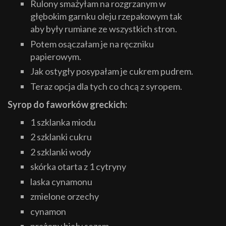
Rulony smażyłam na rozgrzanym w
głębokim garnku oleju rzepakowym tak
aby były rumiane ze wszystkich stron.
Potem osączałam je na ręczniku
papierowym.
Jak ostygły posypałam je cukrem pudrem.
Teraz opcja dla tych co chcą z syropem.
Syrop do faworków greckich:
1 szklanka miodu
2 szklanki cukru
2 szklanki wody
skórka otarta z 1 cytryny
laska cynamonu
zmielone orzechy
cynamon