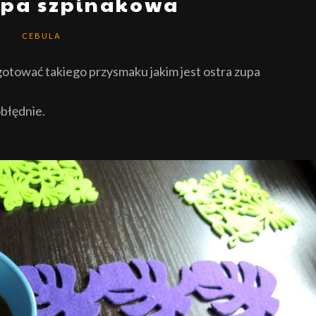
upa szpinakowa
CEBULA
ugotować takiego przysmaku jakim jest ostra zupa
obłędnie.