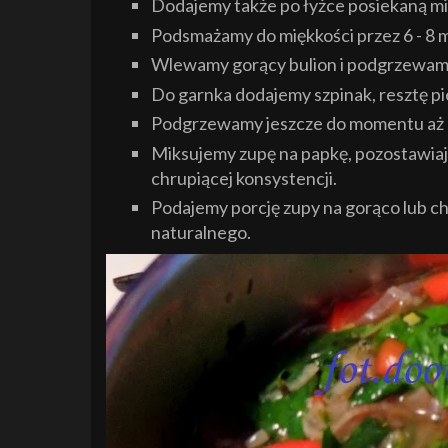
Dodajemy także po łyżce posiekaną mię
Podsmażamy do miękkości przez 6 - 8 m
Wlewamy gorący bulion i podgrzewamy
Do garnka dodajemy szpinak, resztę piet
Podgrzewamy jeszcze do momentu aż sz
Miksujemy zupę na papkę, pozostawiaj
chrupiącej konsystencji.
Podajemy porcję zupy na gorąco lub ch
naturalnego.