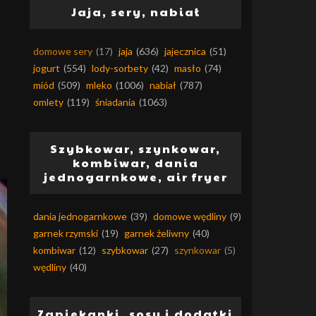
Jaja, sery, nabiał
domowe sery
(17)
jaja
(636)
jajecznica
(51)
jogurt
(554)
lody-sorbety
(42)
masło
(74)
miód
(509)
mleko
(1006)
nabiał
(787)
omlety
(119)
śniadania
(1063)
Szybkowar, szynkowar,
kombiwar, dania
jednogarnkowe, air fryer
dania jednogarnkowe
(39)
domowe wędliny
(9)
garnek rzymski
(19)
garnek żeliwny
(40)
kombiwar
(12)
szybkowar
(27)
szynkowar
(5)
wędliny
(40)
Zapiekanki, sosy i dodatki