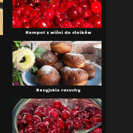
Kompot z wiśni do słoików
Rosyjskie racuchy