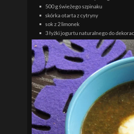
500 g świeżego szpinaku
skórka otarta z cytryny
sok z 2 limonek
3 łyżki jogurtu naturalnego do dekorac