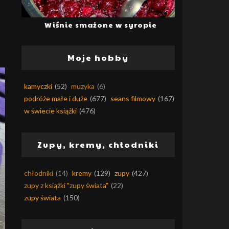
Wiśnie smażone w syropie
Moje hobby
kamyczki
(52)
muzyka
(6)
podróże małe i duże
(677)
seans filmowy
(167)
w świecie książki
(476)
Zupy, kremy, chłodniki
chłodniki
(14)
kremy
(129)
zupy
(427)
zupy z książki "zupy świata"
(22)
zupy świata
(150)