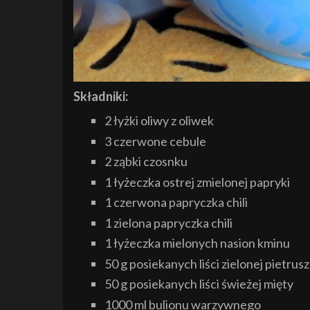
Składniki:
2 łyżki oliwy z oliwek
3 czerwone cebule
2 ząbki czosnku
1 łyżeczka ostrej zmielonej papryki
1 czerwona papryczka chili
1 zielona papryczka chili
1 łyżeczka mielonych nasion kminu
50 g posiekanych liści zielonej pietrusz
50 g posiekanych liści świeżej mięty
1000 ml bulionu warzywnego