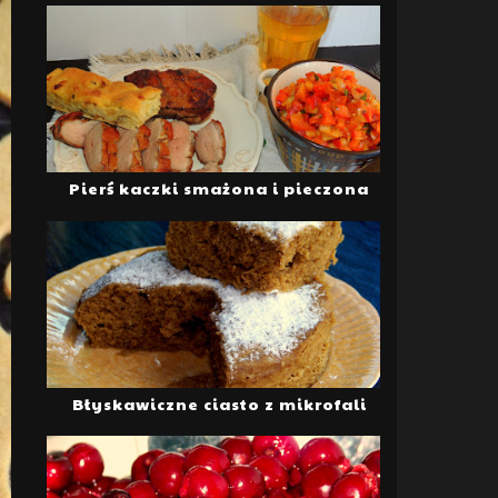
Pierś kaczki smażona i pieczona
Błyskawiczne ciasto z mikrofali