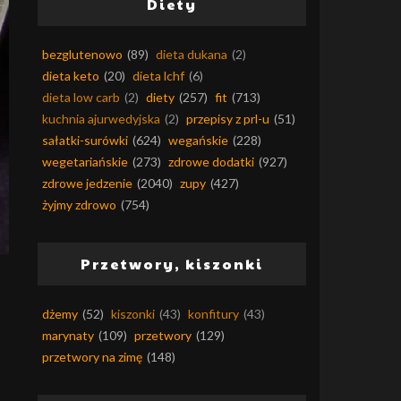
Diety
bezglutenowo
(89)
dieta dukana
(2)
dieta keto
(20)
dieta lchf
(6)
dieta low carb
(2)
diety
(257)
fit
(713)
kuchnia ajurwedyjska
(2)
przepisy z prl-u
(51)
sałatki-surówki
(624)
wegańskie
(228)
wegetariańskie
(273)
zdrowe dodatki
(927)
zdrowe jedzenie
(2040)
zupy
(427)
żyjmy zdrowo
(754)
Przetwory, kiszonki
dżemy
(52)
kiszonki
(43)
konfitury
(43)
marynaty
(109)
przetwory
(129)
przetwory na zimę
(148)