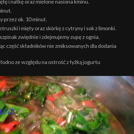
tę i natkę oraz mielone nasiona kminu.
inut.
 przez ok. 10 minut.
ruszki i mięty oraz skórkę z cytryny i sok z limonki.
pinak zwiędnie i zdejmujemy zupę z ognia.
ąc część składników nie zmiksowanych dla dodania
łodno ze względu na ostrość z łyżką jogurtu