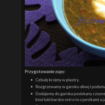
Przygotowanie zupy:
Cebulę kroimy w plastry.
Rozgrzewamy w garnku oliwę i podsmaż
Dodajemy do garnka posiekany czosnek,
ktoś lubi bardzo ostro to z pestkami a 