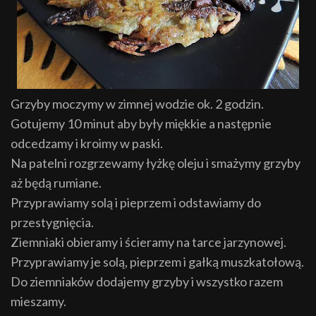
Grzyby moczymy w zimnej wodzie ok. 2 godzin.
Gotujemy 10 minut aby były miękkie a następnie
odcedzamy i kroimy w paski.
Na patelni rozgrzewamy łyżkę oleju i smażymy grzyby
aż będą rumiane.
Przyprawiamy solą i pieprzem i odstawiamy do
przestygnięcia.
Ziemniaki obieramy i ścieramy na tarce jarzynowej.
Przyprawiamy je solą, pieprzem i gałką muszkatołową.
Do ziemniaków dodajemy grzyby i wszystko razem
mieszamy.