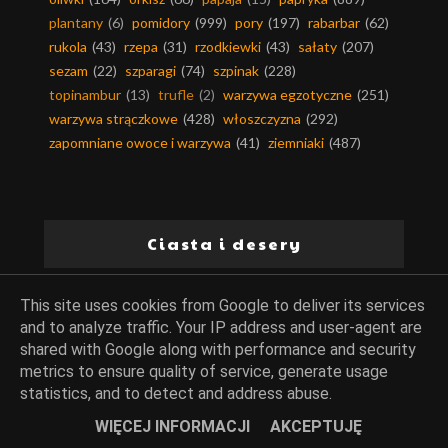
plantany
(6)
pomidory
(999)
pory
(197)
rabarbar
(62)
rukola
(43)
rzepa
(31)
rzodkiewki
(43)
sałaty
(207)
sezam
(22)
szparagi
(74)
szpinak
(228)
topinambur
(13)
trufle
(2)
warzywa egzotyczne
(251)
warzywa strączkowe
(428)
włoszczyzna
(292)
zapomniane owoce i warzywa
(41)
ziemniaki
(487)
Ciasta i desery
baby-babki-babeczki
(71)
bakalie
(370)
barwniki
(35)
This site uses cookies from Google to deliver its services
bezy
(51)
biszkopty
(83)
budynie
(146)
ciasta
(922)
and to analyze traffic. Your IP address and user-agent are
ciasta bez pieczenia
(36)
ciasta drożdżowe
(70)
shared with Google along with performance and security
metrics to ensure quality of service, generate usage
ciasta kruche
(80)
ciasta na zimno
(187)
statistics, and to detect and address abuse.
ciasta piaskowe
(11)
ciasta ucierane
(189)
ciasta z kremem
(62)
ciasta z owocami
(350)
WIĘCEJ INFORMACJI
AKCEPTUJĘ
ciasta z warzywami
(71)
ciastka i ciasteczka
(163)