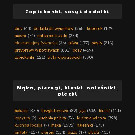
Zapiekanki, sosy i dodatki
dipy
(44)
dodatki do wypieków
(368)
koperek
(129)
masło
(74)
natka pietruszki
(284)
nie marnujmy żywności
(36)
oliwa
(177)
pasty
(213)
przyprawy w potrawach
(831)
sosy
(459)
zapiekanki
(121)
zioła w potrawach
(870)
Mąka, pierogi, kluski, naleśniki,
placki
bakalie
(370)
bezglutenowo
(89)
jaja
(636)
kluski
(111)
kopytka
(9)
kuchnia polska
(56)
kuchnia włoska
(398)
kuchnia łódzka
(9)
mąka
(1595)
naleśniki
(179)
omlety
(119)
pierogi
(124)
pizze
(47)
placki
(412)