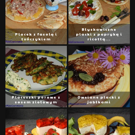
Błyskawiczne
Placek z fasolą i
placki z papryką i
tuńczykiem
ricottą...
Placuszki porowe z
Owsiane placki z
sosem ziołowym
jabłkami