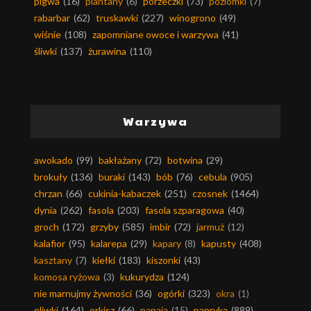
pigwa
(16)
plantany
(6)
porzeczki
(73)
poziomki
(7)
rabarbar
(62)
truskawki
(227)
winogrono
(49)
wiśnie
(108)
zapomniane owoce i warzywa
(41)
śliwki
(137)
żurawina
(110)
Warzywa
awokado
(99)
bakłażany
(72)
botwina
(29)
brokuły
(136)
buraki
(143)
bób
(76)
cebula
(905)
chrzan
(66)
cukinia-kabaczek
(251)
czosnek
(1464)
dynia
(262)
fasola
(203)
fasola szparagowa
(40)
groch
(172)
grzyby
(585)
imbir
(72)
jarmuż
(12)
kalafior
(95)
kalarepa
(29)
kapary
(8)
kapusty
(408)
kasztany
(7)
kiełki
(183)
kiszonki
(43)
komosa ryżowa
(3)
kukurydza
(124)
nie marnujmy żywności
(36)
ogórki
(323)
okra
(1)
oliwki
(164)
orkisz
(66)
papaja
(15)
papryka
(889)