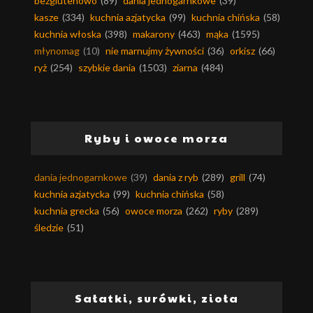
bezglutenowo
(89)
dania jednogarnkowe
(39)
kasze
(334)
kuchnia azjatycka
(99)
kuchnia chińska
(58)
kuchnia włoska
(398)
makarony
(463)
mąka
(1595)
młynomag
(10)
nie marnujmy żywności
(36)
orkisz
(66)
ryż
(254)
szybkie dania
(1503)
ziarna
(484)
Ryby i owoce morza
dania jednogarnkowe
(39)
dania z ryb
(289)
grill
(74)
kuchnia azjatycka
(99)
kuchnia chińska
(58)
kuchnia grecka
(56)
owoce morza
(262)
ryby
(289)
śledzie
(51)
Sałatki, surówki, zioła