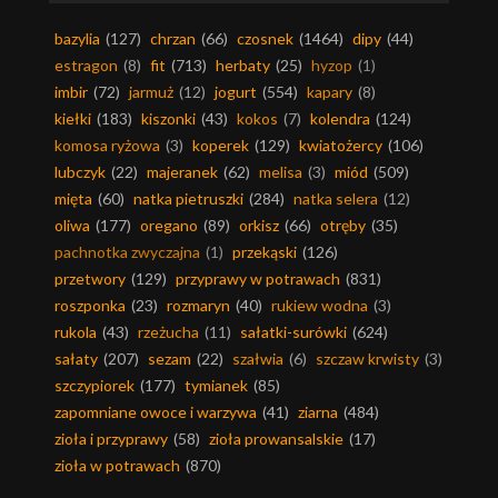
bazylia
(127)
chrzan
(66)
czosnek
(1464)
dipy
(44)
estragon
(8)
fit
(713)
herbaty
(25)
hyzop
(1)
imbir
(72)
jarmuż
(12)
jogurt
(554)
kapary
(8)
kiełki
(183)
kiszonki
(43)
kokos
(7)
kolendra
(124)
komosa ryżowa
(3)
koperek
(129)
kwiatożercy
(106)
lubczyk
(22)
majeranek
(62)
melisa
(3)
miód
(509)
mięta
(60)
natka pietruszki
(284)
natka selera
(12)
oliwa
(177)
oregano
(89)
orkisz
(66)
otręby
(35)
pachnotka zwyczajna
(1)
przekąski
(126)
przetwory
(129)
przyprawy w potrawach
(831)
roszponka
(23)
rozmaryn
(40)
rukiew wodna
(3)
rukola
(43)
rzeżucha
(11)
sałatki-surówki
(624)
sałaty
(207)
sezam
(22)
szałwia
(6)
szczaw krwisty
(3)
szczypiorek
(177)
tymianek
(85)
zapomniane owoce i warzywa
(41)
ziarna
(484)
zioła i przyprawy
(58)
zioła prowansalskie
(17)
zioła w potrawach
(870)