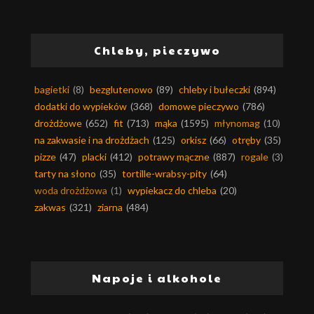
Chleby, pieczywo
bagietki
(8)
bezglutenowo
(89)
chleby i bułeczki
(894)
dodatki do wypieków
(368)
domowe pieczywo
(786)
drożdżowe
(652)
fit
(713)
mąka
(1595)
młynomag
(10)
na zakwasie i na drożdżach
(125)
orkisz
(66)
otręby
(35)
pizze
(47)
placki
(412)
potrawy mączne
(887)
rogale
(3)
tarty na słono
(35)
tortille-wrabsy-pity
(64)
woda drożdżowa
(1)
wypiekacz do chleba
(20)
zakwas
(321)
ziarna
(484)
Napoje i alkohole