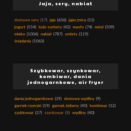
Jaja, sery, nabiał
domowe sery
(17)
jaja
(636)
jajecznica
(51)
jogurt
(554)
lody-sorbety
(42)
masło
(74)
miód
(509)
mleko
(1006)
nabiał
(787)
omlety
(119)
śniadania
(1063)
Szybkowar, szynkowar,
kombiwar, dania
jednogarnkowe, air fryer
dania jednogarnkowe
(39)
domowe wędliny
(9)
garnek rzymski
(19)
garnek żeliwny
(40)
kombiwar
(12)
szybkowar
(27)
szynkowar
(5)
wędliny
(40)