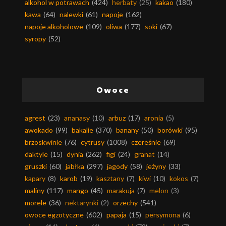
alkohol w potrawach
(424)
herbaty
(25)
kakao
(180)
kawa
(64)
nalewki
(61)
napoje
(162)
napoje alkoholowe
(109)
oliwa
(177)
soki
(67)
syropy
(52)
Owoce
agrest
(23)
ananasy
(10)
arbuz
(17)
aronia
(5)
awokado
(99)
bakalie
(370)
banany
(50)
borówki
(95)
brzoskwinie
(76)
cytrusy
(1008)
czereśnie
(69)
daktyle
(15)
dynia
(262)
figi
(24)
granat
(14)
gruszki
(60)
jabłka
(297)
jagody
(58)
jeżyny
(33)
kapary
(8)
karob
(19)
kasztany
(7)
kiwi
(10)
kokos
(7)
maliny
(117)
mango
(45)
marakuja
(7)
melon
(3)
morele
(36)
nektarynki
(2)
orzechy
(541)
owoce egzotyczne
(602)
papaja
(15)
persymona
(6)