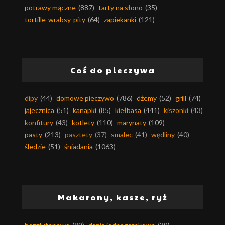
potrawy mączne
(887)
tarty na słono
(35)
tortille-wrabsy-pity
(64)
zapiekanki
(121)
Coś do pieczywa
dipy
(44)
domowe pieczywo
(786)
dżemy
(52)
grill
(74)
jajecznica
(51)
kanapki
(85)
kiełbasa
(441)
kiszonki
(43)
konfitury
(43)
kotlety
(110)
marynaty
(109)
pasty
(213)
pasztety
(37)
smalec
(41)
wędliny
(40)
śledzie
(51)
śniadania
(1063)
Makarony, kasze, ryż