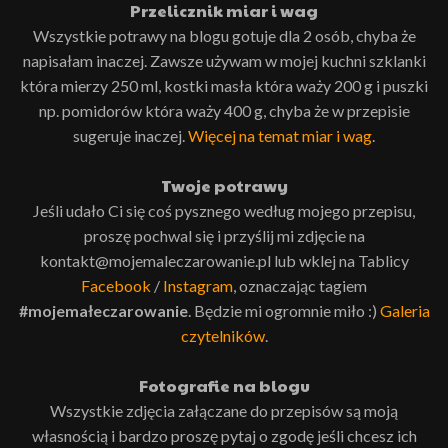
Przelicznik miar i wag
Wszystkie potrawy na blogu gotuje dla 2 osób, chyba że
napisałam inaczej. Zawsze używam w mojej kuchni szklanki
która mierzy 250 ml, kostki masła która waży 200 g i puszki
np. pomidorów która waży 400 g, chyba że w przepisie
sugeruje inaczej.
Więcej na temat miar i wag
.
Twoje potrawy
Jeśli udało Ci się coś pysznego według mojego przepisu,
proszę pochwal się i przyślij mi zdjęcie na
kontakt@mojemaleczarowanie.pl lub wklej na Tablicy
Facebook
/
Instagram
, oznaczając tagiem
#mojemałeczarowanie
. Będzie mi ogromnie miło :)
Galeria
czytelników
.
Fotografie na blogu
Wszystkie zdjęcia załączane do przepisów są moją
własnością i bardzo proszę pytaj o zgodę jeśli chcesz ich