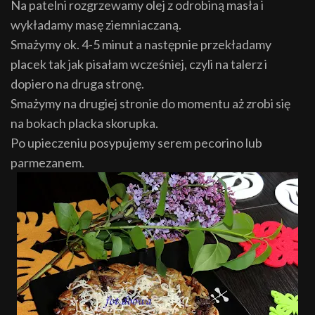
Na patelni rozgrzewamy olej z odrobiną masła i
wykładamy masę ziemniaczaną.
Smażymy ok. 4-5 minut a następnie przekładamy
placek tak jak pisałam wcześniej, czyli na talerz i
dopiero na druga stronę.
Smażymy na drugiej stronie do momentu aż zrobi się
na bokach placka skorupka.
Po upieczeniu posypujemy serem pecorino lub
parmezanem.