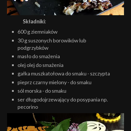
Składniki:
600 g ziemniaków
30 g suszonych borowików lub
podgrzybków
masło do smażenia
olej olej do smażenia
gałka muszkatołowa do smaku - szczypta
pieprz czarny mielony - do smaku
sól morska - do smaku
ser długodojrzewający do posypania np.
pecorino