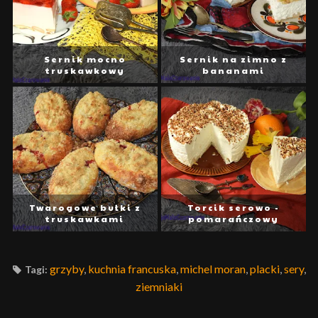
Sernik mocno
Sernik na zimno z
truskawkowy
bananami
Twarogowe bułki z
Torcik serowo -
truskawkami
pomarańczowy
grzyby
,
kuchnia francuska
,
michel moran
,
placki
,
sery
,
Tagi:
ziemniaki