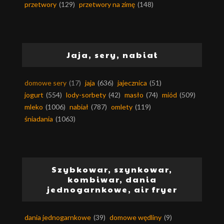
przetwory
(129)
przetwory na zimę
(148)
Jaja, sery, nabiał
domowe sery
(17)
jaja
(636)
jajecznica
(51)
jogurt
(554)
lody-sorbety
(42)
masło
(74)
miód
(509)
mleko
(1006)
nabiał
(787)
omlety
(119)
śniadania
(1063)
Szybkowar, szynkowar,
kombiwar, dania
jednogarnkowe, air fryer
dania jednogarnkowe
(39)
domowe wędliny
(9)