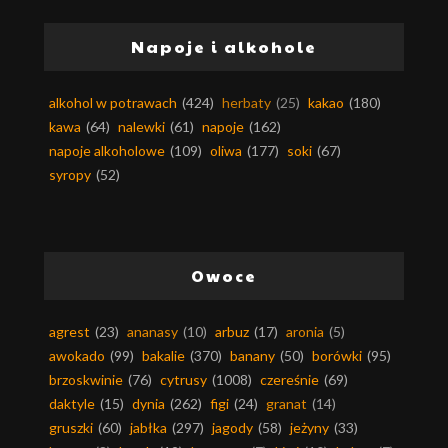
Napoje i alkohole
alkohol w potrawach
(424)
herbaty
(25)
kakao
(180)
kawa
(64)
nalewki
(61)
napoje
(162)
napoje alkoholowe
(109)
oliwa
(177)
soki
(67)
syropy
(52)
Owoce
agrest
(23)
ananasy
(10)
arbuz
(17)
aronia
(5)
awokado
(99)
bakalie
(370)
banany
(50)
borówki
(95)
brzoskwinie
(76)
cytrusy
(1008)
czereśnie
(69)
daktyle
(15)
dynia
(262)
figi
(24)
granat
(14)
gruszki
(60)
jabłka
(297)
jagody
(58)
jeżyny
(33)