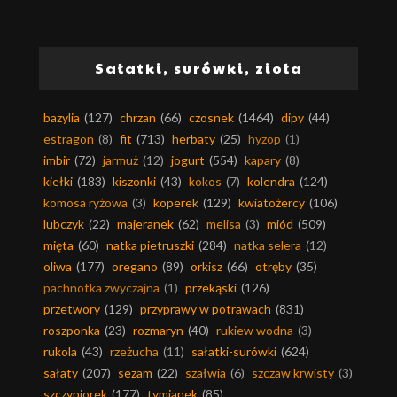
Sałatki, surówki, zioła
bazylia
(127)
chrzan
(66)
czosnek
(1464)
dipy
(44)
estragon
(8)
fit
(713)
herbaty
(25)
hyzop
(1)
imbir
(72)
jarmuż
(12)
jogurt
(554)
kapary
(8)
kiełki
(183)
kiszonki
(43)
kokos
(7)
kolendra
(124)
komosa ryżowa
(3)
koperek
(129)
kwiatożercy
(106)
lubczyk
(22)
majeranek
(62)
melisa
(3)
miód
(509)
mięta
(60)
natka pietruszki
(284)
natka selera
(12)
oliwa
(177)
oregano
(89)
orkisz
(66)
otręby
(35)
pachnotka zwyczajna
(1)
przekąski
(126)
przetwory
(129)
przyprawy w potrawach
(831)
roszponka
(23)
rozmaryn
(40)
rukiew wodna
(3)
rukola
(43)
rzeżucha
(11)
sałatki-surówki
(624)
sałaty
(207)
sezam
(22)
szałwia
(6)
szczaw krwisty
(3)
szczypiorek
(177)
tymianek
(85)