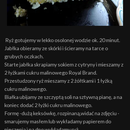
Ryż gotujemy w lekko osolonej wodzie ok. 20 minut.
Jabłka obieramy ze skórki i ścieramy na tarce o
grubych oczkach.
Starte jabłka skrapiamy sokiem z cytryny i mieszamy z
2 łyżkami cukru malinowego Royal Brand.
Przestudzony ryż mieszamy z 2 żółtkami i 1 łyżką
cukru malinowego.
Białka ubijamy ze szczyptą soli na sztywną pianę, a na
koniec dodać 2 łyżki cukru malinowego.
Formę -dużą keksówkę, rozpinaną,widać na zdjęciu -
smarujemy masłem lub wykładamy papierem do
pieczenia i na dno wykładamy ryż.