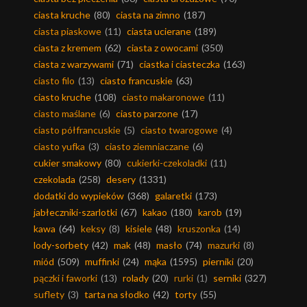
ciasta kruche
(80)
ciasta na zimno
(187)
ciasta piaskowe
(11)
ciasta ucierane
(189)
ciasta z kremem
(62)
ciasta z owocami
(350)
ciasta z warzywami
(71)
ciastka i ciasteczka
(163)
ciasto filo
(13)
ciasto francuskie
(63)
ciasto kruche
(108)
ciasto makaronowe
(11)
ciasto maślane
(6)
ciasto parzone
(17)
ciasto półfrancuskie
(5)
ciasto twarogowe
(4)
ciasto yufka
(3)
ciasto ziemniaczane
(6)
cukier smakowy
(80)
cukierki-czekoladki
(11)
czekolada
(258)
desery
(1331)
dodatki do wypieków
(368)
galaretki
(173)
jabłeczniki-szarlotki
(67)
kakao
(180)
karob
(19)
kawa
(64)
keksy
(8)
kisiele
(48)
kruszonka
(14)
lody-sorbety
(42)
mak
(48)
masło
(74)
mazurki
(8)
miód
(509)
muffinki
(24)
mąka
(1595)
pierniki
(20)
pączki i faworki
(13)
rolady
(20)
rurki
(1)
serniki
(327)
suflety
(3)
tarta na słodko
(42)
torty
(55)