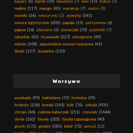
kapary
(8)
karob
(19)
kasztany
(7)
kiwi
(10)
kokos
(7)
maliny
(117)
mango
(45)
marakuja
(7)
melon
(3)
morele
(36)
nektarynki
(2)
orzechy
(541)
owoce egzotyczne
(602)
papaja
(15)
persymona
(6)
pigwa
(16)
plantany
(6)
porzeczki
(73)
poziomki
(7)
rabarbar
(62)
truskawki
(227)
winogrono
(49)
wiśnie
(108)
zapomniane owoce i warzywa
(41)
śliwki
(137)
żurawina
(110)
Warzywa
awokado
(99)
bakłażany
(72)
botwina
(29)
brokuły
(136)
buraki
(143)
bób
(76)
cebula
(905)
chrzan
(66)
cukinia-kabaczek
(251)
czosnek
(1464)
dynia
(262)
fasola
(203)
fasola szparagowa
(40)
groch
(172)
grzyby
(585)
imbir
(72)
jarmuż
(12)