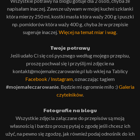
Wszystkie potrawy na blogu gotuje dla 2 osób, chyba że
napisałam inaczej. Zawsze używam w mojej kuchni szklanki
która mierzy 250 ml, kostki masła która waży 200 g i puszki
np. pomidorów która waży 400 g, chyba że w przepisie
sugeruje inaczej.
Więcej na temat miar i wag
.
Twoje potrawy
Jeśli udało Ci się coś pysznego według mojego przepisu,
proszę pochwal się i przyślij mi zdjęcie na
kontakt@mojemaleczarowanie.pl lub wklej na Tablicy
Facebook
/
Instagram
, oznaczając tagiem
#mojemałeczarowanie
. Będzie mi ogromnie miło :)
Galeria
czytelników
.
Fotografie na blogu
Wszystkie zdjęcia załączane do przepisów są moją
własnością i bardzo proszę pytaj o zgodę jeśli chcesz ich
użyć, na pewno się zgodzę, jak również podaj odnośnik do ich