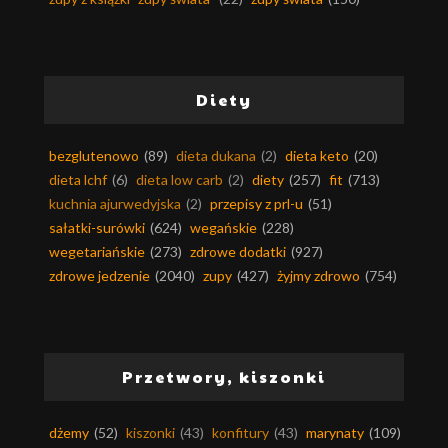
Diety
bezglutenowo
(89)
dieta dukana
(2)
dieta keto
(20)
dieta lchf
(6)
dieta low carb
(2)
diety
(257)
fit
(713)
kuchnia ajurwedyjska
(2)
przepisy z prl-u
(51)
sałatki-surówki
(624)
wegańskie
(228)
wegetariańskie
(273)
zdrowe dodatki
(927)
zdrowe jedzenie
(2040)
zupy
(427)
żyjmy zdrowo
(754)
Przetwory, kiszonki
dżemy
(52)
kiszonki
(43)
konfitury
(43)
marynaty
(109)