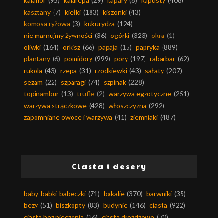
kalafior
(95)
kalarepa
(29)
kapary
(8)
kapusty
(408)
kasztany
(7)
kiełki
(183)
kiszonki
(43)
komosa ryżowa
(3)
kukurydza
(124)
nie marnujmy żywności
(36)
ogórki
(323)
okra
(1)
oliwki
(164)
orkisz
(66)
papaja
(15)
papryka
(889)
plantany
(6)
pomidory
(999)
pory
(197)
rabarbar
(62)
rukola
(43)
rzepa
(31)
rzodkiewki
(43)
sałaty
(207)
sezam
(22)
szparagi
(74)
szpinak
(228)
topinambur
(13)
trufle
(2)
warzywa egzotyczne
(251)
warzywa strączkowe
(428)
włoszczyzna
(292)
zapomniane owoce i warzywa
(41)
ziemniaki
(487)
Ciasta i desery
baby-babki-babeczki
(71)
bakalie
(370)
barwniki
(35)
bezy
(51)
biszkopty
(83)
budynie
(146)
ciasta
(922)
ciasta bez pieczenia
(36)
ciasta drożdżowe
(70)