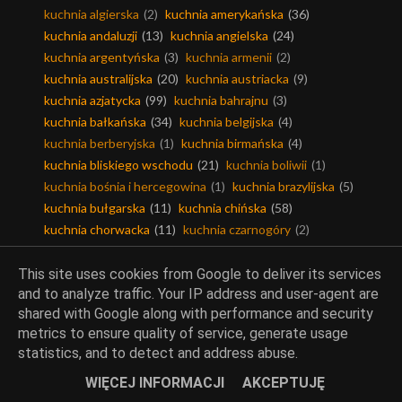
kuchnia algierska
(2)
kuchnia amerykańska
(36)
kuchnia andaluzji
(13)
kuchnia angielska
(24)
kuchnia argentyńska
(3)
kuchnia armenii
(2)
kuchnia australijska
(20)
kuchnia austriacka
(9)
kuchnia azjatycka
(99)
kuchnia bahrajnu
(3)
kuchnia bałkańska
(34)
kuchnia belgijska
(4)
kuchnia berberyjska
(1)
kuchnia birmańska
(4)
kuchnia bliskiego wschodu
(21)
kuchnia boliwii
(1)
kuchnia bośnia i hercegowina
(1)
kuchnia brazylijska
(5)
kuchnia bułgarska
(11)
kuchnia chińska
(58)
kuchnia chorwacka
(11)
kuchnia czarnogóry
(2)
kuchnia czeska
(7)
kuchnia duńska
(6)
kuchnia egipska
(5)
kuchnia ekwadoru
(1)
This site uses cookies from Google to deliver its services
and to analyze traffic. Your IP address and user-agent are
kuchnia filipin
(3)
kuchnia fińska
(5)
shared with Google along with performance and security
kuchnia francuska
(87)
kuchnia grecka
(56)
metrics to ensure quality of service, generate usage
kuchnia gruzińska
(17)
kuchnia hawajska
(1)
statistics, and to detect and address abuse.
kuchnia hinduska
(29)
kuchnia hiszpańska
(116)
kuchnia holenderska
(4)
kuchnia iberyjska
(1)
WIĘCEJ INFORMACJI
AKCEPTUJĘ
kuchnia indonezyjska
(2)
kuchnia indyjska
(110)