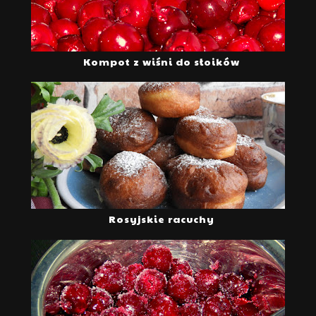
Kompot z wiśni do słoików
Rosyjskie racuchy