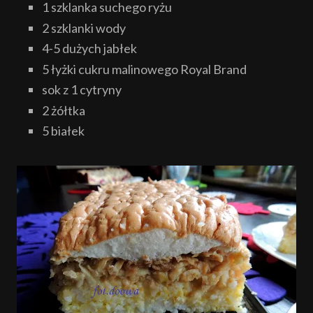
1 szklanka suchego ryżu
2 szklanki wody
4-5 dużych jabłek
5 łyżki cukru malinowego Royal Brand
sok z 1 cytryny
2 żółtka
5 białek