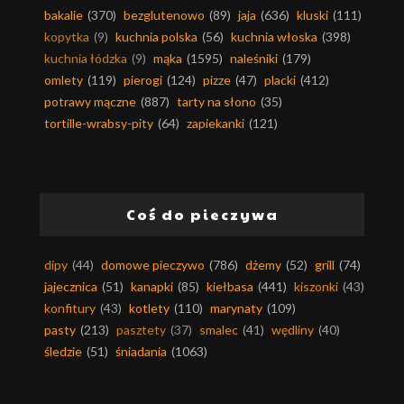
bakalie
(370)
bezglutenowo
(89)
jaja
(636)
kluski
(111)
kopytka
(9)
kuchnia polska
(56)
kuchnia włoska
(398)
kuchnia łódzka
(9)
mąka
(1595)
naleśniki
(179)
omlety
(119)
pierogi
(124)
pizze
(47)
placki
(412)
potrawy mączne
(887)
tarty na słono
(35)
tortille-wrabsy-pity
(64)
zapiekanki
(121)
Coś do pieczywa
dipy
(44)
domowe pieczywo
(786)
dżemy
(52)
grill
(74)
jajecznica
(51)
kanapki
(85)
kiełbasa
(441)
kiszonki
(43)
konfitury
(43)
kotlety
(110)
marynaty
(109)
pasty
(213)
pasztety
(37)
smalec
(41)
wędliny
(40)
śledzie
(51)
śniadania
(1063)