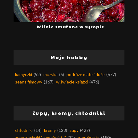
Wiśnie smażone w syropie
Moje hobby
kamyczki
(52)
muzyka
(6)
podróże małe i duże
(677)
seans filmowy
(167)
w świecie książki
(476)
Zupy, kremy, chłodniki
chłodniki
(14)
kremy
(128)
zupy
(427)
zupy z książki "zupy świata"
(22)
zupy świata
(150)