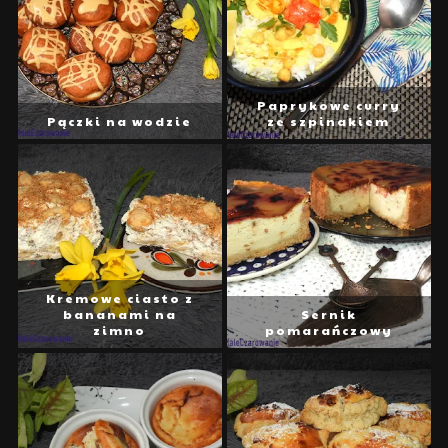
Paprykowe curry
Pączki na wodzie
ze szpinakiem
Kremowe ciasto z
bananami na
Sernik
zimno
pomarańczowy