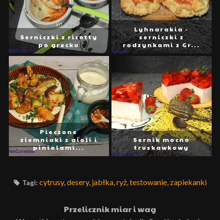
Lyhnarakia -
Serniczki z ricotty
serniczki z
po grecku
rodzynkami z Gr...
Pieczone
ziemniaki z aioli i
Sernik mocno
piniolami...
truskawkowy
cytrusy
,
desery
,
jabłka
,
ryż
,
testowanie
,
zapiekanki
Tagi:
Przelicznik miar i wag