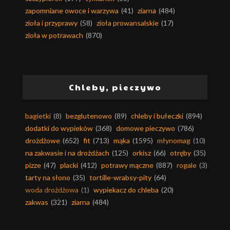
zapomniane owoce i warzywa
(41)
ziarna
(484)
zioła i przyprawy
(58)
zioła prowansalskie
(17)
zioła w potrawach
(870)
Chleby, pieczywo
bagietki
(8)
bezglutenowo
(89)
chleby i bułeczki
(894)
dodatki do wypieków
(368)
domowe pieczywo
(786)
drożdżowe
(652)
fit
(713)
mąka
(1595)
młynomag
(10)
na zakwasie i na drożdżach
(125)
orkisz
(66)
otręby
(35)
pizze
(47)
placki
(412)
potrawy mączne
(887)
rogale
(3)
tarty na słono
(35)
tortille-wrabsy-pity
(64)
woda drożdżowa
(1)
wypiekacz do chleba
(20)
zakwas
(321)
ziarna
(484)