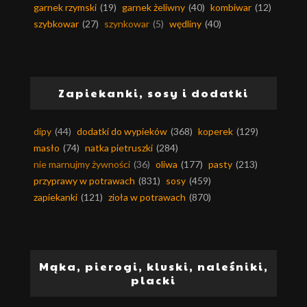
garnek rzymski
(19)
garnek żeliwny
(40)
kombiwar
(12)
szybkowar
(27)
szynkowar
(5)
wędliny
(40)
Zapiekanki, sosy i dodatki
dipy
(44)
dodatki do wypieków
(368)
koperek
(129)
masło
(74)
natka pietruszki
(284)
nie marnujmy żywności
(36)
oliwa
(177)
pasty
(213)
przyprawy w potrawach
(831)
sosy
(459)
zapiekanki
(121)
zioła w potrawach
(870)
Mąka, pierogi, kluski, naleśniki,
placki