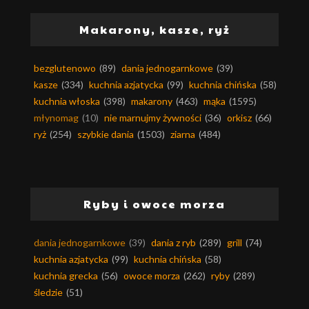
Makarony, kasze, ryż
bezglutenowo
(89)
dania jednogarnkowe
(39)
kasze
(334)
kuchnia azjatycka
(99)
kuchnia chińska
(58)
kuchnia włoska
(398)
makarony
(463)
mąka
(1595)
młynomag
(10)
nie marnujmy żywności
(36)
orkisz
(66)
ryż
(254)
szybkie dania
(1503)
ziarna
(484)
Ryby i owoce morza
dania jednogarnkowe
(39)
dania z ryb
(289)
grill
(74)
kuchnia azjatycka
(99)
kuchnia chińska
(58)
kuchnia grecka
(56)
owoce morza
(262)
ryby
(289)
śledzie
(51)