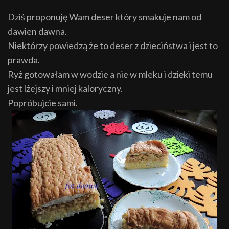
Dziś proponuję Wam deser który smakuje nam od
dawien dawna.
Niektórzy powiedzą że to deser z dzieciństwa i jest to
prawda.
Ryż gotowałam w wodzie a nie w mleku i dzięki temu
jest lżejszy i mniej kaloryczny.
Popróbujcie sami.