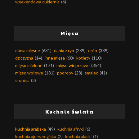
weekendowa cukiernia
(6)
Mięsa
dania mięsne
(631)
dania z ryb
(289)
drób
(389)
dziczyzna
(14)
inne mięsa
(60)
kotlety
(110)
mięso mielone
(171)
mięso wieprzowe
(354)
mięso wołowe
(131)
podroby
(28)
smalec
(41)
słonina
(3)
Kuchnie świata
kuchnia arabska
(49)
kuchnia afryki
(6)
kuchnia ajurwedyjska
(2)
kuchnia alaski
(1)