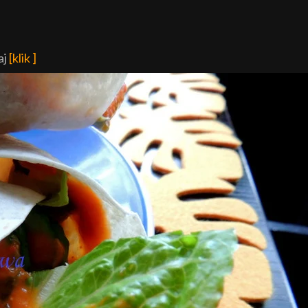
aj
[klik ]