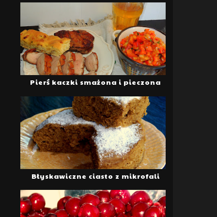
Pierś kaczki smażona i pieczona
Błyskawiczne ciasto z mikrofali