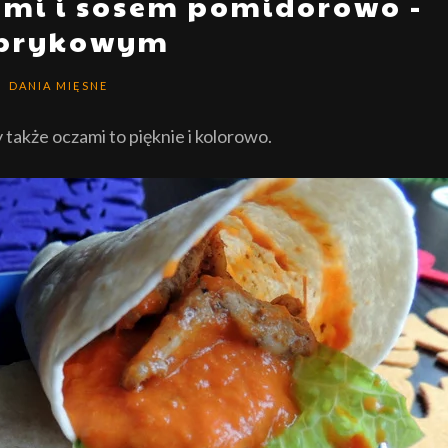
ami i sosem pomidorowo -
prykowym
DANIA MIĘSNE
 także oczami to pięknie i kolorowo.