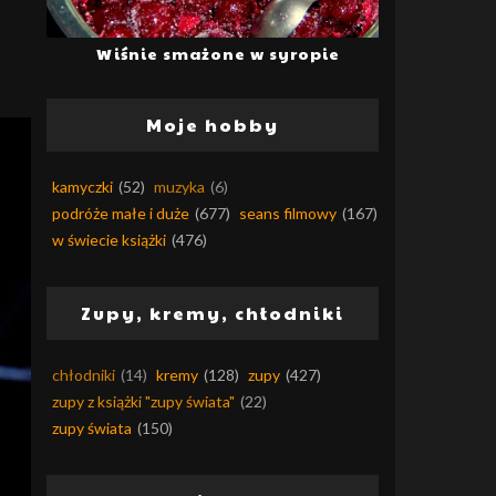
Wiśnie smażone w syropie
Moje hobby
kamyczki
(52)
muzyka
(6)
podróże małe i duże
(677)
seans filmowy
(167)
w świecie książki
(476)
Zupy, kremy, chłodniki
chłodniki
(14)
kremy
(128)
zupy
(427)
zupy z książki "zupy świata"
(22)
zupy świata
(150)