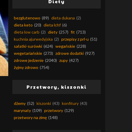
Diety
bezglutenowo
(89)
dieta dukana
(2)
dieta keto
(20)
dieta lchf
(6)
dieta low carb
(2)
diety
(257)
fit
(713)
kuchnia ajurwedyjska
(2)
przepisy z prl-u
(51)
sałatki-surówki
(624)
wegańskie
(228)
wegetariańskie
(273)
zdrowe dodatki
(927)
zdrowe jedzenie
(2040)
zupy
(427)
żyjmy zdrowo
(754)
Przetwory, kiszonki
dżemy
(52)
kiszonki
(43)
konfitury
(43)
marynaty
(109)
przetwory
(129)
przetwory na zimę
(148)