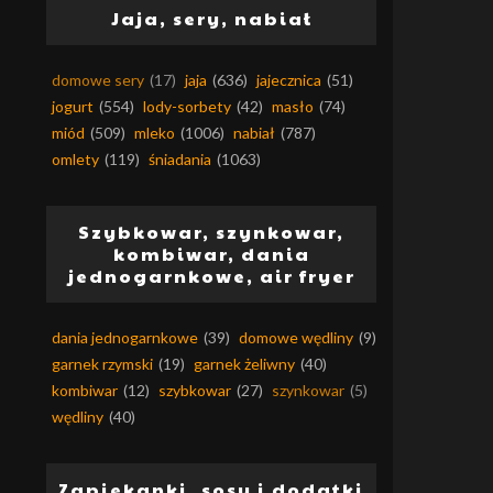
Jaja, sery, nabiał
domowe sery
(17)
jaja
(636)
jajecznica
(51)
jogurt
(554)
lody-sorbety
(42)
masło
(74)
miód
(509)
mleko
(1006)
nabiał
(787)
omlety
(119)
śniadania
(1063)
Szybkowar, szynkowar,
kombiwar, dania
jednogarnkowe, air fryer
dania jednogarnkowe
(39)
domowe wędliny
(9)
garnek rzymski
(19)
garnek żeliwny
(40)
kombiwar
(12)
szybkowar
(27)
szynkowar
(5)
wędliny
(40)
Zapiekanki, sosy i dodatki