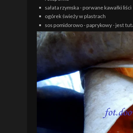
sałata rzymska - porwane kawałki liści
ogórek świeży w plastrach
sos pomidorowo - paprykowy - jest tut