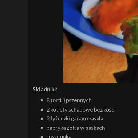
Składniki:
8 tortilli pszennych
2 kotlety schabowe bez kości
2 łyżeczki garam masala
papryka żółta w paskach
roszponka