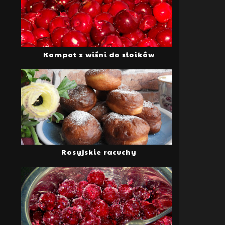
Kompot z wiśni do słoików
Rosyjskie racuchy