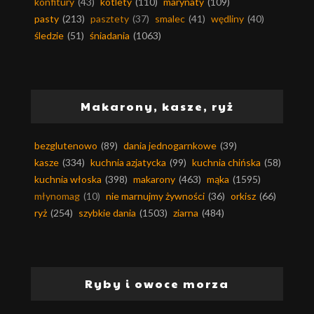
konfitury
(43)
kotlety
(110)
marynaty
(109)
pasty
(213)
pasztety
(37)
smalec
(41)
wędliny
(40)
śledzie
(51)
śniadania
(1063)
Makarony, kasze, ryż
bezglutenowo
(89)
dania jednogarnkowe
(39)
kasze
(334)
kuchnia azjatycka
(99)
kuchnia chińska
(58)
kuchnia włoska
(398)
makarony
(463)
mąka
(1595)
młynomag
(10)
nie marnujmy żywności
(36)
orkisz
(66)
ryż
(254)
szybkie dania
(1503)
ziarna
(484)
Ryby i owoce morza