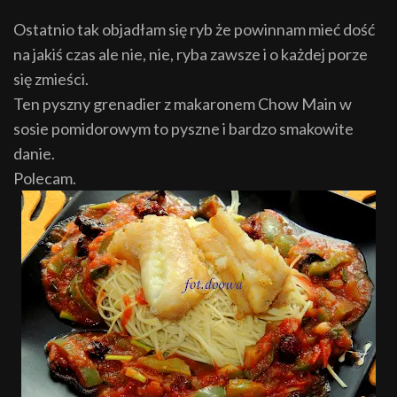
Ostatnio tak objad
łam się ryb że powinnam mieć dość
na jakiś czas ale nie, nie, ryba zawsze i o każdej porze
si
ę
zmieści.
Ten pyszny grenadier z makaronem Chow Main w
sosie pomidorowym to pyszne i bardzo smakowite
danie.
Polecam.