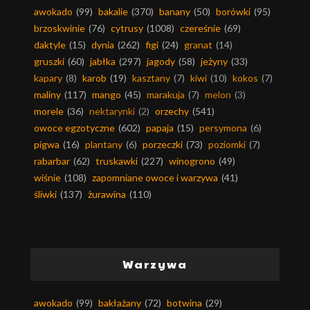
awokado
(99)
bakalie
(370)
banany
(50)
borówki
(95)
brzoskwinie
(76)
cytrusy
(1008)
czereśnie
(69)
daktyle
(15)
dynia
(262)
figi
(24)
granat
(14)
gruszki
(60)
jabłka
(297)
jagody
(58)
jeżyny
(33)
kapary
(8)
karob
(19)
kasztany
(7)
kiwi
(10)
kokos
(7)
maliny
(117)
mango
(45)
marakuja
(7)
melon
(3)
morele
(36)
nektarynki
(2)
orzechy
(541)
owoce egzotyczne
(602)
papaja
(15)
persymona
(6)
pigwa
(16)
plantany
(6)
porzeczki
(73)
poziomki
(7)
rabarbar
(62)
truskawki
(227)
winogrono
(49)
wiśnie
(108)
zapomniane owoce i warzywa
(41)
śliwki
(137)
żurawina
(110)
Warzywa
awokado
(99)
bakłażany
(72)
botwina
(29)