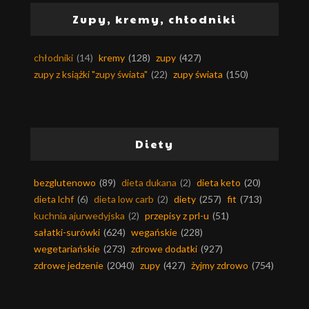
Zupy, kremy, chłodniki
chłodniki
(14)
kremy
(128)
zupy
(427)
zupy z książki "zupy świata"
(22)
zupy świata
(150)
Diety
bezglutenowo
(89)
dieta dukana
(2)
dieta keto
(20)
dieta lchf
(6)
dieta low carb
(2)
diety
(257)
fit
(713)
kuchnia ajurwedyjska
(2)
przepisy z prl-u
(51)
sałatki-surówki
(624)
wegańskie
(228)
wegetariańskie
(273)
zdrowe dodatki
(927)
zdrowe jedzenie
(2040)
zupy
(427)
żyjmy zdrowo
(754)