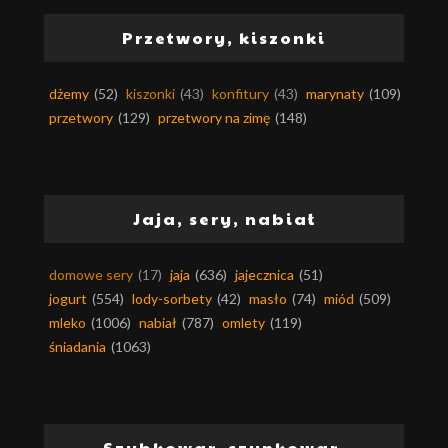
Przetwory, kiszonki
dżemy
(52)
kiszonki
(43)
konfitury
(43)
marynaty
(109)
przetwory
(129)
przetwory na zimę
(148)
Jaja, sery, nabiał
domowe sery
(17)
jaja
(636)
jajecznica
(51)
jogurt
(554)
lody-sorbety
(42)
masło
(74)
miód
(509)
mleko
(1006)
nabiał
(787)
omlety
(119)
śniadania
(1063)
Szybkowar, szynkowar,