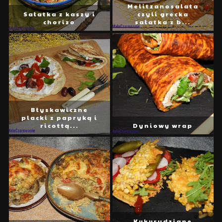
Melitzanosalata
Sałatka z kaszy i
czyli grecka
chorizo
sałatka z b...
Błyskawiczne
placki z papryką i
ricottą...
Dyniowy wrap
Kukurydziane