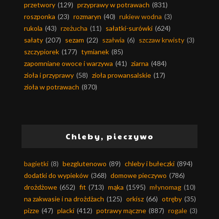
przetwory
(129)
przyprawy w potrawach
(831)
roszponka
(23)
rozmaryn
(40)
rukiew wodna
(3)
rukola
(43)
rzeżucha
(11)
sałatki-surówki
(624)
sałaty
(207)
sezam
(22)
szałwia
(6)
szczaw krwisty
(3)
szczypiorek
(177)
tymianek
(85)
zapomniane owoce i warzywa
(41)
ziarna
(484)
zioła i przyprawy
(58)
zioła prowansalskie
(17)
zioła w potrawach
(870)
Chleby, pieczywo
bagietki
(8)
bezglutenowo
(89)
chleby i bułeczki
(894)
dodatki do wypieków
(368)
domowe pieczywo
(786)
drożdżowe
(652)
fit
(713)
mąka
(1595)
młynomag
(10)
na zakwasie i na drożdżach
(125)
orkisz
(66)
otręby
(35)
pizze
(47)
placki
(412)
potrawy mączne
(887)
rogale
(3)