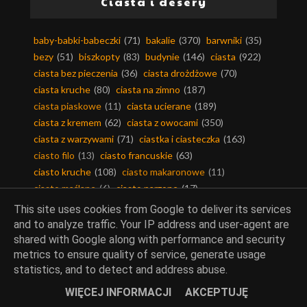
Ciasta i desery
baby-babki-babeczki
(71)
bakalie
(370)
barwniki
(35)
bezy
(51)
biszkopty
(83)
budynie
(146)
ciasta
(922)
ciasta bez pieczenia
(36)
ciasta drożdżowe
(70)
ciasta kruche
(80)
ciasta na zimno
(187)
ciasta piaskowe
(11)
ciasta ucierane
(189)
ciasta z kremem
(62)
ciasta z owocami
(350)
ciasta z warzywami
(71)
ciastka i ciasteczka
(163)
ciasto filo
(13)
ciasto francuskie
(63)
ciasto kruche
(108)
ciasto makaronowe
(11)
ciasto maślane
(6)
ciasto parzone
(17)
ciasto półfrancuskie
(5)
ciasto twarogowe
(4)
This site uses cookies from Google to deliver its services
ciasto yufka
(3)
ciasto ziemniaczane
(6)
and to analyze traffic. Your IP address and user-agent are
cukier smakowy
(80)
cukierki-czekoladki
(11)
shared with Google along with performance and security
czekolada
(258)
desery
(1331)
metrics to ensure quality of service, generate usage
statistics, and to detect and address abuse.
dodatki do wypieków
(368)
galaretki
(173)
jabłeczniki-szarlotki
(67)
kakao
(180)
karob
(19)
WIĘCEJ INFORMACJI
AKCEPTUJĘ
kawa
(64)
keksy
(8)
kisiele
(48)
kruszonka
(14)