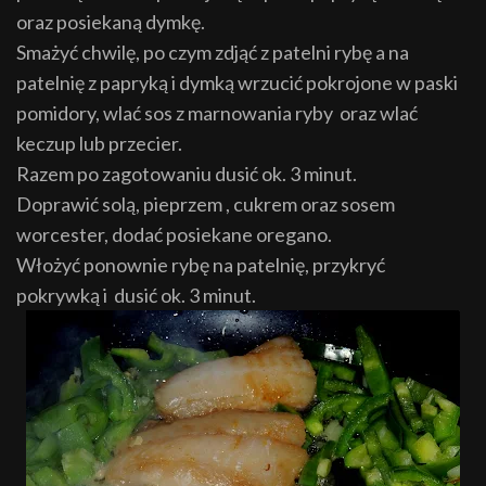
oraz posiekaną dymkę.
Smaży
ć
chwilę, po czym zdjąć z patelni rybę a na
patelnię z papryką i dymką wrzuci
ć
pokrojone w paski
pomidory, wlać sos z marnowania ryby oraz wlać
keczup lub przecier
.
R
azem po zagotowaniu dusić ok. 3 minut.
Doprawić solą, pieprzem , cukrem o
raz sosem
worcester
, doda
ć
posiekane oregano.
Wło
żyć ponownie ryb
ę
na patelnię, przykry
ć
pokrywką i
dusi
ć
ok. 3 minut.