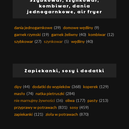
kombiwar, dania
jednogarnkowe, air fryer
dania jednogarnkowe
(39)
domowe wędliny
(9)
garnek rzymski
(19)
garnek żeliwny
(40)
kombiwar
(12)
szybkowar
(27)
szynkowar
(5)
wędliny
(40)
Zapiekanki, sosy i dodatki
dipy
(44)
dodatki do wypieków
(368)
koperek
(129)
masło
(74)
natka pietruszki
(284)
nie marnujmy żywności
(36)
oliwa
(177)
pasty
(213)
przyprawy w potrawach
(831)
sosy
(459)
zapiekanki
(121)
zioła w potrawach
(870)