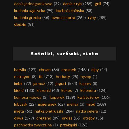
dania jednogarnkowe
(39)
dania z ryb
(289)
grill
(74)
kuchnia azjatycka
(99)
kuchnia chińska
(58)
kuchnia grecka
(56)
owoce morza
(262)
ryby
(289)
śledzie
(51)
Sałatki, surówki, zioła
bazylia
(127)
chrzan
(66)
czosnek
(1464)
dipy
(44)
estragon
(8)
fit
(713)
herbaty
(25)
hyzop
(1)
imbir
(72)
jarmuż
(12)
jogurt
(554)
kapary
(8)
kiełki
(183)
kiszonki
(43)
kokos
(7)
kolendra
(124)
komosa ryżowa
(3)
koperek
(129)
kwiatożercy
(106)
lubczyk
(22)
majeranek
(62)
melisa
(3)
miód
(509)
mięta
(60)
natka pietruszki
(284)
natka selera
(12)
oliwa
(177)
oregano
(89)
orkisz
(66)
otręby
(35)
pachnotka zwyczajna
(1)
przekąski
(126)