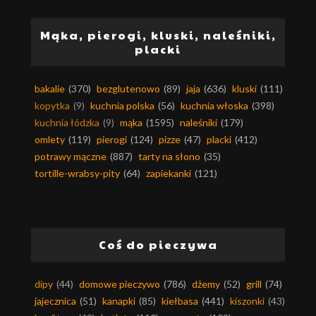
Mąka, pierogi, kluski, naleśniki,
placki
bakalie
(370)
bezglutenowo
(89)
jaja
(636)
kluski
(111)
kopytka
(9)
kuchnia polska
(56)
kuchnia włoska
(398)
kuchnia łódzka
(9)
mąka
(1595)
naleśniki
(179)
omlety
(119)
pierogi
(124)
pizze
(47)
placki
(412)
potrawy mączne
(887)
tarty na słono
(35)
tortille-wrabsy-pity
(64)
zapiekanki
(121)
Coś do pieczywa
dipy
(44)
domowe pieczywo
(786)
dżemy
(52)
grill
(74)
jajecznica
(51)
kanapki
(85)
kiełbasa
(441)
kiszonki
(43)