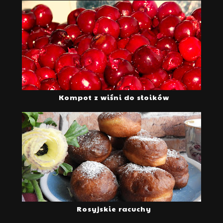
Kompot z wiśni do słoików
Rosyjskie racuchy