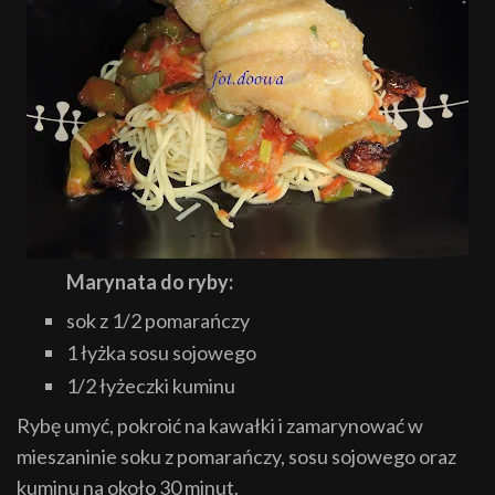
Marynata do ryby:
sok z 1/2 pomarańczy
1 łyżka sosu sojowego
1/2 łyżeczki kuminu
Ryb
ę
umyć, pokroić na kawałki i zamarynowa
ć w
mieszaninie soku z pomarańczy, sosu sojowego oraz
kuminu na około 30 minut.