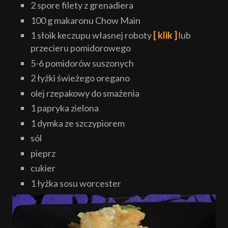
2 spore filety z grenadiera
100 g makaronu Chow Main
1 słoik keczupu własnej roboty
[ klik ]
lub
przecieru pomidorowego
5-6 pomidorów suszonych
2 łyżki świeżego oregano
olej rzepakowy do smażenia
1 papryka zielona
1 dymka ze szczypiorem
sól
pieprz
cukier
1 łyżka sosu wor
c
ester