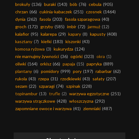
brokuły
(136)
buraki
(143)
bób
(76)
cebula
(905)
chrzan
(66)
cukinia-kabaczek
(251)
czosnek
(1464)
dynia
(262)
fasola
(203)
fasola szparagowa
(40)
groch
(172)
grzyby
(585)
imbir
(72)
jarmuż
(12)
kalafior
(95)
kalarepa
(29)
kapary
(8)
kapusty
(408)
kasztany
(7)
kiełki
(183)
kiszonki
(43)
komosa ryżowa
(3)
kukurydza
(124)
nie marnujmy żywności
(36)
ogórki
(323)
okra
(1)
oliwki
(164)
orkisz
(66)
papaja
(15)
papryka
(889)
plantany
(6)
pomidory
(999)
pory
(197)
rabarbar
(62)
rukola
(43)
rzepa
(31)
rzodkiewki
(43)
sałaty
(207)
sezam
(22)
szparagi
(74)
szpinak
(228)
topinambur
(13)
trufle
(2)
warzywa egzotyczne
(251)
warzywa strączkowe
(428)
włoszczyzna
(292)
zapomniane owoce i warzywa
(41)
ziemniaki
(487)