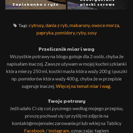
Zapiekanka z ryżu
placki serowe
cytrusy
,
dania z ryb
,
makarony
,
owoce morza
,
Tagi:
papryka
,
pomidory
,
ryby
,
sosy
Przelicznik miar i wag
Wszystkie potrawy na blogu gotuje dla 2 osób, chyba że
napisałam inaczej. Zawsze używam w mojej kuchni szklanki
która mierzy 250 ml, kostki masła która waży 200 g i puszki
np. pomidorów która waży 400 g, chyba że w przepisie
sugeruje inaczej.
Więcej na temat miar i wag
.
Twoje potrawy
Jeśli udało Ci się coś pysznego według mojego przepisu,
proszę pochwal się i przyślij mi zdjęcie na
kontakt@mojemaleczarowanie.pl lub wklej na Tablicy
Facebook
/
Instagram
, oznaczając tagiem