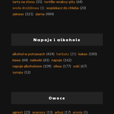
tarty na słono
(35)
tortille-wrabsy-pity
(64)
woda drożdżowa
(1)
wypiekacz do chleba
(20)
zakwas
(321)
ziarna
(484)
Napoje i alkohole
alkohol w potrawach
(424)
herbaty
(25)
kakao
(180)
kawa
(64)
nalewki
(61)
napoje
(162)
napoje alkoholowe
(109)
oliwa
(177)
soki
(67)
syropy
(52)
Owoce
agrest
(23)
ananasy
(10)
arbuz
(17)
aronia
(5)