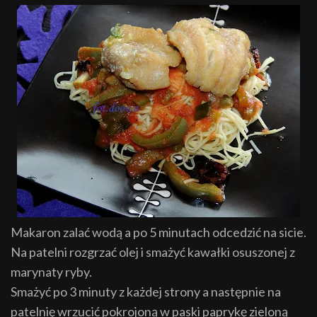
Makaron zalać wodą a po 5 minutach odcedzić na s
icie.
Na patelni rozgrzać olej i smaży
ć
kawałki osuszonej z
marynaty ryby.
Smaży
ć
po 3 minuty z każdej stron
y a nast
ę
pnie na
patelni
ę
wrzuci
ć
pok
rojon
ą
w paski papryk
ę
zie
loną