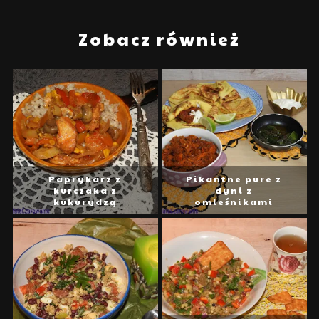
Zobacz również
Paprykarz z
Pikantne pure z
kurczaka z
dyni z
kukurydzą
omleśnikami