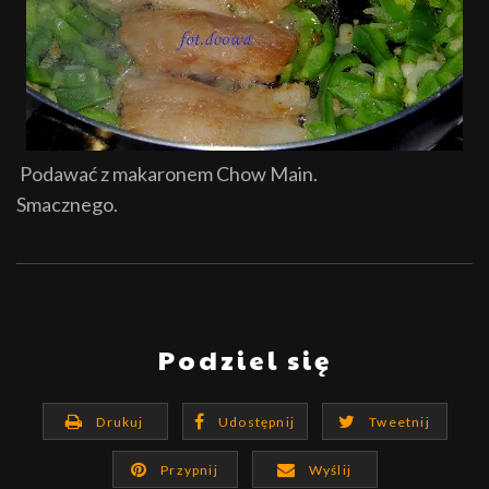
Podawać z makaronem
C
how
M
ain.
Smacznego.
Podziel się
Drukuj
Udostępnij
Tweetnij
Przypnij
Wyślij