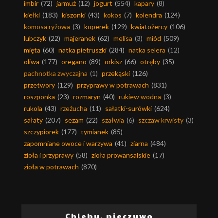
imbir
(72)
jarmuż
(12)
jogurt
(554)
kapary
(8)
kiełki
(183)
kiszonki
(43)
kokos
(7)
kolendra
(124)
komosa ryżowa
(3)
koperek
(129)
kwiatożercy
(106)
lubczyk
(22)
majeranek
(62)
melisa
(3)
miód
(509)
mięta
(60)
natka pietruszki
(284)
natka selera
(12)
oliwa
(177)
oregano
(89)
orkisz
(66)
otręby
(35)
pachnotka zwyczajna
(1)
przekąski
(126)
przetwory
(129)
przyprawy w potrawach
(831)
roszponka
(23)
rozmaryn
(40)
rukiew wodna
(3)
rukola
(43)
rzeżucha
(11)
sałatki-surówki
(624)
sałaty
(207)
sezam
(22)
szałwia
(6)
szczaw krwisty
(3)
szczypiorek
(177)
tymianek
(85)
zapomniane owoce i warzywa
(41)
ziarna
(484)
zioła i przyprawy
(58)
zioła prowansalskie
(17)
zioła w potrawach
(870)
Chleby, pieczywo