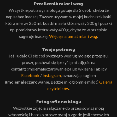
Przelicznik miar i wag
Wszystkie potrawy na blogu gotuje dla 2 osób, chyba że
napisałam inaczej. Zawsze używam w mojej kuchni szklanki
która mierzy 250 ml, kostki masła która waży 200 g i puszki
np. pomidorów która waży 400 g, chyba że w przepisie
sugeruje inaczej.
Więcej na temat miar i wag
.
Twoje potrawy
Jeśli udało Ci się coś pysznego według mojego przepisu,
proszę pochwal się i przyślij mi zdjęcie na
kontakt@mojemaleczarowanie.pl lub wklej na Tablicy
Facebook
/
Instagram
, oznaczając tagiem
#mojemałeczarowanie
. Będzie mi ogromnie miło :)
Galeria
czytelników
.
Fotografie na blogu
Wszystkie zdjęcia załączane do przepisów są moją
własnością i bardzo proszę pytaj o zgodę jeśli chcesz ich