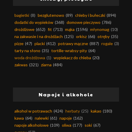
bagietki
(8)
bezglutenowo
(89)
chleby i bułeczki
(894)
dodatki do wypieków
(368)
domowe pieczywo
(786)
drożdżowe
(652)
fit
(713)
mąka
(1596)
młynomag
(10)
na zakwasie i na drożdżach
(125)
orkisz
(66)
otręby
(35)
pizze
(47)
placki
(412)
potrawy mączne
(887)
rogale
(3)
tarty na słono
(35)
tortille-wrabsy-pity
(64)
woda drożdżowa
(1)
wypiekacz do chleba
(20)
zakwas
(321)
ziarna
(484)
Napoje i alkohole
alkohol w potrawach
(424)
herbaty
(25)
kakao
(180)
kawa
(64)
nalewki
(61)
napoje
(162)
napoje alkoholowe
(109)
oliwa
(177)
soki
(67)