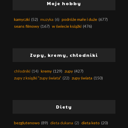
Moje hobby
kamyczki
(52)
muzyka
(6)
podróże małe i duże
(677)
seans filmowy
(167)
w świecie książki
(476)
Zupy, kremy, chłodniki
chłodniki
(14)
kremy
(129)
zupy
(427)
zupy z książki "zupy świata"
(22)
zupy świata
(150)
Diety
bezglutenowo
(89)
dieta dukana
(2)
dieta keto
(20)