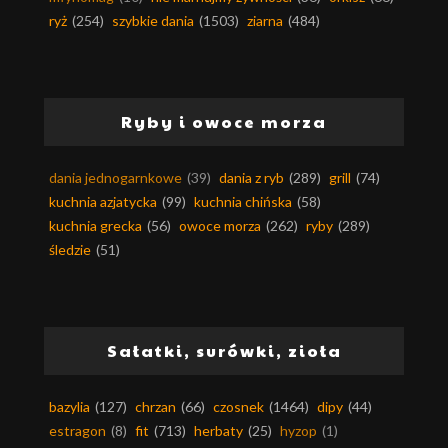
ryż
(254)
szybkie dania
(1503)
ziarna
(484)
Ryby i owoce morza
dania jednogarnkowe
(39)
dania z ryb
(289)
grill
(74)
kuchnia azjatycka
(99)
kuchnia chińska
(58)
kuchnia grecka
(56)
owoce morza
(262)
ryby
(289)
śledzie
(51)
Sałatki, surówki, zioła
bazylia
(127)
chrzan
(66)
czosnek
(1464)
dipy
(44)
estragon
(8)
fit
(713)
herbaty
(25)
hyzop
(1)