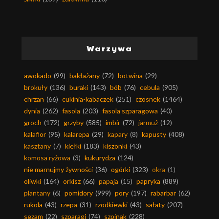
Warzywa
awokado
(99)
bakłażany
(72)
botwina
(29)
brokuły
(136)
buraki
(143)
bób
(76)
cebula
(905)
chrzan
(66)
cukinia-kabaczek
(251)
czosnek
(1464)
dynia
(262)
fasola
(203)
fasola szparagowa
(40)
groch
(172)
grzyby
(585)
imbir
(72)
jarmuż
(12)
kalafior
(95)
kalarepa
(29)
kapary
(8)
kapusty
(408)
kasztany
(7)
kiełki
(183)
kiszonki
(43)
komosa ryżowa
(3)
kukurydza
(124)
nie marnujmy żywności
(36)
ogórki
(323)
okra
(1)
oliwki
(164)
orkisz
(66)
papaja
(15)
papryka
(889)
plantany
(6)
pomidory
(999)
pory
(197)
rabarbar
(62)
rukola
(43)
rzepa
(31)
rzodkiewki
(43)
sałaty
(207)
sezam
(22)
szparagi
(74)
szpinak
(228)