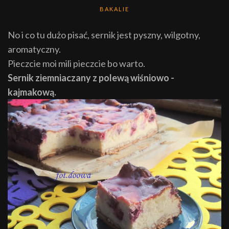
BAKALIE
No i co tu dużo pisać, sernik jest pyszny, wilgotny,
aromatyczny.
Pieczcie moi mili pieczcie bo warto.
Sernik ziemniaczany z polewą wiśniowo -
kajmakową.