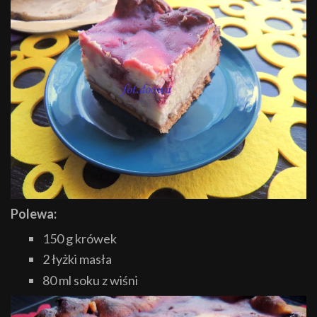
Polewa:
150 g krówek
2 łyżki masła
80 ml soku z wiśni