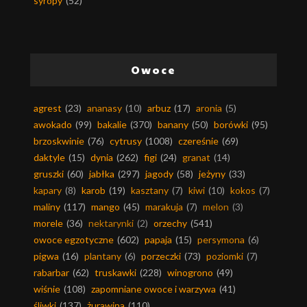
syropy
(52)
Owoce
agrest
(23)
ananasy
(10)
arbuz
(17)
aronia
(5)
awokado
(99)
bakalie
(370)
banany
(50)
borówki
(95)
brzoskwinie
(76)
cytrusy
(1008)
czereśnie
(69)
daktyle
(15)
dynia
(262)
figi
(24)
granat
(14)
gruszki
(60)
jabłka
(297)
jagody
(58)
jeżyny
(33)
kapary
(8)
karob
(19)
kasztany
(7)
kiwi
(10)
kokos
(7)
maliny
(117)
mango
(45)
marakuja
(7)
melon
(3)
morele
(36)
nektarynki
(2)
orzechy
(541)
owoce egzotyczne
(602)
papaja
(15)
persymona
(6)
pigwa
(16)
plantany
(6)
porzeczki
(73)
poziomki
(7)
rabarbar
(62)
truskawki
(228)
winogrono
(49)
wiśnie
(108)
zapomniane owoce i warzywa
(41)
śliwki
(137)
żurawina
(110)