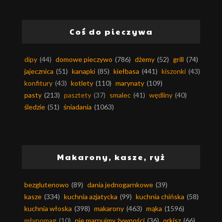
Coś do pieczywa
dipy
(44)
domowe pieczywo
(786)
dżemy
(52)
grill
(74)
jajecznica
(51)
kanapki
(85)
kiełbasa
(441)
kiszonki
(43)
konfitury
(43)
kotlety
(110)
marynaty
(109)
pasty
(213)
pasztety
(37)
smalec
(41)
wędliny
(40)
śledzie
(51)
śniadania
(1063)
Makarony, kasze, ryż
bezglutenowo
(89)
dania jednogarnkowe
(39)
kasze
(334)
kuchnia azjatycka
(99)
kuchnia chińska
(58)
kuchnia włoska
(398)
makarony
(463)
mąka
(1596)
młynomag
(10)
nie marnujmy żywności
(36)
orkisz
(66)