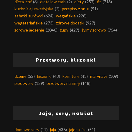
dieta lchf
(6)
dieta low carb
(2)
diety
(257)
fit
(713)
kuchnia ajurwedyjska
(2)
przepisy z prl-u
(51)
sałatki-surówki
(624)
wegańskie
(228)
wegetariańskie
(273)
zdrowe dodatki
(927)
zdrowe jedzenie
(2040)
zupy
(427)
żyjmy zdrowo
(754)
Przetwory, kiszonki
dżemy
(52)
kiszonki
(43)
konfitury
(43)
marynaty
(109)
przetwory
(129)
przetwory na zimę
(148)
Jaja, sery, nabiał
domowe sery
(17)
jaja
(636)
jajecznica
(51)