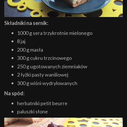
Składniki na sernik:
1000 g sera trzykrotnie mielonego
8 jaj
200 g masła
300 g cukru trzcinowego
250 g ugotowanych ziemniaków
2 łyżki pasty waniliowej
300 g wiśni wydrylowanych
Na spód:
herbatniki petit beurre
paluszki słone