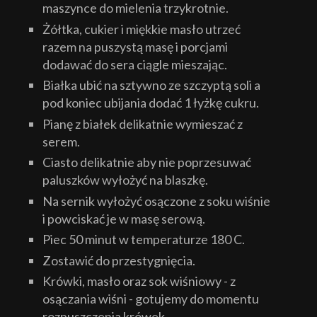
maszynce do mielenia trzykrotnie.
Żółtka, cukier i miękkie masło utrzeć
razem na puszystą masę i porcjami
dodawać do sera ciągle mieszając.
Białka ubić na sztywno ze szczyptą soli a
pod koniec ubijania dodać 1 łyżkę cukru.
Pianę z białek delikatnie wymieszać z
serem.
Ciasto delikatnie aby nie poprzesuwać
paluszków wyłożyć na blaszkę.
Na sernik wyłożyć osączone z soku wiśnie
i powciskać je w masę serową.
Piec 50 minut w temperaturze 180 C.
Zostawić do przestygnięcia.
Krówki, masło oraz sok wiśniowy - z
osączania wiśni - gotujemy do momentu
rozpuszczenia krówek.