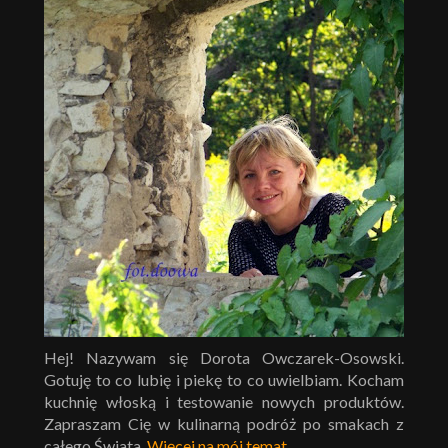
Hej! Nazywam się Dorota Owczarek-Osowski.
Gotuję to co lubię i piekę to co uwielbiam. Kocham
kuchnię włoską i testowanie nowych produktów.
Zapraszam Cię w kulinarną podróż po smakach z
całego Świata.
Więcej na mój temat
.