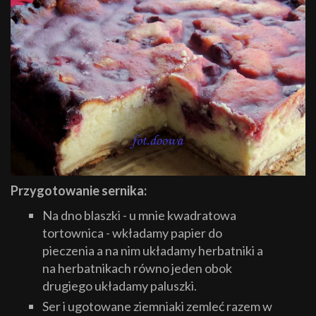
Przygotowanie sernika:
Na dno blaszki - u mnie kwadratowa
tortownica - wkładamy papier do
pieczenia a na nim układamy herbatniki a
na herbatnikach równo jeden obok
drugiego układamy paluszki.
Ser i ugotowane ziemniaki zemleć razem w