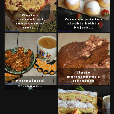
Ciasto z
truskawkami,
Cocas de patata -
rabarbarem i
słodkie bułki z
krusz...
Majork...
Ciasto
marchewkowe z
Rustykalna tarta z
Marchwiaczki
czekoladą
rabarbarem i
truskawk...