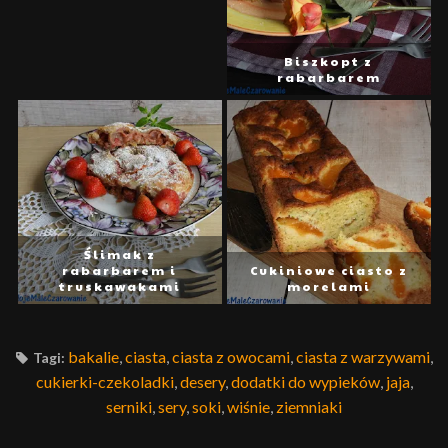
Biszkopt z
rabarbarem
Ślimak z
rabarbarem i
Cukiniowe ciasto z
truskawakami
morelami
bakalie
,
ciasta
,
ciasta z owocami
,
ciasta z warzywami
,
Tagi:
cukierki-czekoladki
,
desery
,
dodatki do wypieków
,
jaja
,
serniki
,
sery
,
soki
,
wiśnie
,
ziemniaki