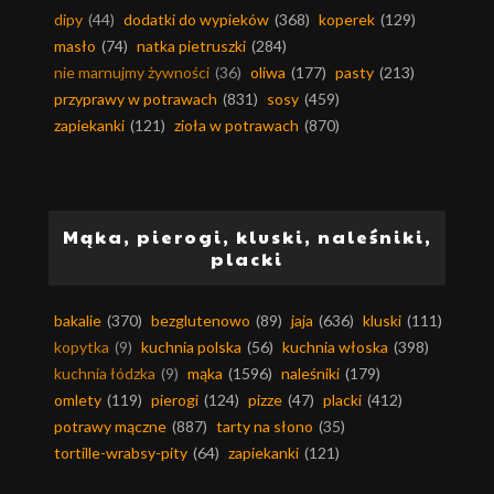
dipy
(44)
dodatki do wypieków
(368)
koperek
(129)
masło
(74)
natka pietruszki
(284)
nie marnujmy żywności
(36)
oliwa
(177)
pasty
(213)
przyprawy w potrawach
(831)
sosy
(459)
zapiekanki
(121)
zioła w potrawach
(870)
Mąka, pierogi, kluski, naleśniki,
placki
bakalie
(370)
bezglutenowo
(89)
jaja
(636)
kluski
(111)
kopytka
(9)
kuchnia polska
(56)
kuchnia włoska
(398)
kuchnia łódzka
(9)
mąka
(1596)
naleśniki
(179)
omlety
(119)
pierogi
(124)
pizze
(47)
placki
(412)
potrawy mączne
(887)
tarty na słono
(35)
tortille-wrabsy-pity
(64)
zapiekanki
(121)