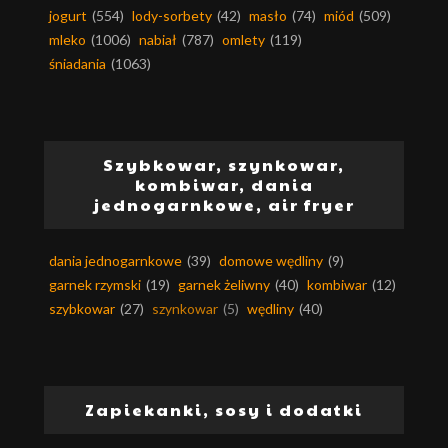
jogurt
(554)
lody-sorbety
(42)
masło
(74)
miód
(509)
mleko
(1006)
nabiał
(787)
omlety
(119)
śniadania
(1063)
Szybkowar, szynkowar,
kombiwar, dania
jednogarnkowe, air fryer
dania jednogarnkowe
(39)
domowe wędliny
(9)
garnek rzymski
(19)
garnek żeliwny
(40)
kombiwar
(12)
szybkowar
(27)
szynkowar
(5)
wędliny
(40)
Zapiekanki, sosy i dodatki