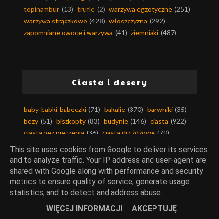
topinambur
(13)
trufle
(2)
warzywa egzotyczne
(251)
warzywa strączkowe
(428)
włoszczyzna
(292)
zapomniane owoce i warzywa
(41)
ziemniaki
(487)
Ciasta i desery
baby-babki-babeczki
(71)
bakalie
(370)
barwniki
(35)
bezy
(51)
biszkopty
(83)
budynie
(146)
ciasta
(922)
ciasta bez pieczenia
(36)
ciasta drożdżowe
(70)
ciasta kruche
(80)
ciasta na zimno
(187)
This site uses cookies from Google to deliver its services
ciasta piaskowe
(11)
ciasta ucierane
(189)
and to analyze traffic. Your IP address and user-agent are
ciasta z kremem
(62)
ciasta z owocami
(350)
shared with Google along with performance and security
ciasta z warzywami
(71)
ciastka i ciasteczka
(163)
metrics to ensure quality of service, generate usage
ciasto filo
(13)
ciasto francuskie
(63)
statistics, and to detect and address abuse.
ciasto kruche
(108)
ciasto makaronowe
(11)
WIĘCEJ INFORMACJI
AKCEPTUJĘ
ciasto maślane
(6)
ciasto parzone
(17)