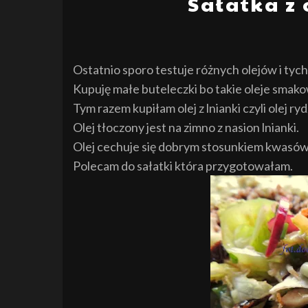
Sałatka z
Ostatnio sporo testuje różnych olejów i tych
Kupuję małe buteleczki bo takie oleje
smako
Tym razem kupiłam olej z lnianki czyli olej ry
Olej tłoczony jest na zimno z nasion lnianki.
Olej cechuje się dobrym stosunkiem kwasów
Polecam do sałatki która przygotowałam.