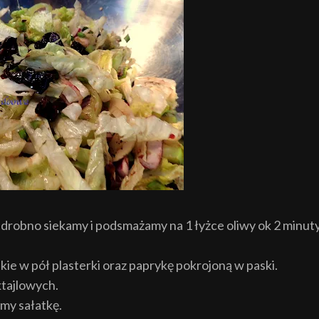
ir drobno siekamy i podsmaża
my na 1 łyżce oliwy ok 2 minuty
akie
w pół plasterki oraz paprykę pokrojoną w paski.
tajlowych.
my sałatkę.