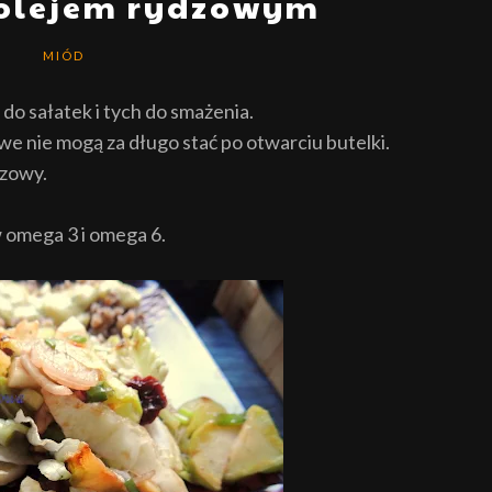
 olejem rydzowym
MIÓD
 do sałatek i tych do smażenia.
we nie mog
ą
za długo sta
ć
po otwarciu butelki.
dzowy.
 omega 3 i omega 6.