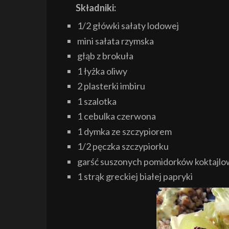
Składniki:
1/2 główki sałaty lodowej
mini sałata rzymska
głąb z brokuła
1 łyżka oliwy
2 plasterki imbiru
1 szalotka
1 cebulka czerwona
1 dymka ze szczypiorem
1/2 pę
czka szczypiorku
garść suszonych pomidorków koktajl
1 strąk greckiej białej papryki