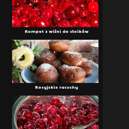
Kompot z wiśni do słoików
Rosyjskie racuchy