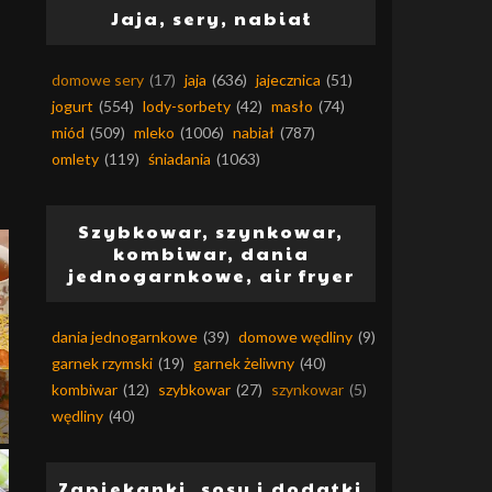
Jaja, sery, nabiał
domowe sery
(17)
jaja
(636)
jajecznica
(51)
jogurt
(554)
lody-sorbety
(42)
masło
(74)
miód
(509)
mleko
(1006)
nabiał
(787)
omlety
(119)
śniadania
(1063)
Szybkowar, szynkowar,
kombiwar, dania
jednogarnkowe, air fryer
dania jednogarnkowe
(39)
domowe wędliny
(9)
garnek rzymski
(19)
garnek żeliwny
(40)
kombiwar
(12)
szybkowar
(27)
szynkowar
(5)
wędliny
(40)
Zapiekanki, sosy i dodatki