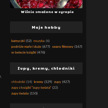
Wiśnie smażone w syropie
Moje hobby
kamyczki
(52)
muzyka
(6)
podróże małe i duże
(677)
seans filmowy
(167)
w świecie książki
(476)
Zupy, kremy, chłodniki
.
chłodniki
(14)
kremy
(129)
zupy
(427)
zupy z książki "zupy świata"
(22)
zupy świata
(150)