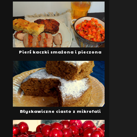
Pierś kaczki smażona i pieczona
Błyskawiczne ciasto z mikrofali