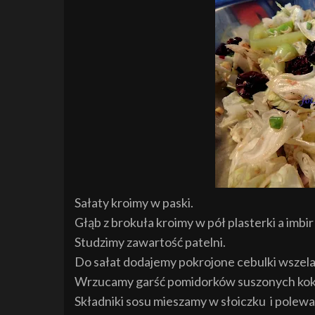
Sałaty kroimy w paski.
Głąb z brokuła
kroimy w pół plasterki a imb
Studzimy zawartość pate
lni.
Do sałat dodajemy po
krojone cebulki wszel
Wrzucamy garść pomidorków suszonych kok
Składniki sosu mieszamy w s
ł
oiczku
i polewa