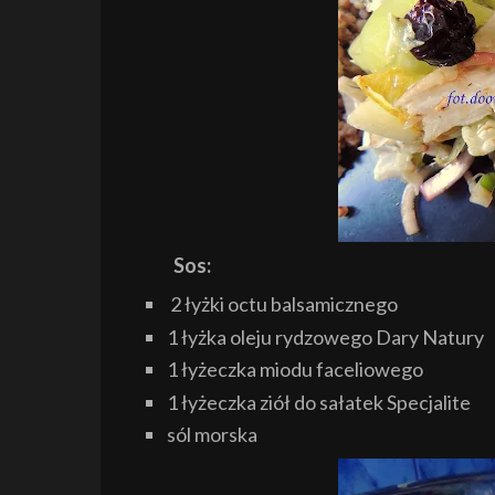
S
os
:
2 łyżki octu balsamicznego
1 łyżka oleju rydzowego Dary Natury
1 łyżeczka miodu faceliowego
1 łyżeczka ziół do sałatek Specjalite
só
l morska