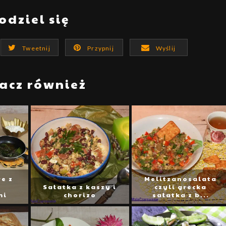
odziel się
Tweetnij
Przypnij
Wyślij
acz również
e z
Melitzanosalata
Sałatka z kaszy i
czyli grecka
mi
chorizo
sałatka z b...