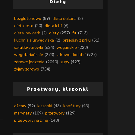
Diety
bezglutenowo
(89)
dieta dukana
(2)
dieta keto
(20)
dieta lchf
(6)
dieta low carb
(2)
diety
(257)
fit
(713)
kuchnia ajurwedyjska
(2)
przepisy z prl-u
(51)
sałatki-surówki
(624)
wegańskie
(228)
wegetariańskie
(273)
zdrowe dodatki
(927)
zdrowe jedzenie
(2040)
zupy
(427)
żyjmy zdrowo
(754)
Przetwory, kiszonki
dżemy
(52)
kiszonki
(43)
konfitury
(43)
marynaty
(109)
przetwory
(129)
przetwory na zimę
(148)