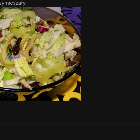
wymieszał
y.