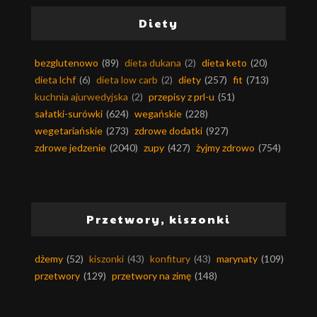
Diety
bezglutenowo
(89)
dieta dukana
(2)
dieta keto
(20)
dieta lchf
(6)
dieta low carb
(2)
diety
(257)
fit
(713)
kuchnia ajurwedyjska
(2)
przepisy z prl-u
(51)
sałatki-surówki
(624)
wegańskie
(228)
wegetariańskie
(273)
zdrowe dodatki
(927)
zdrowe jedzenie
(2040)
zupy
(427)
żyjmy zdrowo
(754)
Przetwory, kiszonki
dżemy
(52)
kiszonki
(43)
konfitury
(43)
marynaty
(109)
przetwory
(129)
przetwory na zimę
(148)