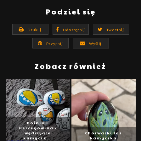
Podziel się
Drukuj
Udostępnij
Tweetnij
Przypnij
Wyślij
Zobacz również
Bośnia i
Hercegowina -
wędrujące
Chorwacki los
kamyczk...
kamyczka