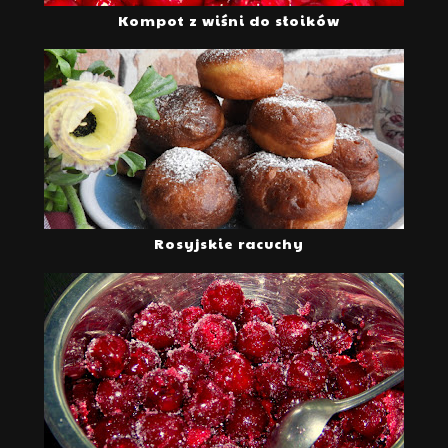
Kompot z wiśni do słoików
Rosyjskie racuchy