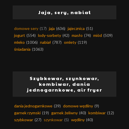
Jaja, sery, nabiał
domowe sery
(17)
jaja
(636)
jajecznica
(51)
jogurt
(554)
lody-sorbety
(42)
masło
(74)
miód
(509)
mleko
(1006)
nabiał
(787)
omlety
(119)
śniadania
(1063)
Szybkowar, szynkowar,
kombiwar, dania
jednogarnkowe, air fryer
dania jednogarnkowe
(39)
domowe wędliny
(9)
garnek rzymski
(19)
garnek żeliwny
(40)
kombiwar
(12)
szybkowar
(27)
szynkowar
(5)
wędliny
(40)