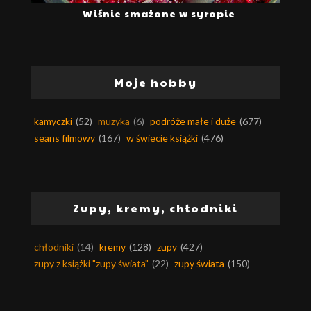
Wiśnie smażone w syropie
Moje hobby
kamyczki
(52)
muzyka
(6)
podróże małe i duże
(677)
seans filmowy
(167)
w świecie książki
(476)
Zupy, kremy, chłodniki
chłodniki
(14)
kremy
(128)
zupy
(427)
zupy z książki "zupy świata"
(22)
zupy świata
(150)