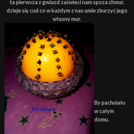
ta pierwsza z gwiazd
zaświeci nam spoza chmur,
dzieje się cud co w każdym z nas
umie zburzyć jego
własny mur.
By pachniało
w całym
domu
.