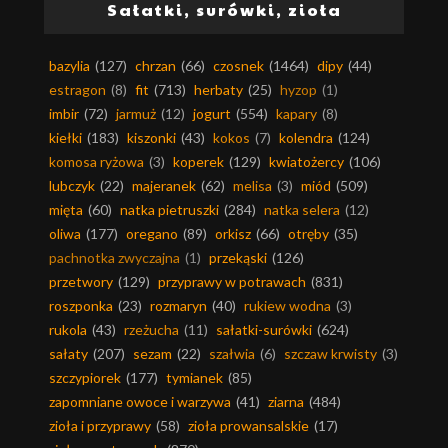
Sałatki, surówki, zioła
bazylia
(127)
chrzan
(66)
czosnek
(1464)
dipy
(44)
estragon
(8)
fit
(713)
herbaty
(25)
hyzop
(1)
imbir
(72)
jarmuż
(12)
jogurt
(554)
kapary
(8)
kiełki
(183)
kiszonki
(43)
kokos
(7)
kolendra
(124)
komosa ryżowa
(3)
koperek
(129)
kwiatożercy
(106)
lubczyk
(22)
majeranek
(62)
melisa
(3)
miód
(509)
mięta
(60)
natka pietruszki
(284)
natka selera
(12)
oliwa
(177)
oregano
(89)
orkisz
(66)
otręby
(35)
pachnotka zwyczajna
(1)
przekąski
(126)
przetwory
(129)
przyprawy w potrawach
(831)
roszponka
(23)
rozmaryn
(40)
rukiew wodna
(3)
rukola
(43)
rzeżucha
(11)
sałatki-surówki
(624)
sałaty
(207)
sezam
(22)
szałwia
(6)
szczaw krwisty
(3)
szczypiorek
(177)
tymianek
(85)
zapomniane owoce i warzywa
(41)
ziarna
(484)
zioła i przyprawy
(58)
zioła prowansalskie
(17)