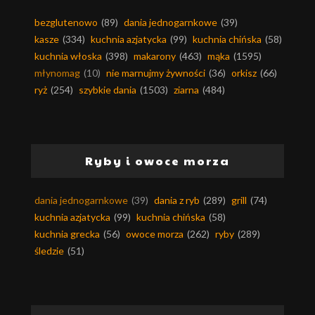
bezglutenowo
(89)
dania jednogarnkowe
(39)
kasze
(334)
kuchnia azjatycka
(99)
kuchnia chińska
(58)
kuchnia włoska
(398)
makarony
(463)
mąka
(1595)
młynomag
(10)
nie marnujmy żywności
(36)
orkisz
(66)
ryż
(254)
szybkie dania
(1503)
ziarna
(484)
Ryby i owoce morza
dania jednogarnkowe
(39)
dania z ryb
(289)
grill
(74)
kuchnia azjatycka
(99)
kuchnia chińska
(58)
kuchnia grecka
(56)
owoce morza
(262)
ryby
(289)
śledzie
(51)