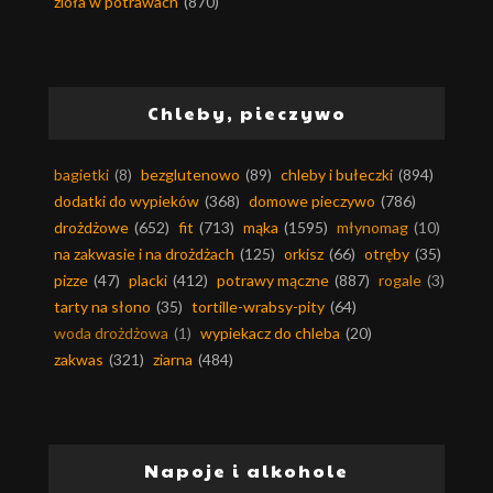
zioła w potrawach
(870)
Chleby, pieczywo
bagietki
(8)
bezglutenowo
(89)
chleby i bułeczki
(894)
dodatki do wypieków
(368)
domowe pieczywo
(786)
drożdżowe
(652)
fit
(713)
mąka
(1595)
młynomag
(10)
na zakwasie i na drożdżach
(125)
orkisz
(66)
otręby
(35)
pizze
(47)
placki
(412)
potrawy mączne
(887)
rogale
(3)
tarty na słono
(35)
tortille-wrabsy-pity
(64)
woda drożdżowa
(1)
wypiekacz do chleba
(20)
zakwas
(321)
ziarna
(484)
Napoje i alkohole