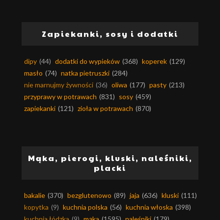
Zapiekanki, sosy i dodatki
dipy
(44)
dodatki do wypieków
(368)
koperek
(129)
masło
(74)
natka pietruszki
(284)
nie marnujmy żywności
(36)
oliwa
(177)
pasty
(213)
przyprawy w potrawach
(831)
sosy
(459)
zapiekanki
(121)
zioła w potrawach
(870)
Mąka, pierogi, kluski, naleśniki,
placki
bakalie
(370)
bezglutenowo
(89)
jaja
(636)
kluski
(111)
kopytka
(9)
kuchnia polska
(56)
kuchnia włoska
(398)
kuchnia łódzka
(9)
mąka
(1595)
naleśniki
(179)