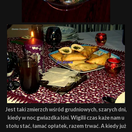
Jest taki zmierzch
wśród grudniowych, szarych dni,
kiedy w noc gwiazdka lśni.
Wigilii czas każe nam u
stołu stać,
łamać opłatek, razem trwać.
A kiedy już