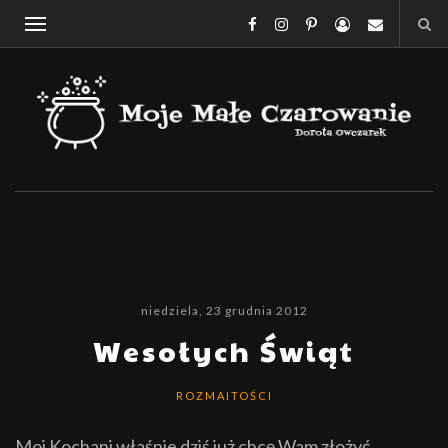
niedziela, 23 grudnia 2012
Wesołych Świąt
ROZMAITOŚCI
Moi Kochani wła
ś
nie dziś ju
ż
chcę Wam z
ł
o
ż
yć