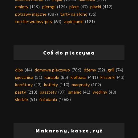
omlety
(119)
pierogi
(124)
pizze
(47)
placki
(412)
potrawy mączne
(887)
tarty na słono
(35)
tortille-wrabsy-pity
(64)
zapiekanki
(121)
Coś do pieczywa
dipy
(44)
domowe pieczywo
(786)
dżemy
(52)
grill
(74)
jajecznica
(51)
kanapki
(85)
kiełbasa
(441)
kiszonki
(43)
konfitury
(43)
kotlety
(110)
marynaty
(109)
pasty
(213)
pasztety
(37)
smalec
(41)
wędliny
(40)
śledzie
(51)
śniadania
(1063)
Makarony, kasze, ryż