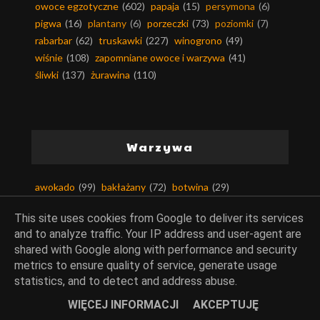
owoce egzotyczne
(602)
papaja
(15)
persymona
(6)
pigwa
(16)
plantany
(6)
porzeczki
(73)
poziomki
(7)
rabarbar
(62)
truskawki
(227)
winogrono
(49)
wiśnie
(108)
zapomniane owoce i warzywa
(41)
śliwki
(137)
żurawina
(110)
Warzywa
awokado
(99)
bakłażany
(72)
botwina
(29)
brokuły
(136)
buraki
(143)
bób
(76)
cebula
(905)
This site uses cookies from Google to deliver its services
chrzan
(66)
cukinia-kabaczek
(251)
czosnek
(1464)
and to analyze traffic. Your IP address and user-agent are
dynia
(262)
fasola
(203)
fasola szparagowa
(40)
shared with Google along with performance and security
groch
(172)
grzyby
(585)
imbir
(72)
jarmuż
(12)
metrics to ensure quality of service, generate usage
kalafior
(95)
kalarepa
(29)
kapary
(8)
kapusty
(408)
statistics, and to detect and address abuse.
kasztany
(7)
kiełki
(183)
kiszonki
(43)
WIĘCEJ INFORMACJI
AKCEPTUJĘ
komosa ryżowa
(3)
kukurydza
(124)