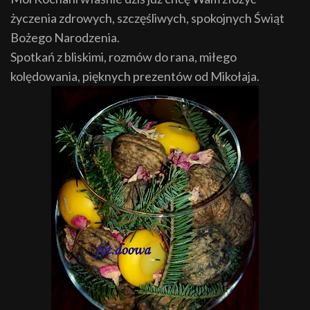
ż
yczenia
zdrowych, szczęśliwych, spokojnych Ś
wiąt
Bo
ż
ego Narodzenia.
Spotkań z bliskimi, rozmów do rana, miłego
kolędowania, pi
ęk
nych prezentów
od Mikołaja
.