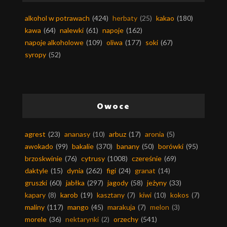
alkohol w potrawach
(424)
herbaty
(25)
kakao
(180)
kawa
(64)
nalewki
(61)
napoje
(162)
napoje alkoholowe
(109)
oliwa
(177)
soki
(67)
syropy
(52)
Owoce
agrest
(23)
ananasy
(10)
arbuz
(17)
aronia
(5)
awokado
(99)
bakalie
(370)
banany
(50)
borówki
(95)
brzoskwinie
(76)
cytrusy
(1008)
czereśnie
(69)
daktyle
(15)
dynia
(262)
figi
(24)
granat
(14)
gruszki
(60)
jabłka
(297)
jagody
(58)
jeżyny
(33)
kapary
(8)
karob
(19)
kasztany
(7)
kiwi
(10)
kokos
(7)
maliny
(117)
mango
(45)
marakuja
(7)
melon
(3)
morele
(36)
nektarynki
(2)
orzechy
(541)