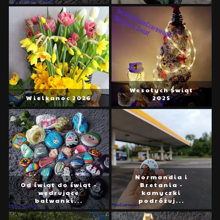
Wesołych Świąt
Wielkanoc 2026
2025
Normandia i
Od świąt do świąt -
Bretania -
wędrujące
kamyczki
bałwanki...
podróżuj...