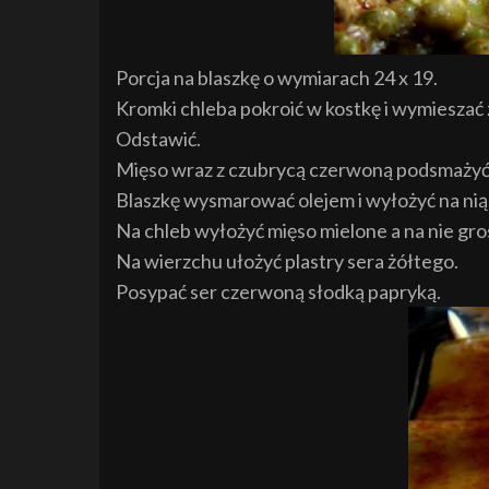
Porcja na blaszkę o wymiarach 24 x 19.
Kromki chleba pokroić w kostkę i wymieszać z
Odstawić.
Mięso wraz z czubrycą czerwoną podsmażyć n
Blaszkę wysmarować olejem i wyłożyć na nią 
Na chleb wyłożyć mięso mielone a na nie g
Na wierzchu ułożyć plastry sera żółtego.
Posypać ser czerwoną słodką papryką.