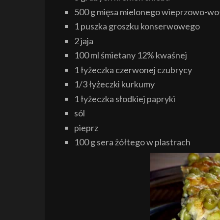
500 g mięsa mielonego wieprzowo-w
1 puszka groszku konserwowego
2 jaja
100 ml śmietany 12% kwaśnej
1 łyżeczka czerwonej czubrycy
1/3 łyżeczki kurkumy
1 łyżeczka słodkiej papryki
sól
pieprz
100 g sera żółtego w plastrach