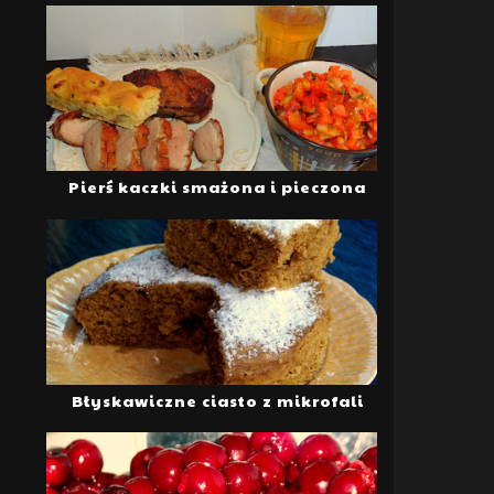
Pierś kaczki smażona i pieczona
Błyskawiczne ciasto z mikrofali