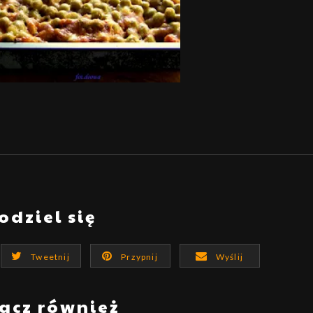
odziel się
Tweetnij
Przypnij
Wyślij
acz również