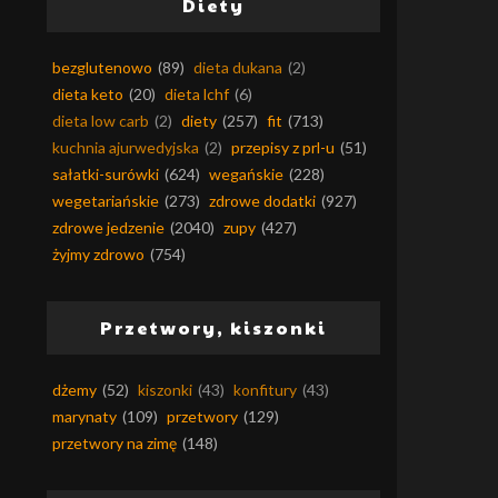
Diety
bezglutenowo
(89)
dieta dukana
(2)
dieta keto
(20)
dieta lchf
(6)
dieta low carb
(2)
diety
(257)
fit
(713)
kuchnia ajurwedyjska
(2)
przepisy z prl-u
(51)
sałatki-surówki
(624)
wegańskie
(228)
wegetariańskie
(273)
zdrowe dodatki
(927)
zdrowe jedzenie
(2040)
zupy
(427)
żyjmy zdrowo
(754)
Przetwory, kiszonki
dżemy
(52)
kiszonki
(43)
konfitury
(43)
marynaty
(109)
przetwory
(129)
przetwory na zimę
(148)