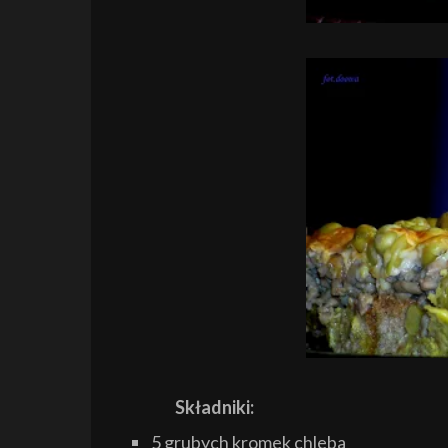
Składniki:
5 grubych kromek chleba