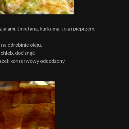
 jajami, śmietaną, kurkumą, solą i pieprzem.
a odrobinie oleju.
chleb, docisnąć.
roszek konserwowy odcedzony.