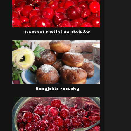
Kompot z wiśni do słoików
Rosyjskie racuchy