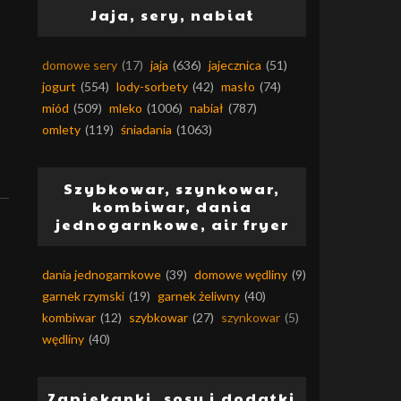
Jaja, sery, nabiał
domowe sery
(17)
jaja
(636)
jajecznica
(51)
jogurt
(554)
lody-sorbety
(42)
masło
(74)
miód
(509)
mleko
(1006)
nabiał
(787)
omlety
(119)
śniadania
(1063)
Szybkowar, szynkowar,
kombiwar, dania
jednogarnkowe, air fryer
dania jednogarnkowe
(39)
domowe wędliny
(9)
garnek rzymski
(19)
garnek żeliwny
(40)
kombiwar
(12)
szybkowar
(27)
szynkowar
(5)
wędliny
(40)
Zapiekanki, sosy i dodatki