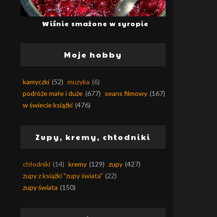
Wiśnie smażone w syropie
Moje hobby
kamyczki
(52)
muzyka
(6)
podróże małe i duże
(677)
seans filmowy
(167)
w świecie książki
(476)
Zupy, kremy, chłodniki
chłodniki
(14)
kremy
(129)
zupy
(427)
zupy z książki "zupy świata"
(22)
zupy świata
(150)