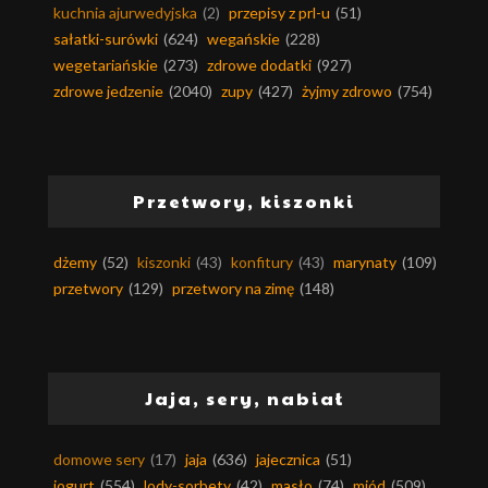
kuchnia ajurwedyjska
(2)
przepisy z prl-u
(51)
sałatki-surówki
(624)
wegańskie
(228)
wegetariańskie
(273)
zdrowe dodatki
(927)
zdrowe jedzenie
(2040)
zupy
(427)
żyjmy zdrowo
(754)
Przetwory, kiszonki
dżemy
(52)
kiszonki
(43)
konfitury
(43)
marynaty
(109)
przetwory
(129)
przetwory na zimę
(148)
Jaja, sery, nabiał
domowe sery
(17)
jaja
(636)
jajecznica
(51)
jogurt
(554)
lody-sorbety
(42)
masło
(74)
miód
(509)