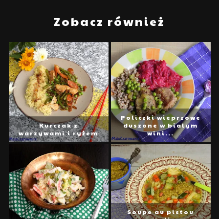
Zobacz również
Policzki wieprzowe
Kurczak z
duszone w białym
warzywami i ryżem
wini...
Soupe au pistou