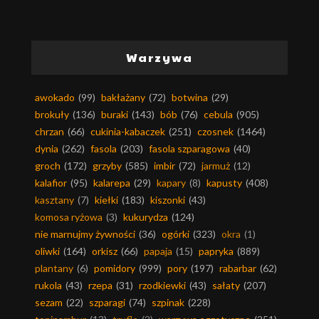
Warzywa
awokado
(99)
bakłażany
(72)
botwina
(29)
brokuły
(136)
buraki
(143)
bób
(76)
cebula
(905)
chrzan
(66)
cukinia-kabaczek
(251)
czosnek
(1464)
dynia
(262)
fasola
(203)
fasola szparagowa
(40)
groch
(172)
grzyby
(585)
imbir
(72)
jarmuż
(12)
kalafior
(95)
kalarepa
(29)
kapary
(8)
kapusty
(408)
kasztany
(7)
kiełki
(183)
kiszonki
(43)
komosa ryżowa
(3)
kukurydza
(124)
nie marnujmy żywności
(36)
ogórki
(323)
okra
(1)
oliwki
(164)
orkisz
(66)
papaja
(15)
papryka
(889)
plantany
(6)
pomidory
(999)
pory
(197)
rabarbar
(62)
rukola
(43)
rzepa
(31)
rzodkiewki
(43)
sałaty
(207)
sezam
(22)
szparagi
(74)
szpinak
(228)