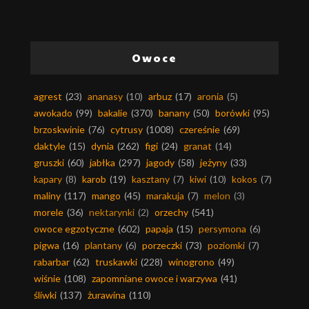
Owoce
agrest
(23)
ananasy
(10)
arbuz
(17)
aronia
(5)
awokado
(99)
bakalie
(370)
banany
(50)
borówki
(95)
brzoskwinie
(76)
cytrusy
(1008)
czereśnie
(69)
daktyle
(15)
dynia
(262)
figi
(24)
granat
(14)
gruszki
(60)
jabłka
(297)
jagody
(58)
jeżyny
(33)
kapary
(8)
karob
(19)
kasztany
(7)
kiwi
(10)
kokos
(7)
maliny
(117)
mango
(45)
marakuja
(7)
melon
(3)
morele
(36)
nektarynki
(2)
orzechy
(541)
owoce egzotyczne
(602)
papaja
(15)
persymona
(6)
pigwa
(16)
plantany
(6)
porzeczki
(73)
poziomki
(7)
rabarbar
(62)
truskawki
(228)
winogrono
(49)
wiśnie
(108)
zapomniane owoce i warzywa
(41)
śliwki
(137)
żurawina
(110)