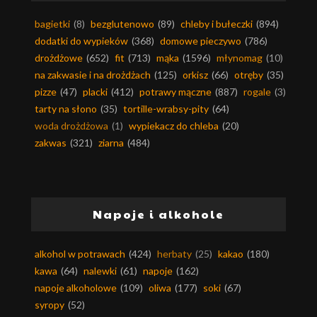
bagietki
(8)
bezglutenowo
(89)
chleby i bułeczki
(894)
dodatki do wypieków
(368)
domowe pieczywo
(786)
drożdżowe
(652)
fit
(713)
mąka
(1596)
młynomag
(10)
na zakwasie i na drożdżach
(125)
orkisz
(66)
otręby
(35)
pizze
(47)
placki
(412)
potrawy mączne
(887)
rogale
(3)
tarty na słono
(35)
tortille-wrabsy-pity
(64)
woda drożdżowa
(1)
wypiekacz do chleba
(20)
zakwas
(321)
ziarna
(484)
Napoje i alkohole
alkohol w potrawach
(424)
herbaty
(25)
kakao
(180)
kawa
(64)
nalewki
(61)
napoje
(162)
napoje alkoholowe
(109)
oliwa
(177)
soki
(67)
syropy
(52)