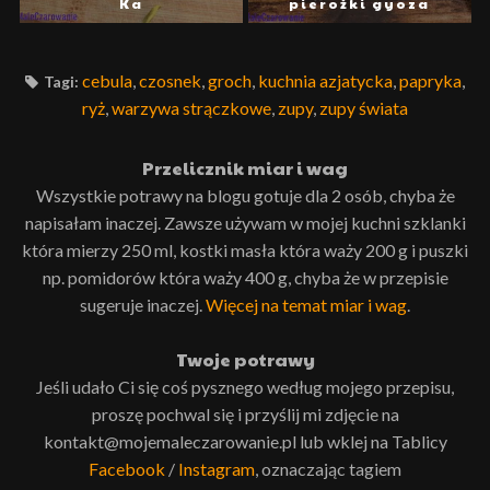
Ka
pierożki gyoza
cebula
,
czosnek
,
groch
,
kuchnia azjatycka
,
papryka
,
Tagi:
ryż
,
warzywa strączkowe
,
zupy
,
zupy świata
Przelicznik miar i wag
Wszystkie potrawy na blogu gotuje dla 2 osób, chyba że
napisałam inaczej. Zawsze używam w mojej kuchni szklanki
która mierzy 250 ml, kostki masła która waży 200 g i puszki
np. pomidorów która waży 400 g, chyba że w przepisie
sugeruje inaczej.
Więcej na temat miar i wag
.
Twoje potrawy
Jeśli udało Ci się coś pysznego według mojego przepisu,
proszę pochwal się i przyślij mi zdjęcie na
kontakt@mojemaleczarowanie.pl lub wklej na Tablicy
Facebook
/
Instagram
, oznaczając tagiem