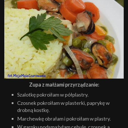
Zupa z małżami przyrządzanie:
Szalotkę pokroiłam w półplastry.
Czosnek pokroiłam w plasterki, paprykę w
drobną kostkę.
Marchewkę obrałam i pokroiłam w plastry.
W garnku podsmażyłam cebulę, czosnek a