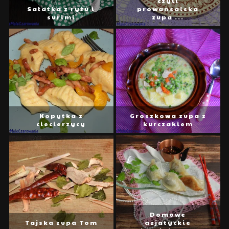
czyli
Sałatka z ryżu i
prowansalska
surimi
zupa ...
Kopytka z
Groszkowa zupa z
ciecierzycy
kurczakiem
Domowe
Tajska zupa Tom
azjatyckie