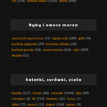
ryż
(254)
szybkie dania
(1503)
ziarna
(484)
Ryby i owoce morza
dania jednogarnkowe
(39)
dania z ryb
(289)
grill
(74)
kuchnia azjatycka
(99)
kuchnia chińska
(58)
kuchnia grecka
(56)
owoce morza
(262)
ryby
(289)
śledzie
(51)
Sałatki, surówki, zioła
bazylia
(127)
chrzan
(66)
czosnek
(1464)
dipy
(44)
estragon
(8)
fit
(713)
herbaty
(25)
hyzop
(1)
imbir
(72)
jarmuż
(12)
jogurt
(554)
kapary
(8)