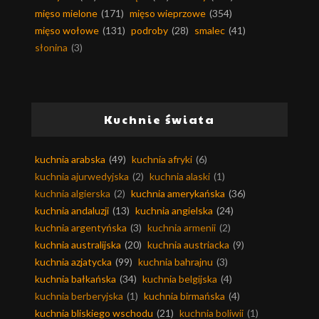
mięso mielone
(171)
mięso wieprzowe
(354)
mięso wołowe
(131)
podroby
(28)
smalec
(41)
słonina
(3)
Kuchnie świata
kuchnia arabska
(49)
kuchnia afryki
(6)
kuchnia ajurwedyjska
(2)
kuchnia alaski
(1)
kuchnia algierska
(2)
kuchnia amerykańska
(36)
kuchnia andaluzji
(13)
kuchnia angielska
(24)
kuchnia argentyńska
(3)
kuchnia armenii
(2)
kuchnia australijska
(20)
kuchnia austriacka
(9)
kuchnia azjatycka
(99)
kuchnia bahrajnu
(3)
kuchnia bałkańska
(34)
kuchnia belgijska
(4)
kuchnia berberyjska
(1)
kuchnia birmańska
(4)
kuchnia bliskiego wschodu
(21)
kuchnia boliwii
(1)