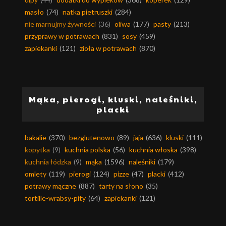
masło
(74)
natka pietruszki
(284)
nie marnujmy żywności
(36)
oliwa
(177)
pasty
(213)
przyprawy w potrawach
(831)
sosy
(459)
zapiekanki
(121)
zioła w potrawach
(870)
Mąka, pierogi, kluski, naleśniki,
placki
bakalie
(370)
bezglutenowo
(89)
jaja
(636)
kluski
(111)
kopytka
(9)
kuchnia polska
(56)
kuchnia włoska
(398)
kuchnia łódzka
(9)
mąka
(1596)
naleśniki
(179)
omlety
(119)
pierogi
(124)
pizze
(47)
placki
(412)
potrawy mączne
(887)
tarty na słono
(35)
tortille-wrabsy-pity
(64)
zapiekanki
(121)