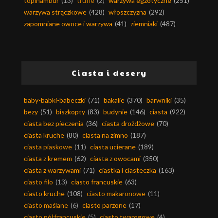
topinambur
(13)
trufle
(2)
warzywa egzotyczne
(251)
warzywa strączkowe
(428)
włoszczyzna
(292)
zapomniane owoce i warzywa
(41)
ziemniaki
(487)
Ciasta i desery
baby-babki-babeczki
(71)
bakalie
(370)
barwniki
(35)
bezy
(51)
biszkopty
(83)
budynie
(146)
ciasta
(922)
ciasta bez pieczenia
(36)
ciasta drożdżowe
(70)
ciasta kruche
(80)
ciasta na zimno
(187)
ciasta piaskowe
(11)
ciasta ucierane
(189)
ciasta z kremem
(62)
ciasta z owocami
(350)
ciasta z warzywami
(71)
ciastka i ciasteczka
(163)
ciasto filo
(13)
ciasto francuskie
(63)
ciasto kruche
(108)
ciasto makaronowe
(11)
ciasto maślane
(6)
ciasto parzone
(17)
ciasto półfrancuskie
(5)
ciasto twarogowe
(4)