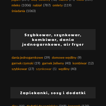
mleko
(1006)
nabiał
(787)
omlety
(119)
śniadania
(1063)
Szybkowar, szynkowar,
kombiwar, dania
jednogarnkowe, air fryer
dania jednogarnkowe
(39)
domowe wędliny
(9)
garnek rzymski
(19)
garnek żeliwny
(40)
kombiwar
(12)
szybkowar
(27)
szynkowar
(5)
wędliny
(40)
Zapiekanki, sosy i dodatki
dipy
(44)
dodatki do wypieków
(368)
koperek
(129)