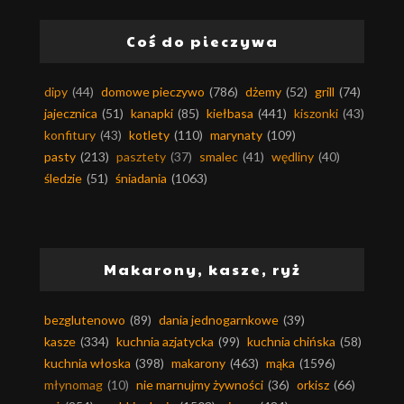
Coś do pieczywa
dipy
(44)
domowe pieczywo
(786)
dżemy
(52)
grill
(74)
jajecznica
(51)
kanapki
(85)
kiełbasa
(441)
kiszonki
(43)
konfitury
(43)
kotlety
(110)
marynaty
(109)
pasty
(213)
pasztety
(37)
smalec
(41)
wędliny
(40)
śledzie
(51)
śniadania
(1063)
Makarony, kasze, ryż
bezglutenowo
(89)
dania jednogarnkowe
(39)
kasze
(334)
kuchnia azjatycka
(99)
kuchnia chińska
(58)
kuchnia włoska
(398)
makarony
(463)
mąka
(1596)
młynomag
(10)
nie marnujmy żywności
(36)
orkisz
(66)