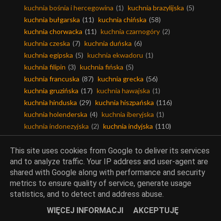
kuchnia bośnia i hercegowina
(1)
kuchnia brazylijska
(5)
kuchnia bułgarska
(11)
kuchnia chińska
(58)
kuchnia chorwacka
(11)
kuchnia czarnogóry
(2)
kuchnia czeska
(7)
kuchnia duńska
(6)
kuchnia egipska
(5)
kuchnia ekwadoru
(1)
kuchnia filipin
(3)
kuchnia fińska
(5)
kuchnia francuska
(87)
kuchnia grecka
(56)
kuchnia gruzińska
(17)
kuchnia hawajska
(1)
kuchnia hinduska
(29)
kuchnia hiszpańska
(116)
kuchnia holenderska
(4)
kuchnia iberyjska
(1)
kuchnia indonezyjska
(2)
kuchnia indyjska
(110)
kuchnia iranu
(6)
kuchnia irlandzka
(9)
kuchnia islandzka
(2)
kuchnia izraela
(29)
This site uses cookies from Google to deliver its services
and to analyze traffic. Your IP address and user-agent are
kuchnia jamajki
(2)
kuchnia japońska
(32)
shared with Google along with performance and security
kuchnia jemenu
(1)
kuchnia jerozolimy
(11)
metrics to ensure quality of service, generate usage
kuchnia kamerunu
(2)
kuchnia kanadyjska
(6)
statistics, and to detect and address abuse.
kuchnia karaibska
(1)
kuchnia kolumbii
(1)
kuchnia koreańska
(35)
kuchnia kreolska
(1)
WIĘCEJ INFORMACJI
AKCEPTUJĘ
kuchnia kresowa
(25)
kuchnia kubańska
(2)