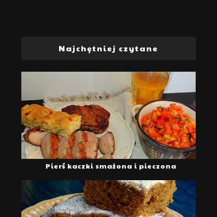
Najchętniej czytane
Pierś kaczki smażona i pieczona