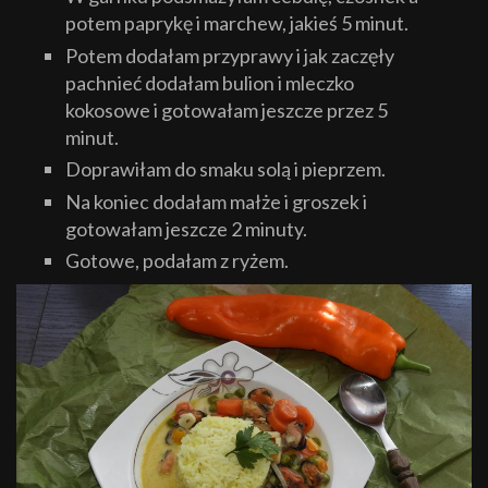
potem paprykę i marchew, jakieś 5 minut.
Potem dodałam przyprawy i jak zaczęły
pachnieć dodałam bulion i mleczko
kokosowe i gotowałam jeszcze przez 5
minut.
Doprawiłam do smaku solą i pieprzem.
Na koniec dodałam małże i groszek i
gotowałam jeszcze 2 minuty.
Gotowe, podałam z ryżem.