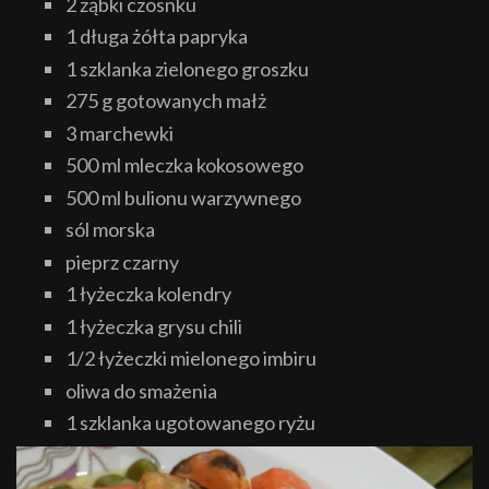
2 ząbki czosnku
1 długa żółta papryka
1 szklanka zielonego groszku
275 g gotowanych małż
3 marchewki
500 ml mleczka kokosowego
500 ml bulionu warzywnego
sól morska
pieprz czarny
1 łyżeczka kolendry
1 łyżeczka grysu chili
1/2 łyżeczki mielonego imbiru
oliwa do smażenia
1 szklanka ugotowanego ryżu