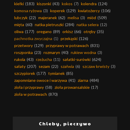
kiełki
(183)
kiszonki
(43)
kokos
(7)
kolendra
(124)
komosa ryżowa
(3)
koperek
(129)
kwiatożercy
(106)
lubczyk
(22)
majeranek
(62)
melisa
(3)
miód
(509)
mięta
(60)
natka pietruszki
(284)
natka selera
(12)
oliwa
(177)
oregano
(89)
orkisz
(66)
otręby
(35)
pachnotka zwyczajna
(1)
przekąski
(126)
przetwory
(129)
przyprawy w potrawach
(831)
roszponka
(23)
rozmaryn
(40)
rukiew wodna
(3)
rukola
(43)
rzeżucha
(11)
sałatki-surówki
(624)
sałaty
(207)
sezam
(22)
szałwia
(6)
szczaw krwisty
(3)
szczypiorek
(177)
tymianek
(85)
zapomniane owoce i warzywa
(41)
ziarna
(484)
zioła i przyprawy
(58)
zioła prowansalskie
(17)
zioła w potrawach
(870)
Chleby, pieczywo