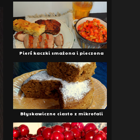
Pierś kaczki smażona i pieczona
Błyskawiczne ciasto z mikrofali