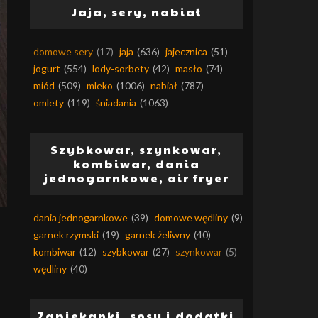
Jaja, sery, nabiał
domowe sery
(17)
jaja
(636)
jajecznica
(51)
jogurt
(554)
lody-sorbety
(42)
masło
(74)
miód
(509)
mleko
(1006)
nabiał
(787)
omlety
(119)
śniadania
(1063)
Szybkowar, szynkowar,
kombiwar, dania
jednogarnkowe, air fryer
dania jednogarnkowe
(39)
domowe wędliny
(9)
garnek rzymski
(19)
garnek żeliwny
(40)
kombiwar
(12)
szybkowar
(27)
szynkowar
(5)
wędliny
(40)
Zapiekanki, sosy i dodatki