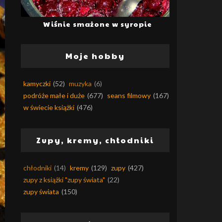
Wiśnie smażone w syropie
Moje hobby
kamyczki
(52)
muzyka
(6)
podróże małe i duże
(677)
seans filmowy
(167)
w świecie książki
(476)
Zupy, kremy, chłodniki
chłodniki
(14)
kremy
(129)
zupy
(427)
zupy z książki "zupy świata"
(22)
zupy świata
(150)