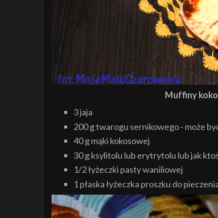
Muffiny kokos
3 jaja
200 g twarogu sernikowego - może być
40 g mąki kokosowej
30 g ksylitolu lub erytrytolu lub jak kto
1/2 łyżeczki pasty waniliowej
1 płaska łyżeczka proszku do pieczeni