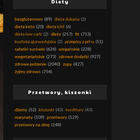
Diety
bezglutenowo
(89)
dieta dukana
(2)
dieta keto
(20)
dieta lchf
(6)
dieta low carb
(2)
diety
(257)
fit
(713)
kuchnia ajurwedyjska
(2)
przepisy z prl-u
(51)
sałatki-surówki
(624)
wegańskie
(228)
wegetariańskie
(273)
zdrowe dodatki
(927)
zdrowe jedzenie
(2040)
zupy
(427)
żyjmy zdrowo
(754)
Przetwory, kiszonki
dżemy
(52)
kiszonki
(43)
konfitury
(43)
marynaty
(109)
przetwory
(129)
przetwory na zimę
(148)