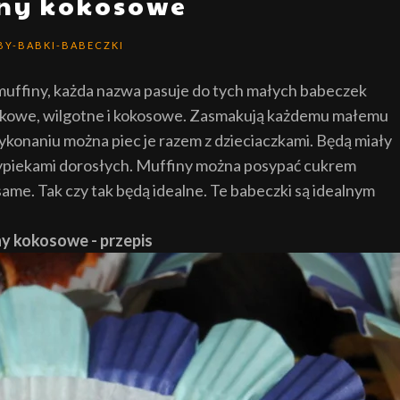
iny kokosowe
BY-BABKI-BABECZKI
muffiny, każda nazwa pasuje do tych małych babeczek
rnikowe, wilgotne i kokosowe. Zasmakują każdemu małemu
konaniu można piec je razem z dzieciaczkami. Będą miały
ypiekami dorosłych. Muffiny można posypać cukrem
ame. Tak czy tak będą idealne. Te babeczki są idealnym
y kokosowe - przepis