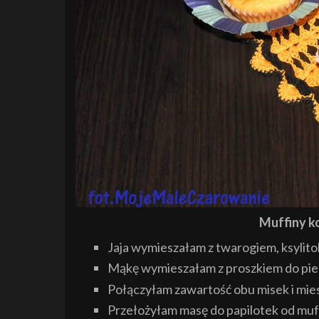
Muffiny k
Jaja wymieszałam z twarogiem, ksylito
Mąkę wymieszałam z proszkiem do pie
Połączyłam zawartość obu misek i miesz
Przełożyłam masę do papilotek od muf