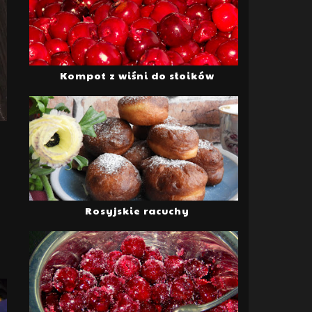
Kompot z wiśni do słoików
Rosyjskie racuchy