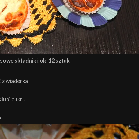
owe składniki: ok. 12 sztuk
 z wiaderka
ś lubi cukru
a