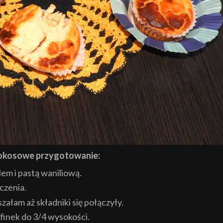
okosowe przygotowanie:
lem i pastą waniliową.
czenia.
ałam aż składniki się połączyły.
finek do 3/4 wysokości.