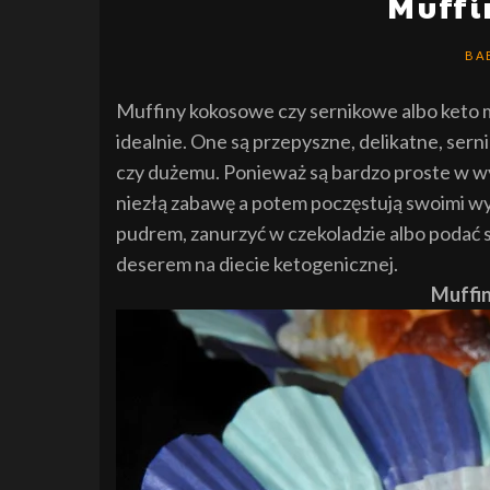
Muff
BA
Muffiny kokosowe czy sernikowe albo keto 
idealnie. One są przepyszne, delikatne, se
czy dużemu. Ponieważ są bardzo proste w wy
niezłą zabawę a potem poczęstują swoimi w
pudrem, zanurzyć w czekoladzie albo podać s
deserem na diecie ketogenicznej.
Muffin