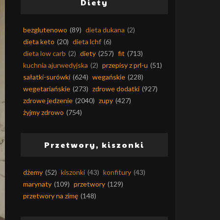
Diety
bezglutenowo
(89)
dieta dukana
(2)
dieta keto
(20)
dieta lchf
(6)
dieta low carb
(2)
diety
(257)
fit
(713)
kuchnia ajurwedyjska
(2)
przepisy z prl-u
(51)
sałatki-surówki
(624)
wegańskie
(228)
wegetariańskie
(273)
zdrowe dodatki
(927)
zdrowe jedzenie
(2040)
zupy
(427)
żyjmy zdrowo
(754)
Przetwory, kiszonki
dżemy
(52)
kiszonki
(43)
konfitury
(43)
marynaty
(109)
przetwory
(129)
przetwory na zimę
(148)