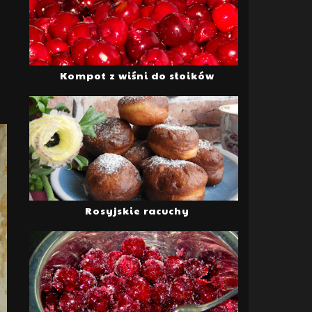
Kompot z wiśni do słoików
Rosyjskie racuchy