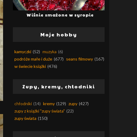
Wiśnie smażone w syropie
Moje hobby
kamyczki
(52)
muzyka
(6)
podróże małe i duże
(677)
seans filmowy
(167)
w świecie książki
(476)
Zupy, kremy, chłodniki
chłodniki
(14)
kremy
(129)
zupy
(427)
zupy z książki "zupy świata"
(22)
zupy świata
(150)