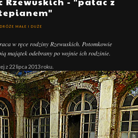
 Rzewuskich - "pałac z
rtepianem"
DRÓŻE MAŁE I DUŻE
raca w ręce rodziny Rzewuskich. Potomkowie
pią majątek odebrany po wojnie ich rodzinie.
 z 22 lipca 2013 roku.