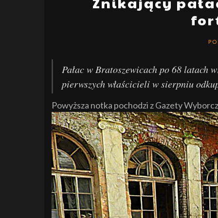
Znikający pałac
fo
PO
Pałac w Bratoszewicach po 68 latach w
pierwszych właścicieli w sierpniu odku
Powyższa notka pochodzi z Gazety Wyborczej