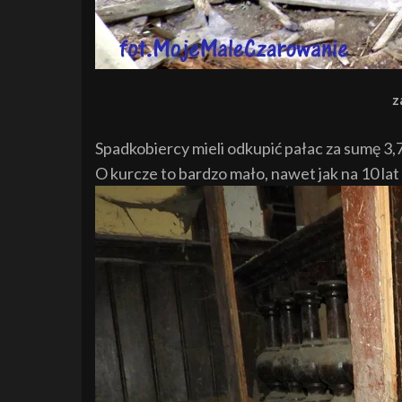
z
Spadkobiercy mieli odkupić pałac za sumę 3,7
O kurcze to bardzo mało, nawet jak na 10 lat