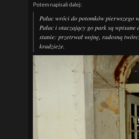
Potem napisali dalej:
Pałac wróci do potomków pierwszego wł
Pałac i otaczający go park są wpisane 
stanie: przetrwał wojnę, radosną twórc
kradzieże.