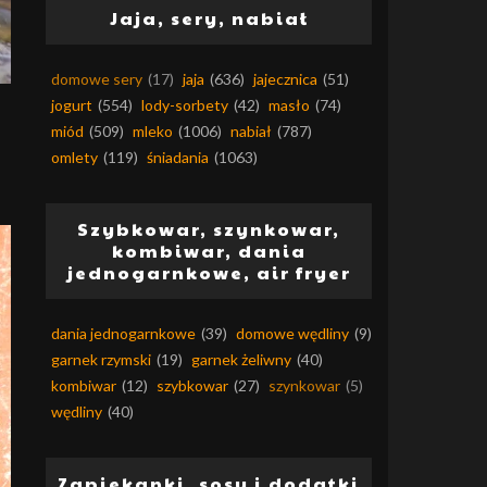
Jaja, sery, nabiał
domowe sery
(17)
jaja
(636)
jajecznica
(51)
jogurt
(554)
lody-sorbety
(42)
masło
(74)
miód
(509)
mleko
(1006)
nabiał
(787)
omlety
(119)
śniadania
(1063)
Szybkowar, szynkowar,
kombiwar, dania
jednogarnkowe, air fryer
dania jednogarnkowe
(39)
domowe wędliny
(9)
garnek rzymski
(19)
garnek żeliwny
(40)
kombiwar
(12)
szybkowar
(27)
szynkowar
(5)
wędliny
(40)
Zapiekanki, sosy i dodatki