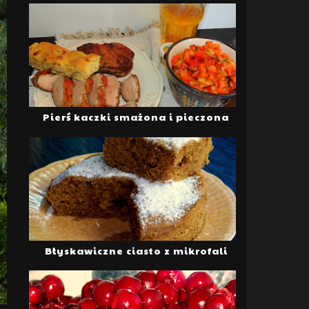
Pierś kaczki smażona i pieczona
Błyskawiczne ciasto z mikrofali