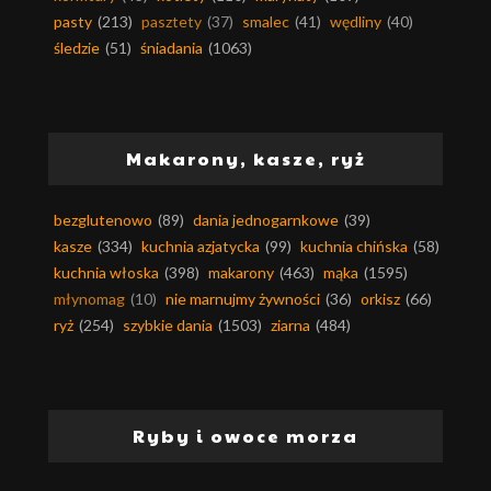
pasty
(213)
pasztety
(37)
smalec
(41)
wędliny
(40)
śledzie
(51)
śniadania
(1063)
Makarony, kasze, ryż
bezglutenowo
(89)
dania jednogarnkowe
(39)
kasze
(334)
kuchnia azjatycka
(99)
kuchnia chińska
(58)
kuchnia włoska
(398)
makarony
(463)
mąka
(1595)
młynomag
(10)
nie marnujmy żywności
(36)
orkisz
(66)
ryż
(254)
szybkie dania
(1503)
ziarna
(484)
Ryby i owoce morza