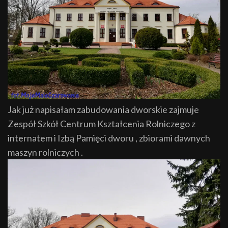
Jak już napisałam zabudowania dworskie zajmuje
Zespół Szkół Centrum Kształcenia Rolniczego z
internatem i Izbą Pamięci dworu , zbiorami dawnych
maszyn rolniczych .