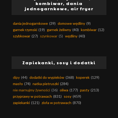
kombiwar, dania
jednogarnkowe, air fryer
dania jednogarnkowe
(39)
domowe wędliny
(9)
garnek rzymski
(19)
garnek żeliwny
(40)
kombiwar
(12)
szybkowar
(27)
szynkowar
(5)
wędliny
(40)
Zapiekanki, sosy i dodatki
dipy
(44)
dodatki do wypieków
(368)
koperek
(129)
masło
(74)
natka pietruszki
(284)
nie marnujmy żywności
(36)
oliwa
(177)
pasty
(213)
przyprawy w potrawach
(831)
sosy
(459)
zapiekanki
(121)
zioła w potrawach
(870)