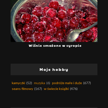
Wiśnie smażone w syropie
Moje hobby
kamyczki
(52)
muzyka
(6)
podróże małe i duże
(677)
seans filmowy
(167)
w świecie książki
(476)