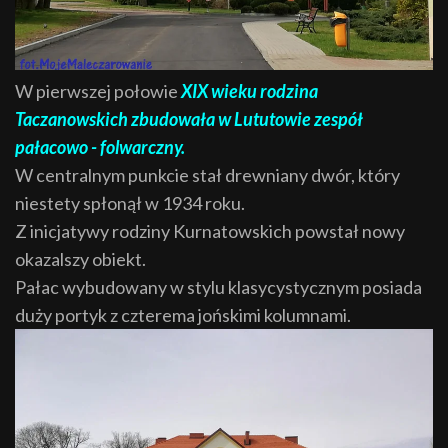
W pierwszej połowie
XIX wieku rodzina
Taczanowskich zbudowała w Lututowie zespół
pałacowo - folwarczny.
W centralnym punkcie stał drewniany dwór, który
niestety spłonął w 1934 roku.
Z inicjatywy rodziny Kurnatowskich powstał nowy
okazalszy obiekt.
Pałac wybudowany w stylu klasycystycznym posiada
duży portyk z czterema jońskimi kolumnami.