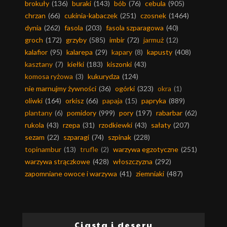
brokuły
(136)
buraki
(143)
bób
(76)
cebula
(905)
chrzan
(66)
cukinia-kabaczek
(251)
czosnek
(1464)
dynia
(262)
fasola
(203)
fasola szparagowa
(40)
groch
(172)
grzyby
(585)
imbir
(72)
jarmuż
(12)
kalafior
(95)
kalarepa
(29)
kapary
(8)
kapusty
(408)
kasztany
(7)
kiełki
(183)
kiszonki
(43)
komosa ryżowa
(3)
kukurydza
(124)
nie marnujmy żywności
(36)
ogórki
(323)
okra
(1)
oliwki
(164)
orkisz
(66)
papaja
(15)
papryka
(889)
plantany
(6)
pomidory
(999)
pory
(197)
rabarbar
(62)
rukola
(43)
rzepa
(31)
rzodkiewki
(43)
sałaty
(207)
sezam
(22)
szparagi
(74)
szpinak
(228)
topinambur
(13)
trufle
(2)
warzywa egzotyczne
(251)
warzywa strączkowe
(428)
włoszczyzna
(292)
zapomniane owoce i warzywa
(41)
ziemniaki
(487)
Ciasta i desery