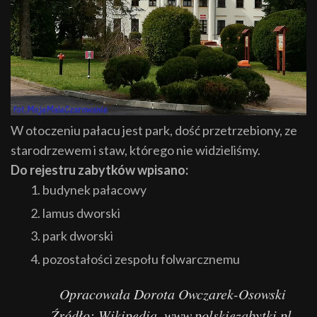
W otoczeniu pałacu jest park, dość przetrzebiony, ze
starodrzewem i staw, którego nie widzieliśmy.
Do rejestru zabytków wpisano:
budynek pałacowy
lamus dworski
park dworski
pozostałości zespołu folwarcznemu
Opracowała Dorota Owczarek-Osowski
Źródło: Wikipedia, www.polskiezabytki.pl,