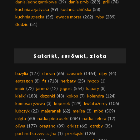
dania jednogarnkowe
(39)
dania z ryb
(289)
grill
(74)
kuchnia azjatycka
(99)
kuchnia chińska
(58)
kuchnia grecka
(56)
owoce morza
(262)
ryby
(289)
śledzie
(51)
Sałatki, surówki, zioła
bazylia
(127)
chrzan
(66)
czosnek
(1464)
dipy
(44)
estragon
(8)
fit
(713)
herbaty
(25)
hyzop
(1)
imbir
(72)
jarmuż
(12)
jogurt
(554)
kapary
(8)
kiełki
(183)
kiszonki
(43)
kokos
(7)
kolendra
(124)
komosa ryżowa
(3)
koperek
(129)
kwiatożercy
(106)
lubczyk
(22)
majeranek
(62)
melisa
(3)
miód
(509)
mięta
(60)
natka pietruszki
(284)
natka selera
(12)
oliwa
(177)
oregano
(89)
orkisz
(66)
otręby
(35)
pachnotka zwyczajna
(1)
przekąski
(126)