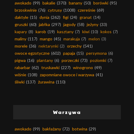
awokado
(99)
bakalie
(370)
banany
(50)
borówki
(95)
brzoskwinie
(76)
cytrusy
(1008)
czereśnie
(69)
daktyle
(15)
dynia
(262)
figi
(24)
granat
(14)
gruszki
(60)
jabłka
(297)
jagody
(58)
jeżyny
(33)
kapary
(8)
karob
(19)
kasztany
(7)
kiwi
(10)
kokos
(7)
maliny
(117)
mango
(45)
marakuja
(7)
melon
(3)
morele
(36)
nektarynki
(2)
orzechy
(541)
owoce egzotyczne
(602)
papaja
(15)
persymona
(6)
pigwa
(16)
plantany
(6)
porzeczki
(73)
poziomki
(7)
rabarbar
(62)
truskawki
(227)
winogrono
(49)
wiśnie
(108)
zapomniane owoce i warzywa
(41)
śliwki
(137)
żurawina
(110)
Warzywa
awokado
(99)
bakłażany
(72)
botwina
(29)