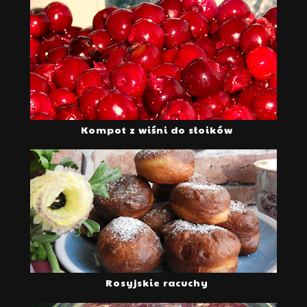
Kompot z wiśni do słoików
Rosyjskie racuchy