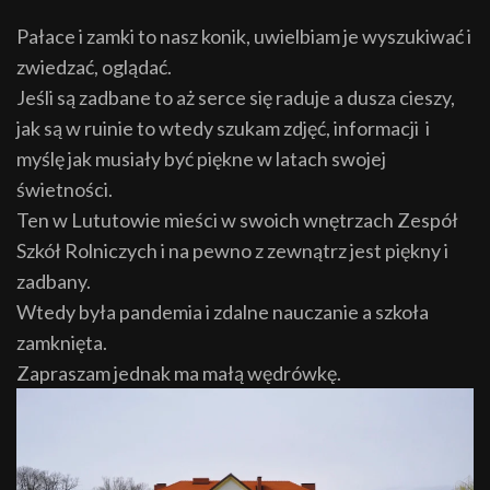
Pałace i zamki to nasz konik, uwielbiam je wyszukiwać i
zwiedzać, oglądać.
Jeśli są zadbane to aż serce się raduje a dusza cieszy,
jak są w ruinie to wtedy szukam zdjęć, informacji i
myślę jak musiały być piękne w latach swojej
świetności.
Ten w Lututowie mieści w swoich wnętrzach Zespół
Szkół Rolniczych i na pewno z zewnątrz jest piękny i
zadbany.
Wtedy była pandemia i zdalne nauczanie a szkoła
zamknięta.
Zapraszam jednak ma małą wędrówkę.