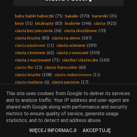
baby-babki-babeczki
(71)
bakalie
(370)
barwniki
(35)
bezy
(51)
biszkopty
(83)
budynie
(146)
ciasta
(922)
ciasta bez pieczenia
(36)
ciasta drożdżowe
(70)
ciasta kruche
(80)
ciasta na zimno
(187)
ciasta piaskowe
(11)
ciasta ucierane
(189)
ciasta z kremem
(62)
ciasta z owocami
(350)
ciasta z warzywami
(71)
ciastka i ciasteczka
(163)
ciasto filo
(13)
ciasto francuskie
(63)
ciasto kruche
(108)
ciasto makaronowe
(11)
ciasto maślane
(6)
ciasto parzone
(17)
ciasto półfrancuskie
(5)
ciasto twarogowe
(4)
This site uses cookies from Google to deliver its services
ciasto yufka
(3)
ciasto ziemniaczane
(6)
and to analyze traffic. Your IP address and user-agent are
cukier smakowy
(80)
cukierki-czekoladki
(11)
shared with Google along with performance and security
czekolada
(258)
desery
(1331)
metrics to ensure quality of service, generate usage
dodatki do wypieków
(368)
galaretki
(173)
statistics, and to detect and address abuse.
jabłeczniki-szarlotki
(67)
kakao
(180)
karob
(19)
WIĘCEJ INFORMACJI
AKCEPTUJĘ
kawa
(64)
keksy
(8)
kisiele
(48)
kruszonka
(14)