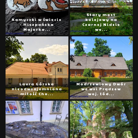
Stary most
Kamyczki w świecie
kolejowy na
- Hiszpańska
Czarnej Nidzie
Majorka...
we...
Laura Górska
Modrzewiowy Dwór
nieodwzajemniona
we wsi Prądzew
miłość Cho...
woj. łód...