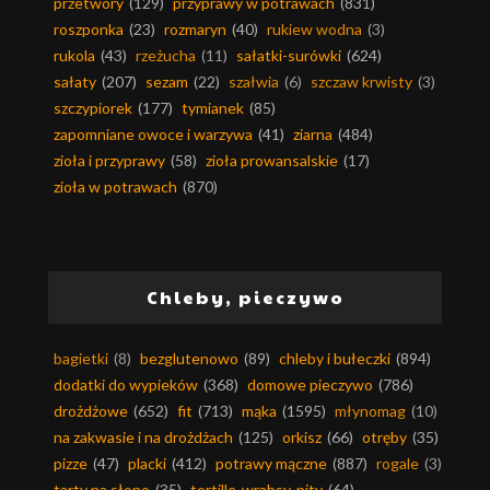
przetwory
(129)
przyprawy w potrawach
(831)
roszponka
(23)
rozmaryn
(40)
rukiew wodna
(3)
rukola
(43)
rzeżucha
(11)
sałatki-surówki
(624)
sałaty
(207)
sezam
(22)
szałwia
(6)
szczaw krwisty
(3)
szczypiorek
(177)
tymianek
(85)
zapomniane owoce i warzywa
(41)
ziarna
(484)
zioła i przyprawy
(58)
zioła prowansalskie
(17)
zioła w potrawach
(870)
Chleby, pieczywo
bagietki
(8)
bezglutenowo
(89)
chleby i bułeczki
(894)
dodatki do wypieków
(368)
domowe pieczywo
(786)
drożdżowe
(652)
fit
(713)
mąka
(1595)
młynomag
(10)
na zakwasie i na drożdżach
(125)
orkisz
(66)
otręby
(35)
pizze
(47)
placki
(412)
potrawy mączne
(887)
rogale
(3)
tarty na słono
(35)
tortille-wrabsy-pity
(64)