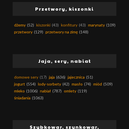
Przetwory, kiszonki
dżemy
(52)
kiszonki
(43)
konfitury
(43)
marynaty
(109)
przetwory
(129)
przetwory na zimę
(148)
Jaja, sery, nabiał
domowe sery
(17)
jaja
(636)
jajecznica
(51)
jogurt
(554)
lody-sorbety
(42)
masło
(74)
miód
(509)
mleko
(1006)
nabiał
(787)
omlety
(119)
śniadania
(1063)
Szybkowar, szynkowar,