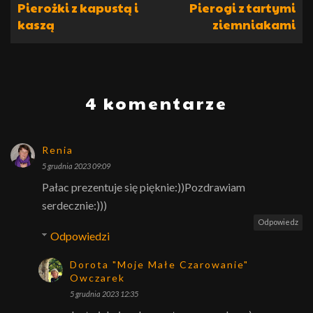
Pierożki z kapustą i
Pierogi z tartymi
kaszą
ziemniakami
4 komentarze
Renia
5 grudnia 2023 09:09
Pałac prezentuje się pięknie:))Pozdrawiam
serdecznie:)))
Odpowiedz
Odpowiedzi
Dorota "Moje Małe Czarowanie"
Owczarek
5 grudnia 2023 12:35