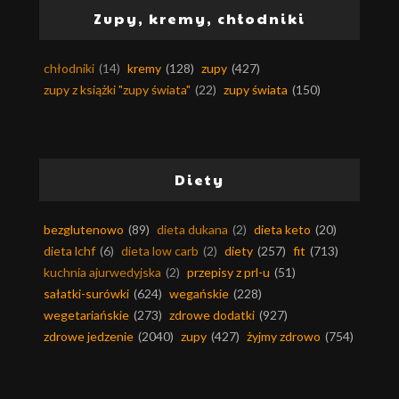
Zupy, kremy, chłodniki
chłodniki
(14)
kremy
(128)
zupy
(427)
zupy z książki "zupy świata"
(22)
zupy świata
(150)
Diety
bezglutenowo
(89)
dieta dukana
(2)
dieta keto
(20)
dieta lchf
(6)
dieta low carb
(2)
diety
(257)
fit
(713)
kuchnia ajurwedyjska
(2)
przepisy z prl-u
(51)
sałatki-surówki
(624)
wegańskie
(228)
wegetariańskie
(273)
zdrowe dodatki
(927)
zdrowe jedzenie
(2040)
zupy
(427)
żyjmy zdrowo
(754)