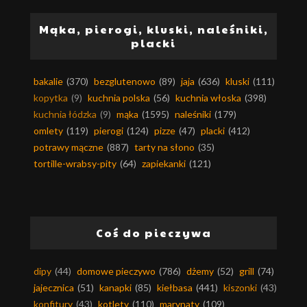
Mąka, pierogi, kluski, naleśniki,
placki
bakalie
(370)
bezglutenowo
(89)
jaja
(636)
kluski
(111)
kopytka
(9)
kuchnia polska
(56)
kuchnia włoska
(398)
kuchnia łódzka
(9)
mąka
(1595)
naleśniki
(179)
omlety
(119)
pierogi
(124)
pizze
(47)
placki
(412)
potrawy mączne
(887)
tarty na słono
(35)
tortille-wrabsy-pity
(64)
zapiekanki
(121)
Coś do pieczywa
dipy
(44)
domowe pieczywo
(786)
dżemy
(52)
grill
(74)
jajecznica
(51)
kanapki
(85)
kiełbasa
(441)
kiszonki
(43)
konfitury
(43)
kotlety
(110)
marynaty
(109)