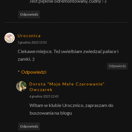
Jest pięknie odremontowany, cudny :-)
Odpowiedz
Urocznica
5 grudnia 2023 15:53
Ciekawe miejsce. Też uwielbiam zwiedzać pałace i
zamki. :)
Odpowiedz
Odpowiedzi
Dorota "Moje Małe Czarowanie"
Owczarek
6 grudnia 2023 12:43
Witam w klubie Urocznico, zapraszam do
buszowania na blogu
Odpowiedz