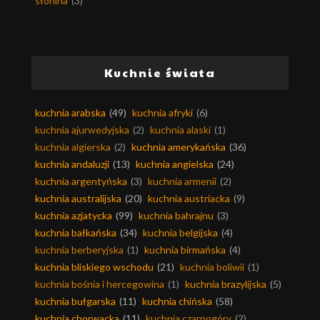
słonina
(3)
Kuchnie świata
kuchnia arabska
(49)
kuchnia afryki
(6)
kuchnia ajurwedyjska
(2)
kuchnia alaski
(1)
kuchnia algierska
(2)
kuchnia amerykańska
(36)
kuchnia andaluzji
(13)
kuchnia angielska
(24)
kuchnia argentyńska
(3)
kuchnia armenii
(2)
kuchnia australijska
(20)
kuchnia austriacka
(9)
kuchnia azjatycka
(99)
kuchnia bahrajnu
(3)
kuchnia bałkańska
(34)
kuchnia belgijska
(4)
kuchnia berberyjska
(1)
kuchnia birmańska
(4)
kuchnia bliskiego wschodu
(21)
kuchnia boliwii
(1)
kuchnia bośnia i hercegowina
(1)
kuchnia brazylijska
(5)
kuchnia bułgarska
(11)
kuchnia chińska
(58)
kuchnia chorwacka
(11)
kuchnia czarnogóry
(2)