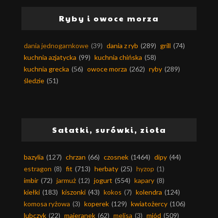
Ryby i owoce morza
dania jednogarnkowe
(39)
dania z ryb
(289)
grill
(74)
kuchnia azjatycka
(99)
kuchnia chińska
(58)
kuchnia grecka
(56)
owoce morza
(262)
ryby
(289)
śledzie
(51)
Sałatki, surówki, zioła
bazylia
(127)
chrzan
(66)
czosnek
(1464)
dipy
(44)
estragon
(8)
fit
(713)
herbaty
(25)
hyzop
(1)
imbir
(72)
jarmuż
(12)
jogurt
(554)
kapary
(8)
kiełki
(183)
kiszonki
(43)
kokos
(7)
kolendra
(124)
komosa ryżowa
(3)
koperek
(129)
kwiatożercy
(106)
lubczyk
(22)
majeranek
(62)
melisa
(3)
miód
(509)