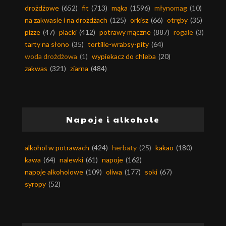
drożdżowe
(652)
fit
(713)
mąka
(1596)
młynomag
(10)
na zakwasie i na drożdżach
(125)
orkisz
(66)
otręby
(35)
pizze
(47)
placki
(412)
potrawy mączne
(887)
rogale
(3)
tarty na słono
(35)
tortille-wrabsy-pity
(64)
woda drożdżowa
(1)
wypiekacz do chleba
(20)
zakwas
(321)
ziarna
(484)
Napoje i alkohole
alkohol w potrawach
(424)
herbaty
(25)
kakao
(180)
kawa
(64)
nalewki
(61)
napoje
(162)
napoje alkoholowe
(109)
oliwa
(177)
soki
(67)
syropy
(52)