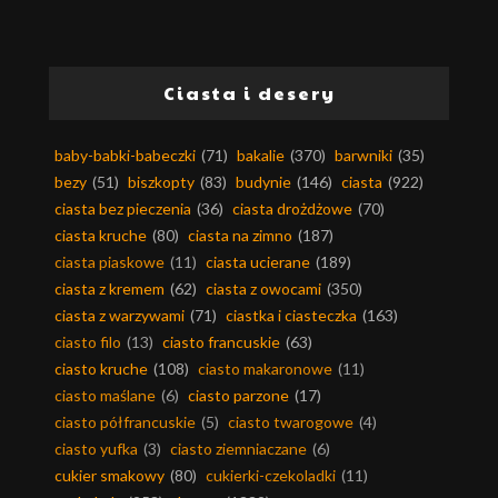
Ciasta i desery
baby-babki-babeczki
(71)
bakalie
(370)
barwniki
(35)
bezy
(51)
biszkopty
(83)
budynie
(146)
ciasta
(922)
ciasta bez pieczenia
(36)
ciasta drożdżowe
(70)
ciasta kruche
(80)
ciasta na zimno
(187)
ciasta piaskowe
(11)
ciasta ucierane
(189)
ciasta z kremem
(62)
ciasta z owocami
(350)
ciasta z warzywami
(71)
ciastka i ciasteczka
(163)
ciasto filo
(13)
ciasto francuskie
(63)
ciasto kruche
(108)
ciasto makaronowe
(11)
ciasto maślane
(6)
ciasto parzone
(17)
ciasto półfrancuskie
(5)
ciasto twarogowe
(4)
ciasto yufka
(3)
ciasto ziemniaczane
(6)
cukier smakowy
(80)
cukierki-czekoladki
(11)