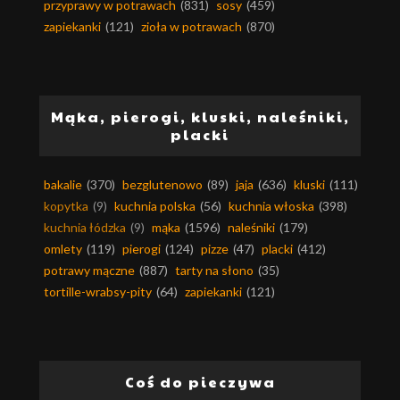
przyprawy w potrawach
(831)
sosy
(459)
zapiekanki
(121)
zioła w potrawach
(870)
Mąka, pierogi, kluski, naleśniki,
placki
bakalie
(370)
bezglutenowo
(89)
jaja
(636)
kluski
(111)
kopytka
(9)
kuchnia polska
(56)
kuchnia włoska
(398)
kuchnia łódzka
(9)
mąka
(1596)
naleśniki
(179)
omlety
(119)
pierogi
(124)
pizze
(47)
placki
(412)
potrawy mączne
(887)
tarty na słono
(35)
tortille-wrabsy-pity
(64)
zapiekanki
(121)
Coś do pieczywa