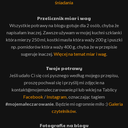
śniadania
Przelicznik miar i wag
Wszystkie potrawy na blogu gotuje dla 2 osób, chyba że
napisałam inaczej. Zawsze używam w mojej kuchni szklanki
która mierzy 250 ml, kostki masła która waży 200 g i puszki
np. pomidorów która waży 400 g, chyba że w przepisie
sugeruje inaczej.
Więcej na temat miar i wag
.
Twoje potrawy
Jeśli udało Ci się coś pysznego według mojego przepisu,
proszę pochwal się i przyślij mi zdjęcie na
kontakt@mojemaleczarowanie.pl lub wklej na Tablicy
Facebook
/
Instagram
, oznaczając tagiem
#mojemałeczarowanie
. Będzie mi ogromnie miło :)
Galeria
czytelników
.
Fotografie na blogu