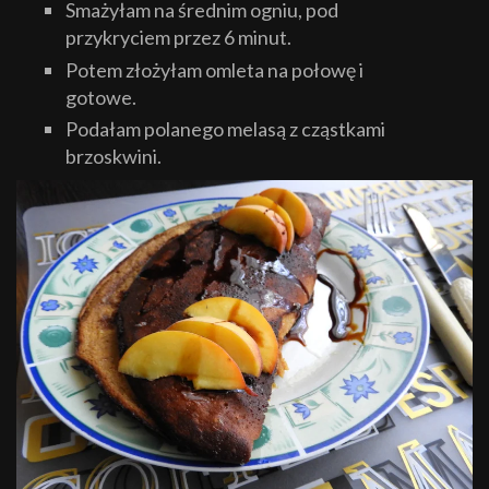
Smażyłam na średnim ogniu, pod
przykryciem przez 6 minut.
Potem złożyłam omleta na połowę i
gotowe.
Podałam polanego melasą z cząstkami
brzoskwini.