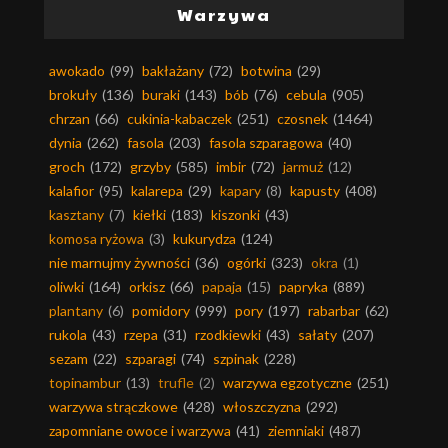
Warzywa
awokado
(99)
bakłażany
(72)
botwina
(29)
brokuły
(136)
buraki
(143)
bób
(76)
cebula
(905)
chrzan
(66)
cukinia-kabaczek
(251)
czosnek
(1464)
dynia
(262)
fasola
(203)
fasola szparagowa
(40)
groch
(172)
grzyby
(585)
imbir
(72)
jarmuż
(12)
kalafior
(95)
kalarepa
(29)
kapary
(8)
kapusty
(408)
kasztany
(7)
kiełki
(183)
kiszonki
(43)
komosa ryżowa
(3)
kukurydza
(124)
nie marnujmy żywności
(36)
ogórki
(323)
okra
(1)
oliwki
(164)
orkisz
(66)
papaja
(15)
papryka
(889)
plantany
(6)
pomidory
(999)
pory
(197)
rabarbar
(62)
rukola
(43)
rzepa
(31)
rzodkiewki
(43)
sałaty
(207)
sezam
(22)
szparagi
(74)
szpinak
(228)
topinambur
(13)
trufle
(2)
warzywa egzotyczne
(251)
warzywa strączkowe
(428)
włoszczyzna
(292)
zapomniane owoce i warzywa
(41)
ziemniaki
(487)