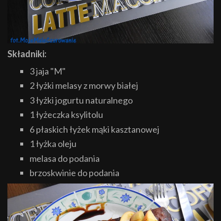
Składniki:
3 jaja "M"
2 łyżki melasy z morwy białej
3 łyżki jogurtu naturalnego
1 łyżeczka ksylitolu
6 płaskich łyżek mąki kasztanowej
1 łyżka oleju
melasa do podania
brzoskwinie do podania