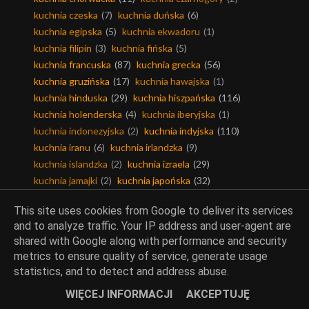
kuchnia czeska
(7)
kuchnia duńska
(6)
kuchnia egipska
(5)
kuchnia ekwadoru
(1)
kuchnia filipin
(3)
kuchnia fińska
(5)
kuchnia francuska
(87)
kuchnia grecka
(56)
kuchnia gruzińska
(17)
kuchnia hawajska
(1)
kuchnia hinduska
(29)
kuchnia hiszpańska
(116)
kuchnia holenderska
(4)
kuchnia iberyjska
(1)
kuchnia indonezyjska
(2)
kuchnia indyjska
(110)
kuchnia iranu
(6)
kuchnia irlandzka
(9)
kuchnia islandzka
(2)
kuchnia izraela
(29)
kuchnia jamajki
(2)
kuchnia japońska
(32)
kuchnia jemenu
(1)
kuchnia jerozolimy
(11)
This site uses cookies from Google to deliver its services
kuchnia kamerunu
(2)
kuchnia kanadyjska
(6)
and to analyze traffic. Your IP address and user-agent are
kuchnia karaibska
(1)
kuchnia kolumbii
(1)
shared with Google along with performance and security
kuchnia koreańska
(35)
kuchnia kreolska
(1)
metrics to ensure quality of service, generate usage
kuchnia kresowa
(25)
kuchnia kubańska
(2)
statistics, and to detect and address abuse.
kuchnia libańska
(8)
kuchnia litewska
(12)
WIĘCEJ INFORMACJI
AKCEPTUJĘ
kuchnia lwowska
(5)
kuchnia majorki
(4)