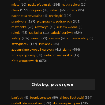
mięta
(60)
natka pietruszki
(284)
natka selera
(12)
oliwa
(177)
oregano
(89)
orkisz
(66)
otręby
(35)
pachnotka zwyczajna
(1)
przekąski
(126)
przetwory
(129)
przyprawy w potrawach
(831)
roszponka
(23)
rozmaryn
(40)
rukiew wodna
(3)
rukola
(43)
rzeżucha
(11)
sałatki-surówki
(624)
sałaty
(207)
sezam
(22)
szałwia
(6)
szczaw krwisty
(3)
szczypiorek
(177)
tymianek
(85)
zapomniane owoce i warzywa
(41)
ziarna
(484)
zioła i przyprawy
(58)
zioła prowansalskie
(17)
zioła w potrawach
(870)
Chleby, pieczywo
bagietki
(8)
bezglutenowo
(89)
chleby i bułeczki
(894)
dodatki do wypieków
(368)
domowe pieczywo
(786)