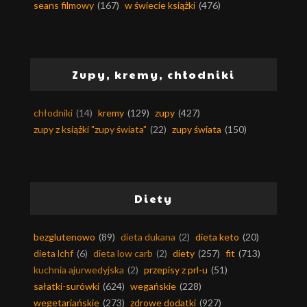
seans filmowy
(167)
w świecie książki
(476)
Zupy, kremy, chłodniki
chłodniki
(14)
kremy
(129)
zupy
(427)
zupy z książki "zupy świata"
(22)
zupy świata
(150)
Diety
bezglutenowo
(89)
dieta dukana
(2)
dieta keto
(20)
dieta lchf
(6)
dieta low carb
(2)
diety
(257)
fit
(713)
kuchnia ajurwedyjska
(2)
przepisy z prl-u
(51)
sałatki-surówki
(624)
wegańskie
(228)
wegetariańskie
(273)
zdrowe dodatki
(927)