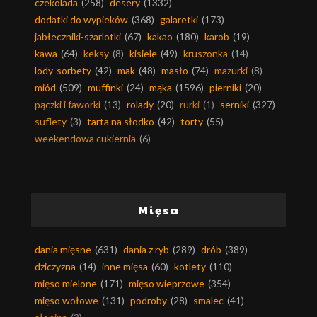
czekolada
(258)
desery
(1332)
dodatki do wypieków
(368)
galaretki
(173)
jabłeczniki-szarlotki
(67)
kakao
(180)
karob
(19)
kawa
(64)
keksy
(8)
kisiele
(49)
kruszonka
(14)
lody-sorbety
(42)
mak
(48)
masło
(74)
mazurki
(8)
miód
(509)
muffinki
(24)
mąka
(1596)
pierniki
(20)
pączki i faworki
(13)
rolady
(20)
rurki
(1)
serniki
(327)
suflety
(3)
tarta na słodko
(42)
torty
(55)
weekendowa cukiernia
(6)
Mięsa
dania mięsne
(631)
dania z ryb
(289)
drób
(389)
dziczyzna
(14)
inne mięsa
(60)
kotlety
(110)
mięso mielone
(171)
mięso wieprzowe
(354)
mięso wołowe
(131)
podroby
(28)
smalec
(41)