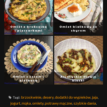
Omlet z brukselką
Omlet białkowy ze
i pieczarkami
skyrem
Omlet z serem i
Azjatyckie długie
kiełbasą
kluski
brzoskwinie
,
desery
,
dodatki do wypieków
,
jaja
,
Tagi:
jogurt
,
mąka
,
omlety
,
potrawy mączne
,
szybkie dania
,