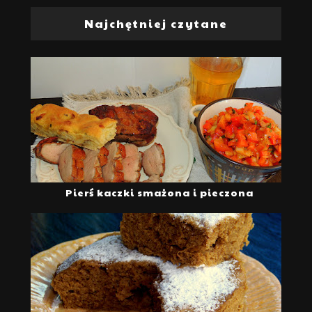
Najchętniej czytane
Pierś kaczki smażona i pieczona