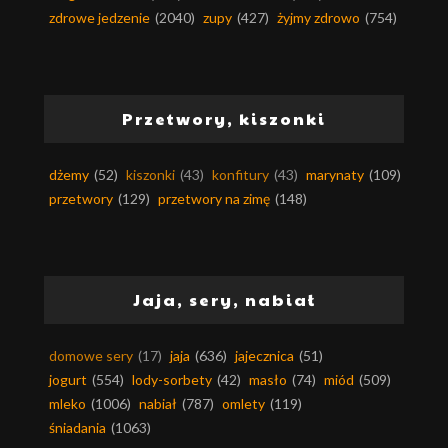
zdrowe jedzenie
(2040)
zupy
(427)
żyjmy zdrowo
(754)
Przetwory, kiszonki
dżemy
(52)
kiszonki
(43)
konfitury
(43)
marynaty
(109)
przetwory
(129)
przetwory na zimę
(148)
Jaja, sery, nabiał
domowe sery
(17)
jaja
(636)
jajecznica
(51)
jogurt
(554)
lody-sorbety
(42)
masło
(74)
miód
(509)
mleko
(1006)
nabiał
(787)
omlety
(119)
śniadania
(1063)