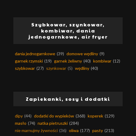
Szybkowar, szynkowar,
kombiwar, dania
jednogarnkowe, air fryer
dania jednogarnkowe
(39)
domowe wędliny
(9)
garnek rzymski
(19)
garnek żeliwny
(40)
kombiwar
(12)
szybkowar
(27)
szynkowar
(5)
wędliny
(40)
Zapiekanki, sosy i dodatki
dipy
(44)
dodatki do wypieków
(368)
koperek
(129)
masło
(74)
natka pietruszki
(284)
nie marnujmy żywności
(36)
oliwa
(177)
pasty
(213)