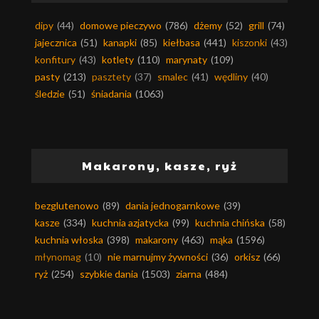
dipy
(44)
domowe pieczywo
(786)
dżemy
(52)
grill
(74)
jajecznica
(51)
kanapki
(85)
kiełbasa
(441)
kiszonki
(43)
konfitury
(43)
kotlety
(110)
marynaty
(109)
pasty
(213)
pasztety
(37)
smalec
(41)
wędliny
(40)
śledzie
(51)
śniadania
(1063)
Makarony, kasze, ryż
bezglutenowo
(89)
dania jednogarnkowe
(39)
kasze
(334)
kuchnia azjatycka
(99)
kuchnia chińska
(58)
kuchnia włoska
(398)
makarony
(463)
mąka
(1596)
młynomag
(10)
nie marnujmy żywności
(36)
orkisz
(66)
ryż
(254)
szybkie dania
(1503)
ziarna
(484)