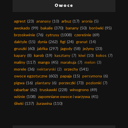
Owoce
agrest
(23)
ananasy
(10)
arbuz
(17)
aronia
(5)
awokado
(99)
bakalie
(370)
banany
(50)
borówki
(95)
brzoskwinie
(76)
cytrusy
(1008)
czereśnie
(69)
daktyle
(15)
dynia
(262)
figi
(24)
granat
(14)
gruszki
(60)
jabłka
(297)
jagody
(58)
jeżyny
(33)
kapary
(8)
karob
(19)
kasztany
(7)
kiwi
(10)
kokos
(7)
maliny
(117)
mango
(45)
marakuja
(7)
melon
(3)
morele
(36)
nektarynki
(2)
orzechy
(541)
owoce egzotyczne
(602)
papaja
(15)
persymona
(6)
pigwa
(16)
plantany
(6)
porzeczki
(73)
poziomki
(7)
rabarbar
(62)
truskawki
(228)
winogrono
(49)
wiśnie
(108)
zapomniane owoce i warzywa
(41)
śliwki
(137)
żurawina
(110)