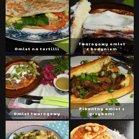
Twarogowy omlet
Omlet na tortilli
z budyniem
Pikantny omlet z
Omlet twarogowy
grzybami