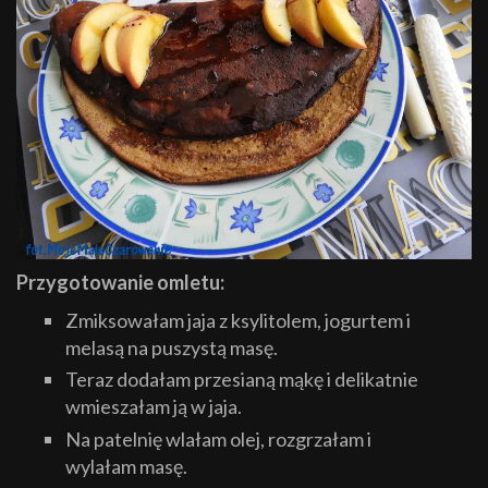
Przygotowanie omletu:
Zmiksowałam jaja z ksylitolem, jogurtem i
melasą na puszystą masę.
Teraz dodałam przesianą mąkę i delikatnie
wmieszałam ją w jaja.
Na patelnię wlałam olej, rozgrzałam i
wylałam masę.