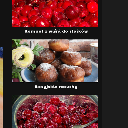
Kompot z wiśni do słoików
Rosyjskie racuchy