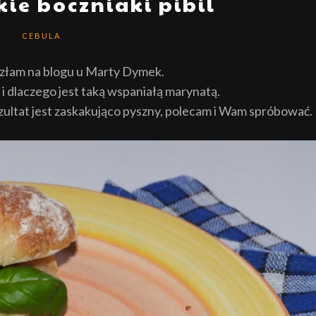
ie boczniaki pibil
CEBULA
złam na blogu u Marty Dymek.
 i dlaczego jest taką wspaniałą marynatą.
zultat jest zaskakująco pyszny, polecam i Wam spróbować.