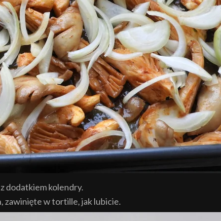
z dodatkiem kolendry.
awinięte w tortille, jak lubicie.