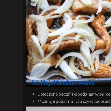
Upieczone boczniaki podałam w bułce 
Można je podać na ryżu czy w tacosach, z