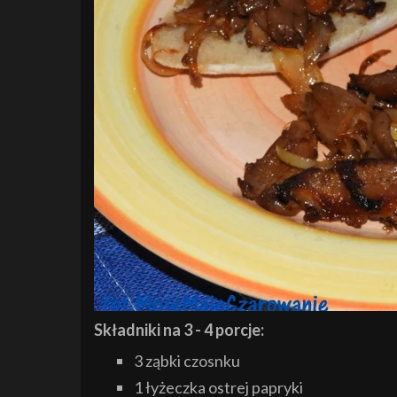
Składniki na 3 - 4 porcje:
3 ząbki czosnku
1 łyżeczka ostrej papryki