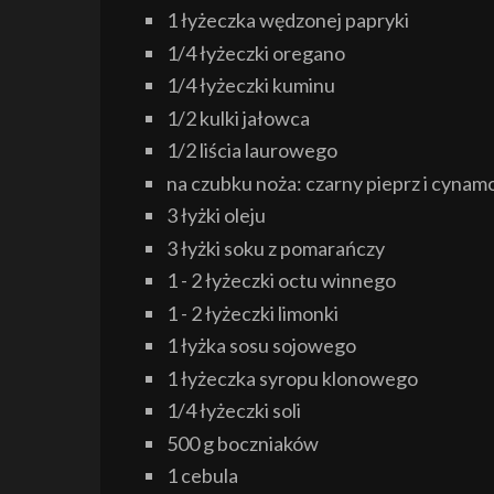
1 łyżeczka wędzonej papryki
1/4 łyżeczki oregano
1/4 łyżeczki kuminu
1/2 kulki jałowca
1/2 liścia laurowego
na czubku noża: czarny pieprz i cynam
3 łyżki oleju
3 łyżki soku z pomarańczy
1 - 2 łyżeczki octu winnego
1 - 2 łyżeczki limonki
1 łyżka sosu sojowego
1 łyżeczka syropu klonowego
1/4 łyżeczki soli
500 g boczniaków
1 cebula