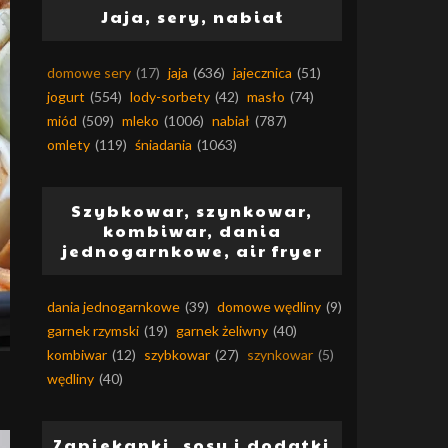
Jaja, sery, nabiał
domowe sery
(17)
jaja
(636)
jajecznica
(51)
jogurt
(554)
lody-sorbety
(42)
masło
(74)
miód
(509)
mleko
(1006)
nabiał
(787)
omlety
(119)
śniadania
(1063)
Szybkowar, szynkowar,
kombiwar, dania
jednogarnkowe, air fryer
dania jednogarnkowe
(39)
domowe wędliny
(9)
garnek rzymski
(19)
garnek żeliwny
(40)
kombiwar
(12)
szybkowar
(27)
szynkowar
(5)
wędliny
(40)
Zapiekanki, sosy i dodatki