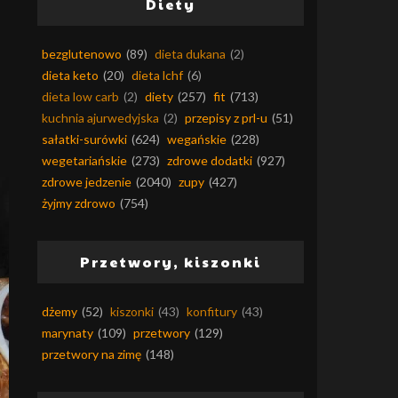
Diety
bezglutenowo
(89)
dieta dukana
(2)
dieta keto
(20)
dieta lchf
(6)
dieta low carb
(2)
diety
(257)
fit
(713)
kuchnia ajurwedyjska
(2)
przepisy z prl-u
(51)
sałatki-surówki
(624)
wegańskie
(228)
wegetariańskie
(273)
zdrowe dodatki
(927)
zdrowe jedzenie
(2040)
zupy
(427)
żyjmy zdrowo
(754)
Przetwory, kiszonki
dżemy
(52)
kiszonki
(43)
konfitury
(43)
marynaty
(109)
przetwory
(129)
przetwory na zimę
(148)