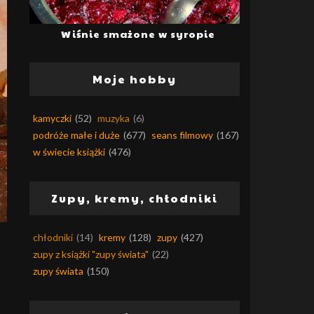
Wiśnie smażone w syropie
Moje hobby
kamyczki
(52)
muzyka
(6)
podróże małe i duże
(677)
seans filmowy
(167)
w świecie książki
(476)
Zupy, kremy, chłodniki
chłodniki
(14)
kremy
(128)
zupy
(427)
zupy z książki "zupy świata"
(22)
zupy świata
(150)