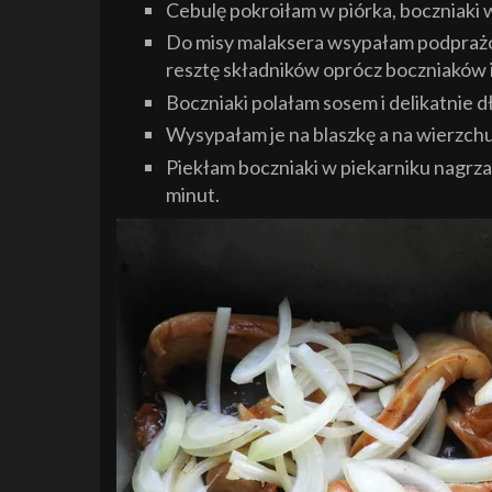
Cebulę pokroiłam w piórka, boczniaki 
Do misy malaksera wsypałam podprażo
resztę składników oprócz boczniaków i
Boczniaki polałam sosem i delikatnie 
Wysypałam je na blaszkę a na wierzch
Piekłam boczniaki w piekarniku nagrza
minut.