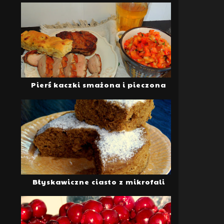
Pierś kaczki smażona i pieczona
Błyskawiczne ciasto z mikrofali