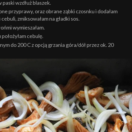
w paski wzdłuż blaszek.
ne przyprawy, oraz obrane ząbki czosnku i dodałam
 cebuli, zmiksowałam na gładki sos.
dłońmi wymieszałam.
u położyłam cebulę.
nym do 200 C z opcją grzania góra/dół przez ok. 20