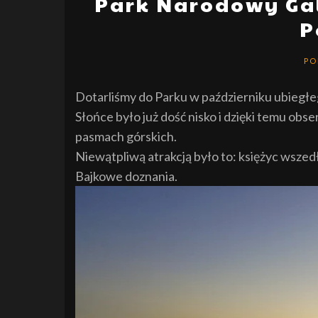
Park Narodowy Gal
P
PO
Dotarliśmy do Parku w październiku ubiegłe
Słońce było już dość nisko i dzięki temu obs
pasmach górskich.
Niewątpliwą atrakcją było to: księżyc wszedł
Bajkowe doznania.