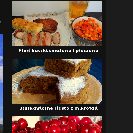
o
Pierś kaczki smażona i pieczona
Błyskawiczne ciasto z mikrofali