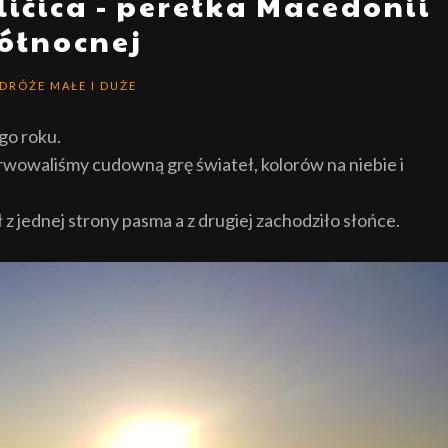
ičica - perełka Macedonii
ółnocnej
DRÓŻE MAŁE I DUŻE
go roku.
erwowaliśmy cudowną grę świateł, kolorów na niebie i
 z jednej strony pasma a z drugiej zachodziło słońce.