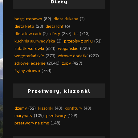
Diety
bezglutenowo
(89)
dieta dukana
(2)
dieta keto
(20)
dieta lchf
(6)
dieta low carb
(2)
diety
(257)
fit
(713)
kuchnia ajurwedyjska
(2)
przepisy z prl-u
(51)
sałatki-surówki
(624)
wegańskie
(228)
wegetariańskie
(273)
zdrowe dodatki
(927)
zdrowe jedzenie
(2040)
zupy
(427)
żyjmy zdrowo
(754)
Przetwory, kiszonki
dżemy
(52)
kiszonki
(43)
konfitury
(43)
marynaty
(109)
przetwory
(129)
przetwory na zimę
(148)