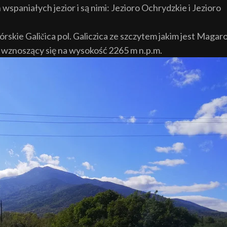
spaniałych jezior i są nimi: Jezioro Ochrydzkie i Jezioro
rskie Galičica pol. Galiczica ze szczytem jakim jest Magar
 wznoszący się na wysokość 2265 m n.p.m.