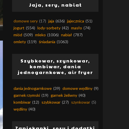
Jaja, sery, nabiał
domowe sery
(17)
jaja
(636)
jajecznica
(51)
jogurt
(554)
lody-sorbety
(42)
masło
(74)
miód
(509)
mleko
(1006)
nabiał
(787)
omlety
(119)
śniadania
(1063)
Szybkowar, szynkowar,
kombiwar, dania
jednogarnkowe, air fryer
dania jednogarnkowe
(39)
domowe wędliny
(9)
garnek rzymski
(19)
garnek żeliwny
(40)
kombiwar
(12)
szybkowar
(27)
szynkowar
(5)
wędliny
(40)
Zapiekanki, sosy i dodatki