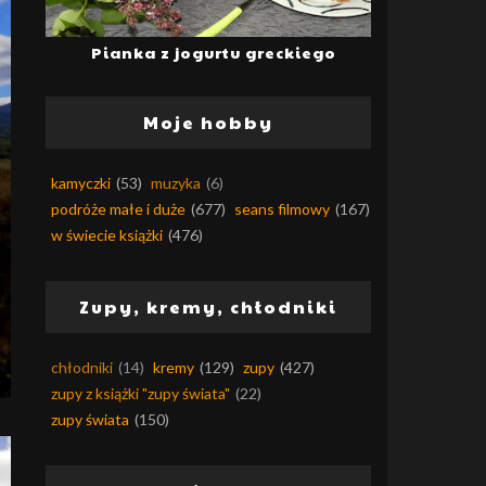
Pianka z jogurtu greckiego
Moje hobby
kamyczki
(53)
muzyka
(6)
podróże małe i duże
(677)
seans filmowy
(167)
w świecie książki
(476)
Zupy, kremy, chłodniki
chłodniki
(14)
kremy
(129)
zupy
(427)
zupy z książki "zupy świata"
(22)
zupy świata
(150)