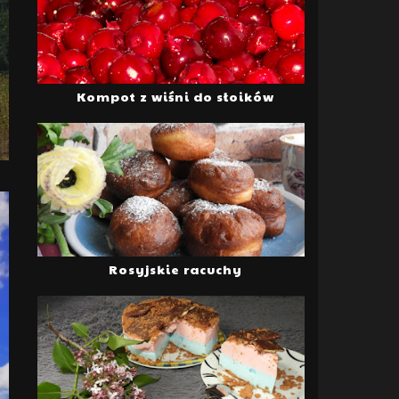
Kompot z wiśni do słoików
Rosyjskie racuchy