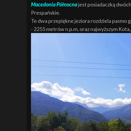
Macedonia Północna
jest posiadaczką dwóch w
Prespańskie.
Te dwa przepiękne jeziora rozdziela pasmo gó
- 2255 metrów n.p.m, oraz najwyższym Kota,