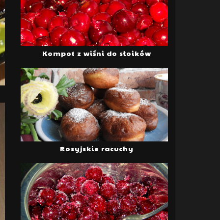
Kompot z wiśni do słoików
Rosyjskie racuchy