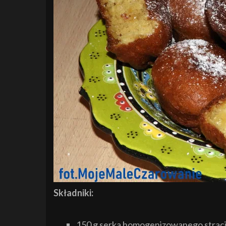
Składniki:
150 g serka homogenizowanego straci