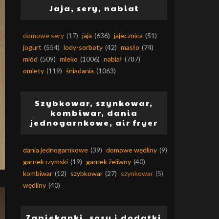
Jaja, sery, nabiał
domowe sery
(17)
jaja
(636)
jajecznica
(51)
jogurt
(554)
lody-sorbety
(42)
masło
(74)
miód
(509)
mleko
(1006)
nabiał
(787)
omlety
(119)
śniadania
(1063)
Szybkowar, szynkowar,
kombiwar, dania
jednogarnkowe, air fryer
dania jednogarnkowe
(39)
domowe wędliny
(9)
garnek rzymski
(19)
garnek żeliwny
(40)
kombiwar
(12)
szybkowar
(27)
szynkowar
(5)
wędliny
(40)
Zapiekanki, sosy i dodatki