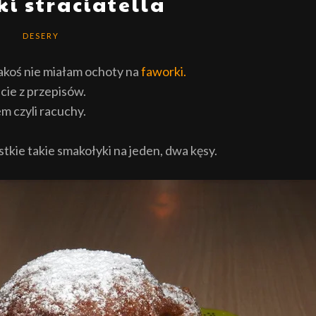
i straciatella
DESERY
akoś nie miałam ochoty na
faworki.
jcie z przepisów.
m czyli racuchy.
ystkie takie smakołyki na jeden, dwa kęsy.