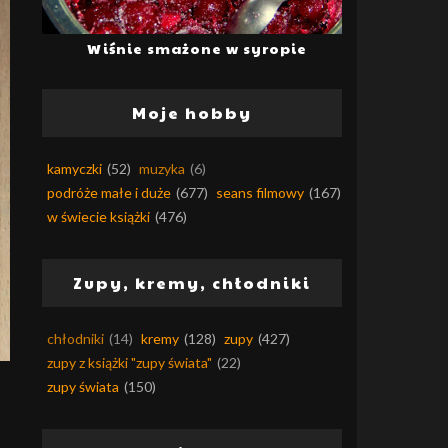
Wiśnie smażone w syropie
Moje hobby
kamyczki
(52)
muzyka
(6)
podróże małe i duże
(677)
seans filmowy
(167)
w świecie książki
(476)
Zupy, kremy, chłodniki
chłodniki
(14)
kremy
(128)
zupy
(427)
zupy z książki "zupy świata"
(22)
zupy świata
(150)