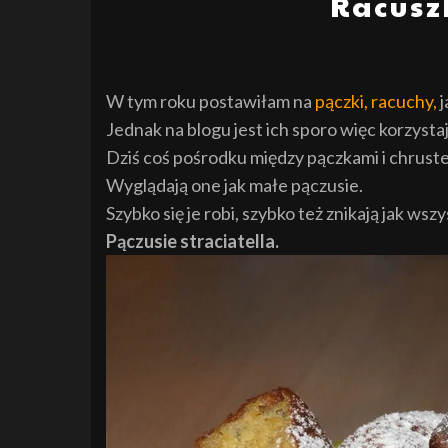
Racuszk
W tym roku postawiłam na
pączki, racuchy,
j
Jednak na blogu jest ich sporo więc korzysta
Dziś coś pośrodku między pączkami i chruste
Wyglądają one jak małe pączusie.
Szybko się je robi, szybko też znikają jak wsz
Pączusie straciatella.