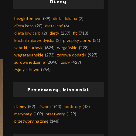
Diety
bezglutenowo
(89)
dieta dukana
(2)
dieta keto
(20)
dieta lchf
(6)
dieta low carb
(2)
diety
(257)
fit
(713)
kuchnia ajurwedyjska
(2)
przepisy z prl-u
(51)
sałatki-surówki
(624)
wegańskie
(228)
wegetariańskie
(273)
zdrowe dodatki
(927)
zdrowe jedzenie
(2040)
zupy
(427)
żyjmy zdrowo
(754)
Przetwory, kiszonki
dżemy
(52)
kiszonki
(43)
konfitury
(43)
marynaty
(109)
przetwory
(129)
przetwory na zimę
(148)