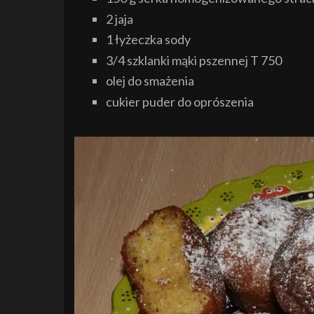
2 jaja
1 łyżeczka sody
3/4 szklanki mąki pszennej T 750
olej do smażenia
cukier puder do oprószenia