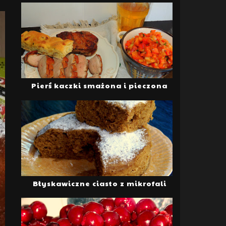
Pierś kaczki smażona i pieczona
Błyskawiczne ciasto z mikrofali