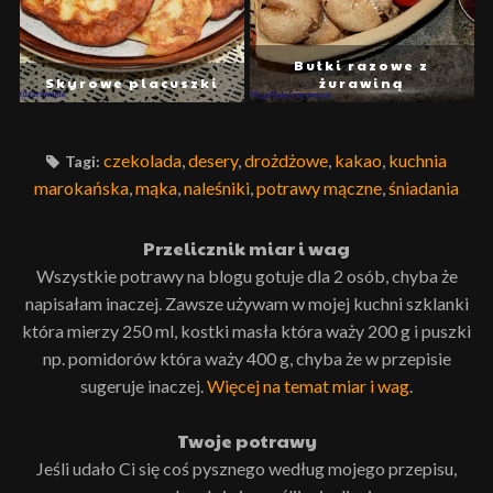
Bułki razowe z
Skyrowe placuszki
żurawiną
czekolada
,
desery
,
drożdżowe
,
kakao
,
kuchnia
Tagi:
marokańska
,
mąka
,
naleśniki
,
potrawy mączne
,
śniadania
Przelicznik miar i wag
Wszystkie potrawy na blogu gotuje dla 2 osób, chyba że
napisałam inaczej. Zawsze używam w mojej kuchni szklanki
która mierzy 250 ml, kostki masła która waży 200 g i puszki
np. pomidorów która waży 400 g, chyba że w przepisie
sugeruje inaczej.
Więcej na temat miar i wag
.
Twoje potrawy
Jeśli udało Ci się coś pysznego według mojego przepisu,