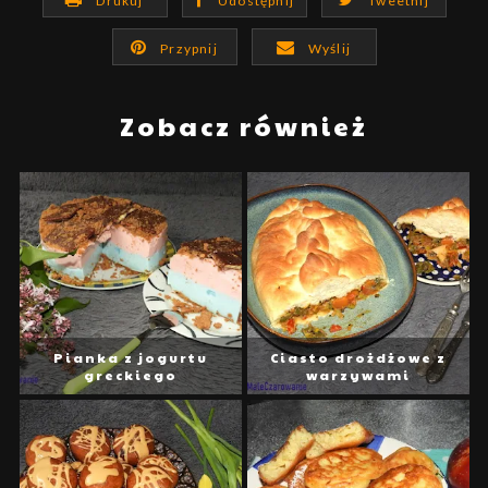
Drukuj
Udostępnij
Tweetnij
Przypnij
Wyślij
Zobacz również
Pianka z jogurtu
Ciasto drożdżowe z
greckiego
warzywami