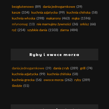
bezglutenowo
(89)
dania jednogarnkowe
(39)
kasze
(334)
kuchnia azjatycka
(99)
kuchnia chińska
(58)
kuchnia włoska
(398)
makarony
(463)
mąka
(1596)
młynomag
(10)
nie marnujmy żywności
(36)
orkisz
(66)
ryż
(254)
szybkie dania
(1503)
ziarna
(484)
Ryby i owoce morza
dania jednogarnkowe
(39)
dania z ryb
(289)
grill
(74)
kuchnia azjatycka
(99)
kuchnia chińska
(58)
kuchnia grecka
(56)
owoce morza
(262)
ryby
(289)
śledzie
(51)