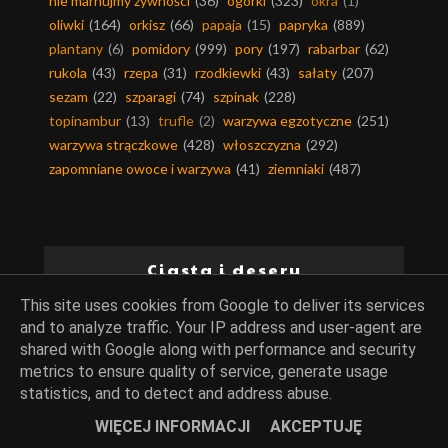
nie marnujmy żywności
(36)
ogórki
(323)
okra
(1)
oliwki
(164)
orkisz
(66)
papaja
(15)
papryka
(889)
plantany
(6)
pomidory
(999)
pory
(197)
rabarbar
(62)
rukola
(43)
rzepa
(31)
rzodkiewki
(43)
sałaty
(207)
sezam
(22)
szparagi
(74)
szpinak
(228)
topinambur
(13)
trufle
(2)
warzywa egzotyczne
(251)
warzywa strączkowe
(428)
włoszczyzna
(292)
zapomniane owoce i warzywa
(41)
ziemniaki
(487)
Ciasta i desery
This site uses cookies from Google to deliver its services
baby-babki-babeczki
(71)
bakalie
(370)
barwniki
(35)
and to analyze traffic. Your IP address and user-agent are
shared with Google along with performance and security
bezy
(51)
biszkopty
(83)
budynie
(146)
ciasta
(922)
metrics to ensure quality of service, generate usage
ciasta bez pieczenia
(36)
ciasta drożdżowe
(70)
statistics, and to detect and address abuse.
ciasta kruche
(80)
ciasta na zimno
(187)
ciasta piaskowe
(11)
ciasta ucierane
(189)
WIĘCEJ INFORMACJI
AKCEPTUJĘ
ciasta z kremem
(62)
ciasta z owocami
(350)