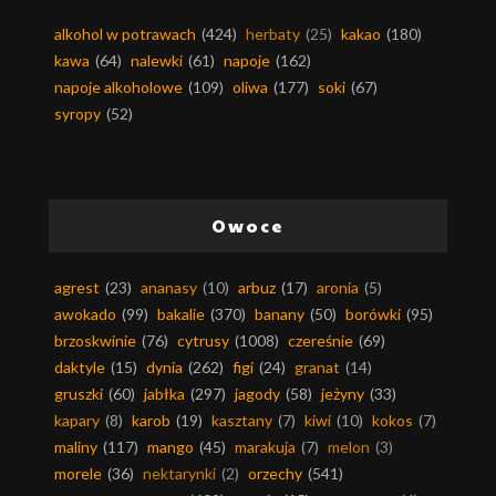
alkohol w potrawach
(424)
herbaty
(25)
kakao
(180)
kawa
(64)
nalewki
(61)
napoje
(162)
napoje alkoholowe
(109)
oliwa
(177)
soki
(67)
syropy
(52)
Owoce
agrest
(23)
ananasy
(10)
arbuz
(17)
aronia
(5)
awokado
(99)
bakalie
(370)
banany
(50)
borówki
(95)
brzoskwinie
(76)
cytrusy
(1008)
czereśnie
(69)
daktyle
(15)
dynia
(262)
figi
(24)
granat
(14)
gruszki
(60)
jabłka
(297)
jagody
(58)
jeżyny
(33)
kapary
(8)
karob
(19)
kasztany
(7)
kiwi
(10)
kokos
(7)
maliny
(117)
mango
(45)
marakuja
(7)
melon
(3)
morele
(36)
nektarynki
(2)
orzechy
(541)