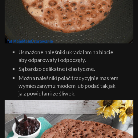
Usmażone naleśniki układałam na blacie
aby odparowały i odpoczęły.
Są bardzo delikatne i elastyczne.
Można naleśniki polać tradycyjnie masłem
wymieszanym z miodem lub podać tak jak
ja z powidłami ze śliwek.