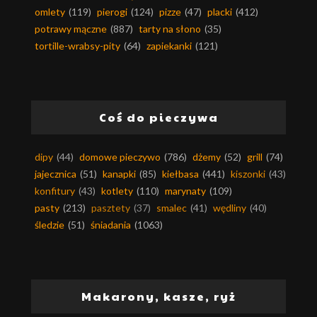
omlety
(119)
pierogi
(124)
pizze
(47)
placki
(412)
potrawy mączne
(887)
tarty na słono
(35)
tortille-wrabsy-pity
(64)
zapiekanki
(121)
Coś do pieczywa
dipy
(44)
domowe pieczywo
(786)
dżemy
(52)
grill
(74)
jajecznica
(51)
kanapki
(85)
kiełbasa
(441)
kiszonki
(43)
konfitury
(43)
kotlety
(110)
marynaty
(109)
pasty
(213)
pasztety
(37)
smalec
(41)
wędliny
(40)
śledzie
(51)
śniadania
(1063)
Makarony, kasze, ryż