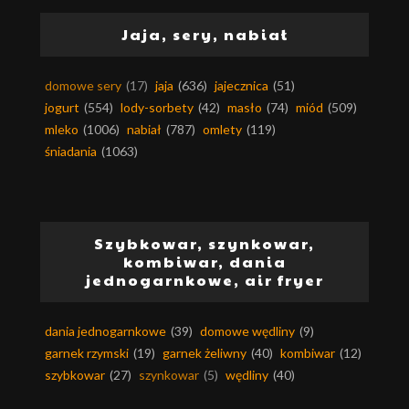
Jaja, sery, nabiał
domowe sery
(17)
jaja
(636)
jajecznica
(51)
jogurt
(554)
lody-sorbety
(42)
masło
(74)
miód
(509)
mleko
(1006)
nabiał
(787)
omlety
(119)
śniadania
(1063)
Szybkowar, szynkowar,
kombiwar, dania
jednogarnkowe, air fryer
dania jednogarnkowe
(39)
domowe wędliny
(9)
garnek rzymski
(19)
garnek żeliwny
(40)
kombiwar
(12)
szybkowar
(27)
szynkowar
(5)
wędliny
(40)