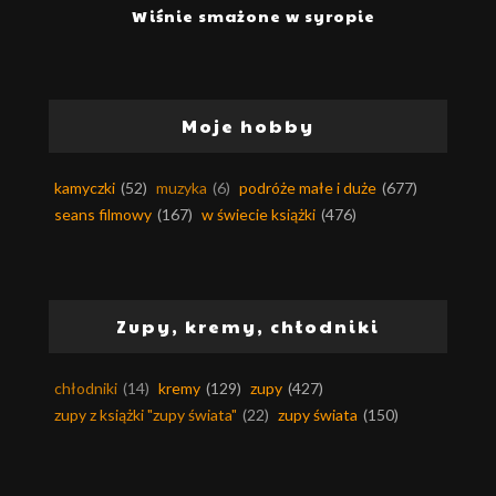
Wiśnie smażone w syropie
Moje hobby
kamyczki
(52)
muzyka
(6)
podróże małe i duże
(677)
seans filmowy
(167)
w świecie książki
(476)
Zupy, kremy, chłodniki
chłodniki
(14)
kremy
(129)
zupy
(427)
zupy z książki "zupy świata"
(22)
zupy świata
(150)