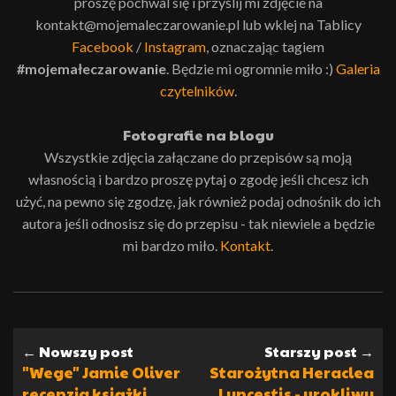
proszę pochwal się i przyślij mi zdjęcie na
kontakt@mojemaleczarowanie.pl lub wklej na Tablicy
Facebook
/
Instagram
, oznaczając tagiem
#mojemałeczarowanie
. Będzie mi ogromnie miło :)
Galeria
czytelników
.
Fotografie na blogu
Wszystkie zdjęcia załączane do przepisów są moją
własnością i bardzo proszę pytaj o zgodę jeśli chcesz ich
użyć, na pewno się zgodzę, jak również podaj odnośnik do ich
autora jeśli odnosisz się do przepisu - tak niewiele a będzie
mi bardzo miło.
Kontakt
.
← Nowszy post
Starszy post →
"Wege" Jamie Oliver
Starożytna Heraclea
recenzja książki
Lyncestis - urokliwy