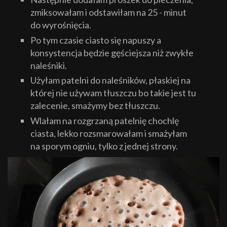
zmiksowałam i odstawiłam na 25 - minut
do wyrośnięcia.
Po tym czasie ciasto się napuszy a
konsystencja będzie gęściejsza niż zwykłe
naleśniki.
Użyłam patelni do naleśników, płaskiej na
której nie używam tłuszczu bo takie jest tu
zalecenie, smażymy bez tłuszczu.
Wlałam na rozgrzaną patelnię chochlę
ciasta, lekko rozsmarowałam i smażyłam
na sporym ogniu, tylko z jednej strony.