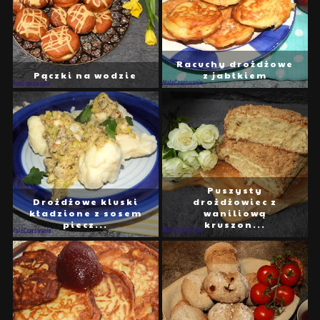
Racuchy drożdżowe
Pączki na wodzie
z jabłkiem
Puszysty
Drożdżowe kluski
drożdżowiec z
kładzione z sosem
waniliową
piecz...
kruszon...