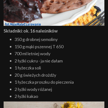
Składniki: ok. 16 naleśników
350 g drobnej semoliny
150 g mąki pszennej T 650
700 ml letniej wody
2 łyżki cukru - ja nie dałam
1 łyżeczka soli
20 g świeżych drożdży
1 łyżeczka proszku do pieczenia
2 łyżki wody różanej
2 łyżki kakao