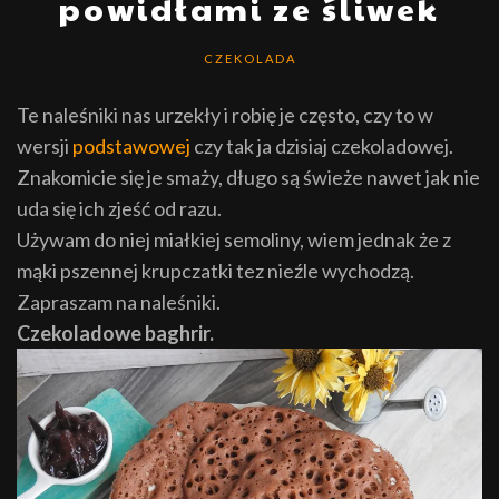
powidłami ze śliwek
CZEKOLADA
Te naleśniki nas urzekły i robię je często, czy to w
wersji
podstawowej
czy tak ja dzisiaj czekoladowej.
Znakomicie się je smaży, długo są świeże nawet jak nie
uda się ich zjeść od razu.
Używam do niej miałkiej semoliny, wiem jednak że z
mąki pszennej krupczatki tez nieźle wychodzą.
Zapraszam na naleśniki.
Czekoladowe baghrir.