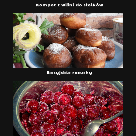
Kompot z wiśni do słoików
Rosyjskie racuchy