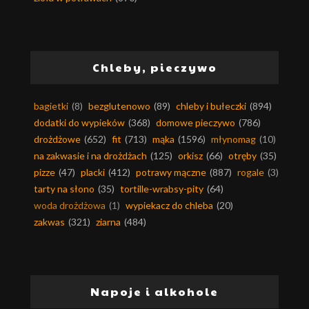
Chleby, pieczywo
bagietki
(8)
bezglutenowo
(89)
chleby i bułeczki
(894)
dodatki do wypieków
(368)
domowe pieczywo
(786)
drożdżowe
(652)
fit
(713)
mąka
(1596)
młynomag
(10)
na zakwasie i na drożdżach
(125)
orkisz
(66)
otręby
(35)
pizze
(47)
placki
(412)
potrawy mączne
(887)
rogale
(3)
tarty na słono
(35)
tortille-wrabsy-pity
(64)
woda drożdżowa
(1)
wypiekacz do chleba
(20)
zakwas
(321)
ziarna
(484)
Napoje i alkohole