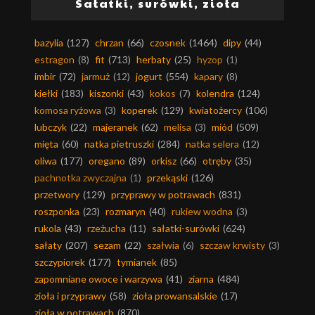
Sałatki, surówki, zioła
bazylia
(127)
chrzan
(66)
czosnek
(1464)
dipy
(44)
estragon
(8)
fit
(713)
herbaty
(25)
hyzop
(1)
imbir
(72)
jarmuż
(12)
jogurt
(554)
kapary
(8)
kiełki
(183)
kiszonki
(43)
kokos
(7)
kolendra
(124)
komosa ryżowa
(3)
koperek
(129)
kwiatożercy
(106)
lubczyk
(22)
majeranek
(62)
melisa
(3)
miód
(509)
mięta
(60)
natka pietruszki
(284)
natka selera
(12)
oliwa
(177)
oregano
(89)
orkisz
(66)
otręby
(35)
pachnotka zwyczajna
(1)
przekąski
(126)
przetwory
(129)
przyprawy w potrawach
(831)
roszponka
(23)
rozmaryn
(40)
rukiew wodna
(3)
rukola
(43)
rzeżucha
(11)
sałatki-surówki
(624)
sałaty
(207)
sezam
(22)
szałwia
(6)
szczaw krwisty
(3)
szczypiorek
(177)
tymianek
(85)
zapomniane owoce i warzywa
(41)
ziarna
(484)
zioła i przyprawy
(58)
zioła prowansalskie
(17)
zioła w potrawach
(870)