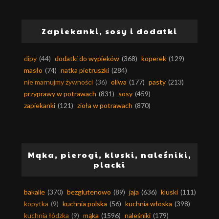
Zapiekanki, sosy i dodatki
dipy
(44)
dodatki do wypieków
(368)
koperek
(129)
masło
(74)
natka pietruszki
(284)
nie marnujmy żywności
(36)
oliwa
(177)
pasty
(213)
przyprawy w potrawach
(831)
sosy
(459)
zapiekanki
(121)
zioła w potrawach
(870)
Mąka, pierogi, kluski, naleśniki,
placki
bakalie
(370)
bezglutenowo
(89)
jaja
(636)
kluski
(111)
kopytka
(9)
kuchnia polska
(56)
kuchnia włoska
(398)
kuchnia łódzka
(9)
mąka
(1596)
naleśniki
(179)