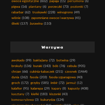
owoce egzotyczne
(602)
papaja
(15)
persymona
(6)
pigwa
(16)
plantany
(6)
porzeczki
(73)
poziomki
(7)
rabarbar
(62)
truskawki
(228)
winogrono
(49)
wiśnie
(108)
zapomniane owoce i warzywa
(41)
śliwki
(137)
żurawina
(110)
Warzywa
awokado
(99)
bakłażany
(72)
botwina
(29)
brokuły
(136)
buraki
(143)
bób
(76)
cebula
(905)
chrzan
(66)
cukinia-kabaczek
(251)
czosnek
(1464)
dynia
(262)
fasola
(203)
fasola szparagowa
(40)
groch
(172)
grzyby
(585)
imbir
(72)
jarmuż
(12)
kalafior
(95)
kalarepa
(29)
kapary
(8)
kapusty
(408)
kasztany
(7)
kiełki
(183)
kiszonki
(43)
komosa ryżowa
(3)
kukurydza
(124)