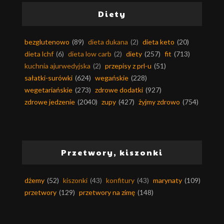
Diety
bezglutenowo
(89)
dieta dukana
(2)
dieta keto
(20)
dieta lchf
(6)
dieta low carb
(2)
diety
(257)
fit
(713)
kuchnia ajurwedyjska
(2)
przepisy z prl-u
(51)
sałatki-surówki
(624)
wegańskie
(228)
wegetariańskie
(273)
zdrowe dodatki
(927)
zdrowe jedzenie
(2040)
zupy
(427)
żyjmy zdrowo
(754)
Przetwory, kiszonki
dżemy
(52)
kiszonki
(43)
konfitury
(43)
marynaty
(109)
przetwory
(129)
przetwory na zimę
(148)